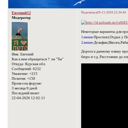
Поделиться
29-11-2016 22:34:44
Евгений12
Модератор
Некоторые варианты для про
1линия-
Проспект,Отдых у П
2линия-
Дельфин,Иволга,Ряб
Дорога к данному пляжу про
Имя:
Евгений
бюро и т.д..Расстояние до 
Как к вам обращаться ?:
на "Ты"
Откуда:
Курская обл.
Сообщений:
6232
Уважение:
+215
Позитив:
+150
Провел на форуме:
3 месяца 9 дней
Последний визит:
22-04-2026 12:02:11