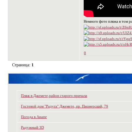
Немного фото пляжа в том р
0
Страница:
1
Пляж в Джемете,район старого причала
Гостевой дом "Радуга" Джемете, пр. Пионерский, 79
Погода в Анапе
Радужный 3D