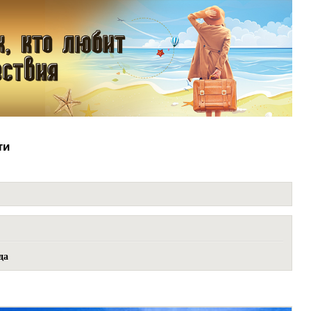
ти
да