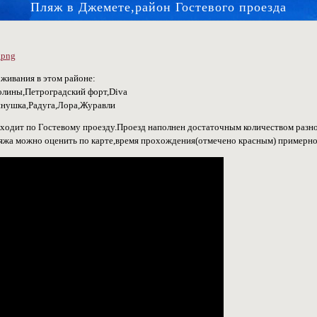
Пляж в Джемете,район Гостевого проезда
живания в этом районе:
олины,Петроградский форт,Diva
инушка,Радуга,Лора,Журавли
ходит по Гостевому проезду.Проезд наполнен достаточным количеством разн
пляжа можно оценить по карте,время прохождения(отмечено красным) примерно