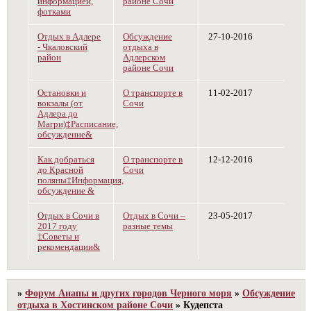
информацией,
районе Сочи
фотками
Отдых в Адлере
Обсуждение
27-10-2016
- Чкаловский
отдыха в
район
Адлерском
районе Сочи
Остановки и
О транспорте в
11-02-2017
вокзалы (от
Сочи
Адлера до
Магри)‡Расписание,
обсуждение&
Как добраться
О транспорте в
12-12-2016
до Красной
Сочи
поляны‡Информация,
обсуждение &
Отдых в Сочи в
Отдых в Сочи –
23-05-2017
2017 году
разные темы
‡Советы и
рекомендации&
»
Форум Анапы и других городов Черного моря
»
Обсуждение
отдыха в Хостинском районе Сочи
»
Кудепста