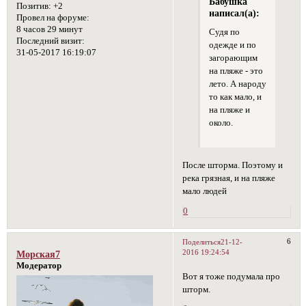
Бабушка
Позитив:
+2
написал(а):
Провел на форуме:
8 часов 29 минут
Судя по
Последний визит:
одежде и по
31-05-2017 16:19:07
загорающим
на пляже - это
лето. А народу
то как мало, и
на пляже и
около.
После шторма. Поэтому и
река грязная, и на пляже
мало людей
0
6
Поделиться
21-12-
2016 19:24:54
Морская7
Модератор
Вот я тоже подумала про
шторм.