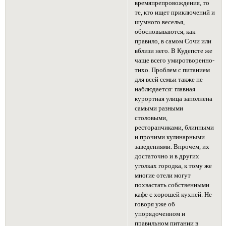
времяпрепровождения, то
те, кто ищет приключений и
шумного веселья,
обосновываются, как
правило, в самом Сочи или
вблизи него. В Кудепсте же
чаще всего умиротворенно-
тихо. Проблем с питанием
для всей семьи также не
наблюдается: главная
курортная улица заполнена
самыми разными
столовыми,
ресторанчиками, блинными
и прочими кулинарными
заведениями. Впрочем, их
достаточно и в других
уголках городка, к тому же
многие отели могут
похвастать собственными
кафе с хорошей кухней. Не
говоря уже об
упорядоченном и
правильном питании в