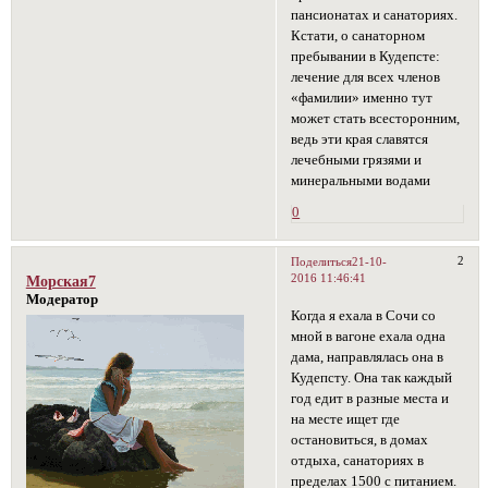
пансионатах и санаториях.
Кстати, о санаторном
пребывании в Кудепсте:
лечение для всех членов
«фамилии» именно тут
может стать всесторонним,
ведь эти края славятся
лечебными грязями и
минеральными водами
0
2
Поделиться
21-10-
2016 11:46:41
Морская7
Модератор
Когда я ехала в Сочи со
мной в вагоне ехала одна
дама, направлялась она в
Кудепсту. Она так каждый
год едит в разные места и
на месте ищет где
остановиться, в домах
отдыха, санаториях в
пределах 1500 с питанием.