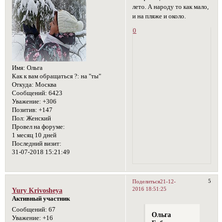
лето. А народу то как мало,
и на пляже и около.
0
Имя:
Ольга
Как к вам обращаться ?:
на "ты"
Откуда:
Москва
Сообщений:
6423
Уважение:
+306
Позитив:
+147
Пол:
Женский
Провел на форуме:
1 месяц 10 дней
Последний визит:
31-07-2018 15:21:49
5
Поделиться
21-12-
2016 18:51:25
Yury Krivosheya
Активный участник
Сообщений:
67
Ольга
Уважение:
+16