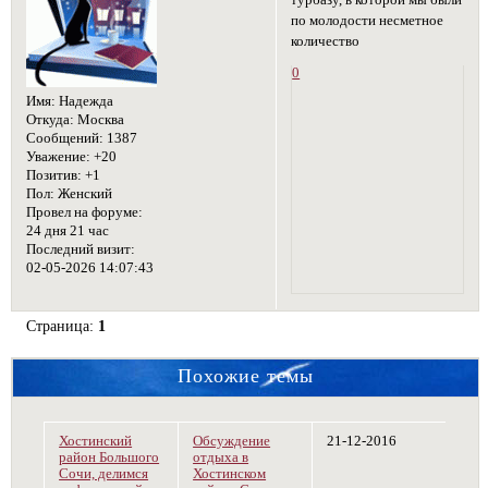
турбазу, в которой мы были
по молодости несметное
количество
0
Имя:
Надежда
Откуда:
Москва
Сообщений:
1387
Уважение:
+20
Позитив:
+1
Пол:
Женский
Провел на форуме:
24 дня 21 час
Последний визит:
02-05-2026 14:07:43
Страница:
1
Похожие темы
Хостинский
Обсуждение
21-12-2016
район Большого
отдыха в
Сочи, делимся
Хостинском