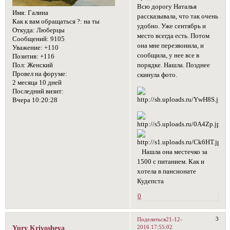
Всю дорогу Наталья
Имя:
Галина
рассказывала, что так очень
Как к вам обращаться ?:
на ты
удобно. Уже сентябрь и
Откуда:
Люберцы
место всегда есть. Потом
Сообщений:
9105
она мне перезвонила, и
Уважение:
+110
сообщила, у нее все в
Позитив:
+116
Пол:
Женский
порядке. Нашла. Позднее
Провел на форуме:
скинула фото.
2 месяца 10 дней
Последний визит:
Вчера 10:20:28
Нашла она местечко за
1500 с питанием. Как и
хотела в пансионате
Кудепста
0
3
Поделиться
21-12-
2016 17:55:02
Yury Krivosheya