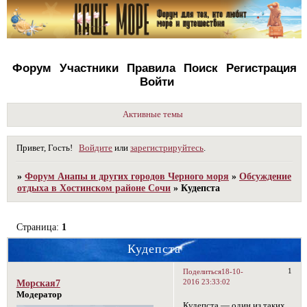
Форум
Участники
Правила
Поиск
Регистрация
Войти
Активные темы
Привет, Гость!
Войдите
или
зарегистрируйтесь
.
»
Форум Анапы и других городов Черного моря
»
Обсуждение
отдыха в Хостинском районе Сочи
»
Кудепста
Страница:
1
Кудепста
1
Поделиться
18-10-
2016 23:33:02
Морская7
Модератор
Кудепста — один из таких