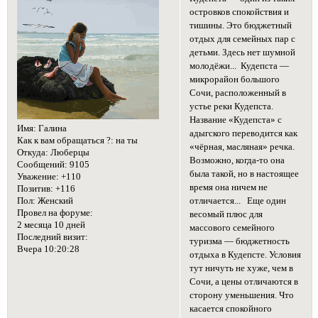
островков спокойствия и
тишины. Это бюджетный
отдых для семейных пар с
детьми. Здесь нет шумной
молодёжи... Кудепста —
микрорайон большого
Сочи, расположенный в
устье реки Кудепста.
Название «Кудепста» с
Имя:
Галина
адыгского переводится как
Как к вам обращаться ?:
на ты
«чёрная, масляная» речка.
Откуда:
Люберцы
Возможно, когда-то она
Сообщений:
9105
была такой, но в настоящее
Уважение:
+110
время она ничем не
Позитив:
+116
Пол:
Женский
отличается... Еще один
Провел на форуме:
весомый плюс для
2 месяца 10 дней
массового семейного
Последний визит:
туризма — бюджетность
Вчера 10:20:28
отдыха в Кудепсте. Условия
тут ничуть не хуже, чем в
Сочи, а цены отличаются в
сторону уменьшения. Что
касается спокойного