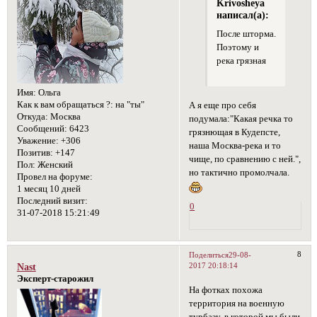
Krivosheya
написал(а):
После шторма.
Поэтому и
река грязная
Имя:
Ольга
Как к вам обращаться ?:
на "ты"
А я еще про себя
Откуда:
Москва
подумала:"Какая речка то
Сообщений:
6423
грязнющая в Кудепсте,
Уважение:
+306
наша Москва-река и то
Позитив:
+147
чище, по сравнению с ней.",
Пол:
Женский
но тактично промолчала.
Провел на форуме:
1 месяц 10 дней
Последний визит:
0
31-07-2018 15:21:49
8
Поделиться
29-08-
2017 20:18:14
Nast
Эксперт-старожил
На фотках похожа
территория на военную