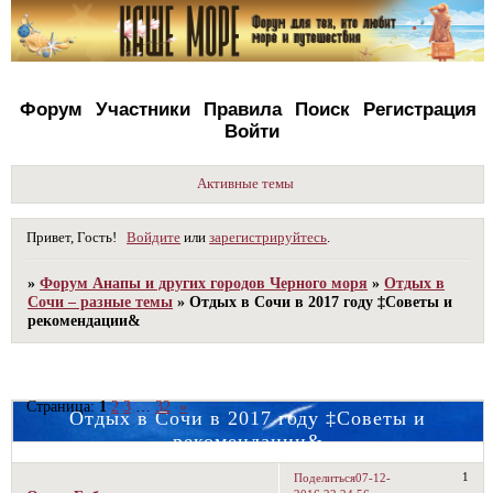
Форум
Участники
Правила
Поиск
Регистрация
Войти
Активные темы
Привет, Гость!
Войдите
или
зарегистрируйтесь
.
»
Форум Анапы и других городов Черного моря
»
Отдых в
Сочи – разные темы
»
Отдых в Сочи в 2017 году ‡Советы и
рекомендации&
Страница:
1
2
3
…
32
»
Отдых в Сочи в 2017 году ‡Советы и
рекомендации&
1
Поделиться
07-12-