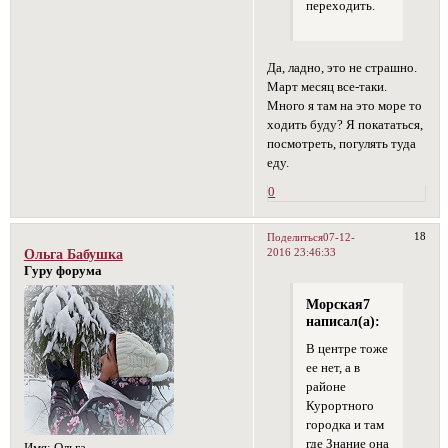
переходить.
Да, ладно, это не страшно.
Март месяц все-таки.
Много я там на это море то
ходить буду? Я покататься,
посмотреть, погулять туда
еду.
0
18
Поделиться
07-12-
2016 23:46:33
Ольга Бабушка
Гуру форума
Морская7
написал(а):
В центре тоже
ее нет, а в
районе
Курортного
городка и там
где Знание она