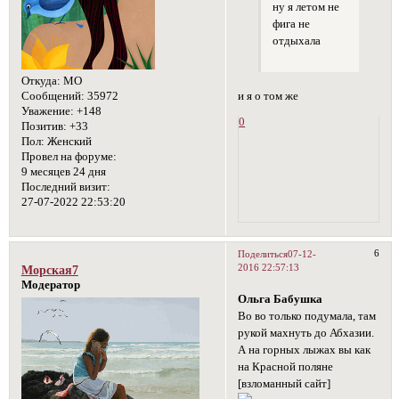
ну я летом не
фига не
отдыхала
Откуда:
МО
Сообщений:
35972
и я о том же
Уважение:
+148
0
Позитив:
+33
Пол:
Женский
Провел на форуме:
9 месяцев 24 дня
Последний визит:
27-07-2022 22:53:20
6
Поделиться
07-12-
2016 22:57:13
Морская7
Модератор
Ольга Бабушка
Во во только подумала, там
рукой махнуть до Абхазии.
А на горных лыжах вы как
на Красной поляне
[взломанный сайт]