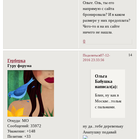
Ольге. Оль, ты его
напрямую с сайта
бронировала? И в каком
размере у них предоплата?
Чего-то я на их сайте
ничего не нашла.
0
14
Поделиться
07-12-
2016 23:33:56
Герберка
Гуру форума
Ольга
Бабушка
написал(а):
Блин, ну как в
Москве...только
с пальмами.
Откуда:
МО
Сообщений:
35972
ну да...тебе деревеньку
Уважение:
+148
Анапушку подавай
Позитив:
+33