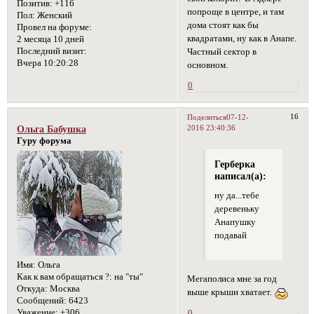
Позитив:
+116
попроще в центре, и там
Пол:
Женский
дома стоят как бы
Провел на форуме:
квадратами, ну как в Анапе.
2 месяца 10 дней
Последний визит:
Частный сектор в
Вчера 10:20:28
основном.
0
16
Поделиться
07-12-
2016 23:40:36
Ольга Бабушка
Гуру форума
Герберка
написал(а):
ну да...тебе
деревеньку
Анапушку
подавай
Имя:
Ольга
Как к вам обращаться ?:
на "ты"
Мегаполиса мне за год
Откуда:
Москва
выше крыши хватает.
Сообщений:
6423
Уважение:
+306
0