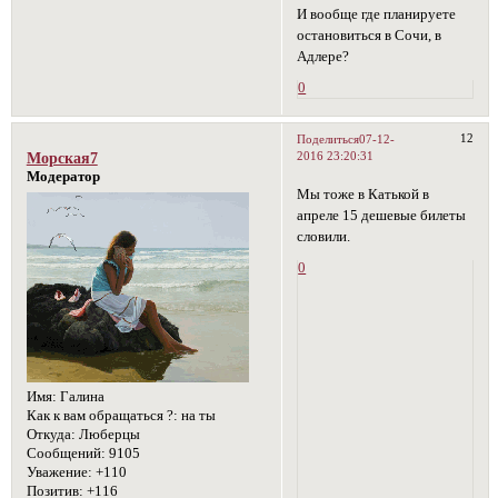
И вообще где планируете
остановиться в Сочи, в
Адлере?
0
12
Поделиться
07-12-
2016 23:20:31
Морская7
Модератор
Мы тоже в Катькой в
апреле 15 дешевые билеты
словили.
0
Имя:
Галина
Как к вам обращаться ?:
на ты
Откуда:
Люберцы
Сообщений:
9105
Уважение:
+110
Позитив:
+116