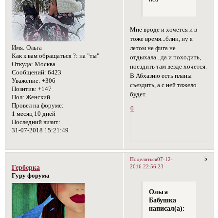
Мне вроде и хочется и в
тоже время...блин, ну я
Имя:
Ольга
летом не фига не
Как к вам обращаться ?:
на "ты"
отдыхала...да и походить,
Откуда:
Москва
поездить там везде хочется.
Сообщений:
6423
В Абхазию есть планы
Уважение:
+306
съездить, а с ней тяжело
Позитив:
+147
будет.
Пол:
Женский
Провел на форуме:
0
1 месяц 10 дней
Последний визит:
31-07-2018 15:21:49
5
Поделиться
07-12-
2016 22:56:23
Герберка
Гуру форума
Ольга
Бабушка
написал(а):