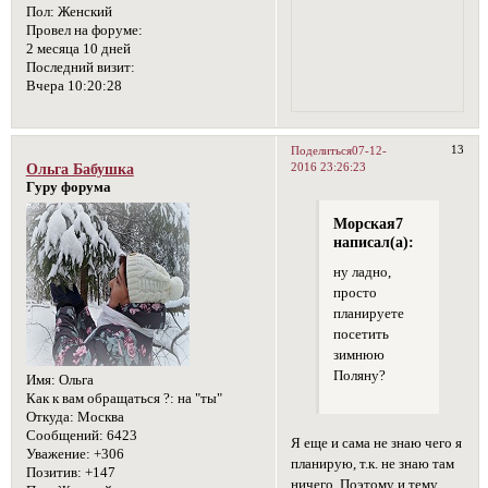
Пол:
Женский
Провел на форуме:
2 месяца 10 дней
Последний визит:
Вчера 10:20:28
13
Поделиться
07-12-
2016 23:26:23
Ольга Бабушка
Гуру форума
Морская7
написал(а):
ну ладно,
просто
планируете
посетить
зимнюю
Поляну?
Имя:
Ольга
Как к вам обращаться ?:
на "ты"
Откуда:
Москва
Сообщений:
6423
Я еще и сама не знаю чего я
Уважение:
+306
планирую, т.к. не знаю там
Позитив:
+147
ничего. Поэтому и тему