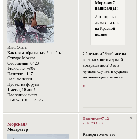
Морская7
написал(а):
А на горных
лыжах вы как
на Красной
поляне
Имя:
Ольга
Как к вам обращаться ?:
на "ты"
Сбрендила? Чтоб мне на
Откуда:
Москва
костылях потом домой
Сообщений:
6423
возвращаться? Это в
Уважение:
+306
лучшем случае, в худшем
Позитив:
+147
на инвалидной коляске.
Пол:
Женский
Провел на форуме:
0
1 месяц 10 дней
Последний визит:
31-07-2018 15:21:49
9
Поделиться
07-12-
2016 23:15:56
Морская7
Модератор
Камера только что