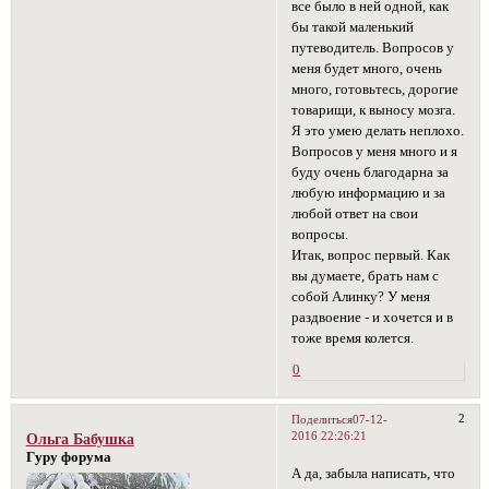
все было в ней одной, как
бы такой маленький
путеводитель. Вопросов у
меня будет много, очень
много, готовьтесь, дорогие
товарищи, к выносу мозга.
Я это умею делать неплохо.
Вопросов у меня много и я
буду очень благодарна за
любую информацию и за
любой ответ на свои
вопросы.
Итак, вопрос первый. Как
вы думаете, брать нам с
собой Алинку? У меня
раздвоение - и хочется и в
тоже время колется.
0
2
Поделиться
07-12-
2016 22:26:21
Ольга Бабушка
Гуру форума
А да, забыла написать, что