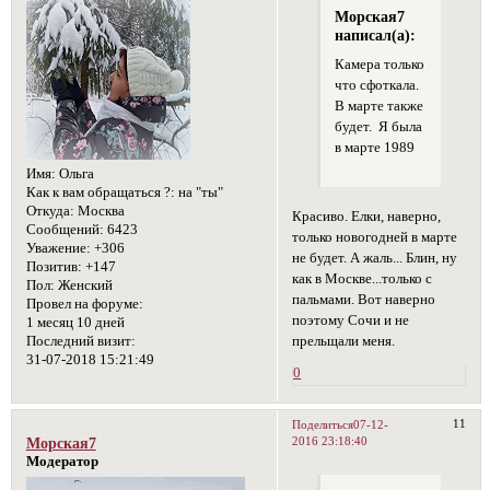
Морская7
написал(а):
Камера только
что сфоткала.
В марте также
будет. Я была
в марте 1989
Имя:
Ольга
Как к вам обращаться ?:
на "ты"
Откуда:
Москва
Красиво. Елки, наверно,
Сообщений:
6423
только новогодней в марте
Уважение:
+306
не будет. А жаль... Блин, ну
Позитив:
+147
как в Москве...только с
Пол:
Женский
пальмами. Вот наверно
Провел на форуме:
поэтому Сочи и не
1 месяц 10 дней
прельщали меня.
Последний визит:
31-07-2018 15:21:49
0
11
Поделиться
07-12-
2016 23:18:40
Морская7
Модератор