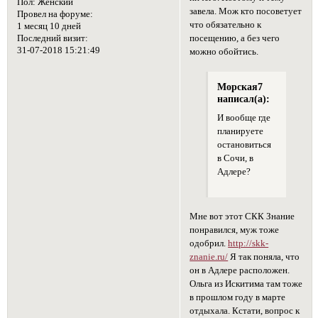
Пол:
Женский
завела. Мож кто посоветует
Провел на форуме:
что обязательно к
1 месяц 10 дней
посещению, а без чего
Последний визит:
31-07-2018 15:21:49
можно обойтись.
Морская7
написал(а):
И вообще где
планируете
остановиться
в Сочи, в
Адлере?
Мне вот этот СКК Знание
понравился, муж тоже
одобрил.
http://skk-
znanie.ru/
Я так поняла, что
он в Адлере расположен.
Ольга из Искитима там тоже
в прошлом году в марте
отдыхала. Кстати, вопрос к