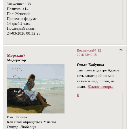
Уважение:
+38
Позитив:
+14
Пол:
Женский
Провел на форуме:
14 дней 2 часа
Последний визит:
24-03-2026 00:32:23
20
Поделиться
07-12-
2016 23:49:15
Морская7
Модератор
Ольга Бабушка
Там тоже в центре Адлере
есть санаторий, но мне
кажется он дорогой, не
знаю.
Южное взморье
0
Имя:
Галина
Как к вам обращаться ?:
на ты
Откуда:
Люберцы