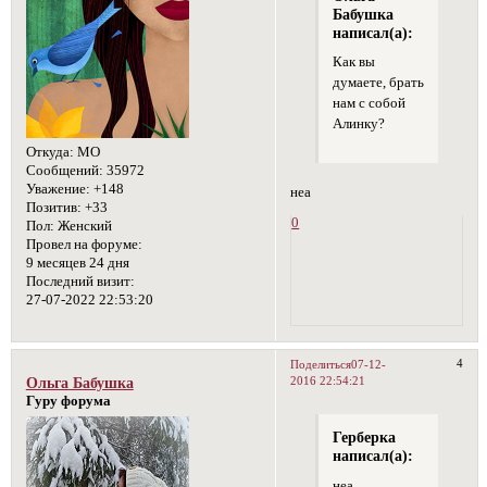
Бабушка
написал(а):
Как вы
думаете, брать
нам с собой
Алинку?
Откуда:
МО
Сообщений:
35972
Уважение:
+148
неа
Позитив:
+33
0
Пол:
Женский
Провел на форуме:
9 месяцев 24 дня
Последний визит:
27-07-2022 22:53:20
4
Поделиться
07-12-
2016 22:54:21
Ольга Бабушка
Гуру форума
Герберка
написал(а):
неа