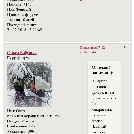
Позитив:
+147
Пол:
Женский
Провел на форуме:
1 месяц 10 дней
Последний визит:
31-07-2018 15:21:49
17
Поделиться
07-12-
2016 23:44:10
Ольга Бабушка
Гуру форума
Морская7
написал(а):
В Адлере
попроще в
центре, и там
дома стоят как
бы
квадратами,
Имя:
Ольга
ну как в
Как к вам обращаться ?:
на "ты"
Анапе.
Откуда:
Москва
Сообщений:
6423
Частный
Уважение:
+306
сектор в