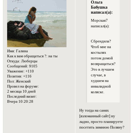
Ольга
Бабушка
написал(а):
Морская7
написал(а):
Сбрендила?
Чтоб мне на
Имя:
Галина
костылях
Как к вам обращаться ?:
на ты
потом домой
Откуда:
Люберцы
возвращаться?
Сообщений:
9105
Это в лучшем
Уважение:
+110
случае, в
Позитив:
+116
худшем на
Пол:
Женский
инвалидной
Провел на форуме:
2 месяца 10 дней
коляске.
Последний визит:
Вчера 10:20:28
Ну тогда на санях
[взломанный сайт] ну
ладно, просто планируете
посетить зимнюю Поляну?