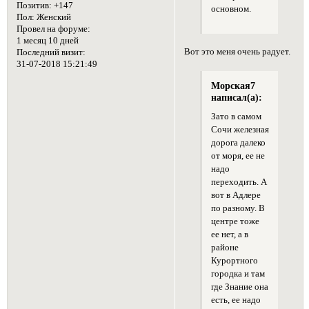
Позитив:
+147
основном.
Пол:
Женский
Провел на форуме:
1 месяц 10 дней
Вот это меня очень радует.
Последний визит:
31-07-2018 15:21:49
Морская7
написал(а):
Зато в самом
Сочи железная
дорога далеко
от моря, ее не
надо
переходить. А
вот в Адлере
по разному. В
центре тоже
ее нет, а в
районе
Курортного
городка и там
где Знание она
есть, ее надо