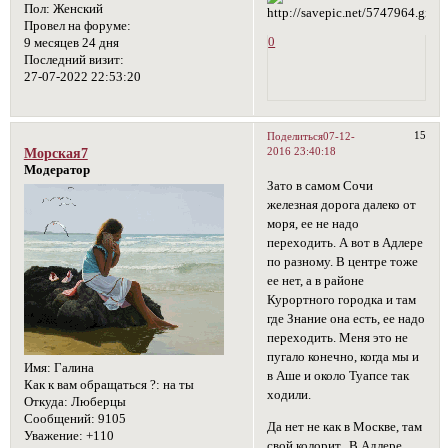
Пол:
Женский
Провел на форуме:
0
9 месяцев 24 дня
Последний визит:
27-07-2022 22:53:20
15
Поделиться
07-12-
2016 23:40:18
Морская7
Модератор
Зато в самом Сочи
железная дорога далеко от
моря, ее не надо
переходить. А вот в Адлере
по разному. В центре тоже
ее нет, а в районе
Курортного городка и там
где Знание она есть, ее надо
переходить. Меня это не
пугало конечно, когда мы и
Имя:
Галина
в Аше и около Туапсе так
Как к вам обращаться ?:
на ты
ходили.
Откуда:
Люберцы
Сообщений:
9105
Да нет не как в Москве, там
Уважение:
+110
свой колорит. В Адлере