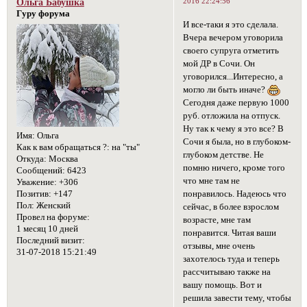
2016 22:24:56
Ольга Бабушка
Гуру форума
И все-таки я это сделала.
Вчера вечером уговорила
своего супруга отметить
мой ДР в Сочи. Он
уговорился...Интересно, а
могло ли быть иначе?
Сегодня даже первую 1000
руб. отложила на отпуск.
Ну так к чему я это все? В
Имя:
Ольга
Сочи я была, но в глубоком-
Как к вам обращаться ?:
на "ты"
глубоком детстве. Не
Откуда:
Москва
помню ничего, кроме того
Сообщений:
6423
что мне там не
Уважение:
+306
Позитив:
+147
понравилось. Надеюсь что
Пол:
Женский
сейчас, в более взрослом
Провел на форуме:
возрасте, мне там
1 месяц 10 дней
понравится. Читая ваши
Последний визит:
отзывы, мне очень
31-07-2018 15:21:49
захотелось туда и теперь
рассчитываю также на
вашу помощь. Вот и
решила завести тему, чтобы