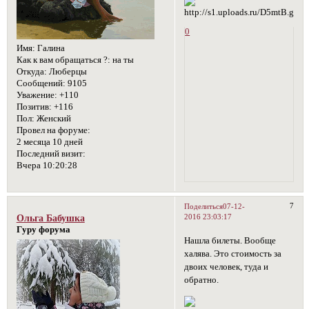
0
Имя:
Галина
Как к вам обращаться ?:
на ты
Откуда:
Люберцы
Сообщений:
9105
Уважение:
+110
Позитив:
+116
Пол:
Женский
Провел на форуме:
2 месяца 10 дней
Последний визит:
Вчера 10:20:28
7
Поделиться
07-12-
2016 23:03:17
Ольга Бабушка
Гуру форума
Нашла билеты. Вообще
халява. Это стоимость за
двоих человек, туда и
обратно.