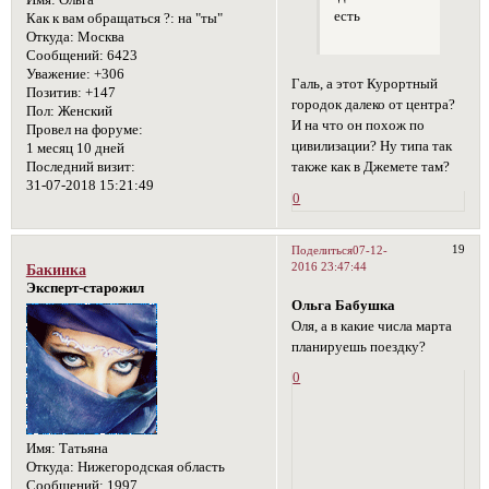
Имя:
Ольга
есть
Как к вам обращаться ?:
на "ты"
Откуда:
Москва
Сообщений:
6423
Уважение:
+306
Галь, а этот Курортный
Позитив:
+147
городок далеко от центра?
Пол:
Женский
И на что он похож по
Провел на форуме:
цивилизации? Ну типа так
1 месяц 10 дней
также как в Джемете там?
Последний визит:
31-07-2018 15:21:49
0
19
Поделиться
07-12-
2016 23:47:44
Бакинка
Эксперт-старожил
Ольга Бабушка
Оля, а в какие числа марта
планируешь поездку?
0
Имя:
Татьяна
Откуда:
Нижегородская область
Сообщений:
1997