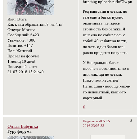
Ред вингсами я летала, но
там еще и багаж нужно
Имя:
Ольга
оплачивать, т.е. здесь
Как к вам обращаться ?:
на "ты"
стоимость без багажа. Я
Откуда:
Москва
Сообщений:
6423
конечно не собираюсь с
Уважение:
+306
собой 40 кг багажа везти,
Позитив:
+147
но хоть один багаж все-
Пол:
Женский
равно придется покупать.
Провел на форуме:
1 месяц 10 дней
У Нордвиндов багаж
Последний визит:
включен в стоимость, но я
31-07-2018 15:21:49
ими никогда не летала.
Никто ими не летал?
Пегас флай - вообще какой-
то непонятный, какой-то
чартерный.
0
8
Поделиться
07-12-
2016 23:05:33
Ольга Бабушка
Гуру форума