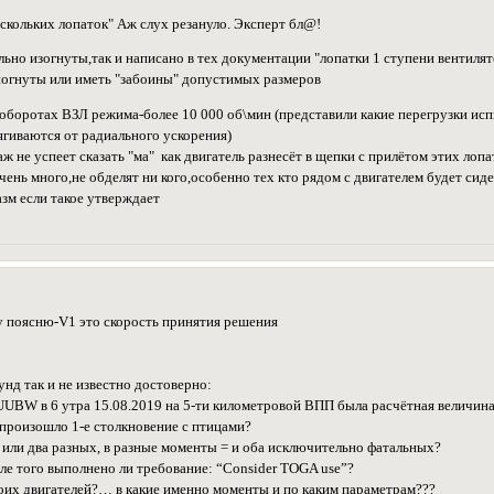
нескольких лопаток" Аж слух резануло. Эксперт бл@!
льно изогнуты,так и написано в тех документации "лопатки 1 ступени вентиля
погнуты или иметь "забоины" допустимых размеров
 оборотах ВЗЛ режима-более 10 000 об\мин (представили какие перегрузки испы
ягиваются от радиального ускорения)
аж не успеет сказать "ма" как двигатель разнесёт в щепки с прилётом этих лопа
очень много,не обделят ни кого,особенно тех кто рядом с двигателем будет сид
зм если такое утверждает
поясню-V1 это скорость принятия решения
кунд так и не известно достоверно:
c UUBW в 6 утра 15.08.2019 на 5-ти километровой ВПП была расчётная величин
 произошло 1-е столкновение с птицами?
 или два разных, в разные моменты = и оба исключительно фатальных?
осле того выполнено ли требование: “Consider TOGA use”?
обоих двигателей?… в какие именно моменты и по каким параметрам???