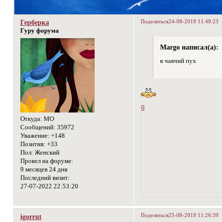
Поделиться
24-08-2019 11:49:23
Герберка
Гуру форума
Margo написал(а):
в чаячий пух
0
Откуда:
МО
Сообщений:
35972
Уважение:
+148
Позитив:
+33
Пол:
Женский
Провел на форуме:
9 месяцев 24 дня
Последний визит:
27-07-2022 22:53:20
Поделиться
25-08-2019 11:26:39
igorrut