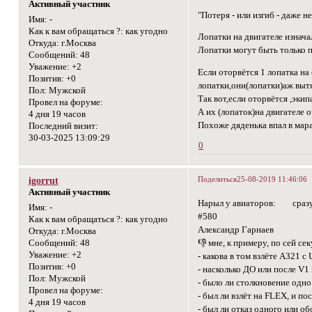
Активный участник
"Потеря - или изгиб - даже 
Имя:
-
Как к вам обращаться ?:
как угодно
Лопатки на двигателе изнача
Откуда:
г.Москва
Лопатки могут быть только 
Сообщений:
48
Уважение:
+2
Если оторвётся 1 лопатка на
Позитив:
+0
лопатки,они(лопатки)аж выт
Пол:
Мужской
Так вот,если оторвётся ,экип
Провел на форуме:
А их (лопаток)на двигателе 
4 дня 19 часов
Похоже дяденька впал в мара
Последний визит:
30-03-2025 13:09:29
0
Поделиться
25-08-2019 11:46:06
igorrut
Активный участник
Нарыл у авиаторов: сразу 
Имя:
-
#580
Как к вам обращаться ?:
как угодно
Александр Гарнаев
Откуда:
г.Москва
👎 мне, к примеру, по сей се
Сообщений:
48
Уважение:
+2
- какова в том взлёте A321 
Позитив:
+0
- насколько ДО или после V1
Пол:
Мужской
- было ли столкновение одно
Провел на форуме:
- был ли взлёт на FLEX, и п
4 дня 19 часов
- был ли отказ одного или 