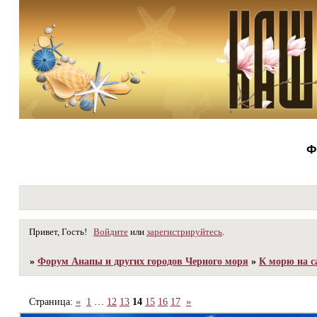
Ф
Привет, Гость!
Войдите
или
зарегистрируйтесь
.
»
Форум Анапы и других городов Черного моря
»
К морю на с
Страница:
«
1
…
12
13
14
15
16
17
»