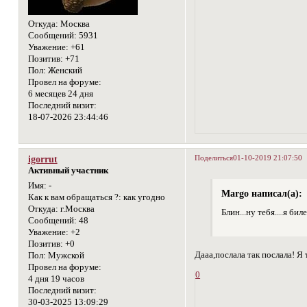
Откуда:
Москва
Сообщений:
5931
Уважение:
+61
Позитив:
+71
Пол:
Женский
Провел на форуме:
6 месяцев 24 дня
Последний визит:
18-07-2026 23:44:46
Поделиться
01-10-2019 21:07:50
igorrut
Активный участник
Имя:
-
Margo написал(а):
Как к вам обращаться ?:
как угодно
Откуда:
г.Москва
Блин...ну тебя....я бил
Сообщений:
48
Уважение:
+2
Позитив:
+0
Дааа,послала так послала! Я
Пол:
Мужской
Провел на форуме:
0
4 дня 19 часов
Последний визит:
30-03-2025 13:09:29