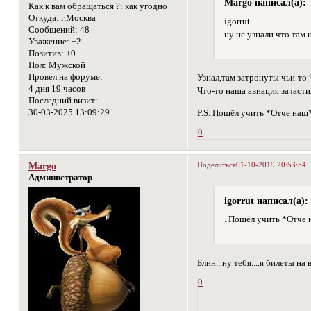
Margo написал(а):
Как к вам обращаться ?:
как угодно
Откуда:
г.Москва
igorrut
Сообщений:
48
ну не узнали что там н
Уважение:
+2
Позитив:
+0
Пол:
Мужской
Провел на форуме:
Узнал,там затронуты чьи-то
4 дня 19 часов
Что-то наша авиация зачасти
Последний визит:
30-03-2025 13:09:29
P.S. Пошёл учить *Отче наш*
0
Поделиться
01-10-2019 20:53:54
Margo
Администратор
igorrut написал(а):
. Пошёл учить *Отче н
Блин...ну тебя....я билеты на
0