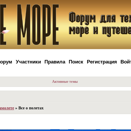
орум
Участники
Правила
Поиск
Регистрация
Вой
Активные темы
амолете
»
Все о полетах