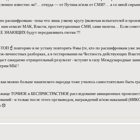
исленное известно ли?… откуда — от Путина и/или от СМИ?… а со мной сиры
а по расшифровкам - пока что лишь узкому кругу (включая испытателей и п
то нам огласят МАК, Власти, проституционные СМИ, сами пилоты… Если совесть
ЖЕ ЗНАЮЩИХ будут передавливать глотки !!!
Н-ТОП ☝ повторяю и не устану повторять ®мы (те, кто по расшифровкам уже
еж-личностных разборках, а в тестировании на Честность действующих Властей
 даст ожидаемо отрицательный результат - вступят в силу Международные заин
отрим МЫ !
1) как можно больше нашенского народца тоже училось самостоятельно быть г
длежаще ТОЧНОЕ и БЕСПРИСТРАСТНОЕ расследование авиационных происшес
ований - и только после этого орг.выводов, награждений и/или наказаний (НИ
 😞