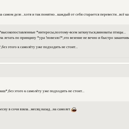
а самом деле...хотя и так понятно...каждый от себя старается перевести...всё ка
 *высокопоставленные *интересы,поэтому-всем заткнуться,виноваты птицы...
ла летать по принципу *ура !повезло!*,это везение не вечно и быстро заканчив
,без этого к самолёту уже подходить не стоит...
аш*,без этого к самолёту уже подходить не стоит...
 весну в сочи взяла...месяц назад...на самолет