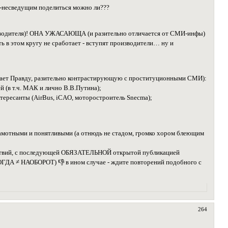
м-несведущим поделиться можно ли???
роизводителя)! ОНА УЖАСАЮЩА (и разительно отличается от СМИ-инфы)
 в этом кругу не сработает - вступят производители… ну и
 знает Правду, разительно контрастирующую с проституционными СМИ):
 (в т.ч. МАК и лично В.В.Путина);
тересанты (AirBus, iCAO, моторостроитель Snecma);
рамотными и понятливыми (а отнюдь не стадом, громко хором блеющим
твий, с последующей ОБЯЗАТЕЛЬНОЙ открытой публикацией
КОГДА ≠ НАОБОРОТ) 👎 в ином случае - ждите повторений подобного с
264