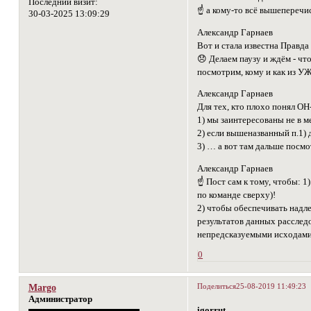
Последний визит:
☝ а кому-то всё вышепереч
30-03-2025 13:09:29
Александр Гарнаев
Вот и стала известна Правд
😞 Делаем паузу и ждём - ч
посмотрим, кому и как из У
Александр Гарнаев
Для тех, кто плохо понял О
1) мы заинтересованы не в м
2) если вышеназванный п.1)
3) … а вот там дальше посм
Александр Гарнаев
☝ Пост сам к тому, чтобы: 
по команде сверху)!
2) чтобы обеспечивать на
результатов данных расслед
непредсказуемыми исходами
0
Поделиться
25-08-2019 11:49:23
Margo
Администратор
igorrut