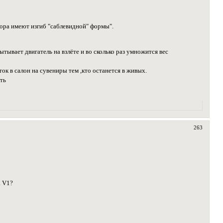
тора имеют изгиб "саблевидной" формы".
тывает двигатель на взлёте и во сколько раз умножится вес
ток в салон на сувениры тем ,кто останется в живых.
еть
263
а V1?