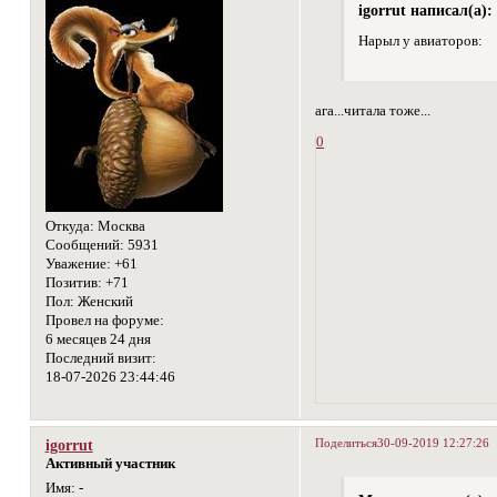
igorrut написал(а):
Нарыл у авиаторов:
ага...читала тоже...
0
Откуда:
Москва
Сообщений:
5931
Уважение:
+61
Позитив:
+71
Пол:
Женский
Провел на форуме:
6 месяцев 24 дня
Последний визит:
18-07-2026 23:44:46
Поделиться
30-09-2019 12:27:26
igorrut
Активный участник
Имя:
-