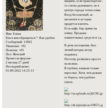
машине, если транспортом -
то слегка далековато, не в
центре города точно пляж.
Вход бесплатный, за
шезлонги и за горки
придётся платить.
Есть кафе, бар прямо на
пляжу. Продажа
Имя:
Елена
плавательных средств и т.д.
Как к вам обращаться ?:
Как удобно
Сообщений:
13062
В день посещения, был
Уважение:
+92
легкий шторм, ветер
Позитив:
+85
Пол:
Женский
поднялся.
Провел на форуме:
Поэтому резвились просто
2 месяца 27 дней
на волнах.
Последний визит:
В глубину плавали только
01-09-2022 14:25:13
взрослые. Хотя, чем дальше
от берега, тем удобнее
плыть.