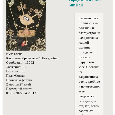
SunDali
Главный пляж
Керчи, самый
большой и
благоустроенный,
находится на
южной
окраине
города на
Имя:
Елена
Камыш-
Как к вам обращаться ?:
Как удобно
Бурунской
Сообщений:
13062
Уважение:
+92
косе. Состоит
Позитив:
+85
из
Пол:
Женский
ракушечника,
Провел на форуме:
очень удобное
2 месяца 27 дней
и пологое дно,
Последний визит:
есть
01-09-2022 14:25:13
раздевалки,
беседки для
отдыха, летом
работают