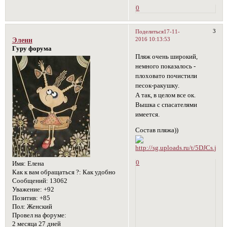
0
3
Поделиться
17-11-
2016 10:13:53
Эленн
Гуру форума
Пляж очень широкий,
немного показалось -
плоховато почистили
песок-ракушку.
А так, в целом все ок.
Вышка с спасателями
имеется.
Состав пляжа))
0
Имя:
Елена
Как к вам обращаться ?:
Как удобно
Сообщений:
13062
Уважение:
+92
Позитив:
+85
Пол:
Женский
Провел на форуме:
2 месяца 27 дней