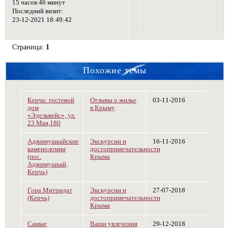
15 часов 46 минут
Последний визит:
23-12-2021 18:49:42
Страница:
1
Похожие темы
Керчь: гостевой
Отзывы о жилье
03-11-2016
дом
в Крыму
«Эдельвейс», ул.
23 Мая,180
Аджимушкайские
Экскурсии и
16-11-2016
каменоломни
достопримечательности
(пос.
Крыма
Аджимушкай,
Керчь)
Гора Митридат
Экскурсии и
27-07-2018
(Керчь)
достопримечательности
Крыма
Самые
Ваши увлечения
29-12-2018