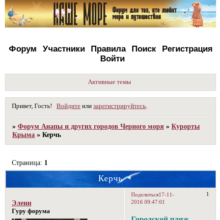
Форум
Участники
Правила
Поиск
Регистрация
Войти
Активные темы
Привет, Гость!
Войдите
или
зарегистрируйтесь
.
»
Форум Анапы и других городов Черного моря
»
Курорты
Крыма
»
Керчь
Страница:
1
Керчь
1
Поделиться
17-11-
2016 09:47:01
Эленн
Гуру форума
Городской пляж -