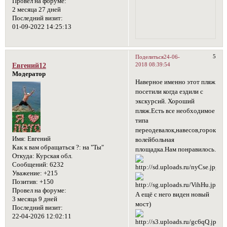
Провел на форуме:
2 месяца 27 дней
Последний визит:
01-09-2022 14:25:13
5
Поделиться
24-06-
2018 08:39:54
Евгений12
Модератор
Наверное именно этот пляж
посетили когда ездили с
экскурсий. Хороший
пляж.Есть все необходимое
типа
переодевалок,навесов,горок,ест
Имя:
Евгений
волейбольная
Как к вам обращаться ?:
на "Ты"
площадка.Нам понравилось.
Откуда:
Курская обл.
Сообщений:
6232
Уважение:
+215
Позитив:
+150
Провел на форуме:
А ещё с него виден новый
3 месяца 9 дней
мост)
Последний визит:
22-04-2026 12:02:11