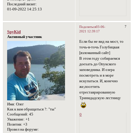
Последний визит:
01-09-2022 14:25:13
7
Поделиться
03-06-
2021 12:39:17
SpyKid
Активный участник
Если бы не вид на мост, то
точь-в-точь Голубицкая
[взломанный сайт]
В этом году собираемся
доехать до Опукского
заповедника. И озера
посмотреть и в море
искупаться. И, конечно
же,посетить
отреставрированную
Тринидадскую лестницу
Имя:
Олег
Как к вам обращаться ?:
"ты"
Сообщений:
45
0
Уважение:
+1
Позитив:
+3
Провел на форуме: