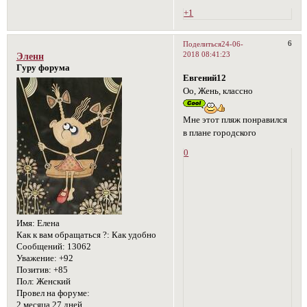
+1
6
Поделиться
24-06-
2018 08:41:23
Эленн
Гуру форума
Евгений12
Оо, Жень, классно
Мне этот пляж понравился
в плане городского
0
Имя:
Елена
Как к вам обращаться ?:
Как удобно
Сообщений:
13062
Уважение:
+92
Позитив:
+85
Пол:
Женский
Провел на форуме:
2 месяца 27 дней