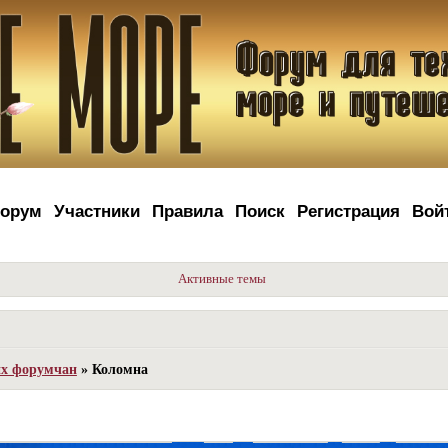
орум
Участники
Правила
Поиск
Регистрация
Вой
Активные темы
их форумчан
»
Коломна