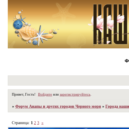
Ф
Привет, Гость!
Войдите
или
зарегистрируйтесь
.
»
Форум Анапы и других городов Черного моря
»
Города наш
Страница:
1
2
3
»