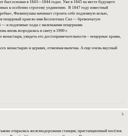
т был основан в 1843—1844 годах. Уже в 1845 на месте будущего
лонных к особенно строгому уединению. В 1847 году известный
ребка», Филиппушка начинает строить себе подземную келью,
себя пещерный храм во имя Бесплотных Сил — бревенчатую
ей — и подземные ходы с маленькими пещерками.
нь вновь возродилась в скиту в 1990 г.
рию монастыря, увидеть его достопримечательности – пещерные храмы,
 всех монастырях и церквях, отменная выпечка. А еще очень вкусный
5
отьково открылась железнодорожная станция; пристанционный посёлок