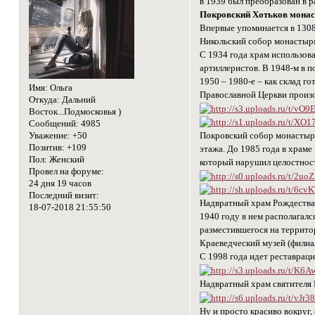
в 1939 был преобразован в р
Покровский Хотьков монас
Впервые упоминается в 1308
Никольский собор монастыря 
С 1934 года храм использов
артиллеристов. В 1948-м в 
1950 – 1980-е – как склад г
Имя:
Ольга
Православной Церкви произо
Откуда:
Дальний
Восток...Подмосковья )
Сообщений:
4985
Покровский собор монастыря 
Уважение:
+50
Позитив:
+109
этажа. До 1985 года в храме
Пол:
Женский
который нарушил целостност
Провел на форуме:
24 дня 19 часов
Последний визит:
Надвратный храм Рождества
18-07-2018 21:55:50
1940 году в нем располагалс
разместившегося на территор
Краеведческий музей (филиа
С 1998 года идет реставрац
Надвратный храм святителя
Ну и просто красиво вокруг,