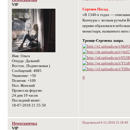
VIP
Сергиев Посад.
«В 1340-х годах — описывае
Кончуры с лесным ручьём Во
церкви образовался небольшо
монастыря, названного впос
Троице-Сергиева лавра.
Имя:
Ольга
Откуда:
Дальний
Восток...Подмосковья )
Сообщений:
4985
Уважение:
+50
0
Позитив:
+109
Пол:
Женский
Провел на форуме:
24 дня 19 часов
Последний визит:
18-07-2018 21:55:50
Поделиться
14-11-2016 21:18:49
Немосквичка
VIP