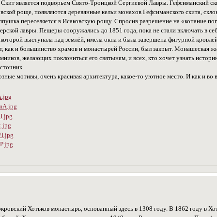
Скит является подворьем Свято-Троицкой Сергиевой Лавры. Гефсиманский ски
ковской роще, появляются деревянные кельи монахов Гефсиманского скита, ск
ушка переселяется в Исаковскую рощу. Спросив разрешение на «копание пог
рской лавры. Пещеры сооружались до 1851 года, пока не стали включать в 
ь которой выступала над землёй, имела окна и была завершена фигурной кровл
т, как и большинство храмов и монастырей России, был закрыт. Монашеская жиз
омников, желающих поклониться его святыням, и всех, кто хочет узнать исто
источник.
зные мотивы, очень красивая архитектура, какое-то уютное место. И как и во
кровский Хотьков монастырь, основанный здесь в 1308 году. В 1862 году в Х