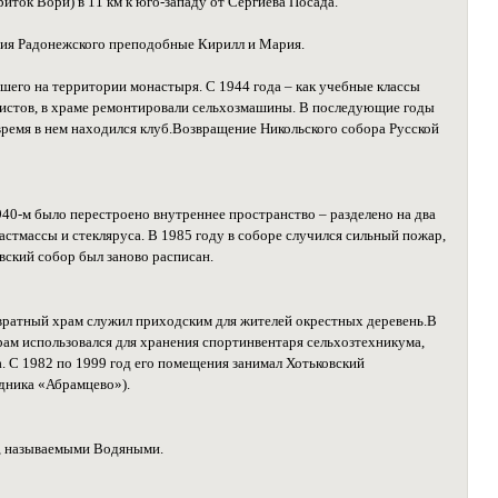
риток Вори) в 11 км к юго-западу от Сергиева Посада.
ргия Радонежского преподобные Кирилл и Мария.
вшего на территории монастыря. С 1944 года – как учебные классы
ористов, в храме ремонтировали сельхозмашины. В последующие годы
 время в нем находился клуб.Возвращение Никольского собора Русской
1940-м было перестроено внутреннее пространство – разделено на два
астмассы и стекляруса. В 1985 году в соборе случился сильный пожар,
вский собор был заново расписан.
вратный храм служил приходским для жителей окрестных деревень.В
храм использовался для хранения спортинвентаря сельхозтехникума,
а. С 1982 по 1999 год его помещения занимал Хотьковский
дника «Абрамцево»).
, называемыми Водяными.