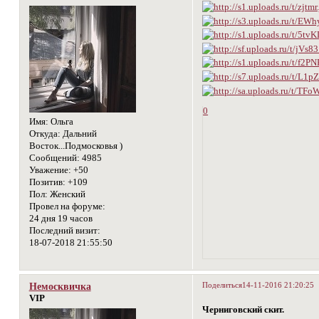
0
Имя:
Ольга
Откуда:
Дальний
Восток...Подмосковья )
Сообщений:
4985
Уважение:
+50
Позитив:
+109
Пол:
Женский
Провел на форуме:
24 дня 19 часов
Последний визит:
18-07-2018 21:55:50
Поделиться
14-11-2016 21:20:25
Немосквичка
VIP
Черниговский скит.