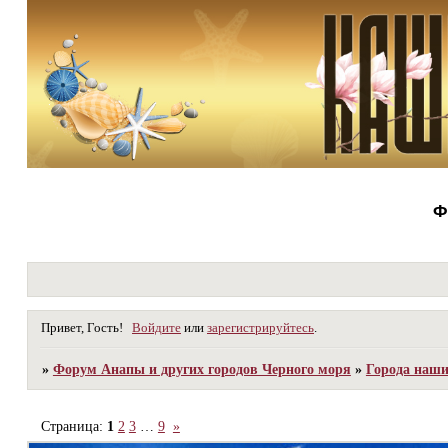
Ф
Привет, Гость!
Войдите
или
зарегистрируйтесь
.
»
Форум Анапы и других городов Черного моря
»
Города наш
Страница:
1
2
3
…
9
»