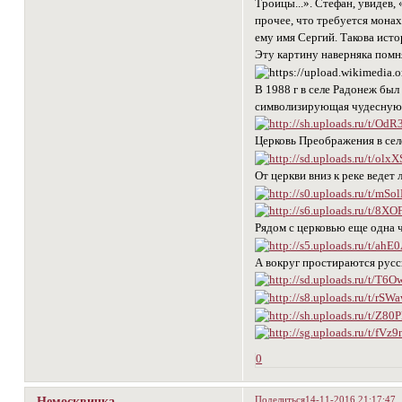
Троицы...». Стефан, увидев,
прочее, что требуется монах
ему имя Сергий. Такова исто
Эту картину наверняка помн
В 1988 г в селе Радонеж был
символизирующая чудесную 
Церковь Преображения в селе
От церкви вниз к реке ведет
Рядом с церковью еще одна 
А вокруг простираются русс
0
Поделиться
14-11-2016 21:17:47
Немосквичка