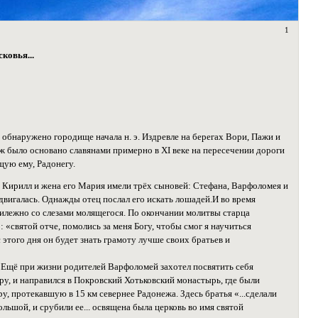
1
ковья...
 обнаружено городище начала н. э. Издревле на берегах Вори, Пажи и
ж было основано славянами примерно в XI веке на пересечении дороги
щую ему, Радонегу.
. Кирилл и жена его Мария имели трёх сыновей: Стефана, Варфоломея и
одвигалась. Однажды отец послал его искать лошадей.И во время
прилежно со слезами молящегося. По окончании молитвы старца
 «святой отче, помолись за меня Богу, чтобы смог я научиться
 этого дня он будет знать грамоту лучше своих братьев и
 Ещё при жизни родителей Варфоломей захотел посвятить себя
у, и направился в Покровский Хотьковский монастырь, где были
 протекавшую в 15 км севернее Радонежа. Здесь братья «...сделали
льшой, и срубили ее... освящена была церковь во имя святой