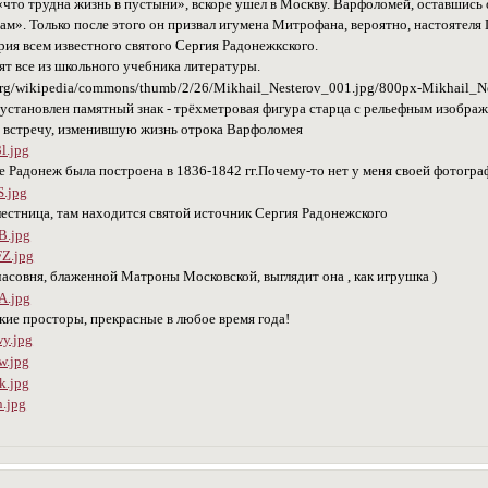
 «что трудна жизнь в пустыни», вскоре ушел в Москву. Варфоломей, оставшись о
ам». Только после этого он призвал игумена Митрофана, вероятно, настоятеля 
рия всем известного святого Сергия Радонежкского.
ят все из школьного учебника литературы.
 установлен памятный знак - трёхметровая фигура старца с рельефным изобра
встречу, изменившую жизнь отрока Варфоломея
 Радонеж была построена в 1836-1842 гг.Почему-то нет у меня своей фотогра
 лестница, там находится святой источник Сергия Радонежского
часовня, блаженной Матроны Московской, выглядит она , как игрушка )
кие просторы, прекрасные в любое время года!