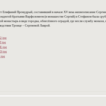
т Епифаний Премудрый, составивший в начале XV века жизнеописание Сергия 
ндюгой братьями Варфоломеем (в монашестве Сергий) и Стефаном была срубле
й монастырь в виде городка, обнесённого оградой, где несли службу монахи,
ледствии Троице – Сергиевой Лаврой.