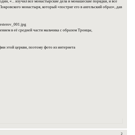
дин, «... изучил все монастырские дела и монашеские порядки, и все
Покровского монастыря, который «постриг его в ангельский образ», дав
жением в её средней части мальчика с образом Троицы,
фии этой церкви, поэтому фото из интернета
2