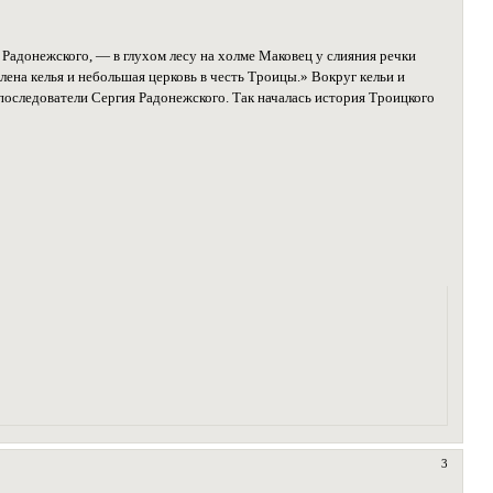
Радонежского, — в глухом лесу на холме Маковец у слияния речки
на келья и небольшая церковь в честь Троицы.» Вокруг кельи и
 последователи Сергия Радонежского. Так началась история Троицкого
3