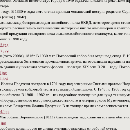
абочий. Хотьково имеет статус города с 1949 года.Расположен на реке Паже (п
тырь.
 году. В 1330-е годы в его стенах приняли монашеский постриг родители Се
(слева) (1904г)
ался как склад боеприпасов для конвойного полка НКВД, некоторое время стоя
подклете располагались механические мастерские школы комбайнеров и тракт
отовой продукции столярного цеха сельскохозяйственного техникума; какое-то
шло в 1990 году.
(фото 2008г), 1816г. В 1930-х гг. Покровский собор был отдан под склад. В 
 располагалась Хотьковская промышленная артель, изготовлявшая изделия из пл
ь здания и уничтожил остатки фресок – наследие XIX века.В 2011 году Покро
 Иоанна Предтечи построен в 1791 году над северными Святыми вратами.Над
я склад оружия войсковой части и артиллерийская школа. С 1948 по 1968 год 
ии обители. В 1968 – 1982 гг. – как подсобное помещение для нужд техникум
л Государственного историко-художественного и литературного Музея-запове
ия храма Рождества Иоанна Предтечи. В настоящее время храм расписывается.
 Митрофана Воронежского (1833) был возведен над южными вратами обители
 особенно когда просто не спеша гуляешь, отвлекаясь от рабочей суеты.