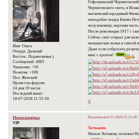
Гефсиманский Черниговский 
Черниговского скита, в Иса
московский юродивый Филипп
наподобие пещер Киево-Пече
полуземлянку, верхняя част
После революции 1917 г. ски
Сейчас скит открыт для пал
монашеские кельи и святой 
Имя:
Ольга
Даже если отбросить религио
Откуда:
Дальний
квас с хреном!
Восток...Подмосковья )
Сообщений:
4985
Уважение:
+50
Позитив:
+109
Пол:
Женский
Провел на форуме:
24 дня 19 часов
Последний визит:
18-07-2018 21:55:50
0
Поделиться
14-11-2016 21:21:49
Немосквичка
VIP
Хотьково.
Начало Хотькову положил По