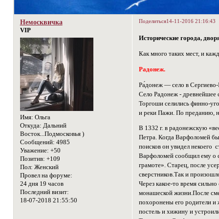
Поделиться
14-11-2016 21:16:43
Немосквичка
VIP
Исторические города, двор
Как много таких мест, и каж
Радонеж.
Ра́донеж — село в Сергиево
Село Радонеж - древнейшее с
Торгоши селились финно-уго
и реки Пажи. По преданию, 
Имя:
Ольга
Откуда:
Дальний
В 1332 г. в радонежскую «в
Восток...Подмосковья )
Петра. Когда Варфоломей был
Сообщений:
4985
поисков он увидел некоего с
Уважение:
+50
Варфоломей сообщил ему о св
Позитив:
+109
грамоте». Старец, после усе
Пол:
Женский
сверстников.Так и произошл
Провел на форуме:
24 дня 19 часов
Через какое-то время сильн
Последний визит:
монашеской жизни.После сме
18-07-2018 21:55:50
похоронены его родители и 
постель и хижину и устроили