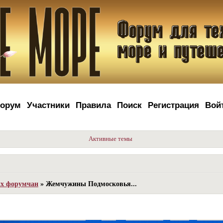
орум
Участники
Правила
Поиск
Регистрация
Вой
Активные темы
их форумчан
»
Жемчужины Подмосковья...