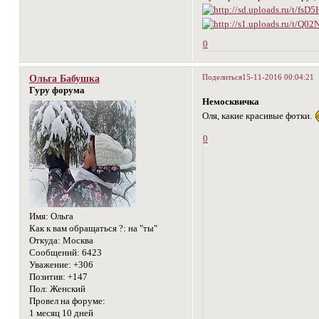
0
Поделиться
15-11-2016 00:04:21
Ольга Бабушка
Гуру форума
Немосквичка
Оля, какие красивые фотки.
0
Имя:
Ольга
Как к вам обращаться ?:
на "ты"
Откуда:
Москва
Сообщений:
6423
Уважение:
+306
Позитив:
+147
Пол:
Женский
Провел на форуме:
1 месяц 10 дней