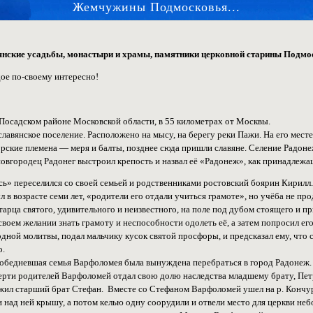
Жемчужины Подмосковья...
янские усадьбы, монастыри и храмы, памятники церковной старины Подмос
дое по-своему интересно!
-Посадском районе Московской области, в 55 километрах от Москвы.
лавянское поселение. Расположено на мысу, на берегу реки Пажи. На его месте
рские племена — меря и балты, позднее сюда пришли славяне. Селение Радоне
новгородец Радонег выстроил крепость и назвал её «Радонеж», как принадлежа
есь» переселился со своей семьей и родственниками ростовский боярин Кирилл
 в возрасте семи лет, «родители его отдали учиться грамоте», но учёба не пр
тарца святого, удивительного и неизвестного, на поле под дубом стоящего и 
оем желании знать грамоту и неспособности одолеть её, а затем попросил его:
рдной молитвы, подал мальчику кусок святой просфоры, и предсказал ему, что с
о.
о обедневшая семья Варфоломея была вынуждена перебраться в город Радонеж.
рти родителей Варфоломей отдал свою долю наследства младшему брату, Петр
жил старший брат Стефан. Вместе со Стефаном Варфоломей ушел на р. Кончуру,
 над ней крышу, а потом келью одну соорудили и отвели место для церкви небо