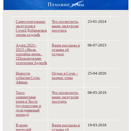
Похожие темы
Самостоятельные
Что посмотреть,
23-01-2024
экскурсии в
какие экскурсии
Сочи‡Добираемся
посетить
своим ходом&
Адлер.2021-
Ваши рассказы и
06-07-2023
2023 г.Июль,
отзывы об
сентябрь,июнь..
отдыхе
‡Приключения-
огорчения.Адлер&
Новости,
Отдых в Сочи –
25-04-2026
события Сочи.
разные темы
Афиша
Тисо-
Что посмотреть,
08-05-2019
самшитовая
какие экскурсии
роща в Хосте
посетить
(путешествие в
доледниковый
период)
В краю
Ваши рассказы и
19-03-2018
магнолий
отзывы об