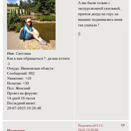
А мы были только с
экскурсионной газелькой,
причем ,когда на гору на
машине поднимались меня
так укачало !
0
Имя:
Светлана
Как к вам обращаться ?:
да как хотите
:)
Откуда:
Ивановская область
Сообщений:
902
Уважение:
+10
Позитив:
+30
Пол:
Женский
Провел на форуме:
14 дней 16 часов
Последний визит:
20-07-2025 10:26:40
19
Поделиться
13-12-
2016 23:50:00
Приветик