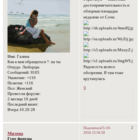
достопримечательность и
обзорная площадка
недалеко от Сочи.
Имя:
Галина
Как к вам обращаться ?:
на ты
Рядом есть колесо
Откуда:
Люберцы
Сообщений:
9105
обозрения. Я там тоже
Уважение:
+110
крутанулась
Позитив:
+116
0
Пол:
Женский
Провел на форуме:
2 месяца 10 дней
Последний визит:
Вчера 10:20:28
2
Поделиться
15-10-
2016 13:56:58
Милена
Гуру форума