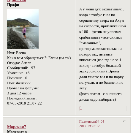
Профи
А у меня дух захватывало,
когда автобус гнал по
серпантину вверх на Ахун
на скорости, приближённой
к 100... фотик не успевал
срабатывать - все снимки
"смазанные",
притормаживая только на
Имя:
Елена
поворотах, пытаясь
Как к вам обращаться ?:
Елена (на ты)
вписаться (кое-где не за 1
Откуда:
Анапа
заход - автобус большой
Сообщений:
197
экскурсионный). Время
Уважение:
+6
дали много: мы и по парку
Позитив:
+0
погуляли, и по башне, и по
Пол:
Женский
Провел на форуме:
лесу.
3 дня 12 часов
(фото потом - с внешнего
Последний визит:
диска надо выбирать)
07-03-2019 21:07:22
0
20
Поделиться
04-04-
2017 19:25:12
Морская7
Модератор