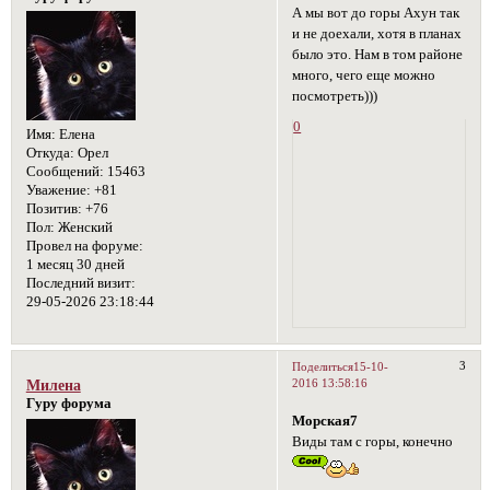
А мы вот до горы Ахун так
и не доехали, хотя в планах
было это. Нам в том районе
много, чего еще можно
посмотреть)))
0
Имя:
Елена
Откуда:
Орел
Сообщений:
15463
Уважение:
+81
Позитив:
+76
Пол:
Женский
Провел на форуме:
1 месяц 30 дней
Последний визит:
29-05-2026 23:18:44
3
Поделиться
15-10-
2016 13:58:16
Милена
Гуру форума
Морская7
Виды там с горы, конечно