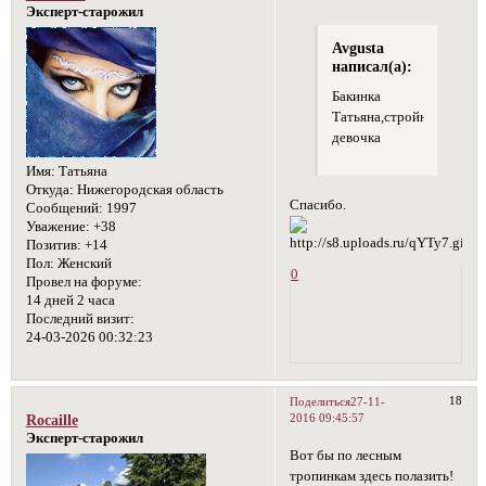
Эксперт-старожил
Avgusta
написал(а):
Бакинка
Татьяна,стройная,как
девочка
Имя:
Татьяна
Откуда:
Нижегородская область
Спасибо.
Сообщений:
1997
Уважение:
+38
Позитив:
+14
Пол:
Женский
0
Провел на форуме:
14 дней 2 часа
Последний визит:
24-03-2026 00:32:23
18
Поделиться
27-11-
2016 09:45:57
Rocaille
Эксперт-старожил
Вот бы по лесным
тропинкам здесь полазить!