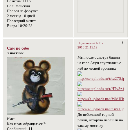
Позитив:
+116
Пол:
Женский
Провел на форуме:
2 месяца 10 дней
Последний визит:
Вчера 10:20:28
8
Поделиться
21-11-
2016 21:15:19
Сам по себе
Участник
Мы после осмотра башни
на горе Ахун спустились с
неё по лесной тропинке
До небольшой горной
Имя:
...
речки, которую перешли по
Как к вам обращаться ?:
...
такому мостику
Сообщений:
11