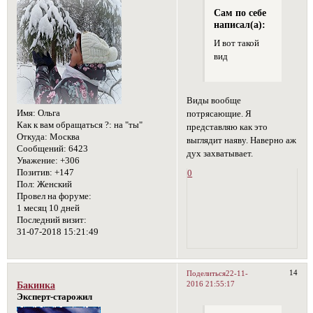
Сам по себе
написал(а):
И вот такой
вид
Виды вообще
Имя:
Ольга
потрясающие. Я
Как к вам обращаться ?:
на "ты"
представляю как это
Откуда:
Москва
выглядит наяву. Наверно аж
Сообщений:
6423
дух захватывает.
Уважение:
+306
Позитив:
+147
0
Пол:
Женский
Провел на форуме:
1 месяц 10 дней
Последний визит:
31-07-2018 15:21:49
14
Поделиться
22-11-
2016 21:55:17
Бакинка
Эксперт-старожил