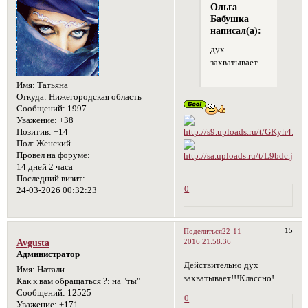
Ольга
Бабушка
написал(а):
дух
захватывает.
Имя:
Татьяна
Откуда:
Нижегородская область
Сообщений:
1997
Уважение:
+38
Позитив:
+14
Пол:
Женский
Провел на форуме:
14 дней 2 часа
Последний визит:
0
24-03-2026 00:32:23
15
Поделиться
22-11-
2016 21:58:36
Avgusta
Администратор
Действительно дух
Имя:
Натали
захватывает!!!Классно!
Как к вам обращаться ?:
на "ты"
Сообщений:
12525
0
Уважение:
+171