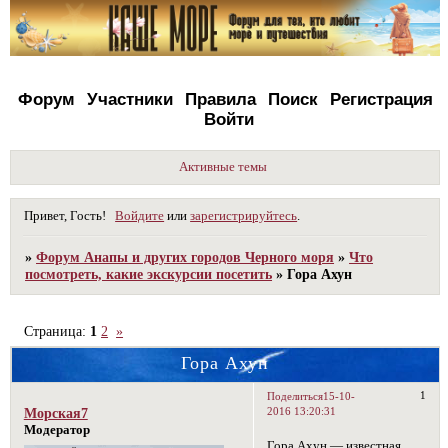
Форум
Участники
Правила
Поиск
Регистрация
Войти
Активные темы
Привет, Гость!
Войдите
или
зарегистрируйтесь
.
»
Форум Анапы и других городов Черного моря
»
Что
посмотреть, какие экскурсии посетить
»
Гора Ахун
Страница:
1
2
»
Гора Ахун
1
Поделиться
15-10-
2016 13:20:31
Морская7
Модератор
Гора Ахун — известная