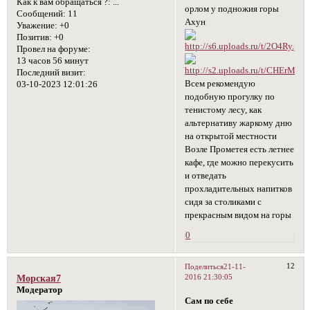
Как к вам обращаться ?:
...
орлом у подножия горы
Сообщений:
11
Ахун
Уважение:
+0
Позитив:
+0
Провел на форуме:
13 часов 56 минут
Последний визит:
Всем рекомендую
03-10-2023 12:01:26
подобную прогулку по
тенистому лесу, как
альтернативу жаркому дню
на открытой местности
Возле Прометея есть летнее
кафе, где можно перекусить
и отведать
прохладительных напитков
сидя за столиками с
прекрасным видом на горы
0
12
Поделиться
21-11-
2016 21:30:05
Морская7
Модератор
Сам по себе