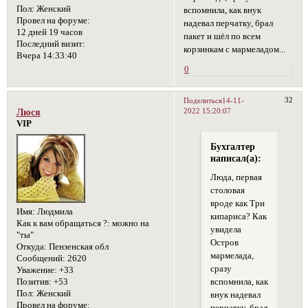
Пол:
Женский
вспомнила, как внук
Провел на форуме:
надевал перчатку, брал
12 дней 19 часов
пакет и шёл по всем
Последний визит:
корзинкам с мармеладом...
Вчера 14:33:40
0
32
Поделиться
14-11-
2022 15:20:07
Люся
VIP
Бухгалтер
написал(а):
Люда, первая
столовая
вроде как Три
Имя:
Людмила
кипариса? Как
Как к вам обращаться ?:
можно на
увидела
"ты"
Остров
Откуда:
Пензенская обл
мармелада,
Сообщений:
2620
сразу
Уважение:
+33
Позитив:
+53
вспомнила, как
Пол:
Женский
внук надевал
Провел на форуме: