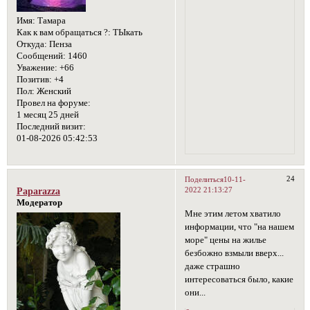
Имя:
Тамара
Как к вам обращаться ?:
ТЫкать
Откуда:
Пенза
Сообщений:
1460
Уважение:
+66
Позитив:
+4
Пол:
Женский
Провел на форуме:
1 месяц 25 дней
Последний визит:
01-08-2026 05:42:53
24
Поделиться
10-11-
2022 21:13:27
Paparazza
Модератор
Мне этим летом хватило
информации, что "на нашем
море" цены на жилье
безбожно взмыли вверх...
даже страшно
интересоваться было, какие
они...