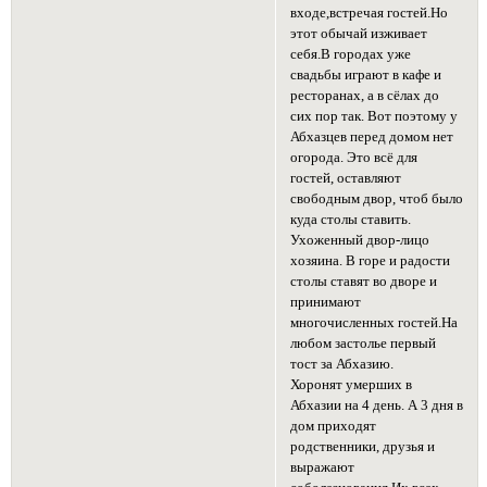
входе,встречая гостей.Но
этот обычай изживает
себя.В городах уже
свадьбы играют в кафе и
ресторанах, а в сёлах до
сих пор так. Вот поэтому у
Абхазцев перед домом нет
огорода. Это всё для
гостей, оставляют
свободным двор, чтоб было
куда столы ставить.
Ухоженный двор-лицо
хозяина. В горе и радости
столы ставят во дворе и
принимают
многочисленных гостей.На
любом застолье первый
тост за Абхазию.
Хоронят умерших в
Абхазии на 4 день. А 3 дня в
дом приходят
родственники, друзья и
выражают