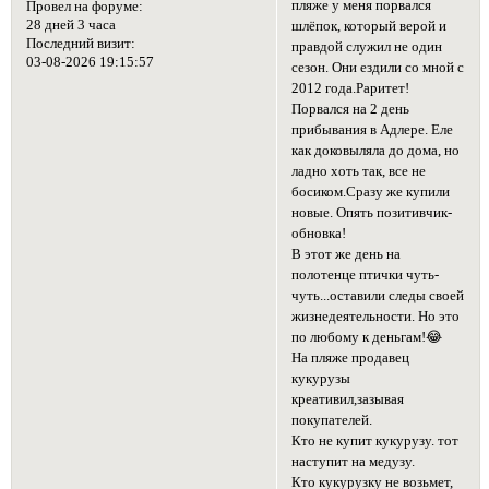
пляже у меня порвался
Провел на форуме:
28 дней 3 часа
шлёпок, который верой и
Последний визит:
правдой служил не один
03-08-2026 19:15:57
сезон. Они ездили со мной с
2012 года.Раритет!
Порвался на 2 день
прибывания в Адлере. Еле
как доковыляла до дома, но
ладно хоть так, все не
босиком.Сразу же купили
новые. Опять позитивчик-
обновка!
В этот же день на
полотенце птички чуть-
чуть...оставили следы своей
жизнедеятельности. Но это
по любому к деньгам!😂
На пляже продавец
кукурузы
креативил,зазывая
покупателей.
Кто не купит кукурузу. тот
наступит на медузу.
Кто кукурузку не возьмет,