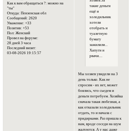
хозяев.За
Как к вам обращаться ?:
можно на
такие деньги
"ты"
ещё и
Откуда:
Пензенская обл
холодильник
Сообщений:
2620
хотели
Уважение:
+33
Позитив:
+53
отобрать и
Пол:
Женский
туалетную
Провел на форуме:
бумагу
28 дней 3 часа
зажилили...
Последний визит:
Хапуги и
03-08-2026 19:15:57
рвачи....
Мы хозяев увидели на 3
день только. Как не
спросим - их нет, может
боялись, что сьедем и
деньги потребуем. Хозяйка
сначала такая любезная, а
как отказали холодильник
отдать, то и начала с
придирками. Раз пришла к
нам, вроде соседи на шум
жалуются. А у нас даже