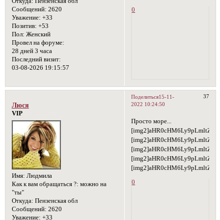
Откуда:
Пензенская обл
Сообщений:
2620
0
Уважение:
+33
Позитив:
+53
Пол:
Женский
Провел на форуме:
28 дней 3 часа
Последний визит:
03-08-2026 19:15:57
37
Поделиться
15-11-
2022 10:24:50
Люся
VIP
Просто море...
[img2]aHR0cHM6Ly9pLmltZ3V
[img2]aHR0cHM6Ly9pLmltZ3
[img2]aHR0cHM6Ly9pLmltZ3
[img2]aHR0cHM6Ly9pLmltZ3
[img2]aHR0cHM6Ly9pLmltZ3
Имя:
Людмила
0
Как к вам обращаться ?:
можно на
"ты"
Откуда:
Пензенская обл
Сообщений:
2620
Уважение:
+33