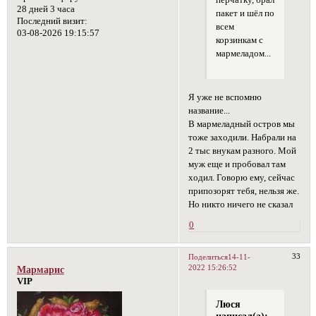
перчатку, брал
28 дней 3 часа
пакет и шёл по
Последний визит:
всем
03-08-2026 19:15:57
корзинкам с
мармеладом...
Я уже не вспомню
название...
В мармеладный остров мы
тоже заходили. Набрали на
2 тыс внукам разного. Мой
муж еще и пробовал там
ходил. Говорю ему, сейчас
припозорят тебя, нельзя же.
Но никто ничего не сказал
0
33
Поделиться
14-11-
2022 15:26:52
Мармарис
VIP
Люся