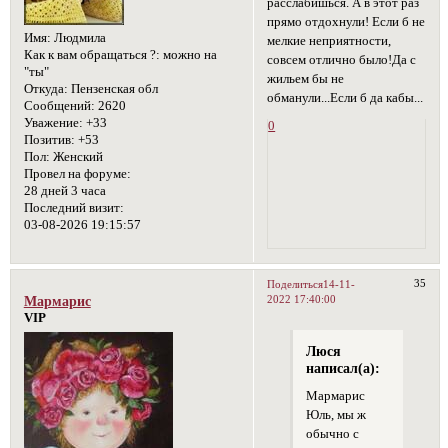
расслабишься. А в этот раз
прямо отдохнули! Если б не
Имя:
Людмила
мелкие неприятности,
Как к вам обращаться ?:
можно на
совсем отлично было!Да с
"ты"
жильем бы не
Откуда:
Пензенская обл
обманули...Если б да кабы...
Сообщений:
2620
Уважение:
+33
0
Позитив:
+53
Пол:
Женский
Провел на форуме:
28 дней 3 часа
Последний визит:
03-08-2026 19:15:57
35
Поделиться
14-11-
2022 17:40:00
Мармарис
VIP
Люся
написал(а):
Мармарис
Юль, мы ж
обычно с