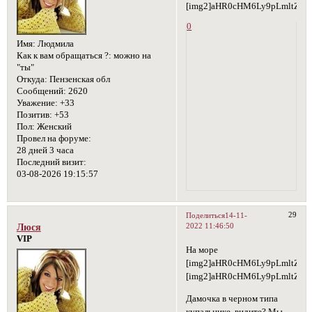
[img2]aHR0cHM6Ly9pLmltZ3V
0
Имя:
Людмила
Как к вам обращаться ?:
можно на
"ты"
Откуда:
Пензенская обл
Сообщений:
2620
Уважение:
+33
Позитив:
+53
Пол:
Женский
Провел на форуме:
28 дней 3 часа
Последний визит:
03-08-2026 19:15:57
29
Поделиться
14-11-
2022 11:46:50
Люся
VIP
На море
[img2]aHR0cHM6Ly9pLmltZ3V
[img2]aHR0cHM6Ly9pLmltZ3V
Дамочка в черном типа
купальнике, видите? Мы