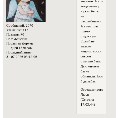
внуками. А это
везде начеку
нужно быть,
не
расслабишься.
Сообщений:
2070
А в этот раз
Уважение:
+17
прямо
Позитив:
+0
отдохнули!
Пол:
Женский
Если б не
Провел на форуме:
мелкие
11 дней 15 часов
неприятности,
Последний визит:
совсем
31-07-2026 08:18:06
отлично было!
Да с жильем
бы не
обманули...Если
б да кабы...
Отредактировано
Люся
(Сегодня
17:03:44)