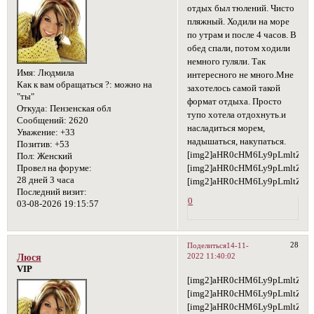
отдых был тюлений. Чисто
пляжный. Ходили на море
по утрам и после 4 часов. В
обед спали, потом ходили
немного гуляли. Так
Имя:
Людмила
интересного не много.Мне
Как к вам обращаться ?:
можно на
захотелось самой такой
"ты"
формат отдыха. Просто
Откуда:
Пензенская обл
тупо хотела отдохнуть.и
Сообщений:
2620
насладиться морем,
Уважение:
+33
надышаться, накупаться.
Позитив:
+53
[img2]aHR0cHM6Ly9pLmltZ3
Пол:
Женский
[img2]aHR0cHM6Ly9pLmltZ3
Провел на форуме:
28 дней 3 часа
[img2]aHR0cHM6Ly9pLmltZ3V
Последний визит:
0
03-08-2026 19:15:57
28
Поделиться
14-11-
2022 11:40:02
Люся
VIP
[img2]aHR0cHM6Ly9pLmltZ3
[img2]aHR0cHM6Ly9pLmltZ3
[img2]aHR0cHM6Ly9pLmltZ3V