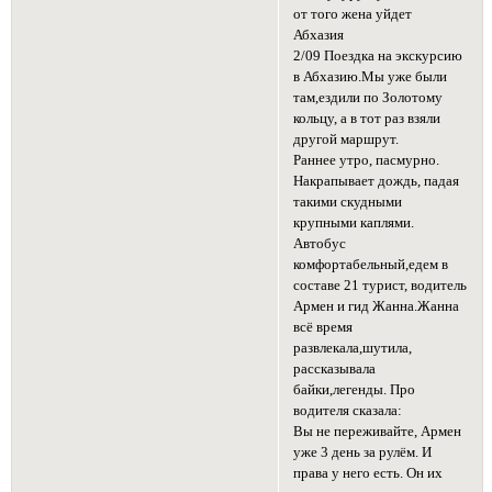
от того жена уйдет
Абхазия
2/09 Поездка на экскурсию
в Абхазию.Мы уже были
там,ездили по Золотому
кольцу, а в тот раз взяли
другой маршрут.
Раннее утро, пасмурно.
Накрапывает дождь, падая
такими скудными
крупными каплями.
Автобус
комфортабельный,едем в
составе 21 турист, водитель
Армен и гид Жанна.Жанна
всё время
развлекала,шутила,
рассказывала
байки,легенды. Про
водителя сказала:
Вы не переживайте, Армен
уже 3 день за рулём. И
права у него есть. Он их