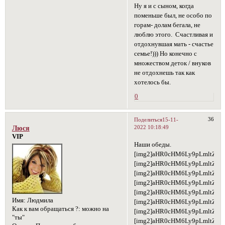
Ну я и с сыном, когда
поменьше был, не особо по
горам- долам бегала, не
люблю этого. Счастливая и
отдохнувшая мать - счастье
семье!))) Но конечно с
множеством деток / внуков
не отдохнешь так как
хотелось бы.
0
36
Поделиться
15-11-
2022 10:18:49
Люся
VIP
Наши обеды.
[img2]aHR0cHM6Ly9pLmltZ3V
[img2]aHR0cHM6Ly9pLmltZ3V
[img2]aHR0cHM6Ly9pLmltZ3V
[img2]aHR0cHM6Ly9pLmltZ3
[img2]aHR0cHM6Ly9pLmltZ3V
Имя:
Людмила
[img2]aHR0cHM6Ly9pLmltZ3
Как к вам обращаться ?:
можно на
[img2]aHR0cHM6Ly9pLmltZ3V
"ты"
[img2]aHR0cHM6Ly9pLmltZ3V