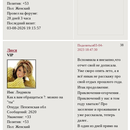
Позитив:
+53
Пол:
Женский
Провел на форуме:
28 дней 3 часа
Последний визит:
03-08-2026 19:15:57
38
Поделиться
03-04-
2023 18:47:30
Люся
VIP
Вспомнила я внезапно,что
отчет свой не дописала.
Уже скоро опять лето, а я
всё никак не расскажу про
свой отдых прошлого года.
Итак продолжение.
Имя:
Людмила
Приключения-огорчения .
Как к вам обращаться ?:
можно на
Приключений у нас в том
"ты"
году хватало! Про
Откуда:
Пензенская обл
заселение и проживание я
Сообщений:
2620
уже рассказала, теперь
Уважение:
+33
далее..
Позитив:
+53
В один из дней прямо на
Пол:
Женский