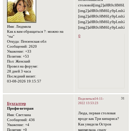
столовой[img2]aHR0cHM6Ly9
[img2]aHR0cHM6Ly9pLmltZ3V
[img2]aHR0cHM6Ly9pLmltZ3
[img2]aHR0cHM6Ly9pLmltZ3
Имя:
Людмила
[img2]aHR0cHM6Ly9pLmltZ3
Как к вам обращаться ?:
можно на
0
"ты"
Откуда:
Пензенская обл
Сообщений:
2620
Уважение:
+33
Позитив:
+53
Пол:
Женский
Провел на форуме:
28 дней 3 часа
Последний визит:
03-08-2026 19:15:57
31
Поделиться
14-11-
2022 13:53:23
Бухгалтер
Профи-ветеран
Люда, первая столовая
Имя:
Светлана
вроде как Три кипариса?
Сообщений:
436
Как увидела Остров
Уважение:
+4
мармелада, сразу
Позитив:
+0