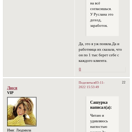
на всё
согласишься.
У Руслана это
доход,
заработок.
Да, это я уж поняла.Да и
работница их сказала, что
он по 1 тыс берет себе с
каждого клиента.
0
22
Поделиться
03-11-
2022 15:53:49
Люся
VIP
Сашурка
написал(а):
Читаю и
удивляюсь
наглостью
Имя:
Людмила