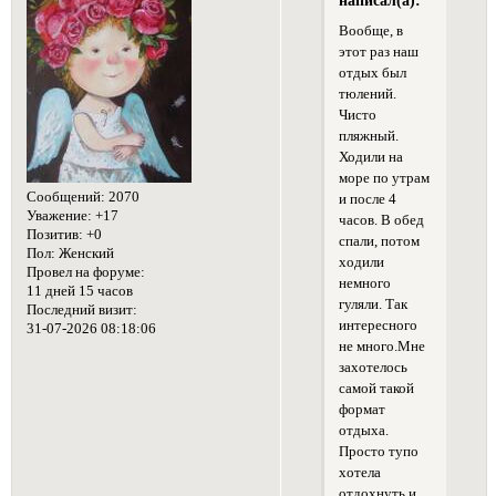
написал(а):
Вообще, в
этот раз наш
отдых был
тюлений.
Чисто
пляжный.
Ходили на
море по утрам
Сообщений:
2070
и после 4
Уважение:
+17
часов. В обед
Позитив:
+0
спали, потом
Пол:
Женский
ходили
Провел на форуме:
немного
11 дней 15 часов
гуляли. Так
Последний визит:
интересного
31-07-2026 08:18:06
не много.Мне
захотелось
самой такой
формат
отдыха.
Просто тупо
хотела
отдохнуть.и