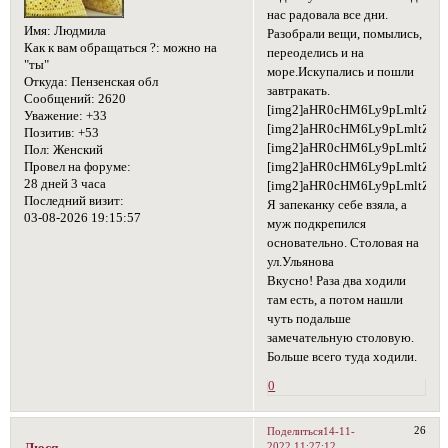
нас радовала все дни.
Имя:
Людмила
Разобрали вещи, помылись,
Как к вам обращаться ?:
можно на
переоделись и на
"ты"
море.Искупались и пошли
Откуда:
Пензенская обл
завтракать.
Сообщений:
2620
[img2]aHR0cHM6Ly9pLmltZ3
Уважение:
+33
[img2]aHR0cHM6Ly9pLmltZ3V
Позитив:
+53
[img2]aHR0cHM6Ly9pLmltZ3
Пол:
Женский
[img2]aHR0cHM6Ly9pLmltZ3
Провел на форуме:
28 дней 3 часа
[img2]aHR0cHM6Ly9pLmltZ3V
Последний визит:
Я запеканку себе взяла, а
03-08-2026 19:15:57
муж подкрепился
основательно. Столовая на
ул.Ульянова
Вкусно! Раза два ходили
там есть, а потом нашли
чуть подальше
замечательную столовую.
Больше всего туда ходили.
0
26
Поделиться
14-11-
2022 11:27:12