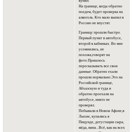
купил.
На границе, когда обратно
поедем, будет проверка на
алкоголь. Кто мало выпил в
Россию не впустят.
Границу прошли быстро.
Первый пункт в автобусе,
второй в кабинках. Во мне
усомнились, не
похожа,говорят на
фото.Пришлось
пересказывать все свои
данные. Обратно ехали
прошли нормально.Это на
Российской границе,
Абхазскую и туда и
обратно проехали на
автобусе, никто не
проверял.
Побывали в Новом Афоне,в
Лыхне, купались в
Пицунде, дегустации сыра,
мёда, вина...Всё, как на всех