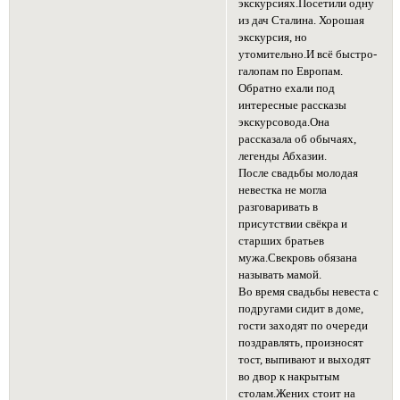
экскурсиях.Посетили одну
из дач Сталина. Хорошая
экскурсия, но
утомительно.И всё быстро-
галопам по Европам.
Обратно ехали под
интересные рассказы
экскурсовода.Она
рассказала об обычаях,
легенды Абхазии.
После свадьбы молодая
невестка не могла
разговаривать в
присутствии свёкра и
старших братьев
мужа.Свекровь обязана
называть мамой.
Во время свадьбы невеста с
подругами сидит в доме,
гости заходят по очереди
поздравлять, произносят
тост, выпивают и выходят
во двор к накрытым
столам.Жених стоит на