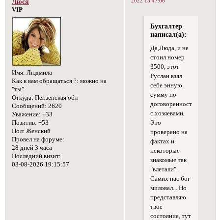
2022 15:47:06
Люся
VIP
Бухгалтер
написал(а):
Да,Люда, и не
стоил номер
3500, этот
Имя:
Людмила
Руслан взял
Как к вам обращаться ?:
можно на
себе энную
"ты"
сумму по
Откуда:
Пензенская обл
договоренности
Сообщений:
2620
с хозяевами.
Уважение:
+33
Позитив:
+53
Это
Пол:
Женский
проверено на
Провел на форуме:
фактах и
28 дней 3 часа
некоторые
Последний визит:
знакомые так
03-08-2026 19:15:57
"влетали".
Самих нас бог
миловал... Но
представляю
твоё
состояние, тут