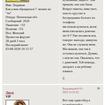
пришли, она уже была.
Имя:
Людмила
Вокруг пакеты, пиво пьет,
Как к вам обращаться ?:
можно на
"ты"
чем-то хрустит и
Откуда:
Пензенская обл
беспрерывно болтает по
Сообщений:
2620
телефону.
Уважение:
+33
мы пошли купаться, возле
Позитив:
+53
меня плескалась девочка
Пол:
Женский
лет 6-7.Уже посинела вся,
Провел на форуме:
говорю- выходи, замерзла
28 дней 3 часа
же. Она не слушала меня.
Последний визит:
Мы вышли, она так и
03-08-2026 19:15:57
осталась купаться. Думаю,
с кем же она. Оказалась, что
с дамочкой. Той некогда,
загорает, а на ребенка
плевать
0
30
Поделиться
14-11-
2022 11:51:52
Люся
VIP
Вот еще один обед в
полюбившейся