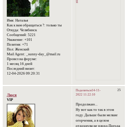
0
Имя:
Наталья
Как к вам обращаться ?:
только ты
Откуда:
Челябинск
Сообщений:
5221
Уважение:
+101
Позитив:
+71
Пол:
Женский
Mail Agent:
_sunny-day_@mail.ru
Провел на форуме:
1 месяц 16 дней
Последний визит:
12-04-2026 09:20:31
25
Поделиться
14-11-
2022 11:22:10
Люся
VIP
Продолжаю...
Ну вот как то так в этом
году. Дальше были мелкие
огорчения, а в целом
отдохнули не плохо.Погода