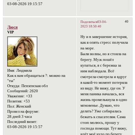
03-08-2026 19:15:57
40
Поделиться
03-04-
2023 18:50:40
Люся
VIP
Ну и в завершение история,
как я опять стресс получила
на море.
Были волны, но я стояла на
берегу. Муж пошёл
купаться, я с бережка за
Имя:
Людмила
ним наблюдала. Всё
Как к вам обращаться ?:
можно на
смотрела-смотрела и вдруг
"ты"
в какой-то момент потеряла
Откуда:
Пензенская обл
из виду. Не вижу, где он. У
Сообщений:
2620
меня паника началась, вся
Уважение:
+33
жизнь промелькнула в одно
Позитив:
+53
мгновенье. Думаю, что
Пол:
Женский
делать? Уже собиралась
Провел на форуме:
28 дней 3 часа
бежать к спасателям. Сама
Последний визит:
стою молюсь, прошу у
03-08-2026 19:15:57
господа помощи. Тут вижу,
идёт моё чудо по берегу