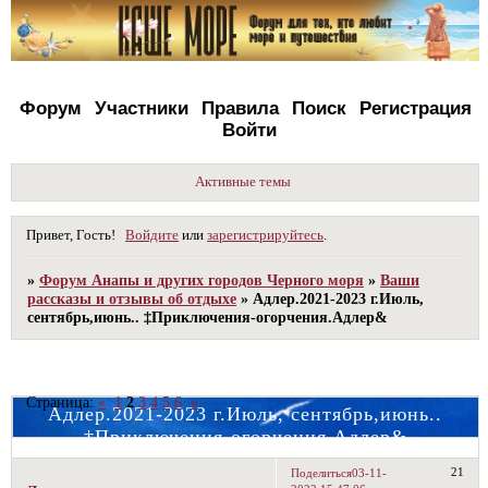
Форум
Участники
Правила
Поиск
Регистрация
Войти
Активные темы
Привет, Гость!
Войдите
или
зарегистрируйтесь
.
»
Форум Анапы и других городов Черного моря
»
Ваши
рассказы и отзывы об отдыхе
»
Адлер.2021-2023 г.Июль,
сентябрь,июнь.. ‡Приключения-огорчения.Адлер&
Страница:
«
1
2
3
4
5
6
»
Адлер.2021-2023 г.Июль, сентябрь,июнь..
‡Приключения-огорчения.Адлер&
21
Поделиться
03-11-