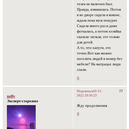
телек не включен был.
Правда, извинилась. Потом
я во дворе сидела в коконе,
ждала пока муж покурит.
Сидела много раз и даже
фоткалась, а потом хозяйка
сказала- нельзя, это только
для детей.
А то, что хапуги, это
точно.Вот как можно
поселить людей в номер без
мебели? На матрацах люди
спали.
0
23
Поделиться
10-11-
2022 20:50:23
nelly
Эксперт-старожил
Жду продолжения .
0