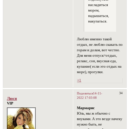
насладиться
морем,
надышаться,
накупаться.
Люблю именно такой
отдых, не люблю скакать по
горам и долам, вот честно.
Для меня отпуск=отдых,
релакс, сон, вкусная еда,
купание( если это отдых на
море), прогулки.
+1
34
Поделиться
14-11-
2022 17:03:08
Люся
VIP
Мармарис
Юль, мы ж обычно с
внуками. А это везде начеку
нужно быть, не