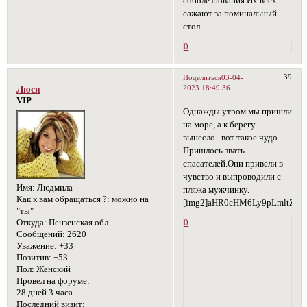
соболезнования.Их всех
сажают за поминальный
стол.
0
39
Поделиться
03-04-
2023 18:49:36
Люся
VIP
Однажды утром мы пришли
на море, а к берегу
вынесло...вот такое чудо.
Пришлось звать
спасателей.Они привели в
чувство и выпроводили с
Имя:
Людмила
пляжа мужчинку.
Как к вам обращаться ?:
можно на
[img2]aHR0cHM6Ly9pLmltZ3
"ты"
0
Откуда:
Пензенская обл
Сообщений:
2620
Уважение:
+33
Позитив:
+53
Пол:
Женский
Провел на форуме:
28 дней 3 часа
Последний визит: