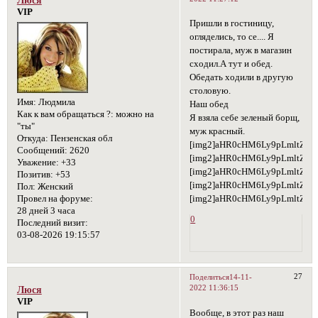
Люся
VIP
Пришли в гостиницу,
огляделись, то се.... Я
постирала, муж в магазин
сходил.А тут и обед.
Обедать ходили в другую
столовую.
Имя:
Людмила
Наш обед
Как к вам обращаться ?:
можно на
Я взяла себе зеленый борщ,
"ты"
муж красный.
Откуда:
Пензенская обл
[img2]aHR0cHM6Ly9pLmltZ3
Сообщений:
2620
[img2]aHR0cHM6Ly9pLmltZ3
Уважение:
+33
[img2]aHR0cHM6Ly9pLmltZ3V
Позитив:
+53
[img2]aHR0cHM6Ly9pLmltZ3
Пол:
Женский
[img2]aHR0cHM6Ly9pLmltZ3V
Провел на форуме:
28 дней 3 часа
0
Последний визит:
03-08-2026 19:15:57
27
Поделиться
14-11-
2022 11:36:15
Люся
VIP
Вообще, в этот раз наш