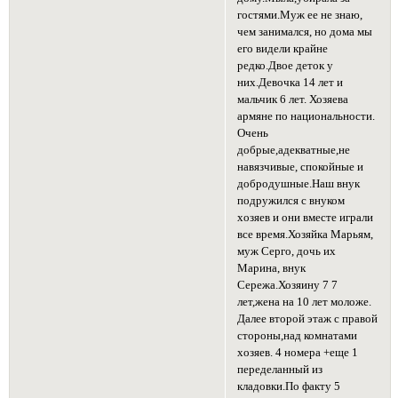
гостями.Муж ее не знаю,
чем занимался, но дома мы
его видели крайне
редко.Двое деток у
них.Девочка 14 лет и
мальчик 6 лет. Хозяева
армяне по национальности.
Очень
добрые,адекватные,не
навязчивые, спокойные и
добродушные.Наш внук
подружился с внуком
хозяев и они вместе играли
все время.Хозяйка Марьям,
муж Серго, дочь их
Марина, внук
Сережа.Хозяину 7 7
лет,жена на 10 лет моложе.
Далее второй этаж с правой
стороны,над комнатами
хозяев. 4 номера +еще 1
переделанный из
кладовки.По факту 5