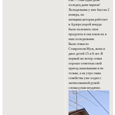
ели!!!!!Она один день
холодец даже варила!
Холодильник у них был на 2
номера, но
женщине,которая работает
в Адлере,порой некуда
было положить свои
продукты и она клала их в
наш холодильник.
Была семья из
Ставрополя.Муж, жена и
двое детей-15 и 8 лет. В
первый же вечер семья
хорошо отметила свой
приезд шашлыками и не
только, а на утро глава
семейства уже ходил с
загипсованной рукой-
сломал,упав неудачно.