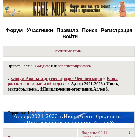
Форум
Участники
Правила
Поиск
Регистрация
Войти
Активные темы
Привет, Гость!
Войдите
или
зарегистрируйтесь
.
»
Форум Анапы и других городов Черного моря
»
Ваши
рассказы и отзывы об отдыхе
»
Адлер.2021-2023 г.Июль,
сентябрь,июнь.. ‡Приключения-огорчения.Адлер&
Страница:
1
2
3
…
6
»
Адлер.2021-2023 г.Июль, сентябрь,июнь..
‡Приключения-огорчения.Адлер&
1
Поделиться
02-11-