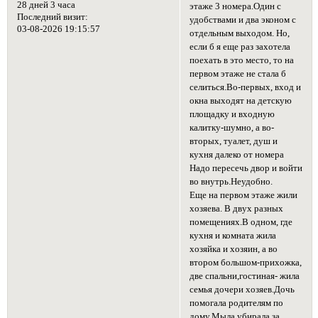
28 дней 3 часа
этаже 3 номера.Один с
Последний визит:
удобствами и два эконом с
03-08-2026 19:15:57
отдельным выходом. Но,
если б я еще раз захотела
поехать в это место, то на
первом этаже не стала б
селиться.Во-первых, вход и
окна выходят на детскую
площадку и входную
калитку-шумно, а во-
вторых, туалет, душ и
кухня далеко от номера
Надо пересечь двор и войти
во внутрь.Неудобно.
Еще на первом этаже жили
хозяева. В двух разных
помещениях.В одном, где
кухня и комната жила
хозяйка и хозяин, а во
втором большом-прихожка,
две спальни,гостиная- жила
семья дочери хозяев.Дочь
помогала родителям по
дому.Мыла,убирала за