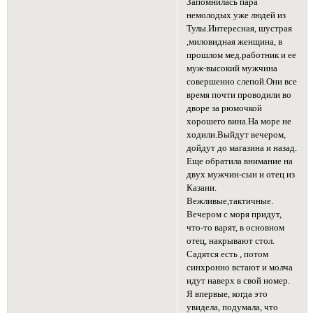
Запомнилась пара
немолодых уже людей из
Тулы.Интересная, шустрая
,миловидная женщина, в
прошлом мед.работник и ее
муж-высокий мужчина
совершенно слепой.Они все
время почти проводили во
дворе за рюмочкой
хорошего вина.На море не
ходили.Выйдут вечером,
дойдут до магазина и назад.
Еще обратила внимание на
двух мужчин-сын и отец из
Казани.
Вежливые,тактичные.
Вечером с моря придут,
что-то варят, в основном
отец, накрывают стол.
Садятся есть , потом
синхронно встают и молча
идут наверх в свой номер.
Я впервые, когда это
увидела, подумала, что