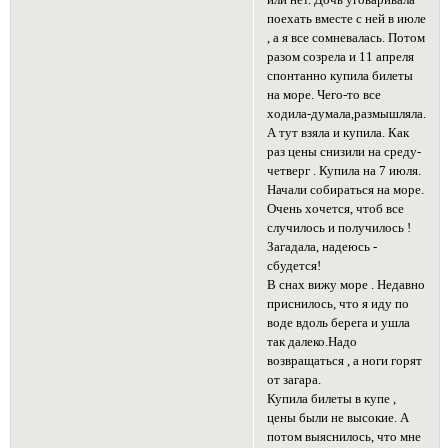
или нет. Дочь уговаривала
поехать вместе с ней в июле
, а я все сомневалась. Потом
разом созрела и 11 апреля
спонтанно купила билеты
на море. Чего-то все
ходила-думала,размышляла.
А тут взяла и купила. Как
раз цены снизили на среду-
четверг . Купила на 7 июля.
Начали собираться на море.
Очень хочется, чтоб все
случилось и получилось !
Загадала, надеюсь -
сбудется!
В снах вижу море . Недавно
приснилось, что я иду по
воде вдоль берега и ушла
так далеко.Надо
возвращаться , а ноги горят
от загара.
Купила билеты в купе ,
цены были не высокие. А
потом выяснилось, что мне