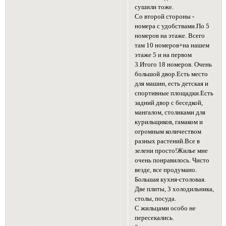
сушили тоже.
Со второй стороны -
номера с удобствами.По 5
номеров на этаже. Всего
там 10 номеров+на нашем
этаже 5 и на первом
3.Итого 18 номеров. Очень
большой двор.Есть место
для машин, есть детская и
спортивные площадки.Есть
задний двор с беседкой,
мангалом, столиками для
курильщиков, гамаком и
огромным количеством
разных растений.Все в
зелени просто!Жилье мне
очень понравилось. Чисто
везде, все продумано.
Большая кухня-столовая.
Две плиты, 3 холодильника,
столы, посуда.
С жильцами особо не
пересекались.