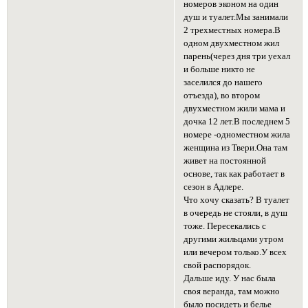
номеров эконом на один
душ и туалет.Мы занимали
2 трехместных номера.В
одном двухместном жил
парень(через дня три уехал
и больше никто не
заселился до нашего
отъезда), во втором
двухместном жили мама и
дочка 12 лет.В последнем 5
номере -одноместном жила
женщина из Твери.Она там
живет на постоянной
основе, так как работает в
сезон в Адлере.
Что хочу сказать? В туалет
в очередь не стояли, в душ
тоже. Пересекались с
другими жильцами утром
или вечером только.У всех
свой распорядок.
Дальше иду. У нас была
своя веранда, там можно
было посидеть и белье