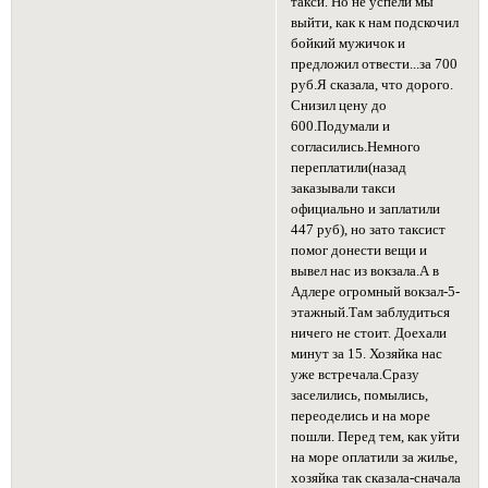
такси. Но не успели мы
выйти, как к нам подскочил
бойкий мужичок и
предложил отвести...за 700
руб.Я сказала, что дорого.
Снизил цену до
600.Подумали и
согласились.Немного
переплатили(назад
заказывали такси
официально и заплатили
447 руб), но зато таксист
помог донести вещи и
вывел нас из вокзала.А в
Адлере огромный вокзал-5-
этажный.Там заблудиться
ничего не стоит. Доехали
минут за 15. Хозяйка нас
уже встречала.Сразу
заселились, помылись,
переоделись и на море
пошли. Перед тем, как уйти
на море оплатили за жилье,
хозяйка так сказала-сначала