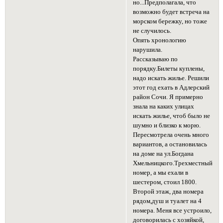
но...Предполагала, что
возможно будет встреча на
морском бережку, но тоже
не случилось.
Опять хронологию
нарушила.
Рассказываю по
порядку.Билеты куплены,
надо искать жилье. Решили
этот год ехать в Адлерский
район Сочи. Я примерно
знала на каких улицах
искать жилье, чтоб было не
шумно и близко к морю.
Пересмотрела очень много
вариантов, а остановилась
на доме на ул.Богдана
Хмельницкого.Трехместный
номер, а мы ехали в
шестером, стоил 1800.
Второй этаж, два номера
рядом,душ и туалет на 4
номера. Меня все устроило,
договорилась с хозяйкой,