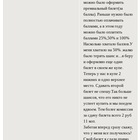
можно было оформить
премиальный билет(за
баллы). Раньше нужно было
полностью оплачивать
баллами, а в этом году
можно было оплатить
баллами 25%,50% и 100%
Насколько хватало баллов.У
меня хватило на 50%. жалко
было терять шанс и....я беру
и оформляю еще один
билет в своем же купе.
Теперь у нас в купе 2
нижних и одно верхнее
место. Сдавать второй
билет не спешу.Так больше
шансов, что его никто не
успеет купить и мы поедем
вдвоем. Тем более комиссия
за сдачу билета всего 2 руб
11 коп.
Забегая вперед сразу скажу,
что у меня все получилось!
Свой билет я сдала прямо