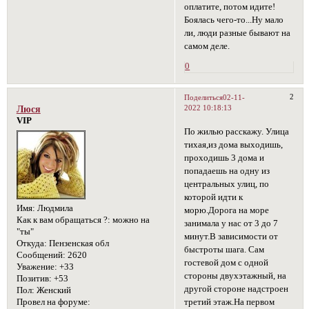
оплатите, потом идите!
Боялась чего-то...Ну мало
ли, люди разные бывают на
самом деле.
0
2
Поделиться
02-11-
2022 10:18:13
Люся
VIP
По жилью расскажу. Улица
тихая,из дома выходишь,
проходишь 3 дома и
попадаешь на одну из
центральных улиц, по
которой идти к
Имя:
Людмила
морю.Дорога на море
Как к вам обращаться ?:
можно на
занимала у нас от 3 до 7
"ты"
минут.В зависимости от
Откуда:
Пензенская обл
быстроты шага. Сам
Сообщений:
2620
гостевой дом с одной
Уважение:
+33
стороны двухэтажный, на
Позитив:
+53
другой стороне надстроен
Пол:
Женский
третий этаж.На первом
Провел на форуме: