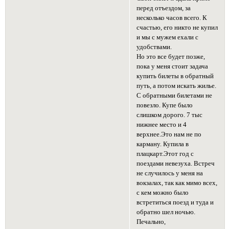
перед отъездом, за
несколько часов всего. К
счастью, его никто не купил
и мы с мужем ехали с
удобствами.
Но это все будет позже,
пока у меня стоит задача
купить билеты в обратный
путь, а потом искать жилье.
С обратными билетами не
повезло. Купе было
слишком дорого. 7 тыс
нижнее место и 4
верхнее.Это нам не по
карману. Купила в
плацкарт.Этот год с
поездами невезуха. Встреч
не случилось у меня на
вокзалах, так как мимо всех,
с кем можно было
встретиться поезд и туда и
обратно шел ночью.
Печально,