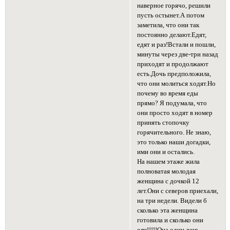
наверное горячо, решили
пусть остынет.А потом
заметила, что они так
постоянно делают.Едят,
едят и раз!Встали и пошли,
минуты через две-три назад
приходят и продолжают
есть.Дочь предположила,
что они молиться ходят.Но
почему во время еды
прямо? Я подумала, что
они просто ходят в номер
принять стопочку
горячительного. Не знаю,
это только наши догадки,
ими они и остались.
На нашем этаже жила
полноватая молодая
женщина с дочкой 12
лет.Они с северов приехали,
на три недели. Видели б
сколько эта женщина
готовила и сколько они