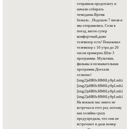
отправила предоплату и
начали собирать
чемоданы.Время
бежало....Подошло 7 июля и
мы отправились. Сели в
поезд, вагон супер
комфортный,даже
телевизор есть! Показывал
телевизор с 10 утра до 20
часов примерно.Шло 3
программы. Мультики,
фильмы и познавательная
программа.Доехали
отлично!
[img2]aHR0cHM6Ly9pLmltZ3V
[img2]aHR0cHM6Ly9pLmltZ3
[img2]aHR0cHM6Ly9pLmltZ3
[img2]aHR0cHM6Ly9pLmltZ3V
На вокзале нас никто не
встречал в этот раз, потому
как хозяйка сразу
предупредила, что они не
встречают и дала номер