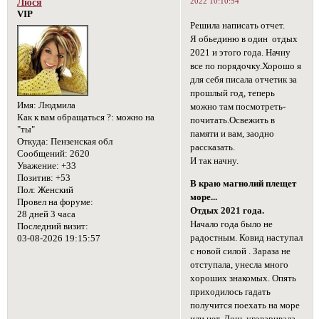
2022 10:10:54
Люся
VIP
Решила написать отчет.
Я обьединю в один отдых
2021 и этого года. Начну
все по порядочку.Хорошо я
для себя писала отчетик за
прошлый год, теперь
Имя:
Людмила
можно там посмотреть-
Как к вам обращаться ?:
можно на
почитать.Освежить в
"ты"
памяти и вам, заодно
Откуда:
Пензенская обл
рассказать.
Сообщений:
2620
И так начну.
Уважение:
+33
Позитив:
+53
В краю магнолий плещет
Пол:
Женский
море...
Провел на форуме:
Отдых 2021 года.
28 дней 3 часа
Начало года было не
Последний визит:
радостным. Ковид наступал
03-08-2026 19:15:57
с новой силой . Зараза не
отступала, унесла много
хороших знакомых. Опять
приходилось гадать
получится поехать на море