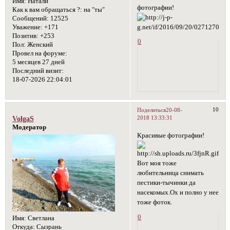
Имя:
Натали
фотографии!
Как к вам обращаться ?:
на "ты"
Сообщений:
12525
Уважение:
+171
Позитив:
+253
0
Пол:
Женский
Провел на форуме:
5 месяцев 27 дней
Последний визит:
18-07-2026 22:04:01
10
Поделиться
20-08-
2018 13:33:31
VolgaS
Модератор
Красивые фотографии!
Вот моя тоже
любительница снимать
пестики-тычинки да
насекомых.Ох и полно у нее
тоже фоток.
0
Имя:
Светлана
Откуда:
Сызрань