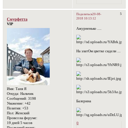
5
Поделиться
20-08-
2018 10:13:12
Смурфетта
VIP
Ажурненько .....
На златОм цветке сидели ....
Имя:
Таня Я
Откуда:
Нальчик
Сообщений:
3198
Балерина
Уважение:
+42
Позитив:
+53
Пол:
Женский
Провел на форуме:
19 дней 5 часов
0
Последний визит: