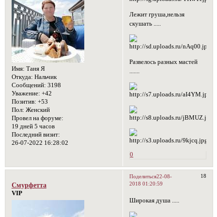
Лежит груша,нельзя
скушать .....
Развелось разных мастей
Имя:
Таня Я
.......
Откуда:
Нальчик
Сообщений:
3198
Уважение:
+42
Позитив:
+53
Пол:
Женский
Провел на форуме:
19 дней 5 часов
Последний визит:
26-07-2022 16:28:02
0
18
Поделиться
22-08-
2018 01:20:59
Смурфетта
VIP
Широкая душа .....