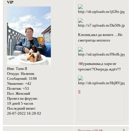
VIP
Клопик,мал да вонюч ....Но
смотритца неплохо
-Муравьишка,а харя не
Имя:
Таня Я
треснит?!Очередь ждёт!!!
Откуда:
Нальчик
Сообщений:
3198
Уважение:
+42
Позитив:
+53
0
Пол:
Женский
Провел на форуме:
19 дней 5 часов
Последний визит:
26-07-2022 16:28:02
3
Поделиться
20-08-