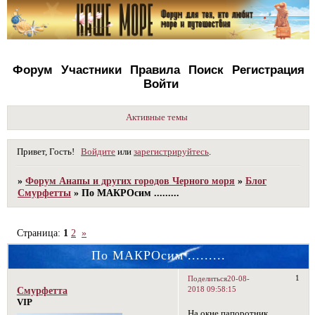
Форум
Участники
Правила
Поиск
Регистрация
Войти
Активные темы
Привет, Гость!
Войдите
или
зарегистрируйтесь
.
»
Форум Анапы и других городов Черного моря
»
Блог
Смурфетты
»
По МАКРОсим .........
Страница:
1
2
»
По МАКРОсим .........
1
Поделиться
20-08-
2018 09:58:15
Смурфетта
VIP
На окне,папоротник