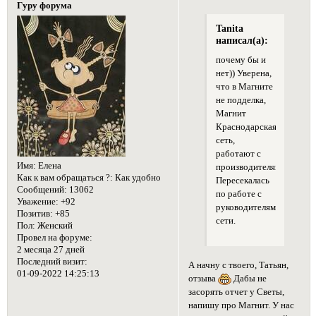
Гуру форума
Tanita
написал(а):
почему бы и
нет)) Уверена,
что в Магните
не подделка,
Магнит
Краснодарская
сеть,
работают с
Имя:
Елена
производителями.
Как к вам обращаться ?:
Как удобно
Пересекалась
Сообщений:
13062
по работе с
Уважение:
+92
руководителями
Позитив:
+85
сети.
Пол:
Женский
Провел на форуме:
2 месяца 27 дней
Последний визит:
А начну с твоего, Татьян,
01-09-2022 14:25:13
отзыва
Дабы не
засорять отчет у Светы,
напишу про Магнит. У нас