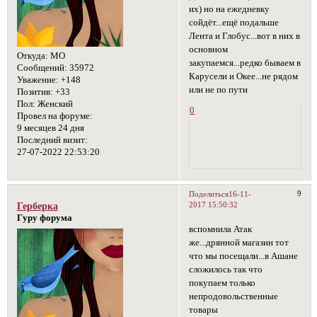
их) но на ежедневку
сойдёт...ещё подальше
Лента и Глобус...вот в них в
основном
Откуда:
МО
закупаемся...редко бываем в
Сообщений:
35972
Карусели и Окее...не рядом
Уважение:
+148
или не по пути
Позитив:
+33
Пол:
Женский
0
Провел на форуме:
9 месяцев 24 дня
Последний визит:
27-07-2022 22:53:20
9
Поделиться
16-11-
2017 15:50:32
Герберка
Гуру форума
вспомнила Атак
же...дрянной магазин тот
что мы посещали...в Ашане
сложилось так что
покупаем только
непродовольственные
товары