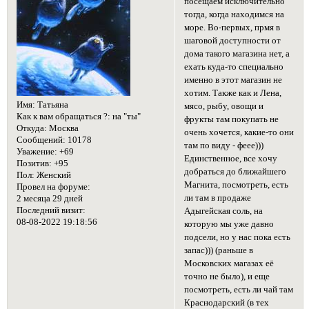
посещаем исключительно
тогда, когда находимся на
море. Во-первых, прмя в
шаговой доступности от
дома такого магазина нет, а
ехать куда-то специально
именно в этот магазин не
хотим. Также как и Лена,
Имя:
Татьяна
мясо, рыбу, овощи и
Как к вам обращаться ?:
на "ты"
фрукты там покупать не
Откуда:
Москва
очень хочется, какие-то они
Сообщений:
10178
там по виду - феее)))
Уважение:
+69
Единственное, все хочу
Позитив:
+95
добраться до ближайшего
Пол:
Женский
Магнита, посмотреть, есть
Провел на форуме:
ли там в продаже
2 месяца 29 дней
Последний визит:
Адыгейская соль, на
08-08-2022 19:18:56
которую мы уже давно
подсели, но у нас пока есть
запас))) (раньше в
Московских магазах её
точно не было), и еще
посмотреть, есть ли чай там
Краснодарский (в тех