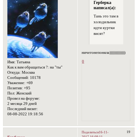
Герберка
написал(а):
Тань это там в
холодильник
идти куртки
висят?
ничегонепоняла)))))))))))))
0
Имя:
Татьяна
Как к вам обращаться ?:
на "ты"
Откуда:
Москва
Сообщений:
10178
Уважение:
+69
Позитив:
+95
Пол:
Женский
Провел на форуме:
2 месяца 29 дней
Последний визит:
08-08-2022 19:18:56
19
Поделиться
16-11-
2017 16:08:11