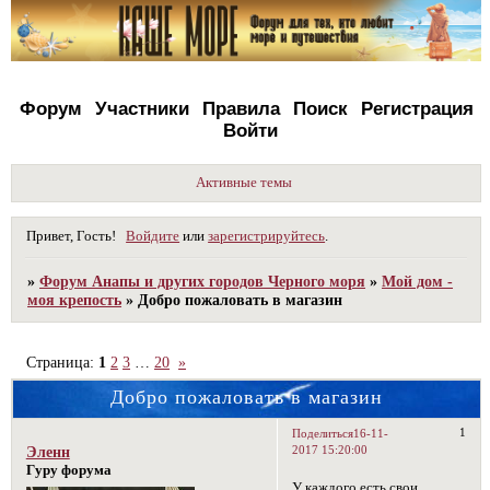
Форум
Участники
Правила
Поиск
Регистрация
Войти
Активные темы
Привет, Гость!
Войдите
или
зарегистрируйтесь
.
»
Форум Анапы и других городов Черного моря
»
Мой дом -
моя крепость
»
Добро пожаловать в магазин
Страница:
1
2
3
…
20
»
Добро пожаловать в магазин
1
Поделиться
16-11-
2017 15:20:00
Эленн
Гуру форума
У каждого есть свои