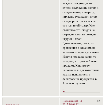
каждую покупку дают
купон, подходишь потом к
специальному аппарату,
пихаешь туда купон и там
скидка разыгрывается на
тот или иной товар. Уже
стопочка есть скидок на
сыры, на алко, на соки, на
игрухи и проч.
Единственное, цены, по
сравнению с Ашаном, на
какие-то товары чуть выше.
И нет в продаже каких-то
товаров, которые в Ашане
продают. К примеру,
наполнитель для кота такой,
как мы используем, в
Зельгросе не продается, в
Ашане покупаем.
0
15
Поделиться
16-11-
2017 16:04:12
Герберка