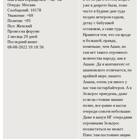
Откуда:
Москва
уже в декрете была, тоже
Сообщений:
10178
часто в будние дни туда
Уважение:
+69
поздно вечером ездили,
Позитив:
+95
детку с бабушкой
Пол:
Женский
оставляли, а сами туда.
Провел на форуме:
Нравится тем, что он вроде
2 месяца 29 дней
и большой, правда,
Последний визит:
поменьше, чем Ашан, но
08-08-2022 19:18:56
там нет такого огромного
количества народу, как в
Ашане. Да и контингент от
ашановского отличается, по
крайней мере, нашего
Ашана, очень уж много у
нас там гастарбайтеров. А в
Зельгрос приедешь, даже
если на стоянке машин
полно, все-равно в кассы
очереди совсем небольшие.
Даже в канун НГ очередями
огромными Зельгрос
похвастаться не может.
Плюс там постоянно акции