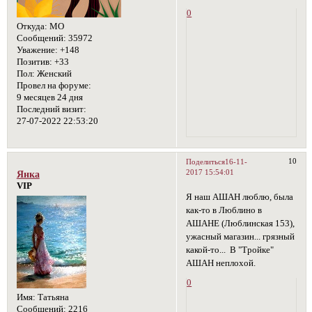
0
Откуда:
МО
Сообщений:
35972
Уважение:
+148
Позитив:
+33
Пол:
Женский
Провел на форуме:
9 месяцев 24 дня
Последний визит:
27-07-2022 22:53:20
10
Поделиться
16-11-
2017 15:54:01
Янка
VIP
Я наш АШАН люблю, была
как-то в Люблино в
АШАНЕ (Люблинская 153),
ужасный магазин... грязный
какой-то... В "Тройке"
АШАН неплохой.
0
Имя:
Татьяна
Сообщений:
2216