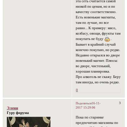
эта сеть считается самой
низкой по ценам, но и по
качеству соответственно.
Есть новенькие магниты,
там по лучше, но все
равно... К примеру: мясо,
колбасу, овощи, фрукты там
покупать не буду
.
Бывает в крайний случай
конечно покупаю, но редко.
Недавно открылся во дворе
новенький магнит. Плюсы:
во дворе, чистенький,
хорошая планировка.
Про алкоголь не скажу. Беру
там иногда, но очень редко.
0
3
Поделиться
16-11-
2017 15:29:06
Эленн
Гуру форума
Пока по старинке
предпочитаю магазины по