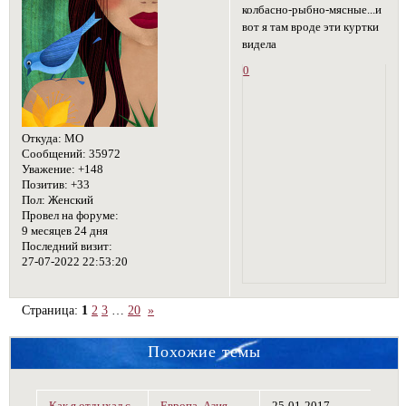
колбасно-рыбно-мясные...и
вот я там вроде эти куртки
видела
0
Откуда:
МО
Сообщений:
35972
Уважение:
+148
Позитив:
+33
Пол:
Женский
Провел на форуме:
9 месяцев 24 дня
Последний визит:
27-07-2022 22:53:20
Страница:
1
2
3
…
20
»
Похожие темы
Как я отдыхал с
Европа, Азия,
25-01-2017