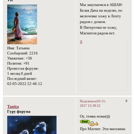
VIP
Мы закупаемся в АШАН-
Белая Дача на неделю, по
мелочевке хожу в Ленту
рядом с домом.
В Пятерочки не хожу,
Магнитов рядом нет.
0
Имя:
Татьяна
Сообщений:
2216
Уважение:
+36
Позитив:
+91
Провел на форуме:
1 месяц 0 дней
Последний визит:
02-05-2022 22:46:12
6
Поделиться
16-11-
2017 15:38:52
Tanita
Гуру форума
Оу, темка новая)))
Про Магнит. Эти магазины