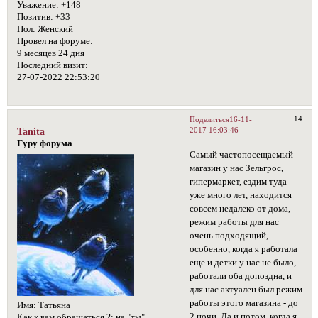
Уважение:
+148
Позитив:
+33
Пол:
Женский
Провел на форуме:
9 месяцев 24 дня
Последний визит:
27-07-2022 22:53:20
14
Поделиться
16-11-
2017 16:03:46
Tanita
Гуру форума
Самый частопосещаемый
магазин у нас Зельгрос,
гипермаркет, ездим туда
уже много лет, находится
совсем недалеко от дома,
режим работы для нас
очень подходящий,
особенно, когда я работала
еще и детки у нас не было,
работали оба допоздна, и
для нас актуален был режим
работы этого магазина - до
Имя:
Татьяна
2 ночи. Да и потом, когда я
Как к вам обращаться ?:
на "ты"