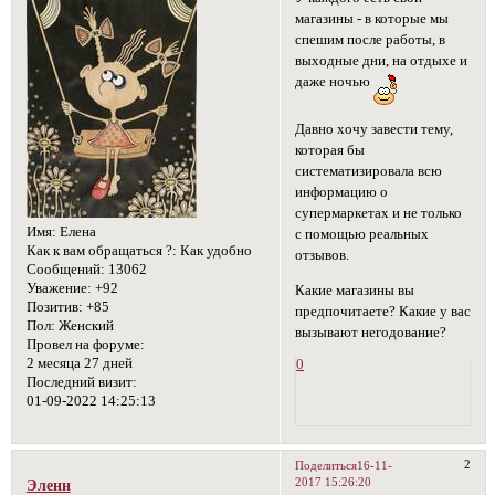
магазины - в которые мы
спешим после работы, в
выходные дни, на отдыхе и
даже ночью
Давно хочу завести тему,
которая бы
систематизировала всю
информацию о
супермаркетах и не только
Имя:
Елена
с помощью реальных
Как к вам обращаться ?:
Как удобно
отзывов.
Сообщений:
13062
Уважение:
+92
Какие магазины вы
Позитив:
+85
предпочитаете? Какие у вас
Пол:
Женский
вызывают негодование?
Провел на форуме:
2 месяца 27 дней
0
Последний визит:
01-09-2022 14:25:13
2
Поделиться
16-11-
2017 15:26:20
Эленн