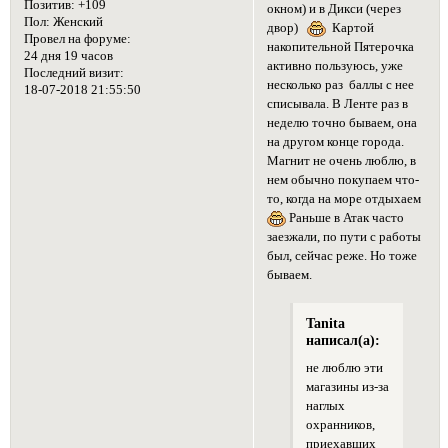
Позитив:
+109
окном) и в Дикси (через
Пол:
Женский
двор)
Картой
Провел на форуме:
накопительной Пятерочка
24 дня 19 часов
активно пользуюсь, уже
Последний визит:
несколько раз баллы с нее
18-07-2018 21:55:50
списывала. В Ленте раз в
неделю точно бываем, она
на другом конце города.
Магнит не очень люблю, в
нем обычно покупаем что-
то, когда на море отдыхаем
Раньше в Атак часто
заезжали, по пути с работы
был, сейчас реже. Но тоже
бываем.
Tanita
написал(а):
не люблю эти
магазины из-за
наглых
охранников,
приехавших