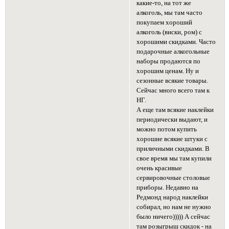
какие-то, на тот же
алкоголь, мы там часто
покупаем хороший
алкоголь (виски, ром) с
хорошими скидками. Часто
подарочные алкогольные
наборы продаются по
хорошим ценам. Ну и
сезонные всякие товары.
Сейчас много всего там к
НГ.
А еще там всякие наклейки
периодически выдают, и
можно потом купить
хорошие всякие штуки с
приличными скидками. В
свое время мы там купили
очень красивые
сервировочные столовые
приборы. Недавно на
Редмонд народ наклейки
собирал, но нам не нужно
было ничего))))) А сейчас
там розыгрыш скидок - на