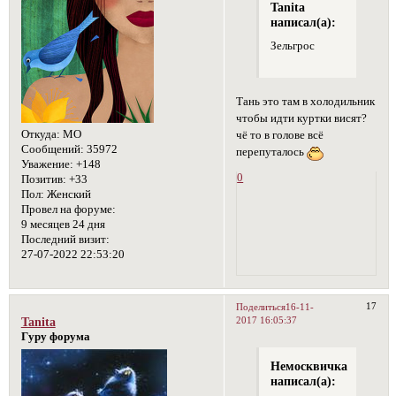
Tanita
написал(а):
Зельгрос
Тань это там в холодильник
чтобы идти куртки висят?
Откуда:
МО
чё то в голове всё
Сообщений:
35972
перепуталось
Уважение:
+148
0
Позитив:
+33
Пол:
Женский
Провел на форуме:
9 месяцев 24 дня
Последний визит:
27-07-2022 22:53:20
17
Поделиться
16-11-
2017 16:05:37
Tanita
Гуру форума
Немосквичка
написал(а):