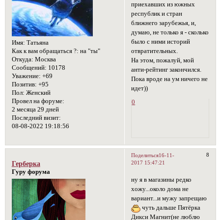
приехавших из южных
республик и стран
ближнего зарубежья, и,
думаю, не только я - сколько
было с ними историй
Имя:
Татьяна
отвратительных.
Как к вам обращаться ?:
на "ты"
Откуда:
Москва
На этом, пожалуй, мой
Сообщений:
10178
анти-рейтинг закончился.
Уважение:
+69
Пока вроде на ум ничего не
Позитив:
+95
идет))
Пол:
Женский
Провел на форуме:
0
2 месяца 29 дней
Последний визит:
08-08-2022 19:18:56
8
Поделиться
16-11-
2017 15:47:21
Герберка
Гуру форума
ну я в магазины редко
хожу...около дома не
вариант...и мужу запрещаю
чуть дальше Пятёрка
Дикси Магнит(не люблю