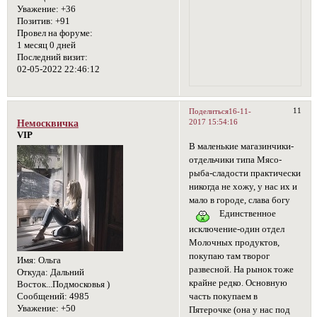
Уважение:
+36
Позитив:
+91
Провел на форуме:
1 месяц 0 дней
Последний визит:
02-05-2022 22:46:12
11
Поделиться
16-11-
2017 15:54:16
Немосквичка
VIP
В маленькие магазинчики-
отдельчики типа Мясо-
рыба-сладости практически
никогда не хожу, у нас их и
мало в городе, слава богу
Единственное
исключение-один отдел
Молочных продуктов,
покупаю там творог
Имя:
Ольга
развесной. На рынок тоже
Откуда:
Дальний
крайне редко. Основную
Восток...Подмосковья )
часть покупаем в
Сообщений:
4985
Уважение:
+50
Пятерочке (она у нас под