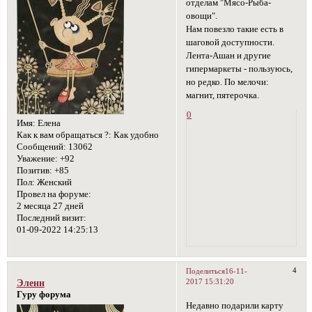
отделам "Мясо-Рыба-
овощи".
Нам повезло такие есть в
шаговой доступности.
Лента-Ашан и другие
гипермаркеты - пользуюсь,
но редко. По мелочи:
магнит, пятерочка.
0
Имя:
Елена
Как к вам обращаться ?:
Как удобно
Сообщений:
13062
Уважение:
+92
Позитив:
+85
Пол:
Женский
Провел на форуме:
2 месяца 27 дней
Последний визит:
01-09-2022 14:25:13
4
Поделиться
16-11-
2017 15:31:20
Эленн
Гуру форума
Недавно подарили карту