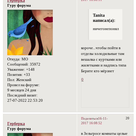
Герберка
Гуру форума
Tanita
написал(а):
ничегонепоняла))))))))))))
короче...чтобы пойти в
отделы холодильные там
Откуда:
МО
вешалка с куртками или
Сообщений:
35972
жилетками и надпись типа
Уважение:
+148
Берите кто мёрзнет
Позитив:
+33
0
Пол:
Женский
Провел на форуме:
9 месяцев 24 дня
Последний визит:
27-07-2022 22:53:20
20
Поделиться
16-11-
2017 16:08:52
Герберка
Гуру форума
в Зельгросе комнаты целые