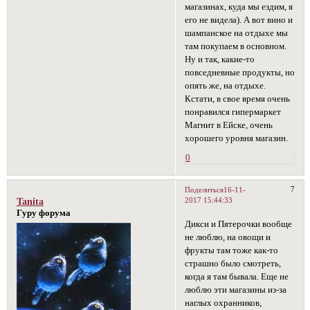
магазинах, куда мы ездим, я
его не видела). А вот вино и
шампанское на отдыхе мы
там покупаем в основном.
Ну и так, какие-то
повседневные продукты, но
опять же, на отдыхе.
Кстати, в свое время очень
понравился гипермаркет
Магнит в Ейске, очень
хорошего уровня магазин.
0
7
Поделиться
16-11-
2017 15:44:33
Tanita
Гуру форума
Дикси и Пятерочки вообще
не люблю, на овощи и
фрукты там тоже как-то
страшно было смотреть,
когда я там бывала. Еще не
люблю эти магазины из-за
наглых охранников,