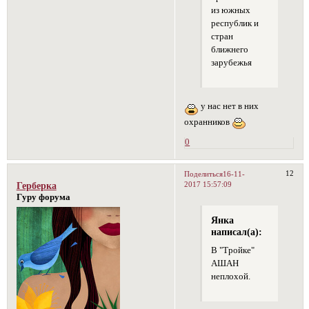
из южных
республик и
стран
ближнего
зарубежья
у нас нет в них
охранников
0
12
Поделиться
16-11-
2017 15:57:09
Герберка
Гуру форума
Янка
написал(а):
В "Тройке"
АШАН
неплохой.