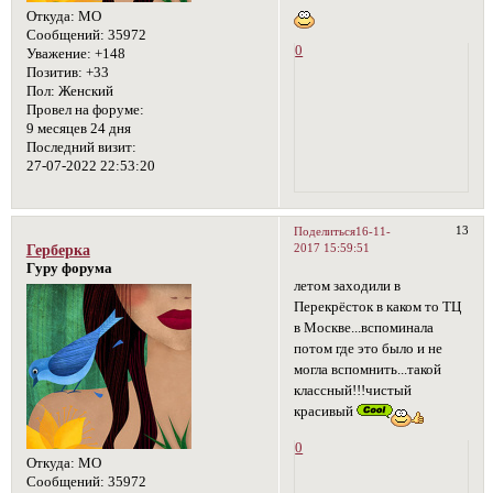
Откуда:
МО
Сообщений:
35972
0
Уважение:
+148
Позитив:
+33
Пол:
Женский
Провел на форуме:
9 месяцев 24 дня
Последний визит:
27-07-2022 22:53:20
13
Поделиться
16-11-
2017 15:59:51
Герберка
Гуру форума
летом заходили в
Перекрёсток в каком то ТЦ
в Москве...вспоминала
потом где это было и не
могла вспомнить...такой
классный!!!чистый
красивый
0
Откуда:
МО
Сообщений:
35972