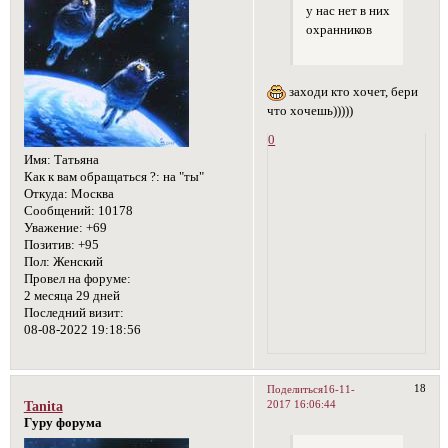
у нас нет в них
охранников
заходи кто хочет, бери
что хочешь)))))
0
Имя:
Татьяна
Как к вам обращаться ?:
на "ты"
Откуда:
Москва
Сообщений:
10178
Уважение:
+69
Позитив:
+95
Пол:
Женский
Провел на форуме:
2 месяца 29 дней
Последний визит:
08-08-2022 19:18:56
18
Поделиться
16-11-
2017 16:06:44
Tanita
Гуру форума