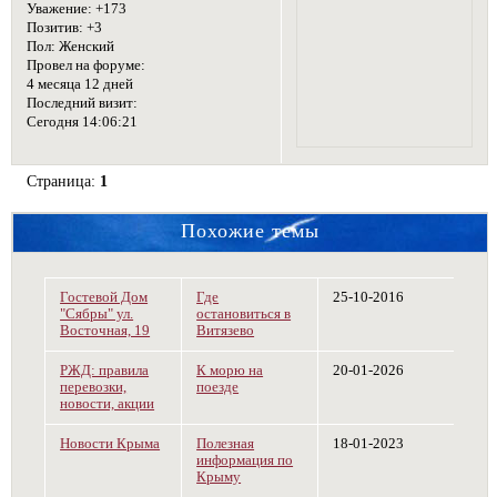
Уважение:
+173
Позитив:
+3
Пол:
Женский
Провел на форуме:
4 месяца 12 дней
Последний визит:
Сегодня 14:06:21
Страница:
1
Похожие темы
Гостевой Дом
Где
25-10-2016
"Сябры" ул.
остановиться в
Восточная, 19
Витязево
РЖД: правила
К морю на
20-01-2026
перевозки,
поезде
новости, акции
Новости Крыма
Полезная
18-01-2023
информация по
Крыму