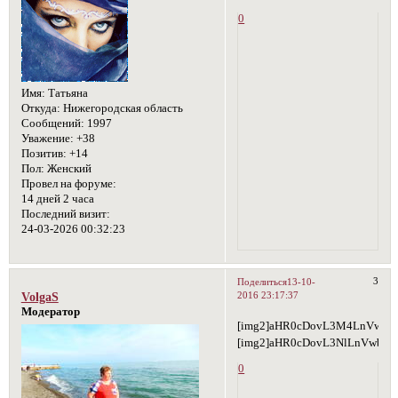
0
Имя:
Татьяна
Откуда:
Нижегородская область
Сообщений:
1997
Уважение:
+38
Позитив:
+14
Пол:
Женский
Провел на форуме:
14 дней 2 часа
Последний визит:
24-03-2026 00:32:23
3
Поделиться
13-10-
2016 23:17:37
VolgaS
Модератор
[img2]aHR0cDovL3M4LnVwbG
[img2]aHR0cDovL3NlLnVwbG
0