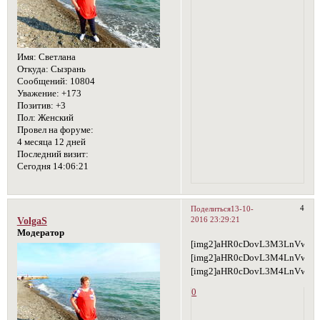
Имя:
Светлана
Откуда:
Сызрань
Сообщений:
10804
Уважение:
+173
Позитив:
+3
Пол:
Женский
Провел на форуме:
4 месяца 12 дней
Последний визит:
Сегодня 14:06:21
4
Поделиться
13-10-
2016 23:29:21
VolgaS
Модератор
[img2]aHR0cDovL3M3LnVwbG9
[img2]aHR0cDovL3M4LnVwbG9
[img2]aHR0cDovL3M4LnVwbG
0