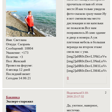
прочитала отзыв об этом
месте.И как только увидела
фото-сказала сразу-наше.Ну
и вот сменили мы место
дислокации и ни капельки
не пожалели.Все нам
понравилось.И само здание
и двор и номера.А уж
Имя:
Светлана
плетеная мебель и большая
Откуда:
Сызрань
веранда на втором этаже
Сообщений:
10804
свела нас с ума.
Уважение:
+173
[img2]aHR0cDovL3NkLnVwbG
Позитив:
+3
Пол:
Женский
[img2]aHR0cDovL3NmLnVwbG
Провел на форуме:
[img2]aHR0cDovL3M1LnVwbG
4 месяца 12 дней
[img2]aHR0cDovL3M4LnVwbG
Последний визит:
0
Сегодня 14:06:21
2
Поделиться
13-10-
2016 23:17:32
Бакинка
Эксперт-старожил
Да, уютное, наверное,
местечко.