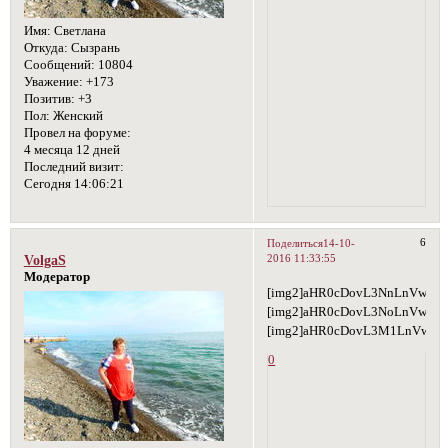
Имя:
Светлана
Откуда:
Сызрань
Сообщений:
10804
Уважение:
+173
Позитив:
+3
Пол:
Женский
Провел на форуме:
4 месяца 12 дней
Последний визит:
Сегодня 14:06:21
6
Поделиться
14-10-
2016 11:33:55
VolgaS
Модератор
[img2]aHR0cDovL3NnLnVwbG9
[img2]aHR0cDovL3NoLnVwbG
[img2]aHR0cDovL3M1LnVwbG9
0