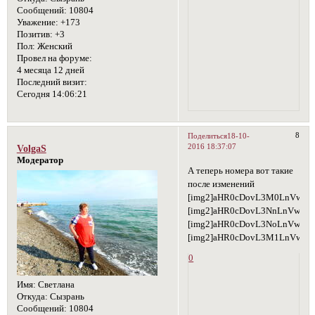
Сообщений:
10804
Уважение:
+173
Позитив:
+3
Пол:
Женский
Провел на форуме:
4 месяца 12 дней
Последний визит:
Сегодня 14:06:21
8
Поделиться
18-10-
2016 18:37:07
VolgaS
Модератор
А теперь номера вот такие
после изменений
[img2]aHR0cDovL3M0LnVwbG
[img2]aHR0cDovL3NnLnVwbG9
[img2]aHR0cDovL3NoLnVwbG
[img2]aHR0cDovL3M1LnVwbG
0
Имя:
Светлана
Откуда:
Сызрань
Сообщений:
10804