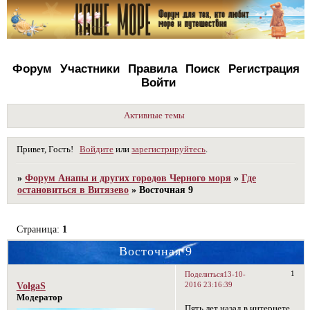
Форум
Участники
Правила
Поиск
Регистрация
Войти
Активные темы
Привет, Гость!
Войдите
или
зарегистрируйтесь
.
»
Форум Анапы и других городов Черного моря
»
Где
остановиться в Витязево
»
Восточная 9
Страница:
1
Восточная 9
1
Поделиться
13-10-
2016 23:16:39
VolgaS
Модератор
Пять лет назад в интернете