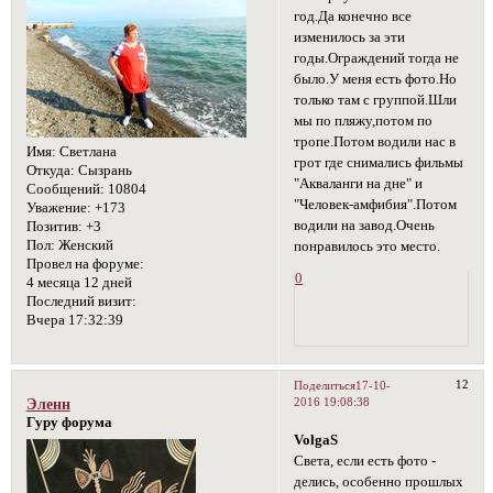
год.Да конечно все
изменилось за эти
годы.Ограждений тогда не
было.У меня есть фото.Но
только там с группой.Шли
мы по пляжу,потом по
тропе.Потом водили нас в
Имя:
Светлана
грот где снимались фильмы
Откуда:
Сызрань
"Акваланги на дне" и
Сообщений:
10804
"Человек-амфибия".Потом
Уважение:
+173
водили на завод.Очень
Позитив:
+3
Пол:
Женский
понравилось это место.
Провел на форуме:
0
4 месяца 12 дней
Последний визит:
Вчера 17:32:39
12
Поделиться
17-10-
2016 19:08:38
Эленн
Гуру форума
VolgaS
Света, если есть фото -
делись, особенно прошлых