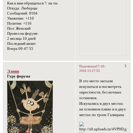
Как к вам обращаться ?:
на ты
Откуда:
Люберцы
Сообщений:
9104
Уважение:
+110
Позитив:
+116
Пол:
Женский
Провел на форуме:
2 месяца 10 дней
Последний визит:
Вчера 09:47:55
5
Поделиться
17-10-
2016 13:27:33
Эленн
Гуру форума
В это место заехали
искупаться и посмотреть
окрестности, без ночных
остановок.
Искупались в двух местах:
на основном пляже и в двух
местах по тропе Галицына