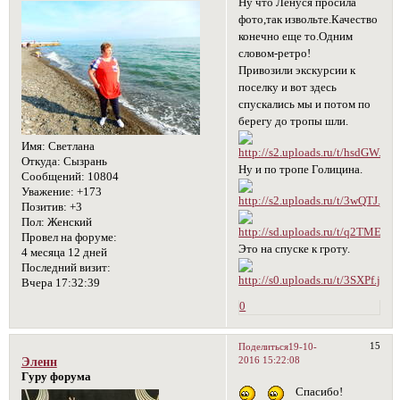
Ну что Ленуся просила
фото,так извольте.Качество
конечно еще то.Одним
словом-ретро!
Привозили экскурсии к
поселку и вот здесь
спускались мы и потом по
берегу до тропы шли.
Имя:
Светлана
Откуда:
Сызрань
Ну и по тропе Голицина.
Сообщений:
10804
Уважение:
+173
Позитив:
+3
Пол:
Женский
Провел на форуме:
Это на спуске к гроту.
4 месяца 12 дней
Последний визит:
Вчера 17:32:39
0
15
Поделиться
19-10-
2016 15:22:08
Эленн
Гуру форума
Спасибо!