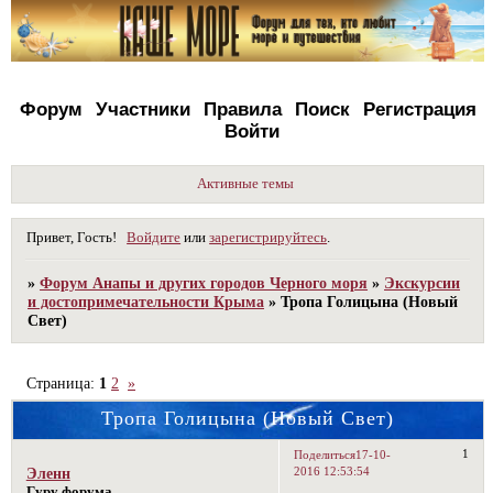
Форум
Участники
Правила
Поиск
Регистрация
Войти
Активные темы
Привет, Гость!
Войдите
или
зарегистрируйтесь
.
»
Форум Анапы и других городов Черного моря
»
Экскурсии
и достопримечательности Крыма
»
Тропа Голицына (Новый
Свет)
Страница:
1
2
»
Тропа Голицына (Новый Свет)
1
Поделиться
17-10-
2016 12:53:54
Эленн
Гуру форума