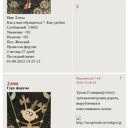
0
Имя:
Елена
Как к вам обращаться ?:
Как удобно
Сообщений:
13062
Уважение:
+92
Позитив:
+85
Пол:
Женский
Провел на форуме:
2 месяца 27 дней
Последний визит:
01-09-2022 14:25:13
7
Поделиться
17-10-
2016 13:28:10
Эленн
Гуру форума
Тропа Голицина[/color] -
трёхкилометровая дорога,
вырубленная в
известняковом склоне.