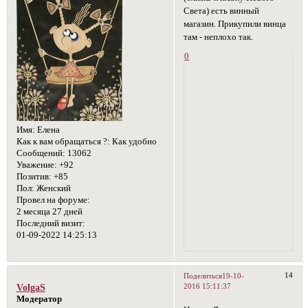
Света) есть винный
магазин. Прикупили винца
там - неплохо так.
0
Имя:
Елена
Как к вам обращаться ?:
Как удобно
Сообщений:
13062
Уважение:
+92
Позитив:
+85
Пол:
Женский
Провел на форуме:
2 месяца 27 дней
Последний визит:
01-09-2022 14:25:13
14
Поделиться
19-10-
2016 15:11:37
VolgaS
Модератор