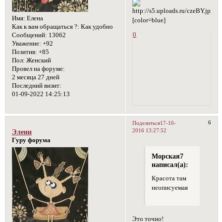
Имя:
Елена
[color=blue]
Как к вам обращаться ?:
Как удобно
0
Сообщений:
13062
Уважение:
+92
Позитив:
+85
Пол:
Женский
Провел на форуме:
2 месяца 27 дней
Последний визит:
01-09-2022 14:25:13
6
Поделиться
17-10-
2016 13:27:52
Эленн
Гуру форума
Морская7
написал(а):
Красота там
неописуемая
Это точно!