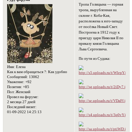
Тропа Голицына — горная
тропа, вырубленная на
склоне г. Коба-Кая,
расположена к юго-западу
от посёлка Новый Свет.
Построена в 1912 году к
приезду царя Николая II по
приказу князя Голицына
Льва Сергеевича.
По пути из Судака:
Имя:
Елена
Как к вам обращаться ?:
Как удобно
Сообщений:
13062
Уважение:
+92
Позитив:
+85
Пол:
Женский
Провел на форуме:
2 месяца 27 дней
Последний визит:
01-09-2022 14:25:13