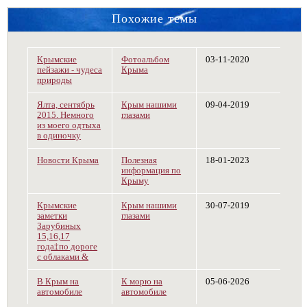
Похожие темы
Крымские
Фотоальбом
03-11-2020
пейзажи - чудеса
Крыма
природы
Ялта, сентябрь
Крым нашими
09-04-2019
2015. Немного
глазами
из моего одтыха
в одиночку
Новости Крыма
Полезная
18-01-2023
информация по
Крыму
Крымские
Крым нашими
30-07-2019
заметки
глазами
Зарубиных
15,16,17
года‡по дороге
с облаками &
В Крым на
К морю на
05-06-2026
автомобиле
автомобиле