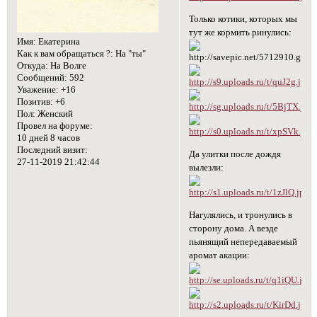
Только котики, которых мы
тут же кормить ринулись:
Имя:
Екатерина
Как к вам обращаться ?:
На "ты"
Откуда:
На Волге
Сообщений:
592
Уважение:
+16
Позитив:
+6
Пол:
Женский
Провел на форуме:
10 дней 8 часов
Последний визит:
Да улитки после дождя
27-11-2019 21:42:44
вылезли:
Нагулялись, и тронулись в
сторону дома. А везде
пьянящий непередаваемый
аромат акации: