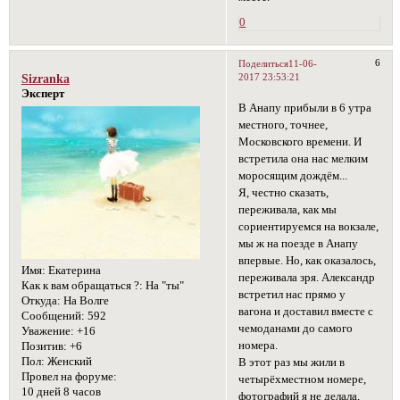
0
6
Поделиться
11-06-
2017 23:53:21
Sizranka
Эксперт
В Анапу прибыли в 6 утра
местного, точнее,
Московского времени. И
встретила она нас мелким
моросящим дождём...
Я, честно сказать,
переживала, как мы
сориентируемся на вокзале,
мы ж на поезде в Анапу
впервые. Но, как оказалось,
Имя:
Екатерина
переживала зря. Александр
Как к вам обращаться ?:
На "ты"
встретил нас прямо у
Откуда:
На Волге
вагона и доставил вместе с
Сообщений:
592
чемоданами до самого
Уважение:
+16
номера.
Позитив:
+6
Пол:
Женский
В этот раз мы жили в
Провел на форуме:
четырёхместном номере,
10 дней 8 часов
фотографий я не делала,