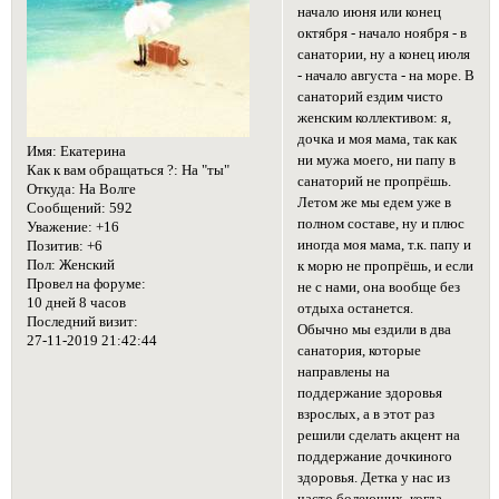
начало июня или конец
октября - начало ноября - в
санатории, ну а конец июля
- начало августа - на море. В
санаторий ездим чисто
женским коллективом: я,
дочка и моя мама, так как
Имя:
Екатерина
ни мужа моего, ни папу в
Как к вам обращаться ?:
На "ты"
санаторий не пропрёшь.
Откуда:
На Волге
Летом же мы едем уже в
Сообщений:
592
полном составе, ну и плюс
Уважение:
+16
иногда моя мама, т.к. папу и
Позитив:
+6
Пол:
Женский
к морю не пропрёшь, и если
Провел на форуме:
не с нами, она вообще без
10 дней 8 часов
отдыха останется.
Последний визит:
Обычно мы ездили в два
27-11-2019 21:42:44
санатория, которые
направлены на
поддержание здоровья
взрослых, а в этот раз
решили сделать акцент на
поддержание дочкиного
здоровья. Детка у нас из
часто болеющих, когда