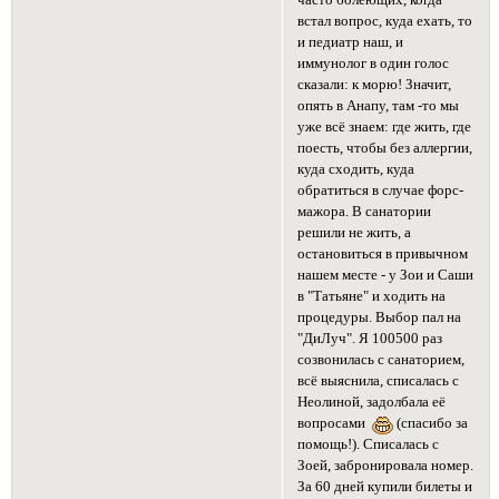
встал вопрос, куда ехать, то
и педиатр наш, и
иммунолог в один голос
сказали: к морю! Значит,
опять в Анапу, там -то мы
уже всё знаем: где жить, где
поесть, чтобы без аллергии,
куда сходить, куда
обратиться в случае форс-
мажора. В санатории
решили не жить, а
остановиться в привычном
нашем месте - у Зои и Саши
в "Татьяне" и ходить на
процедуры. Выбор пал на
"ДиЛуч". Я 100500 раз
созвонилась с санаторием,
всё выяснила, списалась с
Неолиной, задолбала её
вопросами
(спасибо за
помощь!). Списалась с
Зоей, забронировала номер.
За 60 дней купили билеты и