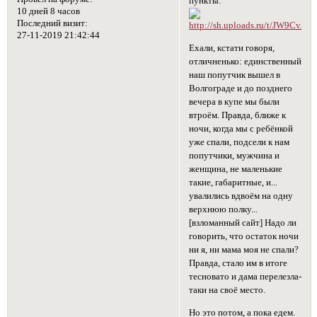
пункты:
10 дней 8 часов
Последний визит:
27-11-2019 21:42:44
Ехали, кстати говоря,
отличненько: единственный
наш попутчик вышел в
Волгограде и до позднего
вечера в купе мы были
втроём. Правда, ближе к
ночи, когда мы с ребёнкой
уже спали, подсели к нам
попутчики, мужчина и
женщина, не маленькие
такие, габаритные, и...
увалились вдвоём на одну
верхнюю полку...
[взломанный сайт] Надо ли
говорить, что остаток ночи
ни я, ни мама моя не спали?
Правда, стало им в итоге
тесновато и дама перелезла-
таки на своё место.
Но это потом, а пока едем.