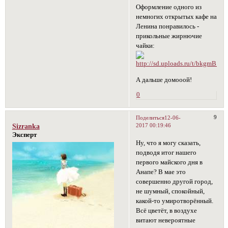
Оформление одного из
немногих открытых кафе на
Ленина понравилось -
прикольные жирнючие
чайки:
А дальше домооой!
0
9
Поделиться
12-06-
2017 00:19:46
Sizranka
Эксперт
Ну, что я могу сказать,
подводя итог нашего
первого майского дня в
Анапе? В мае это
совершенно другой город,
не шумный, спокойный,
какой-то умиротворённый.
Всё цветёт, в воздухе
витают невероятные