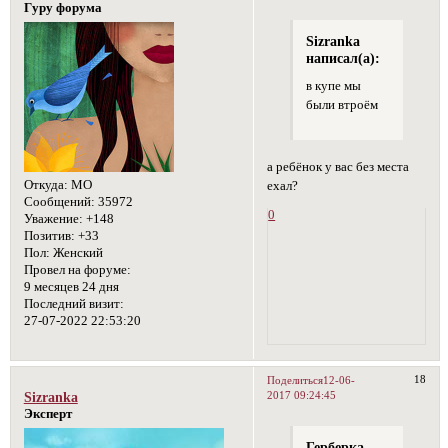
Гуру форума
Sizranka
написал(а):
в купе мы
были втроём
а ребёнок у вас без места
Откуда:
МО
ехал?
Сообщений:
35972
0
Уважение:
+148
Позитив:
+33
Пол:
Женский
Провел на форуме:
9 месяцев 24 дня
Последний визит:
27-07-2022 22:53:20
18
Поделиться
12-06-
2017 09:24:45
Sizranka
Эксперт
Герберка