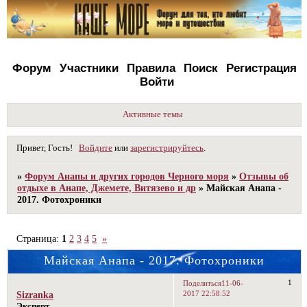
Форум
Участники
Правила
Поиск
Регистрация
Войти
Активные темы
Привет, Гость!
Войдите
или
зарегистрируйтесь
.
»
Форум Анапы и других городов Черного моря
»
Отзывы об
отдыхе в Анапе, Джемете, Витязево и др
»
Майская Анапа -
2017. Фотохроники
Страница:
1
2
3
4
5
»
Майская Анапа - 2017. Фотохроники
1
Поделиться
11-06-
2017 22:58:52
Sizranka
Эксперт