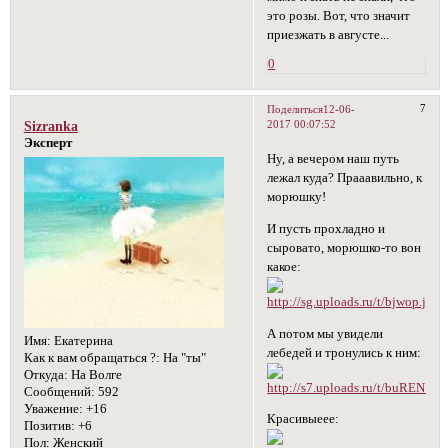
это розы. Вот, что значит
приезжать в августе...
0
7
Поделиться
12-06-
2017 00:07:52
Sizranka
Эксперт
Ну, а вечером наш путь
лежал куда? Прааавильно, к
морюшку!
И пусть прохладно и
сыровато, морюшко-то вон
какое:
А потом мы увидели
Имя:
Екатерина
лебедей и тронулись к ним:
Как к вам обращаться ?:
На "ты"
Откуда:
На Волге
Сообщений:
592
Уважение:
+16
Красивыеее:
Позитив:
+6
Пол:
Женский