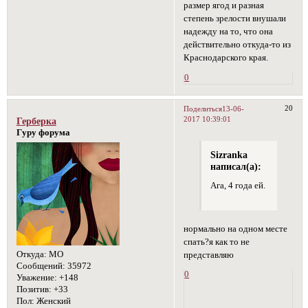
размер ягод и разная
степень зрелости внушали
надежду на то, что она
действительно откуда-то из
Краснодарского края.
0
20
Поделиться
13-06-
2017 10:39:01
Герберка
Гуру форума
Sizranka
написал(а):
Ага, 4 года ей.
нормально на одном месте
спать?я как то не
Откуда:
МО
представляю
Сообщений:
35972
0
Уважение:
+148
Позитив:
+33
Пол:
Женский