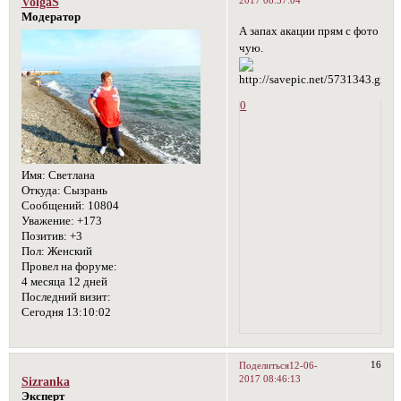
2017 08:37:04
VolgaS
Модератор
А запах акации прям с фото
чую.
0
Имя:
Светлана
Откуда:
Сызрань
Сообщений:
10804
Уважение:
+173
Позитив:
+3
Пол:
Женский
Провел на форуме:
4 месяца 12 дней
Последний визит:
Сегодня 13:10:02
16
Поделиться
12-06-
2017 08:46:13
Sizranka
Эксперт