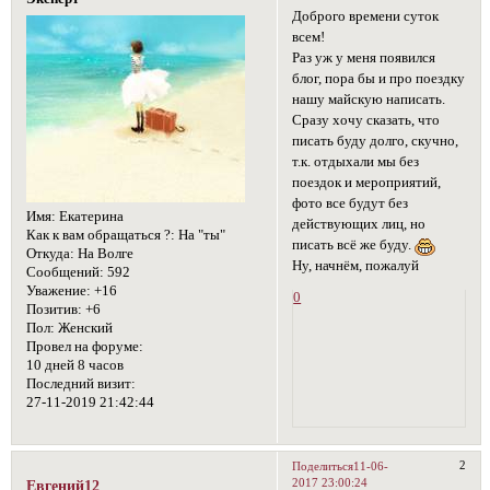
Доброго времени суток
всем!
Раз уж у меня появился
блог, пора бы и про поездку
нашу майскую написать.
Сразу хочу сказать, что
писать буду долго, скучно,
т.к. отдыхали мы без
поездок и мероприятий,
фото все будут без
Имя:
Екатерина
действующих лиц, но
Как к вам обращаться ?:
На "ты"
писать всё же буду.
Откуда:
На Волге
Ну, начнём, пожалуй
Сообщений:
592
Уважение:
+16
0
Позитив:
+6
Пол:
Женский
Провел на форуме:
10 дней 8 часов
Последний визит:
27-11-2019 21:42:44
2
Поделиться
11-06-
2017 23:00:24
Евгений12