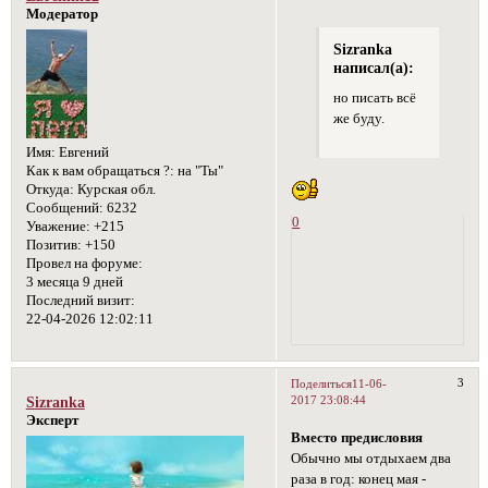
Модератор
Sizranka
написал(а):
но писать всё
же буду.
Имя:
Евгений
Как к вам обращаться ?:
на "Ты"
Откуда:
Курская обл.
Сообщений:
6232
0
Уважение:
+215
Позитив:
+150
Провел на форуме:
3 месяца 9 дней
Последний визит:
22-04-2026 12:02:11
3
Поделиться
11-06-
2017 23:08:44
Sizranka
Эксперт
Вместо предисловия
Обычно мы отдыхаем два
раза в год: конец мая -