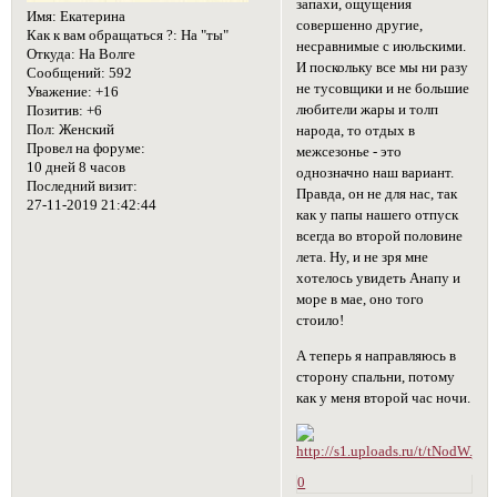
запахи, ощущения
Имя:
Екатерина
совершенно другие,
Как к вам обращаться ?:
На "ты"
несравнимые с июльскими.
Откуда:
На Волге
И поскольку все мы ни разу
Сообщений:
592
не тусовщики и не большие
Уважение:
+16
любители жары и толп
Позитив:
+6
Пол:
Женский
народа, то отдых в
Провел на форуме:
межсезонье - это
10 дней 8 часов
однозначно наш вариант.
Последний визит:
Правда, он не для нас, так
27-11-2019 21:42:44
как у папы нашего отпуск
всегда во второй половине
лета. Ну, и не зря мне
хотелось увидеть Анапу и
море в мае, оно того
стоило!
А теперь я направляюсь в
сторону спальни, потому
как у меня второй час ночи.
0