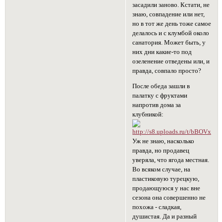
засадили заново. Кстати, не
знаю, совпадение или нет,
но в тот же день тоже самое
делалось и с клумбой около
санатория. Может быть, у
них дни какие-то под
озеленение отведены или, и
правда, совпало просто?
После обеда зашли в
палатку с фруктами
напротив дома за
клубникой:
Уж не знаю, насколько
правда, но продавец
уверяла, что ягода местная.
Во всяком случае, на
пластиковую турецкую,
продающуюся у нас вне
сезона она совершенно не
похожа - сладкая,
душистая. Да и разный