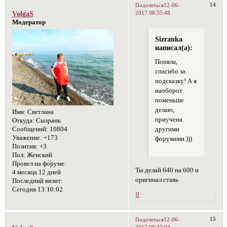
14
Поделиться
12-06-
2017 08:35:48
VolgaS
Модератор
Sizranka
написал(а):
Поняла,
спасибо за
подсказку! А я
наоборот
поменьше
делаю,
Имя:
Светлана
приучена
Откуда:
Сызрань
другими
Сообщений:
10804
Уважение:
+173
форумами.)))
Позитив:
+3
Пол:
Женский
Провел на форуме:
Ты делай 640 на 600 и
4 месяца 12 дней
оригинал ставь
Последний визит:
Сегодня 13:10:02
0
15
Поделиться
12-06-