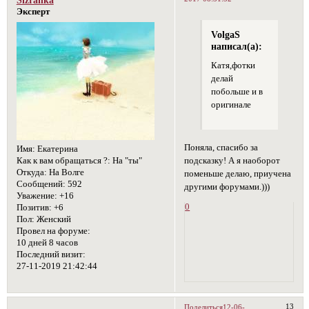
Sizranka
Эксперт
VolgaS
написал(а):
Катя,фотки
делай
побольше и в
оригинале
Поняла, спасибо за
Имя:
Екатерина
Как к вам обращаться ?:
На "ты"
подсказку! А я наоборот
Откуда:
На Волге
поменьше делаю, приучена
Сообщений:
592
другими форумами.)))
Уважение:
+16
0
Позитив:
+6
Пол:
Женский
Провел на форуме:
10 дней 8 часов
Последний визит:
27-11-2019 21:42:44
13
Поделиться
12-06-