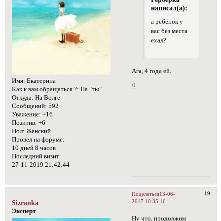
написал(а):
а ребёнок у
вас без места
ехал?
Ага, 4 года ей.
Имя:
Екатерина
0
Как к вам обращаться ?:
На "ты"
Откуда:
На Волге
Сообщений:
592
Уважение:
+16
Позитив:
+6
Пол:
Женский
Провел на форуме:
10 дней 8 часов
Последний визит:
27-11-2019 21:42:44
19
Поделиться
13-06-
2017 10:35:16
Sizranka
Эксперт
Ну что, продолжим