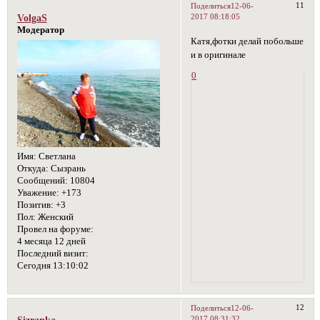
11
Поделиться
12-06-
2017 08:18:05
VolgaS
Модератор
Катя,фотки делай побольше
и в оригинале
0
Имя:
Светлана
Откуда:
Сызрань
Сообщений:
10804
Уважение:
+173
Позитив:
+3
Пол:
Женский
Провел на форуме:
4 месяца 12 дней
Последний визит:
Сегодня 13:10:02
12
Поделиться
12-06-
2017 08:31:32