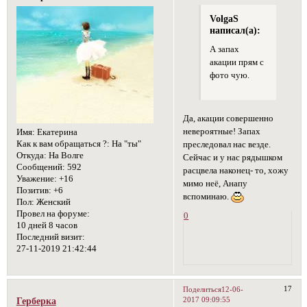
VolgaS
написал(а):
А запах
акации прям с
фото чую.
Да, акации совершенно
невероятные! Запах
Имя:
Екатерина
Как к вам обращаться ?:
На "ты"
преследовал нас везде.
Откуда:
На Волге
Сейчас и у нас рядышком
Сообщений:
592
расцвела наконец- то, хожу
Уважение:
+16
мимо неё, Анапу
Позитив:
+6
вспоминаю.
Пол:
Женский
Провел на форуме:
0
10 дней 8 часов
Последний визит:
27-11-2019 21:42:44
17
Поделиться
12-06-
2017 09:09:55
Герберка