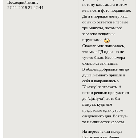
Последний визит:
потому как смысла в этом
27-11-2019 21:42:44
нет, в сети фото подлинные.
Да и в порядке номер наш
обычно остаётся в первые
три минуты, потом всё
завалено вещами и
игрушками.
Сначала мне показалось,
что мы в ГД одни, но не
тут-то было. Все номера
оказались занятыми.
В общем, добрались мы до
душа, немного пришли в
себя и направились в
"Сказку" завтракать. А
потом решили прогуляться
до "ДиЛуча", хотя бы
глянуть, куда нам
предстояло идти утром
следующего дня. Вот тут-
то и начинается красота.
На пересечении сквера
Гудовича и ул. Ивана