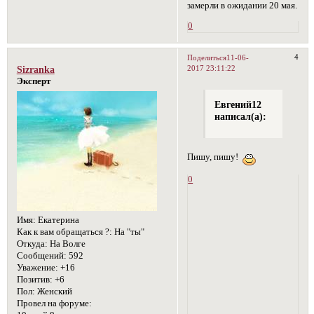
замерли в ожидании 20 мая.
0
4
Поделиться
11-06-
2017 23:11:22
Sizranka
Эксперт
Евгений12
написал(а):
Пишу, пишу!
0
Имя:
Екатерина
Как к вам обращаться ?:
На "ты"
Откуда:
На Волге
Сообщений:
592
Уважение:
+16
Позитив:
+6
Пол:
Женский
Провел на форуме: