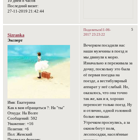
10 дней 8 часов
Последний визит:
27-11-2019 21:42:44
5
Поделиться
11-06-
2017 23:23:22
Sizranka
Эксперт
Вечерком посадили нас
наши мужчины в поезд и
мы двинули к морю.
Изначально я переживала за
дочку, поскольку это была
её первая поездка на
поезде, а вестибулярный
аппарат у неё слабый. Но,
оказалось, что она точно
так же, как и я, хорошо
Имя:
Екатерина
переносит только поезд. Ну
Как к вам обращаться ?:
На "ты"
и отлично, одной головной
Откуда:
На Волге
болью меньше.
Сообщений:
592
Утречком проснулись, а за
Уважение:
+16
окном бегут поля,
Позитив:
+6
Пол:
Женский
лесопосадки, населённые
Провел на форуме: