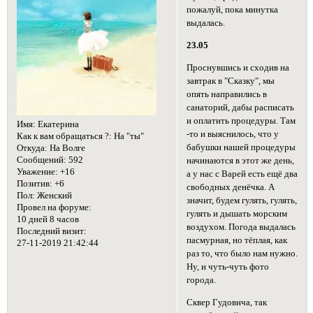
пожалуй, пока минутка
выдалась.
23.05
Проснувшись и сходив на
завтрак в "Сказку", мы
опять направились в
санаторий, дабы расписать
и оплатить процедуры. Там
Имя:
Екатерина
-то и выяснилось, что у
Как к вам обращаться ?:
На "ты"
бабушки нашей процедуры
Откуда:
На Волге
Сообщений:
592
начинаются в этот же день,
Уважение:
+16
а у нас с Варей есть ещё два
Позитив:
+6
свободных денёчка. А
Пол:
Женский
значит, будем гулять, гулять,
Провел на форуме:
гулять и дышать морским
10 дней 8 часов
воздухом. Погода выдалась
Последний визит:
пасмурная, но тёплая, как
27-11-2019 21:42:44
раз то, что было нам нужно.
Ну, и чуть-чуть фото
города.
Сквер Гудовича, так