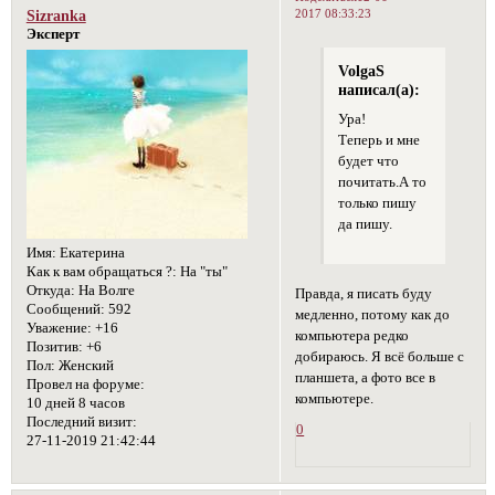
2017 08:33:23
Sizranka
Эксперт
VolgaS
написал(а):
Ура!
Теперь и мне
будет что
почитать.А то
только пишу
да пишу.
Имя:
Екатерина
Как к вам обращаться ?:
На "ты"
Откуда:
На Волге
Правда, я писать буду
Сообщений:
592
медленно, потому как до
Уважение:
+16
компьютера редко
Позитив:
+6
добираюсь. Я всё больше с
Пол:
Женский
планшета, а фото все в
Провел на форуме:
компьютере.
10 дней 8 часов
Последний визит:
0
27-11-2019 21:42:44