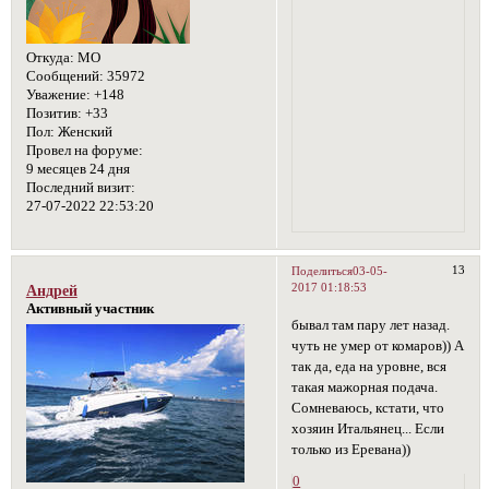
Откуда:
МО
Сообщений:
35972
Уважение:
+148
Позитив:
+33
Пол:
Женский
Провел на форуме:
9 месяцев 24 дня
Последний визит:
27-07-2022 22:53:20
13
Поделиться
03-05-
2017 01:18:53
Андрей
Активный участник
бывал там пару лет назад.
чуть не умер от комаров)) А
так да, еда на уровне, вся
такая мажорная подача.
Сомневаюсь, кстати, что
хозяин Итальянец... Если
только из Еревана))
0