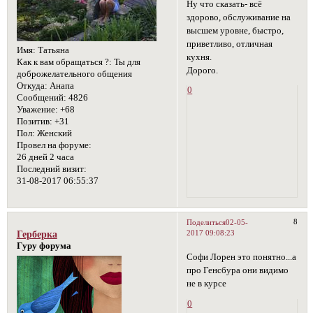
Ну что сказать- всё
здорово, обслуживание на
высшем уровне, быстро,
приветливо, отличная
Имя:
Татьяна
кухня.
Как к вам обращаться ?:
Ты для
Дорого.
доброжелательного общения
Откуда:
Анапа
0
Сообщений:
4826
Уважение:
+68
Позитив:
+31
Пол:
Женский
Провел на форуме:
26 дней 2 часа
Последний визит:
31-08-2017 06:55:37
8
Поделиться
02-05-
2017 09:08:23
Герберка
Гуру форума
Софи Лорен это понятно...а
про Генсбура они видимо
не в курсе
0