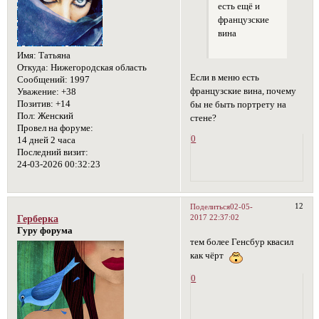
есть ещё и
французские
вина
Имя:
Татьяна
Откуда:
Нижегородская область
Если в меню есть
Сообщений:
1997
французские вина, почему
Уважение:
+38
Позитив:
+14
бы не быть портрету на
Пол:
Женский
стене?
Провел на форуме:
0
14 дней 2 часа
Последний визит:
24-03-2026 00:32:23
12
Поделиться
02-05-
2017 22:37:02
Герберка
Гуру форума
тем более Генсбур квасил
как чёрт
0