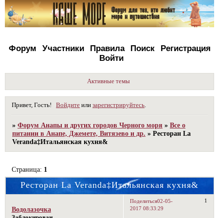
Форум
Участники
Правила
Поиск
Регистрация
Войти
Активные темы
Привет, Гость!
Войдите
или
зарегистрируйтесь
.
»
Форум Анапы и других городов Черного моря
»
Все о
питании в Анапе, Джемете, Витязево и др.
»
Ресторан La
Veranda‡Итальянская кухня&
Страница:
1
Ресторан La Veranda‡Итальянская кухня&
1
Поделиться
02-05-
2017 08:33:29
Водолазочка
Заблокирован