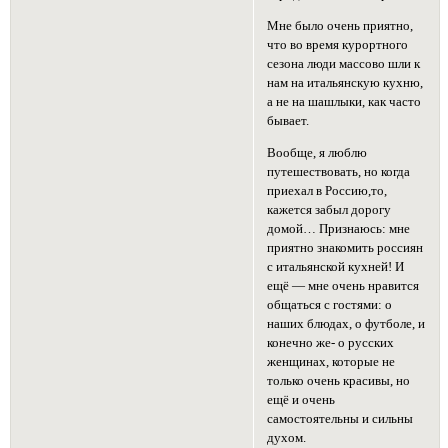
Мне было очень приятно,
что во время курортного
сезона люди массово шли к
нам на итальянскую кухню,
а не на шашлыки, как часто
бывает.
Вообще, я люблю
путешествовать, но когда
приехал в Россию,то,
кажется забыл дорогу
домой… Признаюсь: мне
приятно знакомить россиян
с итальянской кухней! И
ещё — мне очень нравится
общаться с гостями: о
наших блюдах, о футболе, и
конечно же- о русских
женщинах, которые не
только очень красивы, но
ещё и очень
самостоятельны и сильны
духом.