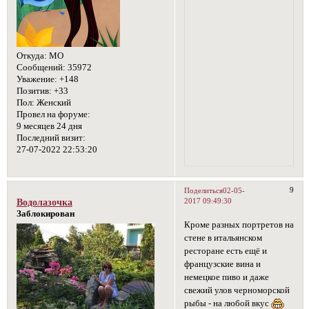
Откуда:
МО
Сообщений:
35972
Уважение:
+148
Позитив:
+33
Пол:
Женский
Провел на форуме:
9 месяцев 24 дня
Последний визит:
27-07-2022 22:53:20
9
Поделиться
02-05-
2017 09:49:30
Водолазочка
Заблокирован
Кроме разных портретов на
стене в итальянском
ресторане есть ещё и
французские вина и
немецкое пиво и даже
свежий улов черноморской
рыбы - на любой вкус