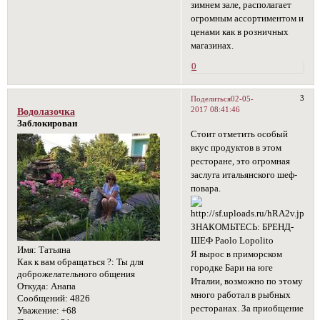
зимнем зале, располагает
огромным ассортиментом и
ценами как в розничных
магазинах.
0
3
Поделиться
02-05-
2017 08:41:46
Водолазочка
Заблокирован
Стоит отметить особый
вкус продуктов в этом
ресторане, это огромная
заслуга итальянского шеф-
повара.
ЗНАКОМЬТЕСЬ: БРЕНД-
ШЕФ Paolo Lopolito
Имя:
Татьяна
Я вырос в приморском
Как к вам обращаться ?:
Ты для
городке Бари на юге
доброжелательного общения
Италии, возможно по этому
Откуда:
Анапа
много работал в рыбных
Сообщений:
4826
ресторанах. За приобщение
Уважение:
+68