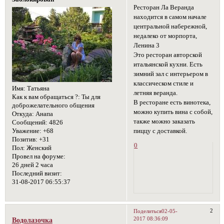
Ресторан Ла Веранда
находится в самом начале
центральной набережной,
недалеко от морпорта,
Ленина 3
Это ресторан авторской
итальянской кухни. Есть
зимний зал с интерьером в
классическом стиле и
Имя:
Татьяна
летняя веранда.
Как к вам обращаться ?:
Ты для
В ресторане есть винотека,
доброжелательного общения
можно купить вина с собой,
Откуда:
Анапа
также можно заказать
Сообщений:
4826
Уважение:
+68
пиццу с доставкой.
Позитив:
+31
0
Пол:
Женский
Провел на форуме:
26 дней 2 часа
Последний визит:
31-08-2017 06:55:37
2
Поделиться
02-05-
2017 08:36:09
Водолазочка