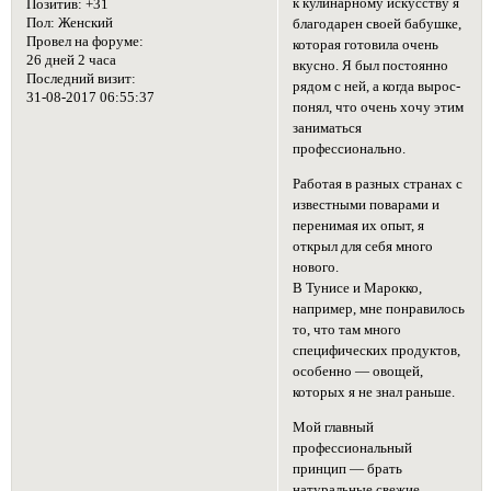
к кулинарному искусству я
Позитив:
+31
Пол:
Женский
благодарен своей бабушке,
Провел на форуме:
которая готовила очень
26 дней 2 часа
вкусно. Я был постоянно
Последний визит:
рядом с ней, а когда вырос-
31-08-2017 06:55:37
понял, что очень хочу этим
заниматься
профессионально.
Работая в разных странах с
известными поварами и
перенимая их опыт, я
открыл для себя много
нового.
В Тунисе и Марокко,
например, мне понравилось
то, что там много
специфических продуктов,
особенно — овощей,
которых я не знал раньше.
Мой главный
профессиональный
принцип — брать
натуральные свежие