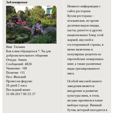
Заблокирован
Немного информации с
сайта ресторана
Кухня ресторана –
итальянская, но кроме
десятков видов пиццы,
пасты, ризотто и других
национальных блюд этой
жаркой, вкусной и
гостеприимной страны, в
Имя:
Татьяна
меню включены и
Как к вам обращаться ?:
Ты для
популярные рецепты из
доброжелательного общения
европейских поваренных
Откуда:
Анапа
книг, а также различные
Сообщений:
4826
Уважение:
+68
виды гриллированного
Позитив:
+31
мяса.
Пол:
Женский
Провел на форуме:
Особой миссией нашего
26 дней 2 часа
заведения является
Последний визит:
внедрение и развитие
31-08-2017 06:55:37
культуры вина, в этом,
весьма скромном в плане
выбора городе. Винный
бутик, который находится в