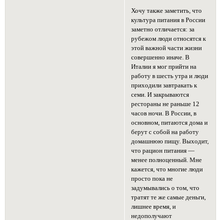
Хочу также заметить, что
культура питания в России
заметно отличается: за
рубежом люди относятся к
этой важной части жизни
совершенно иначе. В
Италии я мог прийти на
работу в шесть утра и люди
приходили завтракать к
семи. И закрываются
рестораны не раньше 12
часов ночи. В России, в
основном, питаются дома и
берут с собой на работу
домашнюю пищу. Выходит,
что рацион питания —
менее полноценный. Мне
кажется, что многие люди
просто пока не
задумывались о том, что
тратят те же самые деньги,
лишнее время, и
недополучают