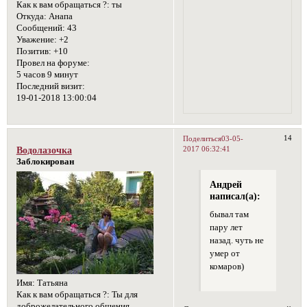
Как к вам обращаться ?:
ты
Откуда:
Анапа
Сообщений:
43
Уважение:
+2
Позитив:
+10
Провел на форуме:
5 часов 9 минут
Последний визит:
19-01-2018 13:00:04
14
Поделиться
03-05-
2017 06:32:41
Водолазочка
Заблокирован
Андрей
написал(а):
бывал там
пару лет
назад. чуть не
умер от
комаров)
Имя:
Татьяна
Как к вам обращаться ?:
Ты для
доброжелательного общения