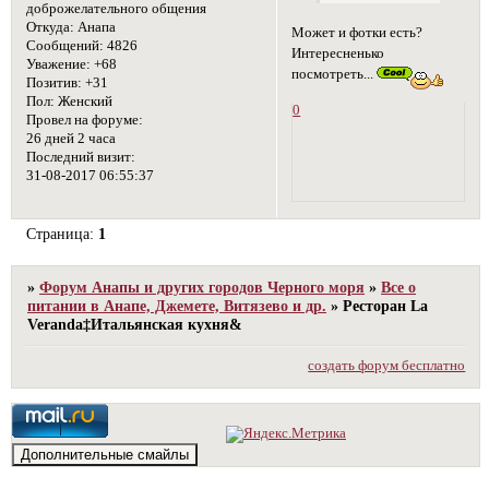
доброжелательного общения
Откуда:
Анапа
Может и фотки есть?
Сообщений:
4826
Интересненько
Уважение:
+68
посмотреть...
Позитив:
+31
Пол:
Женский
0
Провел на форуме:
26 дней 2 часа
Последний визит:
31-08-2017 06:55:37
Страница:
1
»
Форум Анапы и других городов Черного моря
»
Все о
питании в Анапе, Джемете, Витязево и др.
»
Ресторан La
Veranda‡Итальянская кухня&
создать форум бесплатно