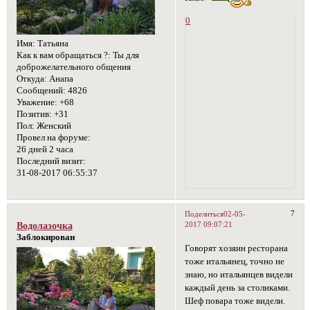
0
Имя:
Татьяна
Как к вам обращаться ?:
Ты для
доброжелательного общения
Откуда:
Анапа
Сообщений:
4826
Уважение:
+68
Позитив:
+31
Пол:
Женский
Провел на форуме:
26 дней 2 часа
Последний визит:
31-08-2017 06:55:37
7
Поделиться
02-05-
2017 09:07:21
Водолазочка
Заблокирован
Говорят хозяин ресторана
тоже итальянец, точно не
знаю, но итальянцев видели
каждый день за столиками.
Шеф повара тоже видели.