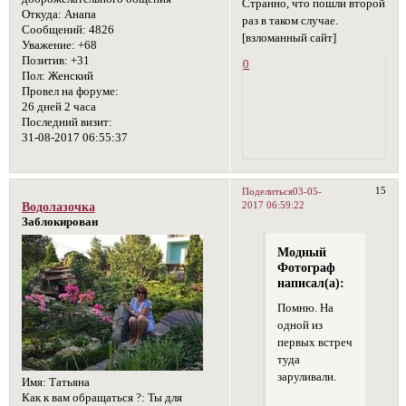
Странно, что пошли второй
Откуда:
Анапа
раз в таком случае.
Сообщений:
4826
[взломанный сайт]
Уважение:
+68
Позитив:
+31
0
Пол:
Женский
Провел на форуме:
26 дней 2 часа
Последний визит:
31-08-2017 06:55:37
15
Поделиться
03-05-
2017 06:59:22
Водолазочка
Заблокирован
Модный
Фотограф
написал(а):
Помню. На
одной из
первых встреч
туда
заруливали.
Имя:
Татьяна
Как к вам обращаться ?:
Ты для