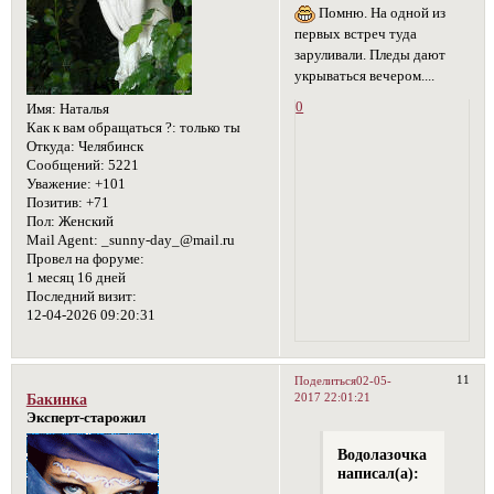
Помню. На одной из
первых встреч туда
заруливали. Пледы дают
укрываться вечером....
0
Имя:
Наталья
Как к вам обращаться ?:
только ты
Откуда:
Челябинск
Сообщений:
5221
Уважение:
+101
Позитив:
+71
Пол:
Женский
Mail Agent:
_sunny-day_@mail.ru
Провел на форуме:
1 месяц 16 дней
Последний визит:
12-04-2026 09:20:31
11
Поделиться
02-05-
2017 22:01:21
Бакинка
Эксперт-старожил
Водолазочка
написал(а):