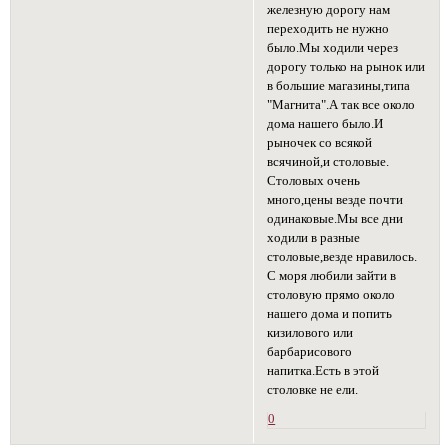
железную дорогу нам
переходить не нужно
было.Мы ходили через
дорогу только на рынок или
в большие магазины,типа
"Магнита".А так все около
дома нашего было.И
рыночек со всякой
всячиной,и столовые.
Столовых очень
много,цены везде почти
одинаковые.Мы все дни
ходили в разные
столовые,везде нравилось.
С моря любили зайти в
столовую прямо около
нашего дома и попить
кизилового или
барбарисового
напитка.Есть в этой
столовке не ели.
0