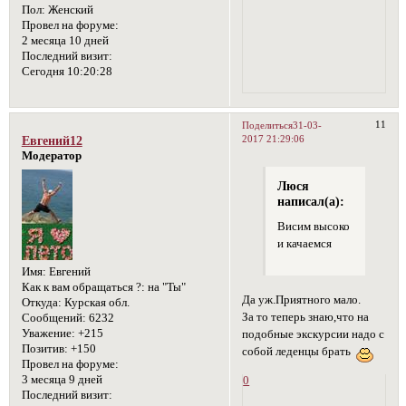
Пол:
Женский
Провел на форуме:
2 месяца 10 дней
Последний визит:
Сегодня 10:20:28
11
Поделиться
31-03-
2017 21:29:06
Евгений12
Модератор
Люся
написал(а):
Висим высоко
и качаемся
Имя:
Евгений
Как к вам обращаться ?:
на "Ты"
Да уж.Приятного мало.
Откуда:
Курская обл.
За то теперь знаю,что на
Сообщений:
6232
Уважение:
+215
подобные экскурсии надо с
Позитив:
+150
собой леденцы брать
Провел на форуме:
3 месяца 9 дней
0
Последний визит: