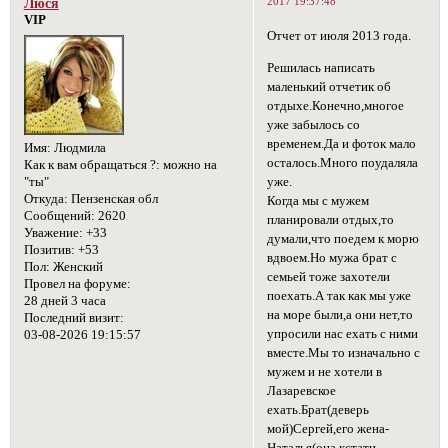
2017 19:37:48
Люся
VIP
Отчет от июля 2013 года.
Решилась написать
маленький отчетик об
отдыхе.Конечно,многое
уже забылось со
временем.Да и фоток мало
Имя:
Людмила
осталось.Много поудаляла
Как к вам обращаться ?:
можно на
"ты"
уже.
Откуда:
Пензенская обл
Когда мы с мужем
Сообщений:
2620
планировали отдых,то
Уважение:
+33
думали,что поедем к морю
Позитив:
+53
вдвоем.Но мужа брат с
Пол:
Женский
семьей тоже захотели
Провел на форуме:
поехать.А так как мы уже
28 дней 3 часа
на море были,а они нет,то
Последний визит:
упросили нас ехать с ними
03-08-2026 19:15:57
вместе.Мы то изначально с
мужем и не хотели в
Лазаревское
ехать.Брат(деверь
мой)Сергей,его жена-