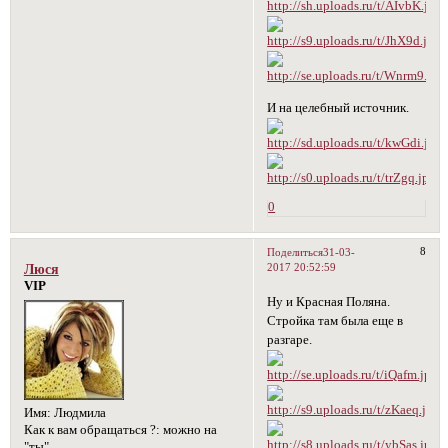
И на целебный источник.
0
8
Поделиться
31-03-
2017 20:52:59
Люся
VIP
Ну и Красная Поляна.
Стройка там была еще в
разгаре.
Имя:
Людмила
Как к вам обращаться ?:
можно на
"ты"