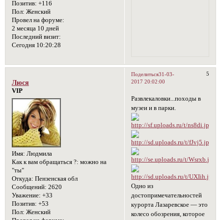
Позитив:
+116
Пол:
Женский
Провел на форуме:
2 месяца 10 дней
Последний визит:
Сегодня 10:20:28
5
Поделиться
31-03-
2017 20:02:00
Люся
VIP
Развлекаловки...походы в
музеи и в парки.
Имя:
Людмила
Как к вам обращаться ?:
можно на
"ты"
Откуда:
Пензенская обл
Одно из
Сообщений:
2620
Уважение:
+33
достопримечательностей
Позитив:
+53
курорта Лазаревское — это
Пол:
Женский
колесо обозрения, которое