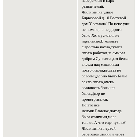
набережная и парк
развлечений.
Жили мы на улице
Бирюзовой д 10.Гостевой
дом"Светлана".По цене уже
не помню,но не дорого
было.Хотя условия не
идеальные.В комнате
сыростью пахло,туалет
плохо работал,не смывал
добром.Сушилка для белья
висела над машинами
постояльцев,вешать не
совсем удобно было.Белье
сохло плохо,очень
влажность большая
была.Двор не
проветривался.
Но это все
мелочи.Главное,погода
была отличная,море
теплое.А что еще нужно?
Жили мы на первой
береговой линии и через