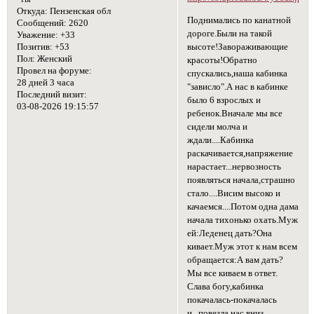
Откуда:
Пензенская обл
Поднимались по канатной
Сообщений:
2620
дороге.Были на такой
Уважение:
+33
высоте!Завораживающие
Позитив:
+53
Пол:
Женский
красоты!Обратно
Провел на форуме:
спускались,наша кабинка
28 дней 3 часа
"зависло".А нас в кабинке
Последний визит:
было 6 взрослых и
03-08-2026 19:15:57
ребенок.Вначале мы все
сидели молча и
ждали....Кабинка
раскачивается,напряжение
нарастает...нервозность
появляться начала,страшно
стало....Висим высоко и
качаемся....Потом одна дама
начала тихонько охать.Муж
ей:Леденец дать?Она
кивает.Муж этот к нам всем
обращается:А вам дать?
Мы все киваем в ответ.
Слава богу,кабинка
покачалась-покачалась
и...повезла нас вниз.