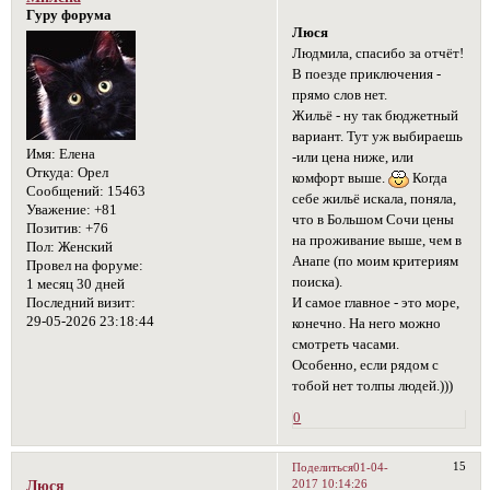
Гуру форума
Люся
Людмила, спасибо за отчёт!
В поезде приключения -
прямо слов нет.
Жильё - ну так бюджетный
вариант. Тут уж выбираешь
Имя:
Елена
-или цена ниже, или
Откуда:
Орел
комфорт выше.
Когда
Сообщений:
15463
себе жильё искала, поняла,
Уважение:
+81
что в Большом Сочи цены
Позитив:
+76
на проживание выше, чем в
Пол:
Женский
Анапе (по моим критериям
Провел на форуме:
поиска).
1 месяц 30 дней
И самое главное - это море,
Последний визит:
29-05-2026 23:18:44
конечно. На него можно
смотреть часами.
Особенно, если рядом с
тобой нет толпы людей.)))
0
15
Поделиться
01-04-
2017 10:14:26
Люся