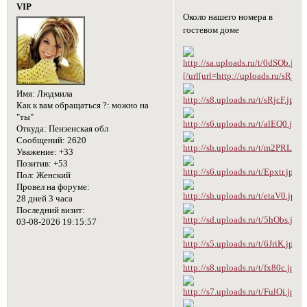
VIP
Около нашего номера в
гостевом доме
[/url[url=http://uploads.ru/sRjcF.
Имя:
Людмила
Как к вам обращаться ?:
можно на
"ты"
Откуда:
Пензенская обл
Сообщений:
2620
Уважение:
+33
Позитив:
+53
Пол:
Женский
Провел на форуме:
28 дней 3 часа
Последний визит:
03-08-2026 19:15:57