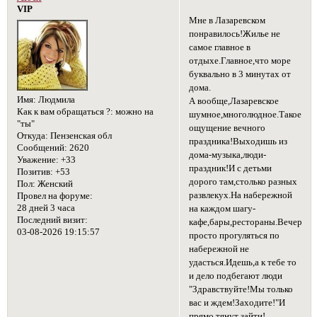
VIP
Мне в Лазаревском
понравилось!Жилье не
самое главное в
отдыхе.Главное,что море
буквально в 3 минутах от
дома.
Имя:
Людмила
А вообще,Лазаревское
Как к вам обращаться ?:
можно на
шумное,многолюдное.Такое
"ты"
ощущение вечного
Откуда:
Пензенская обл
праздника!Выходишь из
Сообщений:
2620
дома-музыка,люди-
Уважение:
+33
праздник!И с детьми
Позитив:
+53
дорого там,столько разных
Пол:
Женский
развлекух.На набережной
Провел на форуме:
28 дней 3 часа
на каждом шагу-
Последний визит:
кафе,бары,рестораны.Вечером
03-08-2026 19:15:57
просто прогуляться по
набережной не
удасться.Идешь,а к тебе то
и дело подбегают люди
"Здравствуйте!Мы только
вас и ждем!Заходите!"И
прямо тянут зайти!