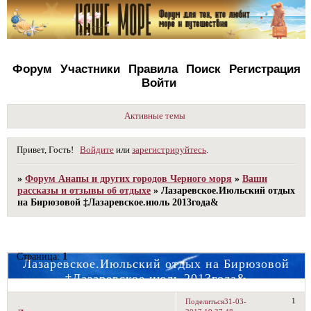
Форум
Участники
Правила
Поиск
Регистрация
Войти
Активные темы
Привет, Гость!
Войдите
или
зарегистрируйтесь
.
»
Форум Анапы и других городов Черного моря
»
Ваши
рассказы и отзывы об отдыхе
»
Лазаревское.Июльский отдых
на Бирюзовой ‡Лазаревское.июль 2013года&
Страница:
1
Лазаревское.Июльский отдых на Бирюзовой
‡Лазаревское.июль 2013года&
1
Поделиться
31-03-