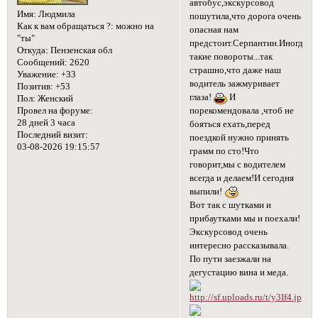
автобус,экскурсовод
Имя:
Людмила
пошутила,что дорога очень
Как к вам обращаться ?:
можно на
опасная нам
"ты"
предстоит.Серпантин.Иногда
Откуда:
Пензенская обл
такие повороты...так
Сообщений:
2620
страшно,что даже наш
Уважение:
+33
водитель зажмуривает
Позитив:
+53
глаза!
И
Пол:
Женский
порекомендовала ,чтоб не
Провел на форуме:
28 дней 3 часа
бояться ехать,перед
Последний визит:
поездкой нужно принять
03-08-2026 19:15:57
грамм по сто!Что
говорит,мы с водителем
всегда и делаем!И сегодня
выпили!
Вот так с шутками и
прибаутками мы и поехали!
Экскурсовод очень
интересно рассказывала.
По пути заезжали на
дегустацию вина и меда.