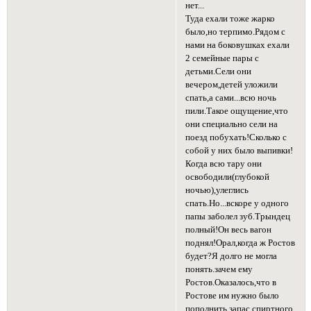
нет...
Туда ехали тоже жарко
было,но терпимо.Рядом с
нами на боковушках ехали
2 семейные пары с
детьми.Сели они
вечером,детей уложили
спать,а сами...всю ночь
пили.Такое ощущение,что
они специально сели на
поезд побухать!Сколько с
собой у них было выпивки!
Когда всю тару они
освободили(глубокой
ночью),улеглись
спать.Но...вскоре у одного
папы заболел зуб.Трындец
полный!Он весь вагон
поднял!Орал,когда ж Ростов
будет?Я долго не могла
понять.зачем ему
Ростов.Оказалось,что в
Ростове им нужно было
пополнить запас спиртного.