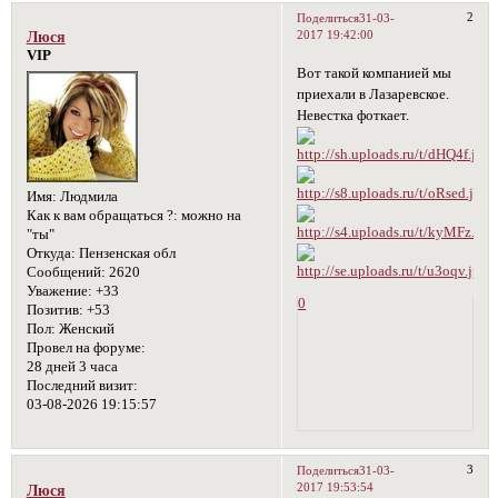
2
Поделиться
31-03-
2017 19:42:00
Люся
VIP
Вот такой компанией мы
приехали в Лазаревское.
Невестка фоткает.
Имя:
Людмила
Как к вам обращаться ?:
можно на
"ты"
Откуда:
Пензенская обл
Сообщений:
2620
Уважение:
+33
0
Позитив:
+53
Пол:
Женский
Провел на форуме:
28 дней 3 часа
Последний визит:
03-08-2026 19:15:57
3
Поделиться
31-03-
2017 19:53:54
Люся