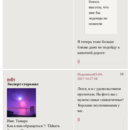
боюсь
высоты, что
мне бы
леденцы не
помогли
Я теперь тоже больше
близко даже не подойду к
канатной дороге.
0
16
Поделиться
03-04-
2017 14:27:58
nelly
Эксперт-старожил
Люся, и я с удовольствием
прочитала. На фото вы с
мужем самые симпатичные!
Хорошие воспоминания у
вас.
0
Имя:
Тамара
Как к вам обращаться ?:
ТЫкать