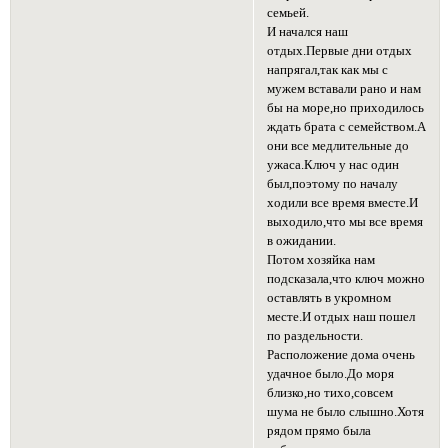
семьей.
И начался наш
отдых.Первые дни отдых
напрягал,так как мы с
мужем вставали рано и нам
бы на море,но приходилось
ждать брата с семейством.А
они все медлительные до
ужаса.Ключ у нас один
был,поэтому по началу
ходили все время вместе.И
выходило,что мы все время
в ожидании.
Потом хозяйка нам
подсказала,что ключ можно
оставлять в укромном
месте.И отдых наш пошел
по раздельности.
Расположение дома очень
удачное было.До моря
близко,но тихо,совсем
шума не было слышно.Хотя
рядом прямо была