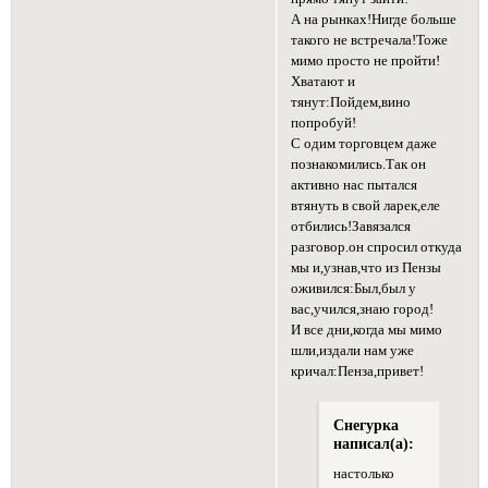
А на рынках!Нигде больше
такого не встречала!Тоже
мимо просто не пройти!
Хватают и
тянут:Пойдем,вино
попробуй!
С одим торговцем даже
познакомились.Так он
активно нас пытался
втянуть в свой ларек,еле
отбились!Завязался
разговор.он спросил откуда
мы и,узнав,что из Пензы
оживился:Был,был у
вас,учился,знаю город!
И все дни,когда мы мимо
шли,издали нам уже
кричал:Пенза,привет!
Снегурка
написал(а):
настолько