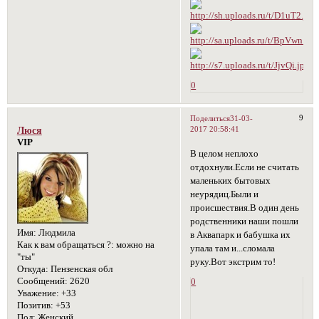
0
9
Поделиться
31-03-
2017 20:58:41
Люся
VIP
В целом неплохо
отдохнули.Если не считать
маленьких бытовых
неурядиц.Были и
происшествия.В один день
родственники наши пошли
Имя:
Людмила
в Аквапарк и бабушка их
Как к вам обращаться ?:
можно на
упала там и...сломала
"ты"
руку.Вот экстрим то!
Откуда:
Пензенская обл
Сообщений:
2620
0
Уважение:
+33
Позитив:
+53
Пол:
Женский