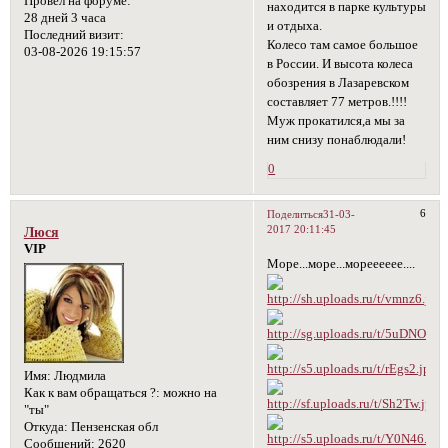
Провел на форуме:
находится в парке культуры
28 дней 3 часа
и отдыха.
Последний визит:
Колесо там самое большое
03-08-2026 19:15:57
в России. И высота колеса
обозрения в Лазаревском
составляет 77 метров.!!!!
Муж прокатился,а мы за
ним снизу понаблюдали!
0
6
Поделиться
31-03-
2017 20:11:45
Люся
VIP
Море...море...морееееее....
Имя:
Людмила
Как к вам обращаться ?:
можно на
"ты"
Откуда:
Пензенская обл
Сообщений:
2620