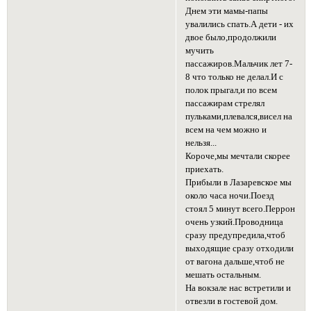
Днем эти мамы-папы
увалились спать.А дети - их
двое было,продолжили
мучить
пассажиров.Мальчик лет 7-
8 что только не делал.И с
полок прыгал,и по всем
пассажирам стрелял
пульками,плевался,висел на
всем на чем можно и
нельзя...
Короче,мы мечтали скорее
приехать.
Прибыли в Лазаревское мы
около часа ночи.Поезд
стоял 5 минут всего.Перрон
очень узкий.Проводница
сразу предупредила,чтоб
выходящие сразу отходили
от вагона дальше,чтоб не
мешать остальным.
На вокзале нас встретили и
отвезли в гостевой дом.