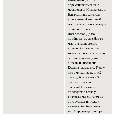
Наталья(она,кстати
беременная была на 2
месяце),сын-Никита,еще и
Натальи мать захотела
ехать тоже.И вот такой
многочисленной командой
решили ехать в
Лазаревское.Долго
подбирали жилье.Нас то
много,а жить вместе
хотели.В итоге нашли
жилье на Бирюзовой улице
,забронировали ,купили
билеты и...поехали!
Ехали в плацкарте. Туда у
нас с мужем верх-низ 2
отсек,у брата семьи 3
отсек,а обратно
...жесть.Они ехали в
последнем отсеке у
туалета,а мы с мужем на
боковушках и...тоже у
туалета.Это было что-
то...Жара,кондиционера