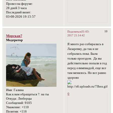
Провел на форуме:
28 дней 3 часа
Последний визит:
03-08-2026 19:15:57
10
Поделиться
31-03-
2017 21:14:42
Морская7
Модератор
Я много раз собиралась в
Лазаревку, да так и не
собралась пока. Была
только проездом. Да вы
действительно попали в год
перед олимпиадой, еще все
там менялось. Но все равно
здорово
Имя:
Галина
0
Как к вам обращаться ?:
на ты
Откуда:
Люберцы
Сообщений:
9105
Уважение:
+110
Позитив:
+116