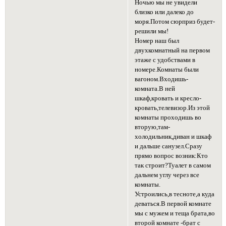
Ночью мы не увидели
близко или далеко до
моря.Потом сюрприз будет-
решили мы!
Номер наш был
двухкомнатный на первом
этаже с удобствами в
номере.Комнаты были
вагоном.Входишь-
комната.В ней
шкаф,кровать и кресло-
кровать,телевизор.Из этой
комнаты проходишь во
вторую,там-
холодильник,диван и шкаф
и дальше санузел.Сразу
прямо вопрос возник:Кто
так строит?Туалет в самом
дальнем углу через все
комнаты.
Устроились,в тесноте,а куда
деваться.В первой комнате
мы с мужем и теща брата,во
второй комнате -брат с