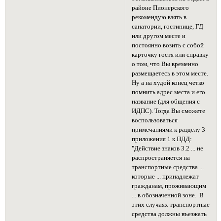
районе Пионерского
рекомендую взять в
санатории, гостинице, ГД
или другом месте и
постоянно возить с собой
карточку гостя или справку
о том, что Вы временно
размещаетесь в этом месте.
Ну а на худой конец четко
помнить адрес места и его
название (для общения с
ИДПС). Тогда Вы сможете
воспользоваться
примечаниями к разделу 3
приложения 1 к ПДД:
"Действие знаков 3.2 ... не
распространяется на
транспортные средства ...
которые ... принадлежат
гражданам, проживающим
... в обозначенной зоне. В
этих случаях транспортные
средства должны въезжать