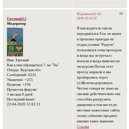
10
Поделиться
21-02-
2018 22:14:32
Евгений12
Модератор
Я как водитель там не
передвигался.Тем не менее
в прошлые приезды на
отдых,хозяин "Радуги"
пользовался этим проездом
и когда нас встречал с
Имя:
Евгений
вокзала и когда вывозил на
Как к вам обращаться ?:
на "Ты"
экскурсии.Потом этот
Откуда:
Курская обл.
проезд закрыли и мы
Сообщений:
6232
пробирались через
Уважение:
+215
ул.Железнодорожную.
Позитив:
+150
Честно говоря не знаю на
Провел на форуме:
сколько действительно она
3 месяца 9 дней
способна разгрузить
Последний визит:
22-04-2026 12:02:11
движение в том месте,но
местные новостные сайты
этому событию предают
именно такое значение
Ссылка