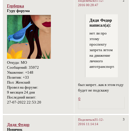
2
Поделиться
31-12-
2016 00:28:47
Герберка
Гуру форума
Дядя Федор
написал(а):
нет ли про
этому
проспекту
запрета летом
на движение
личного
Откуда:
МО
автотранспорта?
Сообщений:
35972
Уважение:
+148
Позитив:
+33
Пол:
Женский
был запрет...как в этом году
Провел на форуме:
будет не подскажу
9 месяцев 24 дня
Последний визит:
0
27-07-2022 22:53:20
3
Поделиться
31-12-
2016 11:14:14
Дядя Федор
Новичок