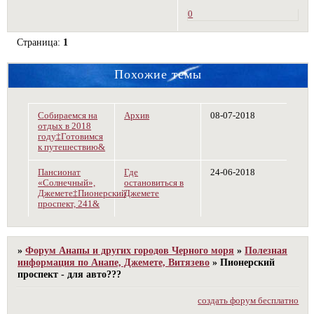
0
Страница:
1
Похожие темы
Собираемся на
Архив
08-07-2018
отдых в 2018
году‡Готовимся
к путешествию&
Пансионат
Где
24-06-2018
«Солнечный»,
остановиться в
Джемете‡Пионерский
Джемете
проспект, 241&
»
Форум Анапы и других городов Черного моря
»
Полезная
информация по Анапе, Джемете, Витязево
»
Пионерский
проспект - для авто???
создать форум бесплатно