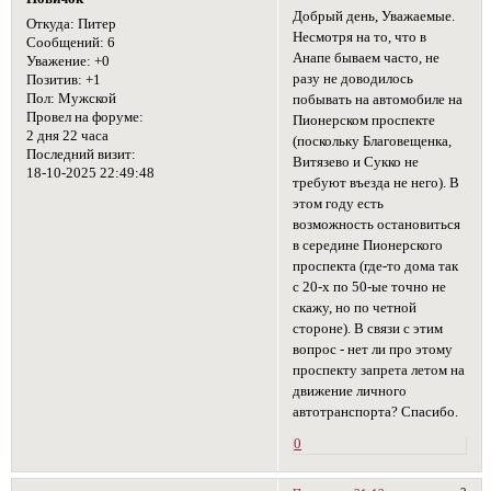
Добрый день, Уважаемые.
Откуда:
Питер
Несмотря на то, что в
Сообщений:
6
Анапе бываем часто, не
Уважение:
+0
разу не доводилось
Позитив:
+1
Пол:
Мужской
побывать на автомобиле на
Провел на форуме:
Пионерском проспекте
2 дня 22 часа
(поскольку Благовещенка,
Последний визит:
Витязево и Сукко не
18-10-2025 22:49:48
требуют въезда не него). В
этом году есть
возможность остановиться
в середине Пионерского
проспекта (где-то дома так
с 20-х по 50-ые точно не
скажу, но по четной
стороне). В связи с этим
вопрос - нет ли про этому
проспекту запрета летом на
движение личного
автотранспорта? Спасибо.
0