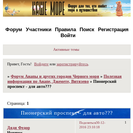
Форум
Участники
Правила
Поиск
Регистрация
Войти
Активные темы
Привет, Гость!
Войдите
или
зарегистрируйтесь
.
»
Форум Анапы и других городов Черного моря
»
Полезная
информация по Анапе, Джемете, Витязево
»
Пионерский
проспект - для авто???
Страница:
1
Пионерский проспект - для авто???
1
Поделиться
30-12-
2016 23:10:18
Дядя Федор
Новичок