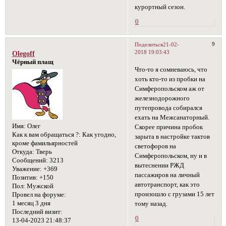
курортный сезон.
0
9
Поделиться
21-02-
2018 19:03:43
Olegoff
Чёрный плащ
Что-то я сомневаюсь, что
хоть кто-то из пробки на
Симферопольском аж от
железнодорожного
путепровода собирался
ехать на Межсанаторный.
Имя:
Олег
Скорее причина пробок
Как к вам обращаться ?:
Как угодно,
зарыта в настройке тактов
кроме фамильярностей
светофоров на
Откуда:
Тверь
Симферопольском, ну и в
Сообщений:
3213
вытеснении РЖД
Уважение:
+369
пассажиров на личный
Позитив:
+150
автотранспорт, как это
Пол:
Мужской
произошло с грузами 15 лет
Провел на форуме:
1 месяц 3 дня
тому назад.
Последний визит:
0
13-04-2023 21:48:37