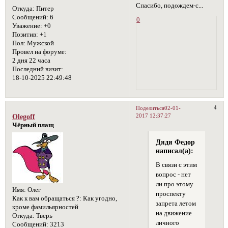
Спасибо, подождем-с...
Откуда:
Питер
Сообщений:
6
0
Уважение:
+0
Позитив:
+1
Пол:
Мужской
Провел на форуме:
2 дня 22 часа
Последний визит:
18-10-2025 22:49:48
4
Поделиться
02-01-
2017 12:37:27
Olegoff
Чёрный плащ
Дядя Федор
написал(а):
В связи с этим
вопрос - нет
ли про этому
Имя:
Олег
проспекту
Как к вам обращаться ?:
Как угодно,
запрета летом
кроме фамильярностей
на движение
Откуда:
Тверь
личного
Сообщений:
3213