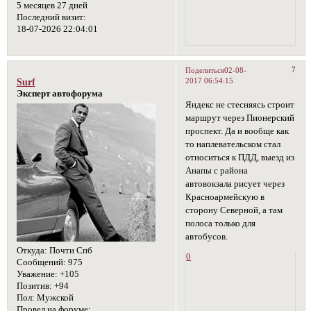
5 месяцев 27 дней
Последний визит:
18-07-2026 22:04:01
7
Поделиться
02-08-
2017 06:54:15
Surf
Эксперт автофорума
Яндекс не стесняясь строит
маршрут через Пионерский
проспект. Да и вообще как
то наплевательском стал
относиться к ПДД, выезд из
Анапы с района
автовокзала рисует через
Красноармейскую в
сторону Северной, а там
полоса только для
автобусов.
Откуда:
Почти Спб
0
Сообщений:
975
Уважение:
+105
Позитив:
+94
Пол:
Мужской
Провел на форуме: