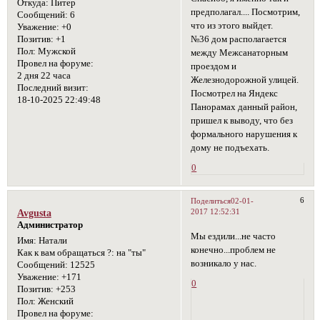
Откуда:
Питер
предполагал.... Посмотрим,
Сообщений:
6
что из этого выйдет.
Уважение:
+0
№36 дом располагается
Позитив:
+1
Пол:
Мужской
между Межсанаторным
Провел на форуме:
проездом и
2 дня 22 часа
Железнодорожной улицей.
Последний визит:
Посмотрел на Яндекс
18-10-2025 22:49:48
Панорамах данный район,
пришел к выводу, что без
формального нарушения к
дому не подъехать.
0
6
Поделиться
02-01-
2017 12:52:31
Avgusta
Администратор
Мы ездили...не часто
Имя:
Натали
конечно...проблем не
Как к вам обращаться ?:
на "ты"
возникало у нас.
Сообщений:
12525
Уважение:
+171
0
Позитив:
+253
Пол:
Женский
Провел на форуме: