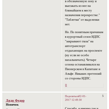
в обозначенную зону и
выезжать из нее на
ближайшем к месту
назначения перекрестке."
"Таблетки" от выделенки
нет.
Но. По понятным причинам
в курортный сезон ИДПС
"закрывают глаза" на
автотранспорт
отдыхающих на проспекте
(ну если не особо
нахальничать). Четыре
сезона останавливался на
Пионерском в Капитане и
Альфе. Никаких претензий
со стороны ИДПС.
0
5
Поделиться
02-01-
2017 12:49:30
Дядя Федор
Новичок
Спасибо, я именно так и