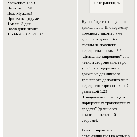
автотранспорта?
Уважение:
+369
Позитив:
+150
Пол:
Мужской
Провел на форуме:
Ну вообще-то официально
1 месяц 3 дня
движение по Пионерскому
Последний визит:
проспекту закрыто уже
13-04-2023 21:48:37
давно и надолго. Все
въезды на проспект
перекрыты знаками 3.2
"Движение запрещено" а по
четной стороне вплоть до
ул. Железнодорожной
движение для личного
транспорта дополнительно
перекрыто горизонтальной
разметкой 1.23
"Специальная полоса для
маршрутных транспортных
средств" (дальше эта
полоса по нечетной
стороне).
Если собираетесь
останавливаться на отдых в