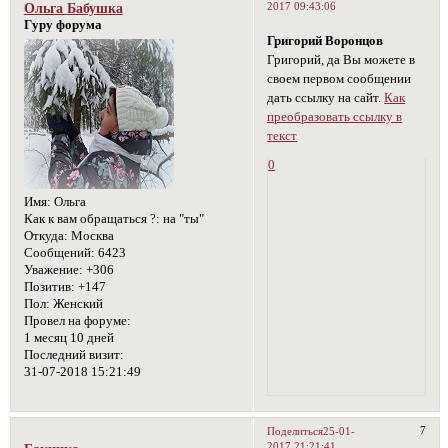
2017 09:43:06
Ольга Бабушка
Гуру форума
Григорий Воронцов
Григорий, да Вы можете в
своем первом сообщении
дать ссылку на сайт.
Как
преобразовать ссылку в
текст
0
Имя:
Ольга
Как к вам обращаться ?:
на "ты"
Откуда:
Москва
Сообщений:
6423
Уважение:
+306
Позитив:
+147
Пол:
Женский
Провел на форуме:
1 месяц 10 дней
Последний визит:
31-07-2018 15:21:49
7
Поделиться
25-01-
2017 21:21:41