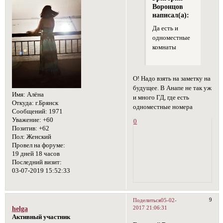
Воронцов
написал(а):
Да есть и
одноместные
комнаты
О! Надо взять на заметку на
будущее. В Анапе не так уж
Имя:
Алёна
и много ГД, где есть
Откуда:
г.Брянск
одноместные номера
Сообщений:
1971
Уважение:
+60
0
Позитив:
+62
Пол:
Женский
Провел на форуме:
19 дней 18 часов
Последний визит:
03-07-2019 15:52:33
9
Поделиться
05-02-
2017 21:06:31
helga
Активный участник