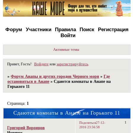
Форум
Участники
Правила
Поиск
Регистрация
Войти
Активные темы
Привет, Гость!
Войдите
или
зарегистрируйтесь
.
»
Форум Анапы и других городов Черного моря
»
Где
остановиться в Анапе
»
Сдаются комнаты в Анапе на
Горького 11
Страница:
1
Сдаются комнаты в Анапе на Горького 11
1
Поделиться
27-12-
2016 23:56:58
Григорий Воронцов
Новичок