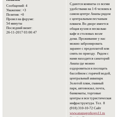
Сдаются комнаты со всеми
Сообщений:
4
удобствами на 1-6 человек в
Уважение:
+3
самом центре Анапы рядом
Позитив:
+0
с центральным песчаным
Провел на форуме:
54 минуты
пляжем. Во дворе имеется
Последний визит:
общая кухня и несколько
26-11-2017 03:00:47
кафе и столовых возле
дома. Проживание у нас
можно забронировать
заранее с предоплатой или
снять по приезду. Рядом с
нами находится санаторий
Анапа где можно
оздоровиться и посещать
бассейном с горячей водой,
центральный аквапарк
Золотой пляж, главный
парк, автовокзал, почта,
банкоматы, торговые
центры и вся туристическая
инфраструктура. Тел. 8
(918) 310-10-72 Сайт
www.anapagorkogo11.ru