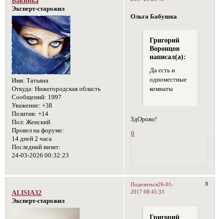
Бакинка
Эксперт-старожил
Ольга Бабушка
Григорий
Воронцов
написал(а):
Да есть и
одноместные
Имя:
Татьяна
Откуда:
Нижегородская область
комнаты
Сообщений:
1997
Уважение:
+38
Позитив:
+14
ЗдОрово!
Пол:
Женский
Провел на форуме:
0
14 дней 2 часа
Последний визит:
24-03-2026 00:32:23
8
Поделиться
26-01-
2017 08:45:33
ALISIA32
Эксперт-старожил
Григорий