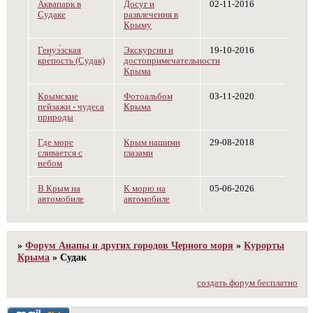
Аквапарк в
Досуг и
02-11-2016
Судаке
развлечения в
Крыму
Генуэ́зская
Экскурсии и
19-10-2016
кре́пость (Судак)
достопримечательности
Крыма
Крымские
Фотоальбом
03-11-2020
пейзажи - чудеса
Крыма
природы
Где море
Крым нашими
29-08-2018
сливается с
глазами
небом
В Крым на
К морю на
05-06-2026
автомобиле
автомобиле
»
Форум Анапы и других городов Черного моря
»
Курорты
Крыма
»
Судак
создать форум бесплатно