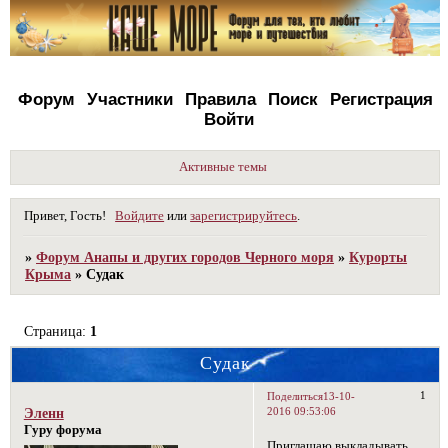
Форум
Участники
Правила
Поиск
Регистрация
Войти
Активные темы
Привет, Гость!
Войдите
или
зарегистрируйтесь
.
»
Форум Анапы и других городов Черного моря
»
Курорты
Крыма
»
Судак
Страница:
1
Судак
1
Поделиться
13-10-
2016 09:53:06
Эленн
Гуру форума
Приглашаю выкладывать