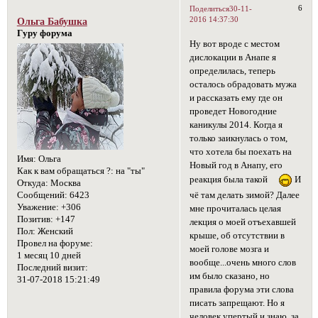
6
Поделиться
30-11-
2016 14:37:30
Ольга Бабушка
Гуру форума
Ну вот вроде с местом
дислокации в Анапе я
определилась, теперь
осталось обрадовать мужа
и рассказать ему где он
проведет Новогодние
каникулы 2014. Когда я
только заикнулась о том,
что хотела бы поехать на
Имя:
Ольга
Новый год в Анапу, его
Как к вам обращаться ?:
на "ты"
реакция была такой
И
Откуда:
Москва
Сообщений:
6423
чё там делать зимой? Далее
Уважение:
+306
мне прочиталась целая
Позитив:
+147
лекция о моей отъехавшей
Пол:
Женский
крыше, об отсутствии в
Провел на форуме:
моей голове мозга и
1 месяц 10 дней
вообще...очень много слов
Последний визит:
им было сказано, но
31-07-2018 15:21:49
правила форума эти слова
писать запрещают. Но я
человек упертый и знаю, за