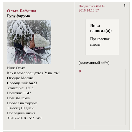
5
Поделиться
30-11-
2016 14:16:57
Ольга Бабушка
Гуру форума
Янка
написал(а):
Прекрасная
мысль!
[взломанный сайт]
Имя:
Ольга
0
Как к вам обращаться ?:
на "ты"
Откуда:
Москва
Сообщений:
6423
Уважение:
+306
Позитив:
+147
Пол:
Женский
Провел на форуме:
1 месяц 10 дней
Последний визит:
31-07-2018 15:21:49