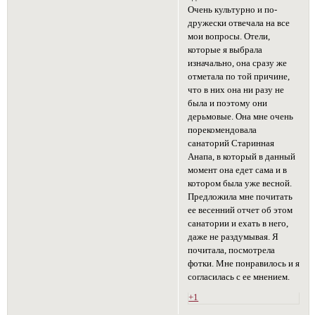
Очень культурно и по-
дружески отвечала на все
мои вопросы. Отели,
которые я выбрала
изначально, она сразу же
отметала по той причине,
что в них она ни разу не
была и поэтому они
дерьмовые. Она мне очень
порекомендовала
санаторий Старинная
Анапа, в который в данный
момент она едет сама и в
котором была уже весной.
Предложила мне почитать
ее весенний отчет об этом
санатории и ехать в него,
даже не раздумывая. Я
почитала, посмотрела
фотки. Мне понравилось и я
согласилась с ее мнением.
+1