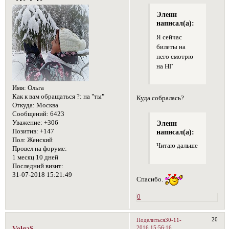
Эленн
написал(а):
Я сейчас
билеты на
него смотрю
на НГ
Имя:
Ольга
Как к вам обращаться ?:
на "ты"
Куда собралась?
Откуда:
Москва
Сообщений:
6423
Эленн
Уважение:
+306
написал(а):
Позитив:
+147
Пол:
Женский
Читаю дальше
Провел на форуме:
1 месяц 10 дней
Последний визит:
31-07-2018 15:21:49
Спасибо.
0
20
Поделиться
30-11-
2016 15:56:16
VolgaS