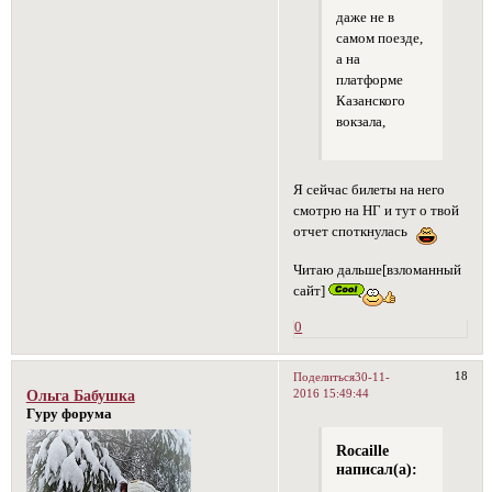
даже не в
самом поезде,
а на
платформе
Казанского
вокзала,
Я сейчас билеты на него
смотрю на НГ и тут о твой
отчет споткнулась
Читаю дальше[взломанный
сайт]
0
18
Поделиться
30-11-
2016 15:49:44
Ольга Бабушка
Гуру форума
Rocaille
написал(а):