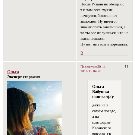
После Рязани не обещаю,
т.к. там леса глухие
начнутся, боюсь инет
заглохнет. Ну ничего,
значит спать завалишься, а
то ты все жалуешься, что не
высыпаешься.
Ну вот на этом и порешили.
0
11
Поделиться
30-11-
2016 15:04:20
Ольга
Эксперт-старожил
Ольга
Бабушка
написал(а):
даже не в
самом поезде,
а на
платформе
Казанского
вокзала, т.к.