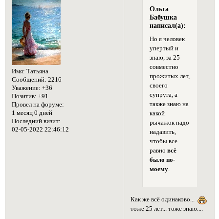
Ольга
Бабушка
написал(а):
Но я человек
упертый и
знаю, за 25
совместно
Имя:
Татьяна
прожитых лет,
Сообщений:
2216
своего
Уважение:
+36
супруга, а
Позитив:
+91
также знаю на
Провел на форуме:
1 месяц 0 дней
какой
Последний визит:
рычажок надо
02-05-2022 22:46:12
надавить,
чтобы все
равно
всё
было по-
моему
.
Как же всё одинаково...
тоже 25 лет... тоже знаю....