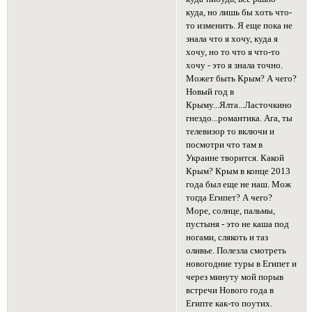
куда, но лишь бы хоть что-
то изменить. Я еще пока не
знала что я хочу, куда я
хочу, но то что я что-то
хочу - это я знала точно.
Может быть Крым? А чего?
Новый год в
Крыму...Ялта...Ласточкино
гнездо...романтика. Ага, ты
телевизор то включи и
посмотри что там в
Украине творится. Какой
Крым? Крым в конце 2013
года был еще не наш. Мож
тогда Египет? А чего?
Море, солнце, пальмы,
пустыня - это не каша под
ногами, слякоть и таз
оливье. Полезла смотреть
новогодние туры в Египет и
через минуту мой порыв
встречи Нового года в
Египте как-то поутих.