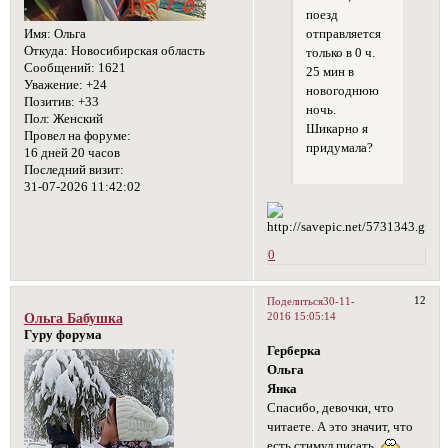
поезд
Имя:
Ольга
отправляется
Откуда:
Новосибирская область
только в 0 ч.
Сообщений:
1621
25 мин в
Уважение:
+24
новогоднюю
Позитив:
+33
ночь.
Пол:
Женский
Шикарно я
Провел на форуме:
придумала?
16 дней 20 часов
Последний визит:
31-07-2026 11:42:02
0
12
Поделиться
30-11-
2016 15:05:14
Ольга Бабушка
Гуру форума
Герберка
Ольга
Янка
Спасибо, девочки, что
читаете. А это значит, что
есть стимул писать.