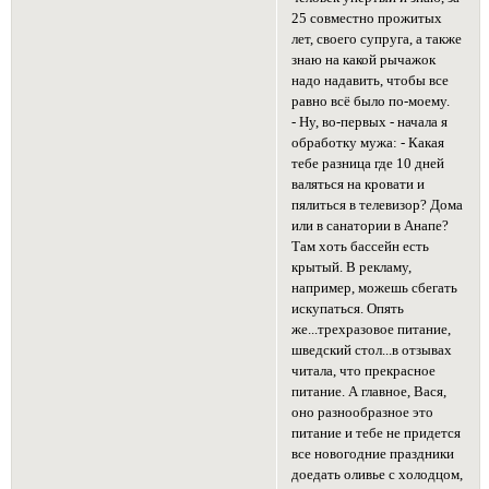
25 совместно прожитых
лет, своего супруга, а также
знаю на какой рычажок
надо надавить, чтобы все
равно всё было по-моему.
- Ну, во-первых - начала я
обработку мужа: - Какая
тебе разница где 10 дней
валяться на кровати и
пялиться в телевизор? Дома
или в санатории в Анапе?
Там хоть бассейн есть
крытый. В рекламу,
например, можешь сбегать
искупаться. Опять
же...трехразовое питание,
шведский стол...в отзывах
читала, что прекрасное
питание. А главное, Вася,
оно разнообразное это
питание и тебе не придется
все новогодние праздники
доедать оливье с холодцом,