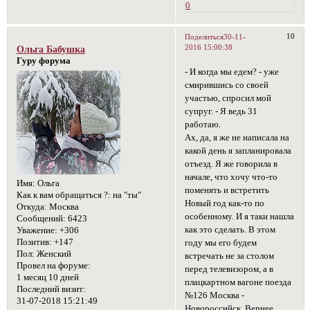
0
10
Поделиться
30-11-
2016 15:00:38
Ольга Бабушка
Гуру форума
- И когда мы едем? - уже
смирившись со своей
участью, спросил мой
супруг. - Я ведь 31
работаю.
Ах, да, я же не написала на
какой день я запланировала
отъезд. Я же говорила в
начале, что хочу что-то
Имя:
Ольга
поменять и встретить
Как к вам обращаться ?:
на "ты"
Новый год как-то по
Откуда:
Москва
особенному. И я таки нашла
Сообщений:
6423
как это сделать. В этом
Уважение:
+306
Позитив:
+147
году мы его будем
Пол:
Женский
встречать не за столом
Провел на форуме:
перед телевизором, а в
1 месяц 10 дней
плацкартном вагоне поезда
Последний визит:
№126 Москва -
31-07-2018 15:21:49
Новороссийск. Вернее...