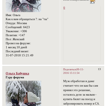
0
Имя:
Ольга
Как к вам обращаться ?:
на "ты"
Откуда:
Москва
Сообщений:
6423
Уважение:
+306
Позитив:
+147
Пол:
Женский
Провел на форуме:
1 месяц 10 дней
Последний визит:
31-07-2018 15:21:49
13
Поделиться
30-11-
2016 15:11:54
Ольга Бабушка
Гуру форума
Муж обработан и даже
считает что он как бы сам
принял это решение,
осталось дело за малым -
купить билет на поезд и
забронировать номер в СА.