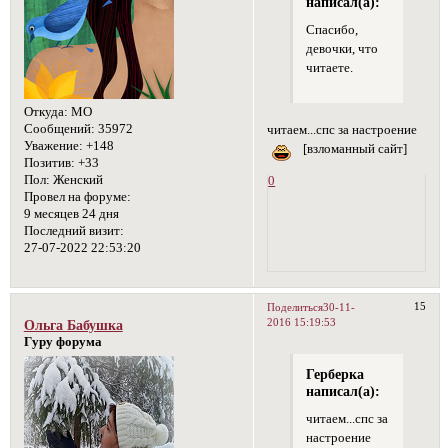
написал(а):
Спасибо,
девочки, что
читаете.
Откуда:
МО
Сообщений:
35972
читаем...спс за настроение
Уважение:
+148
[взломанный сайт]
Позитив:
+33
Пол:
Женский
0
Провел на форуме:
9 месяцев 24 дня
Последний визит:
27-07-2022 22:53:20
15
Поделиться
30-11-
2016 15:19:53
Ольга Бабушка
Гуру форума
Герберка
написал(а):
читаем...спс за
настроение