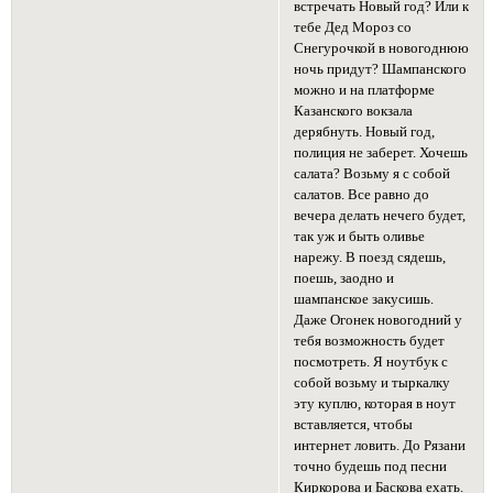
встречать Новый год? Или к
тебе Дед Мороз со
Снегурочкой в новогоднюю
ночь придут? Шампанского
можно и на платформе
Казанского вокзала
дерябнуть. Новый год,
полиция не заберет. Хочешь
салата? Возьму я с собой
салатов. Все равно до
вечера делать нечего будет,
так уж и быть оливье
нарежу. В поезд сядешь,
поешь, заодно и
шампанское закусишь.
Даже Огонек новогодний у
тебя возможность будет
посмотреть. Я ноутбук с
собой возьму и тыркалку
эту куплю, которая в ноут
вставляется, чтобы
интернет ловить. До Рязани
точно будешь под песни
Киркорова и Баскова ехать.