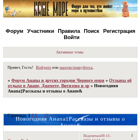
Форум
Участники
Правила
Поиск
Регистрация
Войти
Активные темы
Привет, Гость!
Войдите
или
зарегистрируйтесь
.
»
Форум Анапы и других городов Черного моря
»
Отзывы об
отдыхе в Анапе, Джемете, Витязево и др
»
Новогодняя
Анапа‡Рассказы и отзывы о Анапе&
Страница:
1
2
3
…
12
»
Новогодняя Анапа‡Рассказы и отзывы о
Анапе&
1
Поделиться
30-11-