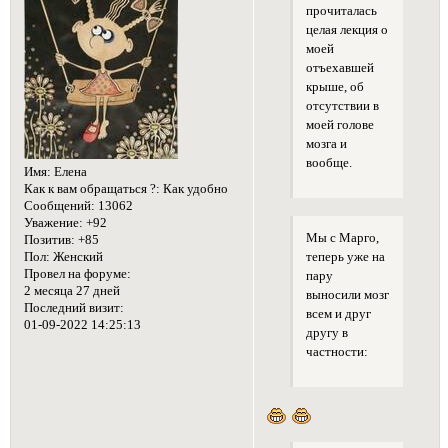
прочиталась
целая лекция о
моей
отъехавшей
крыше, об
отсутствии в
моей голове
мозга и
вообще.
Имя:
Елена
Как к вам обращаться ?:
Как удобно
Сообщений:
13062
Уважение:
+92
Мы с Марго,
Позитив:
+85
теперь уже на
Пол:
Женский
Провел на форуме:
пару
2 месяца 27 дней
выносили мозг
Последний визит:
всем и друг
01-09-2022 14:25:13
другу в
частности: