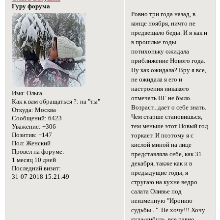
Гуру форума
Ровно три года назад, в
конце ноября, ничто не
предвещало беды. И я как и
в прошлые годы
потихоньку ожидала
приближение Нового года.
Ну как ожидала? Вру я все,
не ожидала я его и
настроения никакого
Имя:
Ольга
отмечать НГ не было.
Как к вам обращаться ?:
на "ты"
Возраст...дает о себе знать.
Откуда:
Москва
Чем старше становишься,
Сообщений:
6423
тем меньше этот Новый год
Уважение:
+306
Позитив:
+147
торкает. И поэтому я с
Пол:
Женский
кислой миной на лице
Провел на форуме:
представляла себе, как 31
1 месяц 10 дней
декабря, также как и в
Последний визит:
предыдущие годы, я
31-07-2018 15:21:49
стругаю на кухне ведро
салата Оливье под
неизменную "Иронию
судьбы...". Не хочу!!! Хочу
куда-нибудь, все равно