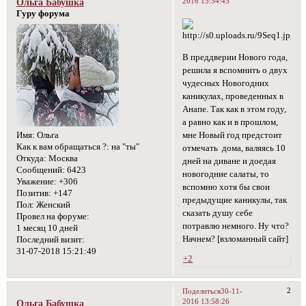
2016 13:34:45
Ольга Бабушка
Гуру форума
В преддверии Нового года,
решила я вспомнить о двух
чудесных Новогодних
каникулах, проведенных в
Анапе. Так как в этом году,
а равно как и в прошлом,
Имя:
Ольга
мне Новый год предстоит
Как к вам обращаться ?:
на "ты"
отмечать дома, валяясь 10
Откуда:
Москва
дней на диване и доедая
Сообщений:
6423
новогодние салаты, то
Уважение:
+306
вспомню хотя бы свои
Позитив:
+147
предыдущие каникулы, так
Пол:
Женский
сказать душу себе
Провел на форуме:
потравлю немного. Ну что?
1 месяц 10 дней
Начнем? [взломанный сайт]
Последний визит:
31-07-2018 15:21:49
+2
2
Поделиться
30-11-
2016 13:58:26
Ольга Бабушка