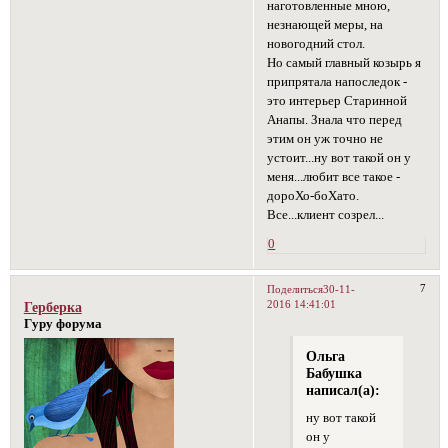
наготовленные мною,
незнающей меры, на
новогодний стол.
Но самый главный козырь я
припрятала напоследок -
это интерьер Старинной
Анапы. Знала что перед
этим он уж точно не
устоит...ну вот такой он у
меня...любит все такое -
дороХо-боХато.
Все...клиент созрел...
0
7
Поделиться
30-11-
2016 14:41:01
Герберка
Гуру форума
Ольга
Бабушка
написал(а):
ну вот такой
он у