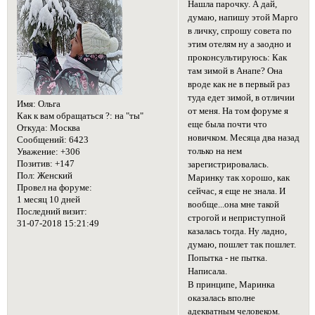
Нашла парочку. А дай,
думаю, напишу этой Марго
в личку, спрошу совета по
этим отелям ну а заодно и
проконсультируюсь: Как
там зимой в Анапе? Она
вроде как не в первый раз
туда едет зимой, в отличии
Имя:
Ольга
от меня. На том форуме я
Как к вам обращаться ?:
на "ты"
еще была почти что
Откуда:
Москва
новичком. Месяца два назад
Сообщений:
6423
только на нем
Уважение:
+306
Позитив:
+147
зарегистрировалась.
Пол:
Женский
Маринку так хорошо, как
Провел на форуме:
сейчас, я еще не знала. И
1 месяц 10 дней
вообще...она мне такой
Последний визит:
строгой и неприступной
31-07-2018 15:21:49
казалась тогда. Ну ладно,
думаю, пошлет так пошлет.
Попытка - не пытка.
Написала.
В принципе, Маринка
оказалась вполне
адекватным человеком.