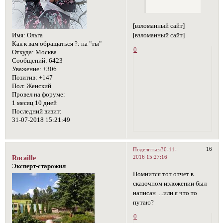
[взломанный сайт]
Имя:
Ольга
[взломанный сайт]
Как к вам обращаться ?:
на "ты"
0
Откуда:
Москва
Сообщений:
6423
Уважение:
+306
Позитив:
+147
Пол:
Женский
Провел на форуме:
1 месяц 10 дней
Последний визит:
31-07-2018 15:21:49
16
Поделиться
30-11-
2016 15:27:16
Rocaille
Эксперт-старожил
Помнится тот отчет в
сказочном изложении был
написан ...или я что то
путаю?
0