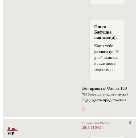
Ольга
Бабушка
написал(а):
Какая тебе
разница где 10
дней валяться
и пялиться в
телевизор?
Вот права ты, Оля, на 100
%! Умеешь убедить мужа!
Буду ждать продолжения!
0
9
Поделиться
30-11-
2016 14:54:04
Янка
VIP