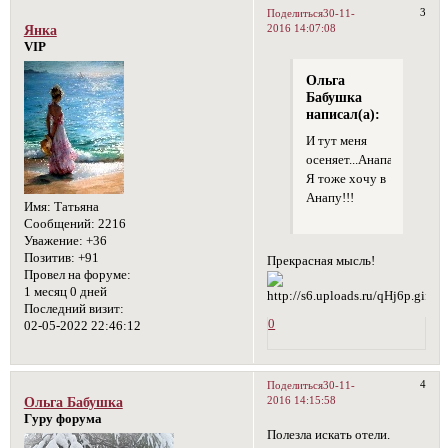
3
Поделиться
30-11-
2016 14:07:08
Янка
VIP
Ольга
Бабушка
написал(а):
И тут меня
осеняет...Анапа.
Я тоже хочу в
Анапу!!!
Имя:
Татьяна
Сообщений:
2216
Уважение:
+36
Позитив:
+91
Прекрасная мысль!
Провел на форуме:
1 месяц 0 дней
Последний визит:
0
02-05-2022 22:46:12
4
Поделиться
30-11-
2016 14:15:58
Ольга Бабушка
Гуру форума
Полезла искать отели.