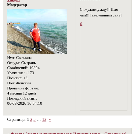
Модератор
Сижу,гляжу,жду!!!Пью
чай!!! [взломанный сайт]
0
Имя:
Светлана
Откуда:
Сызрань
Сообщений:
10804
Уважение:
+173
Позитив:
+3
Пол:
Женский
Провел на форуме:
4 месяца 12 дней
Последний визит:
06-08-2026 16:54:10
Страница:
1
2
3
…
12
»