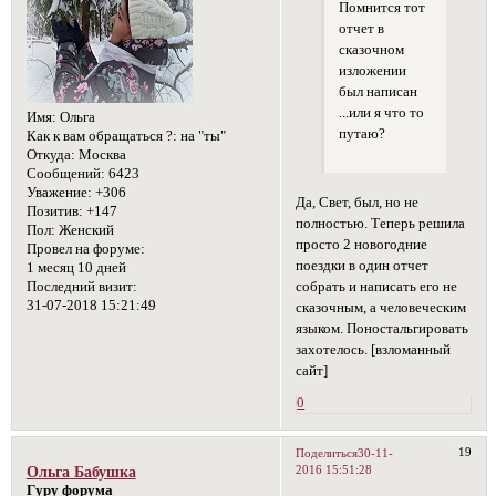
Помнится тот
отчет в
сказочном
изложении
был написан
...или я что то
Имя:
Ольга
путаю?
Как к вам обращаться ?:
на "ты"
Откуда:
Москва
Сообщений:
6423
Уважение:
+306
Да, Свет, был, но не
Позитив:
+147
полностью. Теперь решила
Пол:
Женский
просто 2 новогодние
Провел на форуме:
поездки в один отчет
1 месяц 10 дней
собрать и написать его не
Последний визит:
31-07-2018 15:21:49
сказочным, а человеческим
языком. Поностальгировать
захотелось. [взломанный
сайт]
0
19
Поделиться
30-11-
2016 15:51:28
Ольга Бабушка
Гуру форума