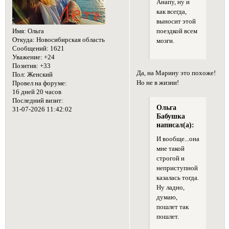
Анапу, ну и
как всегда,
выносит этой
Имя:
Ольга
поездкой всем
Откуда:
Новосибирская область
мозги.
Сообщений:
1621
Уважение:
+24
Позитив:
+33
Да, на Марину это похоже!
Пол:
Женский
Но не в жизни!
Провел на форуме:
16 дней 20 часов
Последний визит:
Ольга
31-07-2026 11:42:02
Бабушка
написал(а):
И вообще...она
мне такой
строгой и
неприступной
казалась тогда.
Ну ладно,
думаю,
пошлет так
пошлет.