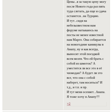
Цены...я за такую цену могу
после Нового года раз пять
туда слетать, да еще и сдача
останется...на Турцию.
И тут...сидя на
небезызвестном нам
форуме натыкаюсь на
посты не менее известной
нам Марго. Она собирается
на новогодние каникулы в
Анапу, ну и как всегда,
выносит этой поездкой
всем мозги. Что ей брать с
собой из шмоток? А
уместится ли все это в её
чюмодан? А будет ли это
все, что она с собой
наберет, там носиться? И
т.д., и т.п. и пр.
И тут меня осеняет...Анапа.
Я тоже хочу в Анапу!!!
+2