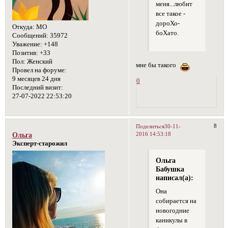
меня...любит
все такое -
дороХо-
Откуда:
МО
боХато.
Сообщений:
35972
Уважение:
+148
Позитив:
+33
Пол:
Женский
мне бы такого
Провел на форуме:
9 месяцев 24 дня
0
Последний визит:
27-07-2022 22:53:20
8
Поделиться
30-11-
2016 14:53:18
Ольга
Эксперт-старожил
Ольга
Бабушка
написал(а):
Она
собирается на
новогодние
каникулы в