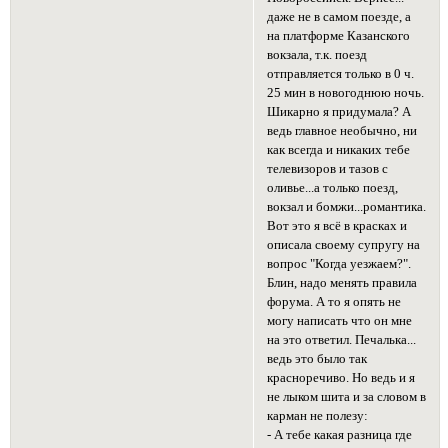
даже не в самом поезде, а
на платформе Казанского
вокзала, т.к. поезд
отправляется только в 0 ч.
25 мин в новогоднюю ночь.
Шикарно я придумала? А
ведь главное необычно, ни
как всегда и никаких тебе
телевизоров и тазов с
оливье...а только поезд,
вокзал и бомжи...романтика.
Вот это я всё в красках и
описала своему супругу на
вопрос "Когда уезжаем?".
Блин, надо менять правила
форума. А то я опять не
могу написать что он мне
на это ответил. Печалька...
ведь это было так
красноречиво. Но ведь и я
не лыком шита и за словом в
карман не полезу:
- А тебе какая разница где