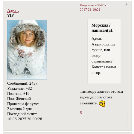
5
Поделиться
30-01-
2017 21:10:21
Адель
VIP
Морская7
написал(а):
Адель
А природа где
лучше, или
везде
одинаковая?
Хочется пальм
и гор.
Сообщений:
2437
Уважение:
+32
Там везде хватает этого,а
Позитив:
+19
вдоль дороги стоят
Пол:
Женский
эвкалипты
Провел на форуме:
2 месяца 2 дня
0
Последний визит:
10-06-2025 20:09:28