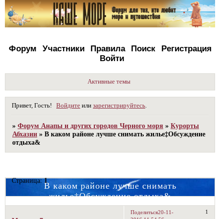
Форум
Участники
Правила
Поиск
Регистрация
Войти
Активные темы
Привет, Гость!
Войдите
или
зарегистрируйтесь
.
»
Форум Анапы и других городов Черного моря
»
Курорты
Абхазии
»
В каком районе лучше снимать жилье‡Обсуждение
отдыха&
Страница:
1
В каком районе лучше снимать
жилье‡Обсуждение отдыха&
1
Поделиться
20-11-