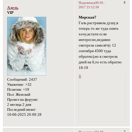
6
Поделиться
30-01-
2017 21:12:50
Адель
VIP
Морская7
Галь растравила душу,я
теперь то же туда опять
хочу,кстати если
интересно,недавно
смотрела самолёт(с 12
сентября 4500 туда
обратно),но я смотрела
дней на 6,то есть обратно
18-19
0
Сообщений:
2437
Уважение:
+32
Позитив:
+19
Пол:
Женский
Провел на форуме:
2 месяца 2 дня
Последний визит:
10-06-2025 20:09:28
7
Поделиться
02-03-