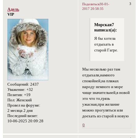
3
Поделиться
30-01-
2017 20:58:35
Адель
VIP
Морская7
написал(а):
Я бы хотела
отдыхать в
старой Гагре.
Мы несколько раз там
отдыхали,намного
спокойней,на пляжах
Сообщений:
2437
народу немного и море
Уважение:
+32
чище значительней,в новой
Позитив:
+19
это что то,грязь
Пол:
Женский
ужасная,при желание
Провел на форуме:
можно прогуляться или
2 месяца 2 дня
Последний визит:
доехать из старой в новую
10-06-2025 20:09:28
0