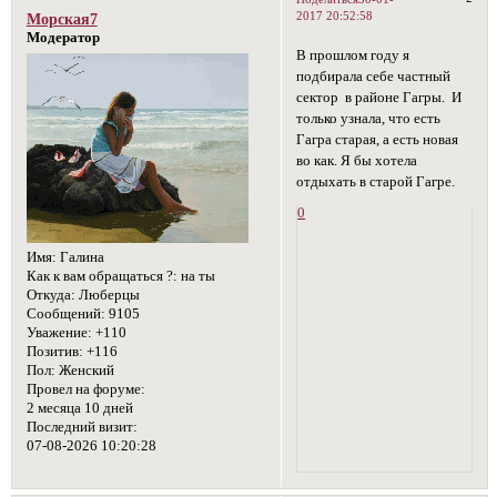
2017 20:52:58
Морская7
Модератор
В прошлом году я
подбирала себе частный
сектор в районе Гагры. И
только узнала, что есть
Гагра старая, а есть новая
во как. Я бы хотела
отдыхать в старой Гагре.
0
Имя:
Галина
Как к вам обращаться ?:
на ты
Откуда:
Люберцы
Сообщений:
9105
Уважение:
+110
Позитив:
+116
Пол:
Женский
Провел на форуме:
2 месяца 10 дней
Последний визит:
07-08-2026 10:20:28