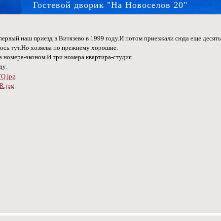
Гостевой дворик "На Новоселов 20"
ервый наш приезд в Витязево в 1999 году.И потом приезжали сюда еще десять 
лось тут.Но хозяева по прежнему хорошие.
а номера-эконом.И три номера квартира-студия.
ду.