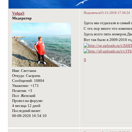
Поделиться
15-11-2016 17:34:24
VolgaS
Модератор
Здесь мы отдыхали в самый п
С тех пор много что измени
Здесь всего пять номеров.Дв
Вот так было в 2009-2010 го
0
Имя:
Светлана
Откуда:
Сызрань
Сообщений:
10804
Уважение:
+173
Позитив:
+3
Пол:
Женский
Провел на форуме:
4 месяца 12 дней
Последний визит:
06-08-2026 16:54:10