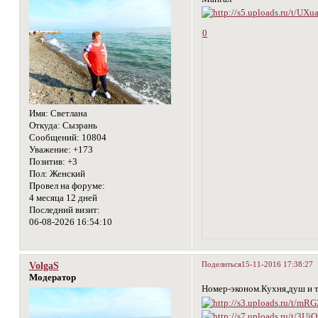
0
Имя:
Светлана
Откуда:
Сызрань
Сообщений:
10804
Уважение:
+173
Позитив:
+3
Пол:
Женский
Провел на форуме:
4 месяца 12 дней
Последний визит:
06-08-2026 16:54:10
Поделиться
15-11-2016 17:38:27
VolgaS
Модератор
Номер-эконом.Кухня,душ и т