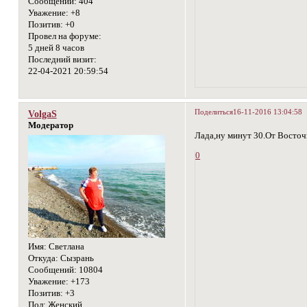
Сообщений:
404
Уважение:
+8
Позитив:
+0
Провел на форуме:
5 дней 8 часов
Последний визит:
22-04-2021 20:59:54
Поделиться
16-11-2016 13:04:58
VolgaS
Модератор
Лада,ну минут 30.От Восточ
0
Имя:
Светлана
Откуда:
Сызрань
Сообщений:
10804
Уважение:
+173
Позитив:
+3
Пол:
Женский