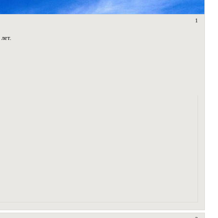
1
лет.