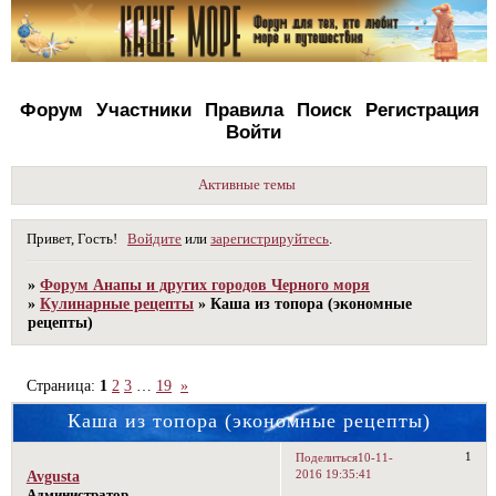
Форум
Участники
Правила
Поиск
Регистрация
Войти
Активные темы
Привет, Гость!
Войдите
или
зарегистрируйтесь
.
»
Форум Анапы и других городов Черного моря
»
Кулинарные рецепты
»
Каша из топора (экономные
рецепты)
Страница:
1
2
3
…
19
»
Каша из топора (экономные рецепты)
1
Поделиться
10-11-
2016 19:35:41
Avgusta
Администратор