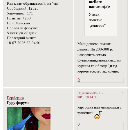
mellorn
Как к вам обращаться ?:
на "ты"
написал(а):
Сообщений:
12525
Уважение:
+171
У всех
Позитив:
+253
понятие
Пол:
Женский
"дешевое"
Провел на форуме:
5 месяцев 27 дней
Последний визит:
18-07-2026 22:04:01
Маш,дешево-значит
дешево.На 200-300 р.
накормить семью.
Супы,каши,запеканки..."из
курицы три блюда",и т.д.
короче все,что экономно.
0
4
Поделиться
10-11-
2016 19:44:33
Герберка
Гуру форума
картошка или макарошки с
тушёнкой
0