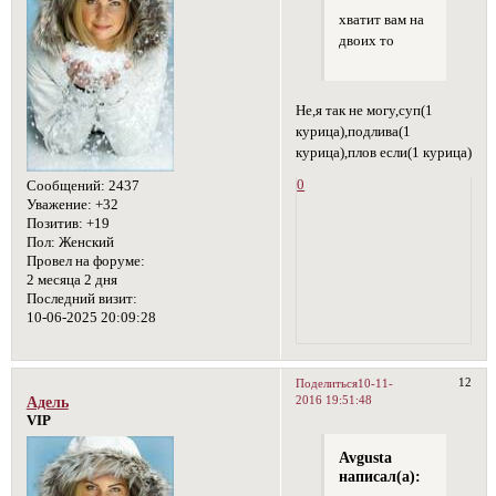
хватит вам на
двоих то
Не,я так не могу,суп(1
курица),подлива(1
курица),плов если(1 курица)
0
Сообщений:
2437
Уважение:
+32
Позитив:
+19
Пол:
Женский
Провел на форуме:
2 месяца 2 дня
Последний визит:
10-06-2025 20:09:28
12
Поделиться
10-11-
2016 19:51:48
Адель
VIP
Avgusta
написал(а):