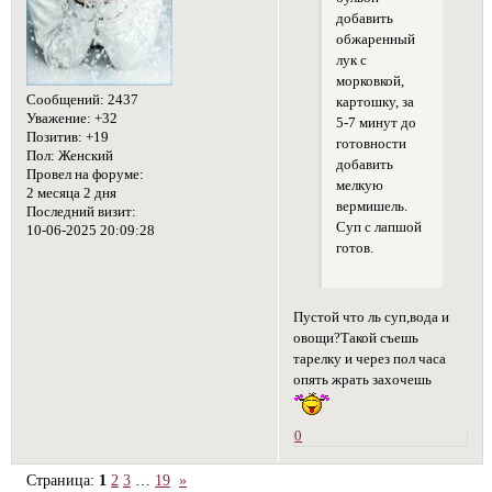
добавить
обжаренный
лук с
морковкой,
Сообщений:
2437
картошку, за
Уважение:
+32
5-7 минут до
Позитив:
+19
готовности
Пол:
Женский
добавить
Провел на форуме:
мелкую
2 месяца 2 дня
вермишель.
Последний визит:
Суп с лапшой
10-06-2025 20:09:28
готов.
Пустой что ль суп,вода и
овощи?Такой съешь
тарелку и через пол часа
опять жрать захочешь
0
Страница:
1
2
3
…
19
»