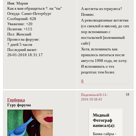
Имя:
Мария
Как к вам обращаться ?:
на "ты"
А котлеты из геркулеса?
Откуда:
Санкт-Петербург
Помню.
Сообщений:
628
А революционные котлетки
Уважение:
+20
(со свеклой и мясом), до сих
Позитив:
+115
пор вспоминаю с
Пол:
Женский
ностальгией [взломанный
Провел на форуме:
сайт]
7 дней 5 часов
Хотя, вспоминать как
Последний визит:
пришлось питаться после
26-01-2018 18:31:17
августа 1998 года, не хочу.
И вспоминать о тех
рецептах тем более.
0
18
Поделиться
10-11-
2016 19:58:43
Герберка
Гуру форума
Модный
Фотограф
написал(а):
Банка сайры -