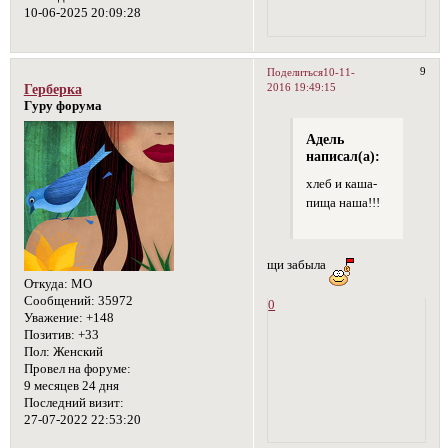
10-06-2025 20:09:28
9
Поделиться
10-11-
2016 19:49:15
Герберка
Гуру форума
Адель
написал(а):
хлеб и каша-
пища наша!!!
щи забыла
Откуда:
МО
Сообщений:
35972
0
Уважение:
+148
Позитив:
+33
Пол:
Женский
Провел на форуме:
9 месяцев 24 дня
Последний визит:
27-07-2022 22:53:20