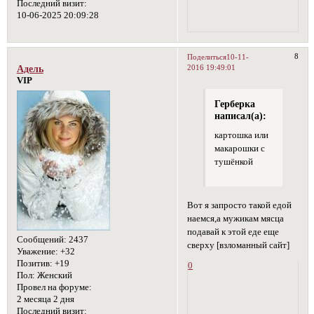
Последний визит:
10-06-2025 20:09:28
8
Поделиться
10-11-
2016 19:49:01
Адель
VIP
Герберка
написал(а):
картошка или
макарошки с
тушёнкой
Вот я запросто такой едой
наемся,а мужикам мясца
подавай к этой еде еще
Сообщений:
2437
сверху [взломанный сайт]
Уважение:
+32
Позитив:
+19
0
Пол:
Женский
Провел на форуме:
2 месяца 2 дня
Последний визит: