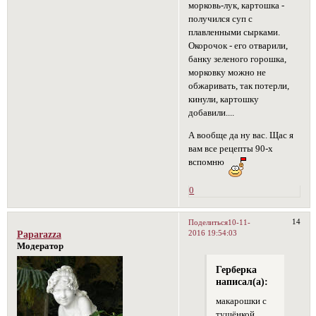
морковь-лук, картошка -
получился суп с
плавленными сырками.
Окорочок - его отварили,
банку зеленого горошка,
морковку можно не
обжаривать, так потерли,
кинули, картошку
добавили....
А вообще да ну вас. Щас я
вам все рецепты 90-х
вспомню
0
14
Поделиться
10-11-
2016 19:54:03
Paparazza
Модератор
Герберка
написал(а):
макарошки с
тушёнкой