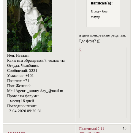
написал(а):
Я жду без
флуда.
я дала конкретные рецепты.
Где флуд? )))
0
Имя:
Наталья
Как к вам обращаться ?:
только ты
Откуда:
Челябинск
Сообщений:
5221
Уважение:
+101
Позитив:
+71
Пол:
Женский
Mail Agent:
_sunny-day_@mail.ru
Провел на форуме:
1 месяц 16 дней
Последний визит:
12-04-2026 09:20:31
16
Поделиться
10-11-