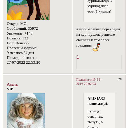
курица),подлива(1
курица),плов
если(1 курица)
Откуда:
МО
Сообщений:
35972
в любом случае переходим
Уважение:
+148
на курицу...она дешевле
Позитив:
+33
свинины и тем более
Пол:
Женский
говядины
Провел на форуме:
9 месяцев 24 дня
0
Последний визит:
27-07-2022 22:53:20
20
Поделиться
10-11-
2016 20:02:03
Адель
VIP
ALISIA32
написал(а):
Курицу
отварить,
вынуть, в
бульон