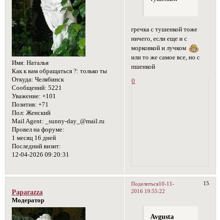
гречка с тушенкой тоже
ничего, если еще и с
морковкой и лучком
или то же самое все, но с
Имя:
Наталья
пшенкой
Как к вам обращаться ?:
только ты
Откуда:
Челябинск
0
Сообщений:
5221
Уважение:
+101
Позитив:
+71
Пол:
Женский
Mail Agent:
_sunny-day_@mail.ru
Провел на форуме:
1 месяц 16 дней
Последний визит:
12-04-2026 09:20:31
15
Поделиться
10-11-
2016 19:55:22
Paparazza
Модератор
Avgusta