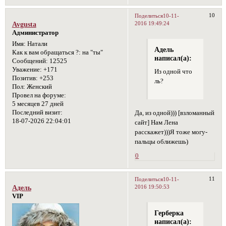
10
Поделиться
10-11-
2016 19:49:24
Avgusta
Администратор
Имя:
Натали
Адель
Как к вам обращаться ?:
на "ты"
написал(а):
Сообщений:
12525
Уважение:
+171
Из одной что
Позитив:
+253
ль?
Пол:
Женский
Провел на форуме:
5 месяцев 27 дней
Последний визит:
Да, из одной))) [взломанный
18-07-2026 22:04:01
сайт] Нам Лена
расскажет)))Я тоже могу-
пальцы оближешь)
0
11
Поделиться
10-11-
2016 19:50:53
Адель
VIP
Герберка
написал(а):