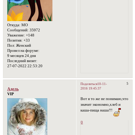
Откуда:
МО
Сообщений:
35972
Уважение:
+148
Позитив:
+33
Пол:
Женский
Провел на форуме:
9 месяцев 24 дня
Последний визит:
27-07-2022 22:53:20
5
Поделиться
10-11-
2016 19:45:37
Адель
VIP
Вот я то же не понимаю,что
значит экономно,хлеб и
каша-пища наша!!!
0