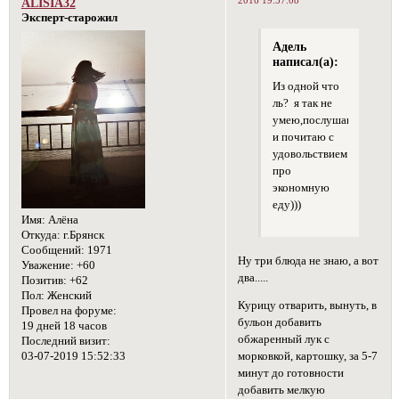
2016 19:57:08
ALISIA32
Эксперт-старожил
Адель
написал(а):
Из одной что
ль? я так не
умею,послушаю
и почитаю с
удовольствием
про
экономную
еду)))
Имя:
Алёна
Откуда:
г.Брянск
Сообщений:
1971
Ну три блюда не знаю, а вот
Уважение:
+60
два.....
Позитив:
+62
Пол:
Женский
Курицу отварить, вынуть, в
Провел на форуме:
бульон добавить
19 дней 18 часов
обжаренный лук с
Последний визит:
03-07-2019 15:52:33
морковкой, картошку, за 5-7
минут до готовности
добавить мелкую