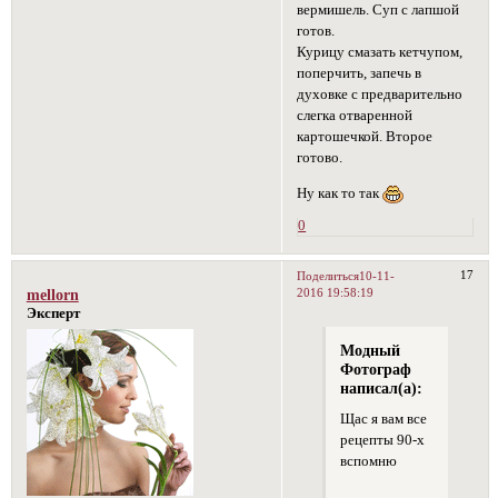
вермишель. Суп с лапшой
готов.
Курицу смазать кетчупом,
поперчить, запечь в
духовке с предварительно
слегка отваренной
картошечкой. Второе
готово.
Ну как то так
0
17
Поделиться
10-11-
2016 19:58:19
mellorn
Эксперт
Модный
Фотограф
написал(а):
Щас я вам все
рецепты 90-х
вспомню