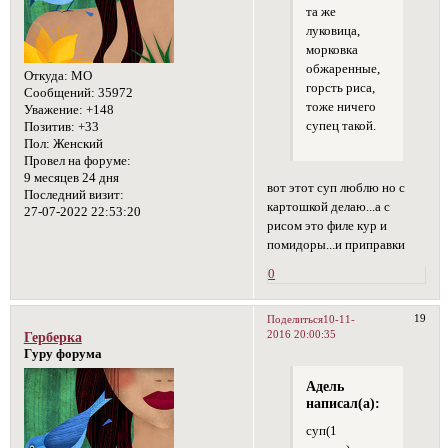
та же
луковица,
морковка
обжаренные,
Откуда:
МО
горсть риса,
Сообщений:
35972
тоже ничего
Уважение:
+148
супец такой.
Позитив:
+33
Пол:
Женский
Провел на форуме:
9 месяцев 24 дня
вот этот суп люблю но с
Последний визит:
картошкой делаю...а с
27-07-2022 22:53:20
рисом это филе кур и
помидоры...и приправки
0
19
Поделиться
10-11-
2016 20:00:35
Герберка
Гуру форума
Адель
написал(а):
суп(1