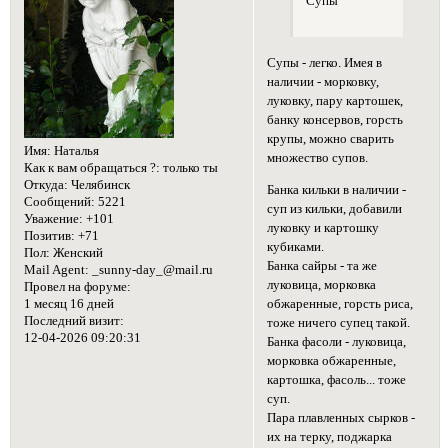
Супы
Супы - легко. Имея в
наличии - морковку,
луковку, пару картошек,
банку консервов, горсть
крупы, можно сварить
Имя:
Наталья
множество супов.
Как к вам обращаться ?:
только ты
Откуда:
Челябинск
Банка кильки в наличии -
Сообщений:
5221
суп из кильки, добавили
Уважение:
+101
луковку и картошку
Позитив:
+71
кубиками.
Пол:
Женский
Банка сайры - та же
Mail Agent:
_sunny-day_@mail.ru
луковица, морковка
Провел на форуме:
1 месяц 16 дней
обжаренные, горсть риса,
Последний визит:
тоже ничего супец такой.
12-04-2026 09:20:31
Банка фасоли - луковица,
морковка обжаренные,
картошка, фасоль... тоже
суп.
Пара плавленных сырков -
их на терку, поджарка