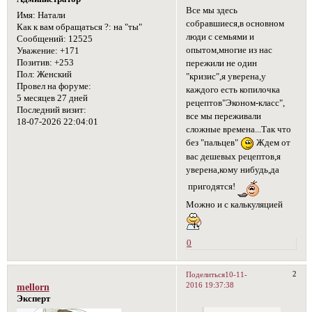
Все мы здесь
Имя:
Натали
собравшиеся,в основном
Как к вам обращаться ?:
на "ты"
люди с семьями и
Сообщений:
12525
опытом,многие из нас
Уважение:
+171
Позитив:
+253
пережили не один
Пол:
Женский
"кризис",я уверена,у
Провел на форуме:
каждого есть копилочка
5 месяцев 27 дней
рецептов"Эконом-класс",
Последний визит:
все мы переживали
18-07-2026 22:04:01
сложные времена...Так что
без "пальцев"
Ждем от
вас дешевых рецептов,я
уверена,кому нибудь,да
пригодятся!
Можно и с калькуляцией
0
2
Поделиться
10-11-
2016 19:37:38
mellorn
Эксперт