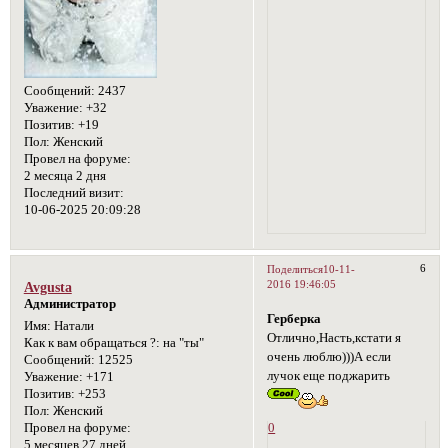
Сообщений:
2437
Уважение:
+32
Позитив:
+19
Пол:
Женский
Провел на форуме:
2 месяца 2 дня
Последний визит:
10-06-2025 20:09:28
6
Поделиться
10-11-
2016 19:46:05
Avgusta
Администратор
Герберка
Имя:
Натали
Отлично,Насть,кстати я
Как к вам обращаться ?:
на "ты"
очень люблю)))А если
Сообщений:
12525
лучок еще поджарить
Уважение:
+171
Позитив:
+253
Пол:
Женский
Провел на форуме:
0
5 месяцев 27 дней