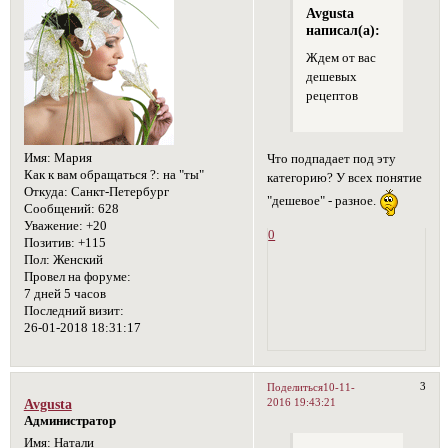
Avgusta
написал(а):
Ждем от вас
дешевых
рецептов
Имя:
Мария
Что подпадает под эту
Как к вам обращаться ?:
на "ты"
категорию? У всех понятие
Откуда:
Санкт-Петербург
"дешевое" - разное.
Сообщений:
628
Уважение:
+20
0
Позитив:
+115
Пол:
Женский
Провел на форуме:
7 дней 5 часов
Последний визит:
26-01-2018 18:31:17
3
Поделиться
10-11-
2016 19:43:21
Avgusta
Администратор
Имя:
Натали