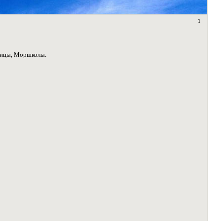
1
ьницы, Моршколы.