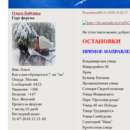
Поделиться
06-11-2016 22:02:17
Ольга Бабушка
Гуру форума
На этом такси можно добрат
ОСТАНОВКИ
ПРЯМОЕ НАПРАВЛ
Владимирская улица
Микрорайон 3Б
Имя:
Ольга
Храм
Как к вам обращаться ?:
на "ты"
Бульвар Евскина
Откуда:
Москва
Промышленная улица
Сообщений:
6423
Станция Скорой помощи
Уважение:
+306
Позитив:
+147
Улица Маяковского
Пол:
Женский
Парк "Ореховая роща"
Провел на форуме:
Улица 40 лет Победы
1 месяц 10 дней
Улица Трудящихся
Последний визит:
Улица Самбурова
31-07-2018 15:21:49
Санаторий "Нива"
Крепостная улица