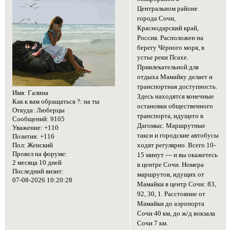
Центральном районе
города Сочи,
Краснодарский край,
Россия. Расположен на
берегу Чёрного моря, в
устье реки Псахе.
Привлекательной для
отдыха Мамайку делает и
транспортная доступность.
Имя:
Галина
Здесь находятся конечные
Как к вам обращаться ?:
на ты
остановки общественного
Откуда:
Люберцы
транспорта, идущего в
Сообщений:
9105
Дагомыс. Маршрутные
Уважение:
+110
такси и городские автобусы
Позитив:
+116
Пол:
Женский
ходят регулярно. Всего 10-
Провел на форуме:
15 минут — и вы окажетесь
2 месяца 10 дней
в центре Сочи. Номера
Последний визит:
маршрутов, идущих от
07-08-2026 10:20:28
Мамайки в центр Сочи: 83,
92, 30, 1. Расстояние от
Мамайки до аэропорта
Сочи 40 км, до ж/д вокзала
Сочи 7 км.