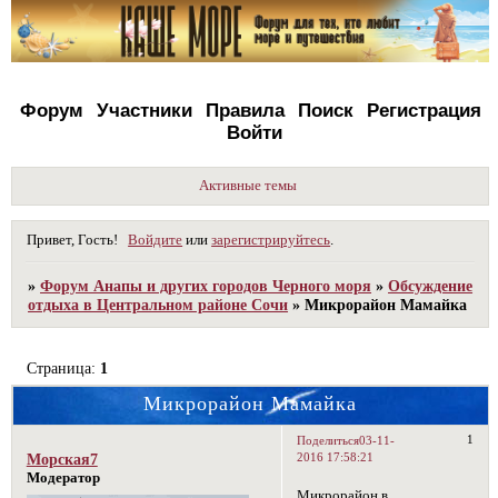
Форум
Участники
Правила
Поиск
Регистрация
Войти
Активные темы
Привет, Гость!
Войдите
или
зарегистрируйтесь
.
»
Форум Анапы и других городов Черного моря
»
Обсуждение
отдыха в Центральном районе Сочи
»
Микрорайон Мамайка
Страница:
1
Микрорайон Мамайка
1
Поделиться
03-11-
2016 17:58:21
Морская7
Модератор
Микрорайон в