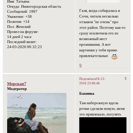
Имя:
Татьяна
Откуда:
Нижегородская область
Галя, когда собиралась в
Сообщений:
1997
Сочи, читала несколько
Уважение:
+38
Позитив:
+14
отзывов "не очень" про
Пол:
Женский
этот район. Поэтому как-то
Провел на форуме:
сразу исключила его из
14 дней 2 часа
возможный мест
Последний визит:
проживания. А вот
24-03-2026 00:32:23
картинки у тебя прямо
привлекательные.
0
5
Поделиться
16-12-
2016 23:06:46
Морская7
Модератор
Бакинка
Там набережную вдоль
речки сделали новую, меня
это привлекало, погулять