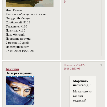
0
Имя:
Галина
Как к вам обращаться ?:
на ты
Откуда:
Люберцы
Сообщений:
9105
Уважение:
+110
Позитив:
+116
Пол:
Женский
Провел на форуме:
2 месяца 10 дней
Последний визит:
07-08-2026 10:20:28
4
Поделиться
16-12-
2016 22:53:05
Бакинка
Эксперт-старожил
Морская7
написал(а):
Может кто из
вас там
отдыхал?