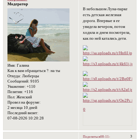
Модератор
В небольшом Луна-парке
есть детская железная
дорога. Впервые я ее
увидела вечером, потом
ходила и днем посмотрела,
как по ней катались дети.
Имя:
Галина
Как к вам обращаться ?:
на ты
Откуда:
Люберцы
Сообщений:
9105
Уважение:
+110
Позитив:
+116
Пол:
Женский
Провел на форуме:
2 месяца 10 дней
0
Последний визит:
07-08-2026 10:20:28
3
Поделиться
08-11-