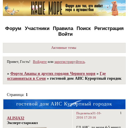
Форум
Участники
Правила
Поиск
Регистрация
Войти
Активные темы
Привет, Гость!
Войдите
или
зарегистрируйтесь
.
»
Форум Анапы и других городов Черного моря
»
Где
остановиться в Сочи
»
гостевой дом АИС Курортный городок
Страница:
1
гостевой дом АИС Курортный городок
1
Поделиться
31-10-
2016 17:20:16
ALISIA32
Эксперт-старожил
ГД АИС. до моря 4-5 минут