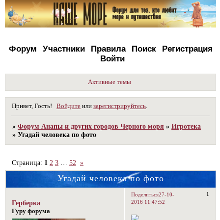
Форум
Участники
Правила
Поиск
Регистрация
Войти
Активные темы
Привет, Гость!
Войдите
или
зарегистрируйтесь
.
»
Форум Анапы и других городов Черного моря
»
Игротека
»
Угадай человека по фото
Страница:
1
2
3
…
52
»
Угадай человека по фото
1
Поделиться
27-10-
2016 11:47:52
Герберка
Гуру форума