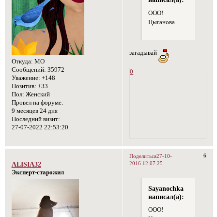
ООО!
Цыганова
загадывай
Откуда:
МО
Сообщений:
35972
0
Уважение:
+148
Позитив:
+33
Пол:
Женский
Провел на форуме:
9 месяцев 24 дня
Последний визит:
27-07-2022 22:53:20
6
Поделиться
27-10-
2016 12:07:25
ALISIA32
Эксперт-старожил
Sayanochka
написал(а):
ООО!