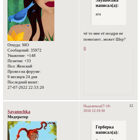
Sayanochka
написал(а):
ага
чё то мне её ноздри не
помогают...может Шер?
Откуда:
МО
0
Сообщений:
35972
Уважение:
+148
Позитив:
+33
Пол:
Женский
Провел на форуме:
9 месяцев 24 дня
Последний визит:
27-07-2022 22:53:20
12
Поделиться
27-10-
2016 12:19:30
Sayanochka
Модератор
Герберка
написал(а):