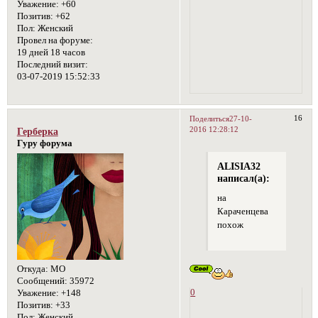
Уважение:
+60
Позитив:
+62
Пол:
Женский
Провел на форуме:
19 дней 18 часов
Последний визит:
03-07-2019 15:52:33
16
Поделиться
27-10-
2016 12:28:12
Герберка
Гуру форума
ALISIA32
написал(а):
на
Караченцева
похож
Откуда:
МО
Сообщений:
35972
0
Уважение:
+148
Позитив:
+33
Пол:
Женский