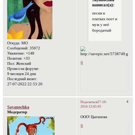
написал(а):
песни в
платках поет и
муж у неё
бородатый
Откуда:
МО
Сообщений:
35972
Уважение:
+148
Позитив:
+33
0
Пол:
Женский
Провел на форуме:
9 месяцев 24 дня
Последний визит:
27-07-2022 22:53:20
4
Поделиться
27-10-
2016 12:05:05
Sayanochka
Модератор
ООО! Цыганова
0