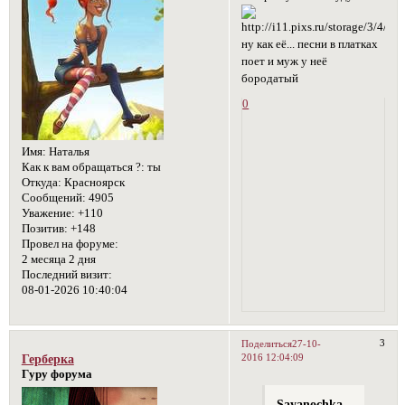
ну как её... песни в платках
поет и муж у неё
бородатый
0
Имя:
Наталья
Как к вам обращаться ?:
ты
Откуда:
Красноярск
Сообщений:
4905
Уважение:
+110
Позитив:
+148
Провел на форуме:
2 месяца 2 дня
Последний визит:
08-01-2026 10:40:04
3
Поделиться
27-10-
2016 12:04:09
Герберка
Гуру форума
Sayanochka