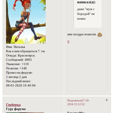
написал(а):
даже "муж с
бородой" не
помог
мне ноздри помогли
0
Имя:
Наталья
Как к вам обращаться ?:
ты
Откуда:
Красноярск
Сообщений:
4905
Уважение:
+110
Позитив:
+148
Провел на форуме:
2 месяца 2 дня
Последний визит:
08-01-2026 10:40:04
9
Поделиться
27-10-
2016 12:12:52
Герберка
Гуру форума
Sayanochka