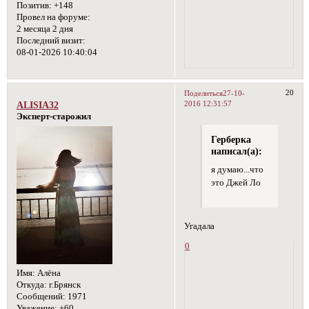
Позитив:
+148
Провел на форуме:
2 месяца 2 дня
Последний визит:
08-01-2026 10:40:04
20
Поделиться
27-10-
2016 12:31:57
ALISIA32
Эксперт-старожил
Герберка
написал(а):
я думаю...что
это Джей Ло
Угадала
0
Имя:
Алёна
Откуда:
г.Брянск
Сообщений:
1971
Уважение:
+60