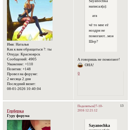
Sayanochka
написал(а):
ага
чё то мне её
ноздри не
помогают...может
Шер?
Имя:
Наталья
Как к вам обращаться ?:
ты
Откуда:
Красноярск
Сообщений:
4905
А говоришь не помогают!
Уважение:
+110
ОНА!
Позитив:
+148
0
Провел на форуме:
2 месяца 2 дня
Последний визит:
08-01-2026 10:40:04
13
Поделиться
27-10-
2016 12:21:12
Герберка
Гуру форума
Sayanochka