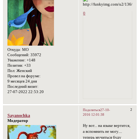
0
Откуда:
МО
Сообщений:
35972
Уважение:
+148
Позитив:
+33
Пол:
Женский
Провел на форуме:
9 месяцев 24 дня
Последний визит:
27-07-2022 22:53:20
2
Поделиться
27-10-
2016 12:01:38
Sayanochka
Модератор
Ну вот... на языке вертится,
а вспомнить не могу....
теперь мучиться буду