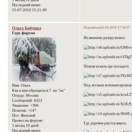
1 месяц 10 дней
Последний визит:
31-07-2018 15:21:49
Поделиться
24-10-2016 17:34:57
Ольга Бабушка
Гуру форума
Из машины разгрузились
Пошли искать где посидеть
Под лесным зеленым кровом
Имя:
Ольга
Как к вам обращаться ?:
на "ты"
Откуда:
Москва
Сообщений:
6423
Уважение:
+306
Позитив:
+147
Пол:
Женский
Провел на форуме:
Где деревья рвутся ввысь
1 месяц 10 дней
Последний визит: