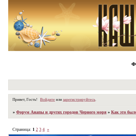
Ф
Привет, Гость!
Войдите
или
зарегистрируйтесь
.
»
Форум Анапы и других городов Черного моря
»
Как это был
Страница:
1
2
3
4
»