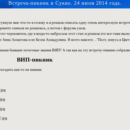
Встреча-пикник в Сукко. 24 июля 2014 года.
 стукнуло мне что-то в голову и я решила описать одну очень интересную встре
рианте сначала не решилась, а потом с форума ушла.
тот черновичок, где я когда-то набросала этот стих и решила его все-таки выло
 Анна Ахматова и не Белла Ахмадулина. Я всего навсего ..."Поэт, зовусь я Цвет
 наши бывшие почетные звания ВИП? А так как на эту встречу-пикник собралис
ВИП-пикник
ездить как-то на пикник