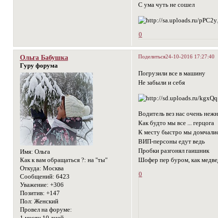
С ума чуть не сошел
0
Поделиться
24-10-2016 17:27:40
Ольга Бабушка
Гуру форума
Погрузили все в машину
Не забыли и себя
Водитель вез нас очень неж
Как будто мы все ... герцога
К месту быстро мы домчали
ВИП-персоны едут ведь
Пробки разгонял гаишник
Имя:
Ольга
Шофер пер буром, как медве
Как к вам обращаться ?:
на "ты"
Откуда:
Москва
0
Сообщений:
6423
Уважение:
+306
Позитив:
+147
Пол:
Женский
Провел на форуме: