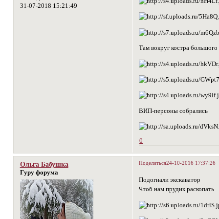
31-07-2018 15:21:49
Там вокруг костра большого
ВИП-персоны собрались
0
Поделиться
24-10-2016 17:37:26
Ольга Бабушка
Гуру форума
Подогнали экскаватор
Чтоб нам прудик раскопать