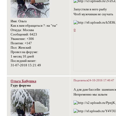
Запустили в него рыбу
Чтоб мужчинам не скучать
Имя:
Ольга
Как к вам обращаться ?:
на "ты"
Откуда:
Москва
0
Сообщений:
6423
Уважение:
+306
Позитив:
+147
Пол:
Женский
Провел на форуме:
1 месяц 10 дней
Последний визит:
31-07-2018 15:21:49
Поделиться
24-10-2016 17:40:47
Ольга Бабушка
Гуру форума
А для дам бассейн шампанс
Непременно мы зальем