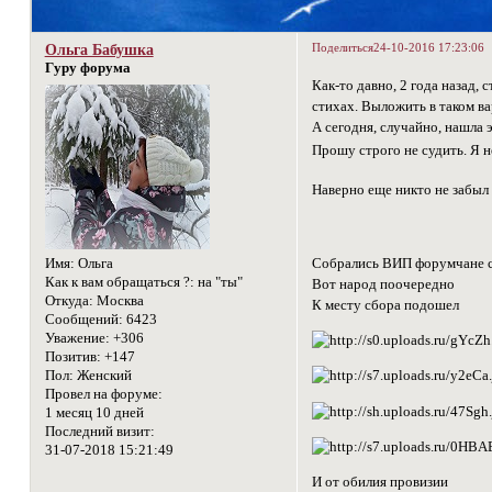
Поделиться
24-10-2016 17:23:06
Ольга Бабушка
Гуру форума
Как-то давно, 2 года назад,
стихах. Выложить в таком ва
А сегодня, случайно, нашла э
Прошу строго не судить. Я не
Наверно еще никто не забыл
Имя:
Ольга
Собрались ВИП форумчане съ
Как к вам обращаться ?:
на "ты"
Вот народ поочередно
Откуда:
Москва
К месту сбора подошел
Сообщений:
6423
Уважение:
+306
Позитив:
+147
Пол:
Женский
Провел на форуме:
1 месяц 10 дней
Последний визит:
31-07-2018 15:21:49
И от обилия провизии