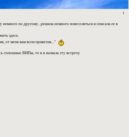
1
чу немного по другому...решила немного повеселиться и описала ее в
жить здесь.
ик, от меня вам всем приветик..."
ь сплошные ВИПы, то я и назвала эту встречу