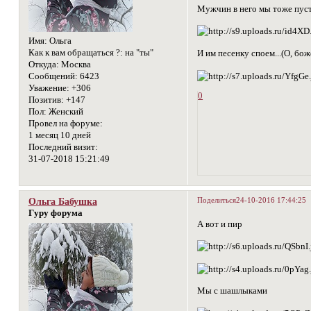
Мужчин в него мы тоже пус
Имя:
Ольга
Как к вам обращаться ?:
на "ты"
И им песенку споем...(О, бож
Откуда:
Москва
Сообщений:
6423
Уважение:
+306
0
Позитив:
+147
Пол:
Женский
Провел на форуме:
1 месяц 10 дней
Последний визит:
31-07-2018 15:21:49
Поделиться
24-10-2016 17:44:25
Ольга Бабушка
Гуру форума
А вот и пир
Мы с шашлыками