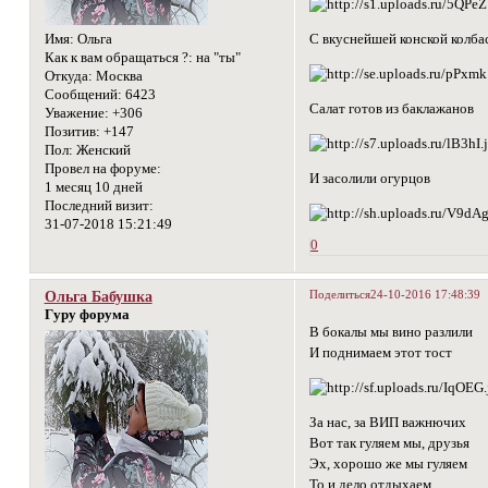
С вкуснейшей конской колба
Имя:
Ольга
Как к вам обращаться ?:
на "ты"
Откуда:
Москва
Сообщений:
6423
Салат готов из баклажанов
Уважение:
+306
Позитив:
+147
Пол:
Женский
Провел на форуме:
И засолили огурцов
1 месяц 10 дней
Последний визит:
31-07-2018 15:21:49
0
Поделиться
24-10-2016 17:48:39
Ольга Бабушка
Гуру форума
В бокалы мы вино разлили
И поднимаем этот тост
За нас, за ВИП важнючих
Вот так гуляем мы, друзья
Эх, хорошо же мы гуляем
То и дело отдыхаем