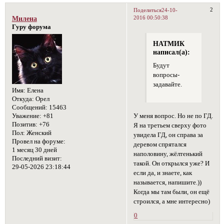
2
Поделиться
24-10-
2016 00:50:38
Милена
Гуру форума
НАТМИК
написал(а):
Будут
вопросы-
задавайте.
Имя:
Елена
Откуда:
Орел
Сообщений:
15463
У меня вопрос. Но не по ГД.
Уважение:
+81
Позитив:
+76
Я на третьем сверху фото
Пол:
Женский
увидела ГД, он справа за
Провел на форуме:
деревом спрятался
1 месяц 30 дней
наполовину, жёлтенький
Последний визит:
такой. Он открылся уже? И
29-05-2026 23:18:44
если да, и знаете, как
называется, напишите.))
Когда мы там были, он ещё
строился, а мне интересно)
0