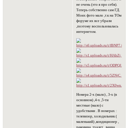
не очень (это я про себя).
Теперь собственно сам ГД.
Моих фото мало ,т.к на ТОм
форуме их все убрали
,поэтому воспользовалась
интернетом.
Номера 2-х (мало) , 3-х (в
основном) ,4-х ,5-ти
местные (мало) с
удобствами . В номерах :
телевизор, холодильник (
маленький) ,кондиционер ,
раковина, туалет , ванна