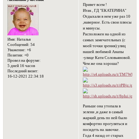
Привет всем !
Итак , ГД "ЕКАТЕРИНА"
Отдыхали в нем уже раз 10
,наверное. Есть свои плюсы
и минусы.
Расположен на одной из
Имя:
Наталья
самых замечательных (с
Сообщений:
54
моей точки зрения) улиц
Уважение:
+6
нашей любимой Анапы
Позитив:
+0
-улице Кати Соловьяновой.
Провел на форуме:
Чем же она хороша?
5 дней 16 часов
Последний визит:
16-12-2021 22:34:18
Раньше она утопала в
зелени ,и даже в самый
жаркий день по ней было
комфортно прогуляться и
посидеть на лавочке.
Года 4 назад от старых