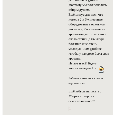
,что очень неудобно
,поэтому мы пользовались
общим душем.
Ещё минус для нас , что
номера 2 и 3-х местные
оборудованы в основном
,но не все, 2-х спальными
кроватями ,которые стоят
около стенки ,а мы люди
большие и не очень
молодые ,нам удобнее
,чтобы у каждого была своя
кровать.
Ну вот и всё! Будут
вопросы-задавайте.
Забыла написать - цены
адекватные .
Ещё забыла написать .
Уборка номеров -
самостоятельно!!!
0