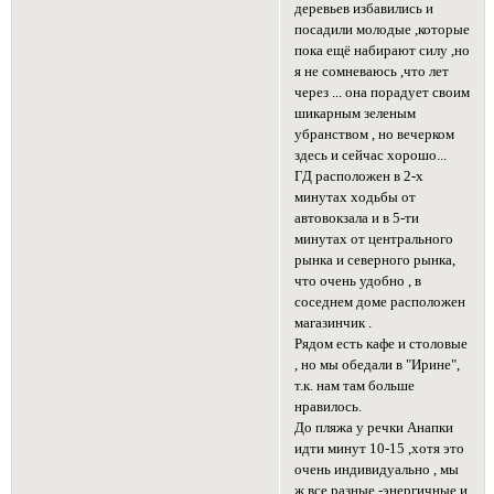
деревьев избавились и
посадили молодые ,которые
пока ещё набирают силу ,но
я не сомневаюсь ,что лет
через ... она порадует своим
шикарным зеленым
убранством , но вечерком
здесь и сейчас хорошо...
ГД расположен в 2-х
минутах ходьбы от
автовокзала и в 5-ти
минутах от центрального
рынка и северного рынка,
что очень удобно , в
соседнем доме расположен
магазинчик .
Рядом есть кафе и столовые
, но мы обедали в "Ирине",
т.к. нам там больше
нравилось.
До пляжа у речки Анапки
идти минут 10-15 ,хотя это
очень индивидуально , мы
ж все разные -энергичные и