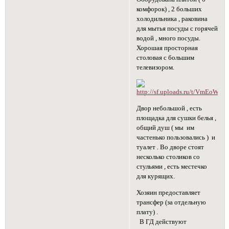
комфорок) , 2 больших
холодильника , раковина
для мытья посуды с горячей
водой , много посуды.
Хорошая просторная
столовая с большим
телевизором.
Двор небольшой , есть
площадка для сушки белья ,
общий душ ( мы им
частенько пользовались ) и
туалет . Во дворе стоят
несколько столиков со
стульями , есть местечко
для курящих.
Хозяин предоставляет
трансфер (за отдельную
плату) .
В ГД действуют