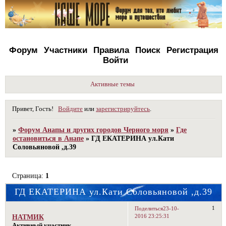
Форум
Участники
Правила
Поиск
Регистрация
Войти
Активные темы
Привет, Гость!
Войдите
или
зарегистрируйтесь
.
»
Форум Анапы и других городов Черного моря
»
Где
остановиться в Анапе
»
ГД ЕКАТЕРИНА ул.Кати
Соловьяновой ,д.39
Страница:
1
ГД ЕКАТЕРИНА ул.Кати Соловьяновой ,д.39
1
Поделиться
23-10-
2016 23:25:31
НАТМИК
Активный участник