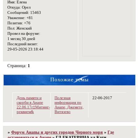
Имя:
Елена
Откуда:
Орел
Сообщений:
15463
Уважение:
+81
Позитив:
+76
Пол:
Женский
Провел на форуме:
1 месяц 30 дней
Последний визит:
29-05-2026 23:18:44
Страница:
1
Похожие темы
День памяти и
Полезная
22-06-2017
скорби в Анапе
информация по
22.06.17г‡Митинг-
Анапе, Джемете,
реквием&
Витязево
»
Форум Анапы и других городов Черного моря
»
Где
остановиться в Анапе
»
ГД ЕКАТЕРИНА ул.Кати