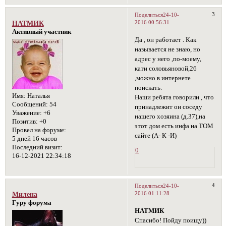
3
Поделиться
24-10-
2016 00:56:31
НАТМИК
Активный участник
Да , он работает . Как
называется не знаю, но
адрес у него ,по-моему,
кати соловьяновой,26
,можно в интернете
поискать.
Имя:
Наталья
Наши ребята говорили , что
Сообщений:
54
принадлежит он соседу
Уважение:
+6
нашего хозяина (д.37),на
Позитив:
+0
этот дом есть инфа на ТОМ
Провел на форуме:
сайте (А- К -И)
5 дней 16 часов
Последний визит:
0
16-12-2021 22:34:18
4
Поделиться
24-10-
2016 01:11:28
Милена
Гуру форума
НАТМИК
Спасибо! Пойду поищу))