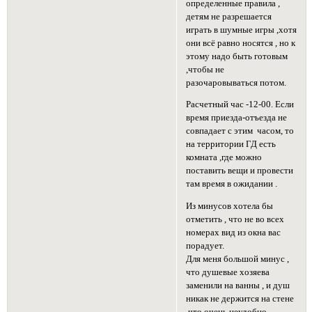
определенные правила ,
детям не разрешается
играть в шумные игры ,хотя
они всё равно носятся , но к
этому надо быть готовым
,чтобы не
разочаровываться потом.
Расчетный час -12-00. Если
время приезда-отъезда не
совпадает с этим часом, то
на территории ГД есть
комната ,где можно
поставить вещи и провести
там время в ожидании .
Из минусов хотела бы
отметить , что не во всех
номерах вид из окна вас
порадует.
Для меня большой минус ,
что душевые хозяева
заменили на ванны , и душ
никак не держится на стене