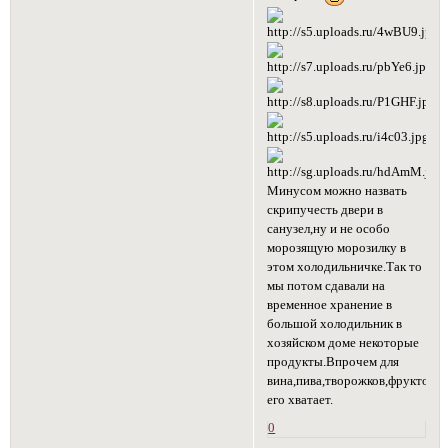
Минусом можно назвать
скрипучесть двери в
санузел,ну и не особо
морозящую морозилку в
этом холодильничке.Так то
мы потом сдавали на
временное хранение в
большой холодильник в
хозяйском доме некоторые
продукты.Впрочем для
вина,пива,творожков,фруктов,й
его хватает.
0