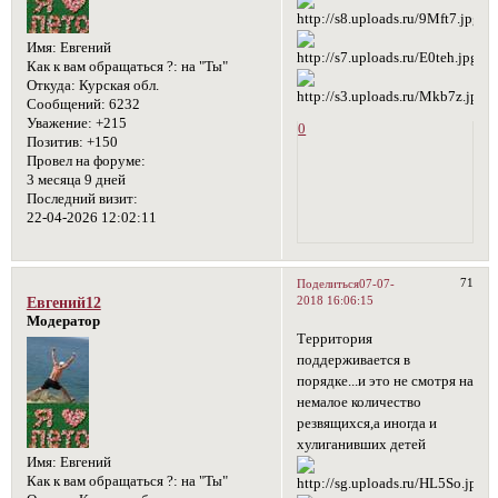
Имя:
Евгений
Как к вам обращаться ?:
на "Ты"
Откуда:
Курская обл.
Сообщений:
6232
Уважение:
+215
0
Позитив:
+150
Провел на форуме:
3 месяца 9 дней
Последний визит:
22-04-2026 12:02:11
71
Поделиться
07-07-
2018 16:06:15
Евгений12
Модератор
Территория
поддерживается в
порядке...и это не смотря на
немалое количество
резвящихся,а иногда и
хулиганивших детей
Имя:
Евгений
Как к вам обращаться ?:
на "Ты"