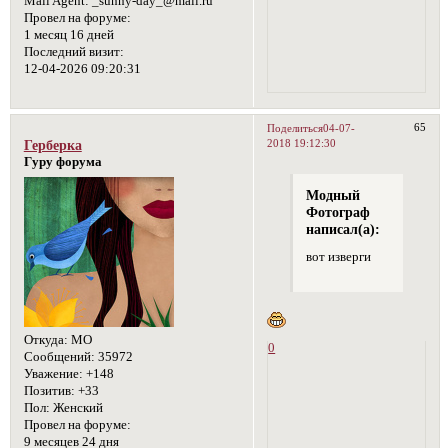
Mail Agent:
_sunny-day_@mail.ru
Провел на форуме:
1 месяц 16 дней
Последний визит:
12-04-2026 09:20:31
65
Поделиться
04-07-
2018 19:12:30
Герберка
Гуру форума
Модный
Фотограф
написал(а):
вот изверги
Откуда:
МО
0
Сообщений:
35972
Уважение:
+148
Позитив:
+33
Пол:
Женский
Провел на форуме:
9 месяцев 24 дня