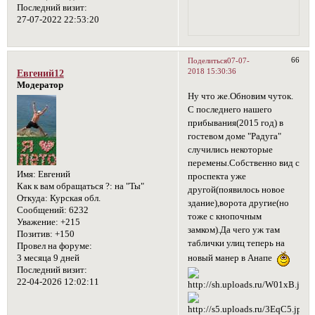
Последний визит:
27-07-2022 22:53:20
66
Поделиться
07-07-
2018 15:30:36
Евгений12
Модератор
Ну что же.Обновим чуток.
С последнего нашего
прибывания(2015 год) в
гостевом доме "Радуга"
случились некоторые
перемены.Собственно вид с
Имя:
Евгений
проспекта уже
Как к вам обращаться ?:
на "Ты"
другой(появилось новое
Откуда:
Курская обл.
здание),ворота другие(но
Сообщений:
6232
тоже с кнопочным
Уважение:
+215
замком).Да чего уж там
Позитив:
+150
таблички улиц теперь на
Провел на форуме:
новый манер в Анапе
3 месяца 9 дней
Последний визит:
22-04-2026 12:02:11