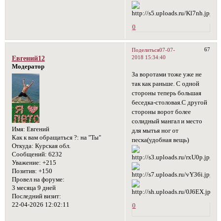
0
67
Поделиться
07-07-
2018 15:34:40
Евгений12
Модератор
За воротами тоже уже не
так как раньше. С одной
стороны теперь большая
беседка-столовая.С другой
стороны ворот более
солидный мангал и место
Имя:
Евгений
для мытья ног от
Как к вам обращаться ?:
на "Ты"
песка(удобная вещь)
Откуда:
Курская обл.
Сообщений:
6232
Уважение:
+215
Позитив:
+150
Провел на форуме:
3 месяца 9 дней
Последний визит:
22-04-2026 12:02:11
0