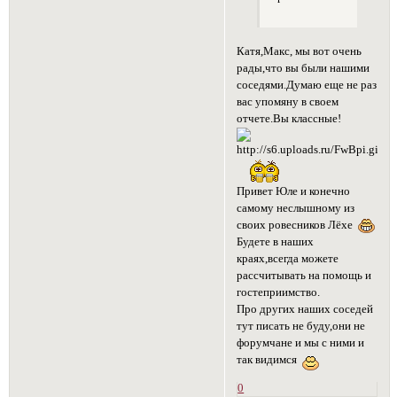
Катя,Макс, мы вот очень
рады,что вы были нашими
соседями.Думаю еще не раз
вас упомяну в своем
отчете.Вы классные!
Привет Юле и конечно
самому неслышному из
своих ровесников Лёхе
Будете в наших
краях,всегда можете
рассчитывать на помощь и
гостеприимство.
Про других наших соседей
тут писать не буду,они не
форумчане и мы с ними и
так видимся
0