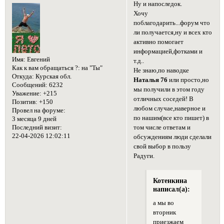
Ну и напоследок.
Хочу
поблагодарить...форум что
ли получается,ну и всех кто
активно помогает
информацией,фотками и
Имя:
Евгений
т.д..
Как к вам обращаться ?:
на "Ты"
Не знаю,по наводке
Откуда:
Курская обл.
Наталья 76
или просто,но
Сообщений:
6232
мы получили в этом году
Уважение:
+215
отличных соседей! В
Позитив:
+150
любом случае,наверное и
Провел на форуме:
по нашим(все кто пишет) в
3 месяца 9 дней
том числе ответам и
Последний визит:
22-04-2026 12:02:11
обсуждениям люди сделали
свой выбор в пользу
Радуги.
Котенкина
написал(а):
а мы во
вторник
приезжаем