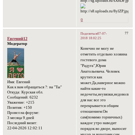
0
77
Поделиться
07-07-
2018 18:02:25
Евгений12
Модератор
Конечно не могу не
отметить отдельно хозяина
гостевого дома
"Радуга",Юрия
Анатольевича. Человек
крутится как
Имя:
Евгений
может.Да,наверное можно
Как к вам обращаться ?:
на "Ты"
найти какие-то
Откуда:
Курская обл.
недочеты,неувязки,недовольств
Сообщений:
6232
для нас все это
Уважение:
+215
перекрывается общим
Позитив:
+150
отношением.Он
Провел на форуме:
сам(помимо горничных)
3 месяца 9 дней
каждое утро наводит
Последний визит:
22-04-2026 12:02:11
порядок во дворе, выносит
мусор,за воротами сам