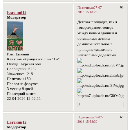
68
Поделиться
07-07-
2018 15:48:26
Евгений12
Модератор
Детская площадка, как я
говорил ранее, теперь
между новым зданием и
оставшимся летним
домиком.Остальное в
принципе так же,но с
Имя:
Евгений
некоторыми доделками.
Как к вам обращаться ?:
на "Ты"
Откуда:
Курская обл.
Сообщений:
6232
Уважение:
+215
Позитив:
+150
Провел на форуме:
3 месяца 9 дней
Последний визит:
22-04-2026 12:02:11
0
69
Поделиться
07-07-
2018 15:58:30
Евгений12
Модератор