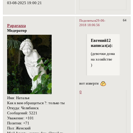
03-08-2025 19:00:21
64
Поделиться
29-06-
2018 18:06:56
Paparazza
Модератор
Евгений12
написал(а):
(девочки дома
на хозяйстве
)
вот изверги
0
Имя:
Наталья
Как к вам обращаться ?:
только ты
Откуда:
Челябинск
Сообщений:
5221
Уважение:
+101
Позитив:
+71
Пол:
Женский