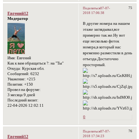
75
Поделиться
07-07-
2018 17:06:38
Евгений12
Модератор
В другие номера на нашем
этаже заглядывал,все
примерно так же.Ну вот
еще несколько фоток
номера,в который нас
временно разместили в день
Имя:
Евгений
отъезда.Достаточно
Как к вам обращаться ?:
на "Ты"
просторный.
Откуда:
Курская обл.
Сообщений:
6232
Уважение:
+215
Позитив:
+150
Провел на форуме:
3 месяца 9 дней
Последний визит:
22-04-2026 12:02:11
0
76
Поделиться
07-07-
2018 17:34:23
Евгений12