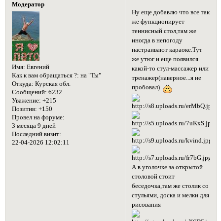
Модератор
Ну еще добавлю что все так
же функционирует
теннисный стол,там же
иногда в непогоду
настраивают караоке.Тут
же утюг и еще появился
Имя:
Евгений
какой-то стул-массажер или
Как к вам обращаться ?:
на "Ты"
тренажер(наверное...я не
Откуда:
Курская обл.
пробовал)
Сообщений:
6232
Уважение:
+215
Позитив:
+150
Провел на форуме:
3 месяца 9 дней
Последний визит:
22-04-2026 12:02:11
А в уголочке за открытой
столовой стоит
беседочка,там же столик со
стульями, доска и мелки для
рисования