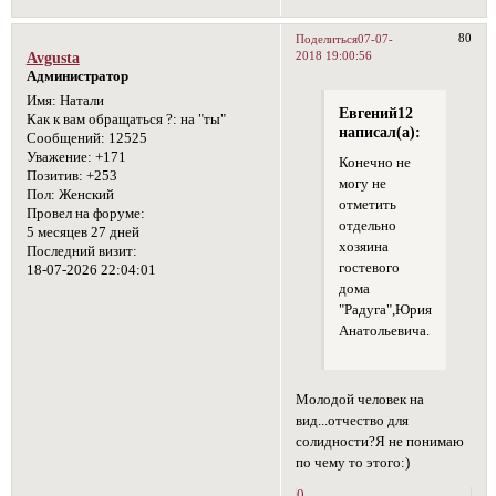
80
Поделиться
07-07-
2018 19:00:56
Avgusta
Администратор
Имя:
Натали
Евгений12
Как к вам обращаться ?:
на "ты"
написал(а):
Сообщений:
12525
Уважение:
+171
Конечно не
Позитив:
+253
могу не
Пол:
Женский
отметить
Провел на форуме:
отдельно
5 месяцев 27 дней
хозяина
Последний визит:
гостевого
18-07-2026 22:04:01
дома
"Радуга",Юрия
Анатольевича.
Молодой человек на
вид...отчество для
солидности?Я не понимаю
по чему то этого:)
0