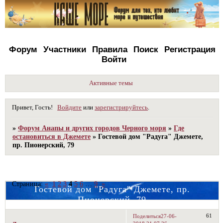
Форум
Участники
Правила
Поиск
Регистрация
Войти
Активные темы
Привет, Гость!
Войдите
или
зарегистрируйтесь
.
»
Форум Анапы и других городов Черного моря
»
Где
остановиться в Джемете
»
Гостевой дом "Радуга" Джемете,
пр. Пионерский, 79
Страница:
«
1
2
3
4
5
6
…
9
»
Гостевой дом "Радуга" Джемете, пр.
Пионерский, 79
61
Поделиться
27-06-