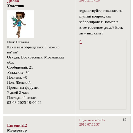
2018 21:07:26
Двова
Участник
здравствуйте, извините за
глупый вопрос, как
забронировать номер в
этом гостевом доме? Есть
ли у них сайт?
0
Имя:
Наталья
Как к вам обращаться ?:
можно
на"ты"
Откуда:
Воскресенск, Московская
обл.
Сообщений:
21
Уважение:
+4
Позитив:
+0
Пол:
Женский
Провел на форуме:
7 дней 2 часа
Последний визит:
03-08-2025 19:00:21
62
Поделиться
28-06-
2018 07:55:37
Евгений12
Модератор