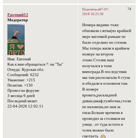
74
Поделиться
07-07-
2018 16:25:56
Евгений12
Модератор
Номера видимо тоже
обновили слегка(по крайней
мере вагонкой раньше не
было отделано по стенам.
Мы теперь жили в крайнем
номере на втором
Имя:
Евгений
этаже.Столик наш
Как к вам обращаться ?:
на "Ты"
получался в тени
Откуда:
Курская обл.
винограда.В последствии
Сообщений:
6232
мы там располагали 4 стула
Уважение:
+215
и обедали в основном там.
Позитив:
+150
В номере
Провел на форуме:
кровать,раскладной
3 месяца 9 дней
диван,шкаф,тумбочка,столик,т
Последний визит:
22-04-2026 12:02:11
не назовешь,но нам за
глаза.Больше времени я
проводил за столиком на
улице...от туда кстати и
телек можно было
смотреть