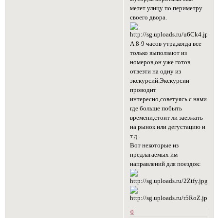
метет улицу по периметру
своего двора.
А 8-9 часов утра,когда все
только выползают из
номеров,он уже готов
отвезти на одну из
экскурсий.Экскурсии
проводит
интересно,советуясь с нами
где больше побыть
времени,стоит ли заезжать
на рынок или дегустацию и
т.д..
Вот некоторые из
предлагаемых им
направлений для поездок:
0