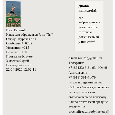
Двова
написал(а):
как
забронировать
номер в этом
Имя:
Евгений
гостевом
Как к вам обращаться ?:
на "Ты"
доме? Есть ли
Откуда:
Курская обл.
у них сайт?
Сообщений:
6232
Уважение:
+215
Позитив:
+150
Провел на форуме:
e-mail nikifor_@mail.ru
3 месяца 9 дней
Телефоны:
Последний визит:
+7 (86133) 3-31-63 - Юрий
22-04-2026 12:02:11
Анатольевич
+7 (918) 391-41-79
http:// raduga-anapa.net
Сайт как бы есть,но похоже
не ведется,так что
связывайтесь по телефону
или по почте.Если сразу не
ответит -не
стесняйтесь,пробуйте еще))