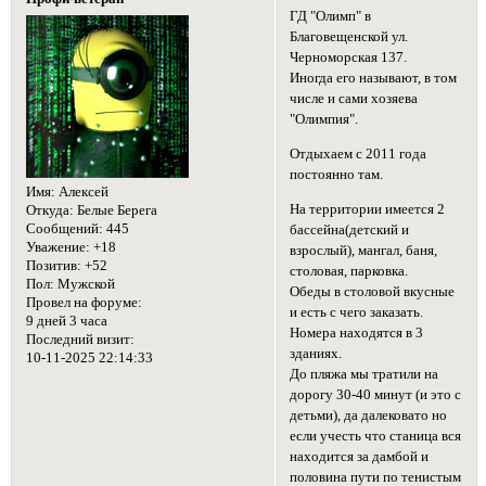
ГД "Олимп" в
Благовещенской ул.
Черноморская 137.
Иногда его называют, в том
числе и сами хозяева
"Олимпия".
Отдыхаем с 2011 года
постоянно там.
Имя:
Алексей
На территории имеется 2
Откуда:
Белые Берега
Сообщений:
445
бассейна(детский и
Уважение:
+18
взрослый), мангал, баня,
Позитив:
+52
столовая, парковка.
Пол:
Мужской
Обеды в столовой вкусные
Провел на форуме:
и есть с чего заказать.
9 дней 3 часа
Номера находятся в 3
Последний визит:
зданиях.
10-11-2025 22:14:33
До пляжа мы тратили на
дорогу 30-40 минут (и это с
детьми), да далековато но
если учесть что станица вся
находится за дамбой и
половина пути по тенистым