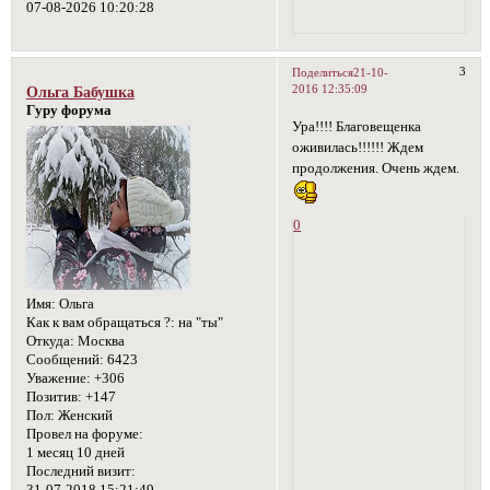
07-08-2026 10:20:28
3
Поделиться
21-10-
2016 12:35:09
Ольга Бабушка
Гуру форума
Ура!!!! Благовещенка
оживилась!!!!!! Ждем
продолжения. Очень ждем.
0
Имя:
Ольга
Как к вам обращаться ?:
на "ты"
Откуда:
Москва
Сообщений:
6423
Уважение:
+306
Позитив:
+147
Пол:
Женский
Провел на форуме:
1 месяц 10 дней
Последний визит:
31-07-2018 15:21:49