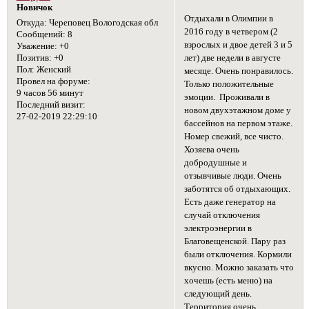
Новичок
Отдыхали в Олимпии в
Откуда:
Череповец Вологодская обл
2016 году в четвером (2
Сообщений:
8
взрослых и двое детей 3 и 5
Уважение:
+0
лет) две недели в августе
Позитив:
+0
Пол:
Женский
месяце. Очень понравилось.
Провел на форуме:
Только положительные
9 часов 56 минут
эмоции. Проживали в
Последний визит:
новом двухэтажном доме у
27-02-2019 22:29:10
бассейнов на первом этаже.
Номер свежий, все чисто.
Хозяева очень
добродушные и
отзывчивые люди. Очень
заботятся об отдыхающих.
Есть даже генератор на
случай отключения
электроэнергии в
Благовещенской. Пару раз
были отключения. Кормили
вкусно. Можно заказать что
хочешь (есть меню) на
следующий день.
Территория очень