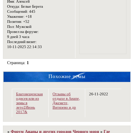
Имя:
Алексей
Откуда:
Белые Берега
Сообщений:
445
Уважение:
+18
Позитив:
+52
Пол:
Мужской
Провел на форуме:
9 дней 3 часа
Последний визит:
10-11-2025 22:14:33
Страница:
1
Похожие темы
Благовещенская
Отзывы об
26-11-2022
одисея или из
отдыхе в Анапе,
зимы в
Джемете,
лето‡Июнь
Витязево и др
2017&
»
Форум Анапы и других городов Черного моря
»
Где