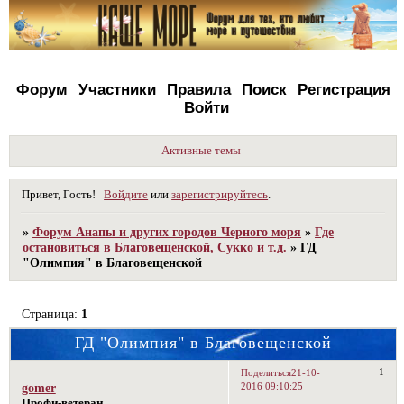
Форум
Участники
Правила
Поиск
Регистрация
Войти
Активные темы
Привет, Гость!
Войдите
или
зарегистрируйтесь
.
»
Форум Анапы и других городов Черного моря
»
Где
остановиться в Благовещенской, Сукко и т.д.
»
ГД
"Олимпия" в Благовещенской
Страница:
1
ГД "Олимпия" в Благовещенской
1
Поделиться
21-10-
2016 09:10:25
gomer
Профи-ветеран