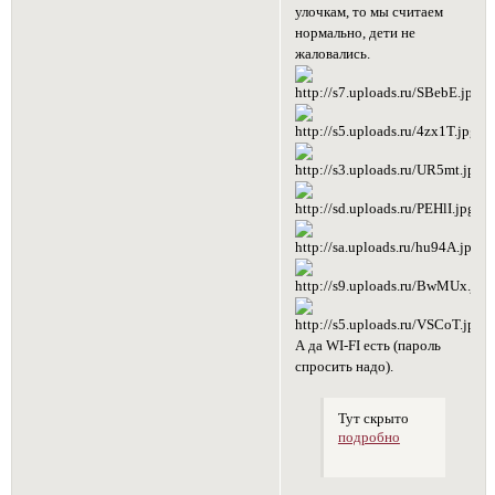
улочкам, то мы считаем
нормально, дети не
жаловались.
А да WI-FI есть (пароль
спросить надо).
Тут скрыто
подробно