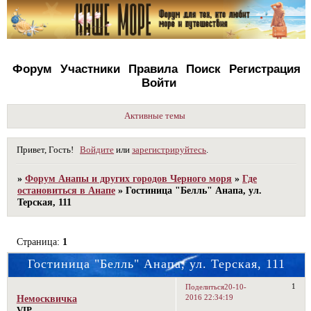
Форум
Участники
Правила
Поиск
Регистрация
Войти
Активные темы
Привет, Гость!
Войдите
или
зарегистрируйтесь
.
»
Форум Анапы и других городов Черного моря
»
Где
остановиться в Анапе
»
Гостиница "Белль" Анапа, ул.
Терская, 111
Страница:
1
Гостиница "Белль" Анапа, ул. Терская, 111
1
Поделиться
20-10-
2016 22:34:19
Немосквичка
VIP