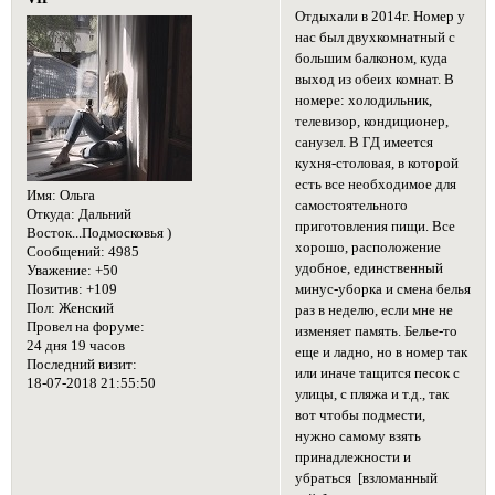
Отдыхали в 2014г. Номер у
нас был двухкомнатный с
большим балконом, куда
выход из обеих комнат. В
номере: холодильник,
телевизор, кондиционер,
санузел. В ГД имеется
кухня-столовая, в которой
есть все необходимое для
Имя:
Ольга
самостоятельного
Откуда:
Дальний
приготовления пищи. Все
Восток...Подмосковья )
хорошо, расположение
Сообщений:
4985
удобное, единственный
Уважение:
+50
Позитив:
+109
минус-уборка и смена белья
Пол:
Женский
раз в неделю, если мне не
Провел на форуме:
изменяет память. Белье-то
24 дня 19 часов
еще и ладно, но в номер так
Последний визит:
или иначе тащится песок с
18-07-2018 21:55:50
улицы, с пляжа и т.д., так
вот чтобы подмести,
нужно самому взять
принадлежности и
убраться [взломанный