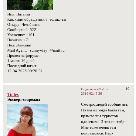
Имя:
Наталья
Как к вам обращаться ?:
только ты
Откуда:
Челябинск
Сообщений:
5221
Уважение:
+101
Позитив:
+71
Пол:
Женский
Mail Agent:
_sunny-day_@mail.ru
Провел на форуме:
1 месяц 16 дней
Последний визит:
12-04-2026 09:20:31
10
Поделиться
21-10-
2016 02:45:26
Tinlex
Эксперт-старожил
Смотрю,людей вообще нет.
Но мы же когда были там,
прям толпы туристов
одолевали. И это сентябрь.
Мне тоже очень там
понравилось. Парк