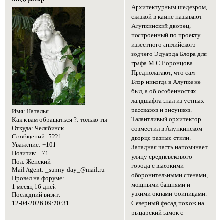
Архитектурным шедевром,
сказкой в камне называют
Алупкинский дворец,
построенный по проекту
известного английского
зодчего Эдуарда Блора для
графа М.С.Воронцова.
Предполагают, что сам
Блор никогда в Алупке не
был, а об особенностях
ландшафта знал из устных
рассказов и рисунков.
Имя:
Наталья
Талантливый орхитектор
Как к вам обращаться ?:
только ты
Откуда:
Челябинск
совместил в Алупкинском
Сообщений:
5221
дворце разные стили.
Уважение:
+101
Западная часть напоминает
Позитив:
+71
улицу средневекового
Пол:
Женский
города с высокими
Mail Agent:
_sunny-day_@mail.ru
оборонительными стенами,
Провел на форуме:
мощными башнями и
1 месяц 16 дней
узкими окнами-бойницами.
Последний визит:
12-04-2026 09:20:31
Северный фасад похож на
рыцарский замок с