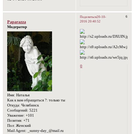
6
Поделиться
20-10-
2016 20:40:52
Paparazza
Модератор
0
Имя:
Наталья
Как к вам обращаться ?:
только ты
Откуда:
Челябинск
Сообщений:
5221
Уважение:
+101
Позитив:
+71
Пол:
Женский
Mail Agent:
_sunny-day_@mail.ru