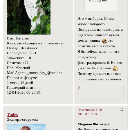
вообще нет
Это ж выборка. Очень
много "запорото".
Позируешь на некоторых, а
над ухом нависает чужая...
Имя:
Наталья
мммм... спина
это
Как к вам обращаться ?:
только ты
помягче чтобы сказать.
Откуда:
Челябинск
Я бы сейчас, конечно, все
Сообщений:
5221
по-другому
Уважение:
+101
фотографировала б. Но что
Позитив:
+71
Пол:
Женский
уж есть. Не сотрешь
Mail Agent:
_sunny-day_@mail.ru
Поэтому ждем от вас тоже
Провел на форуме:
пополнение этого альбома.
1 месяц 16 дней
0
Последний визит:
12-04-2026 09:20:31
12
Поделиться
21-10-
2016 07:02:54
Tinlex
Эксперт-старожил
Модный Фотограф
Не, Наташ, мне нравится.