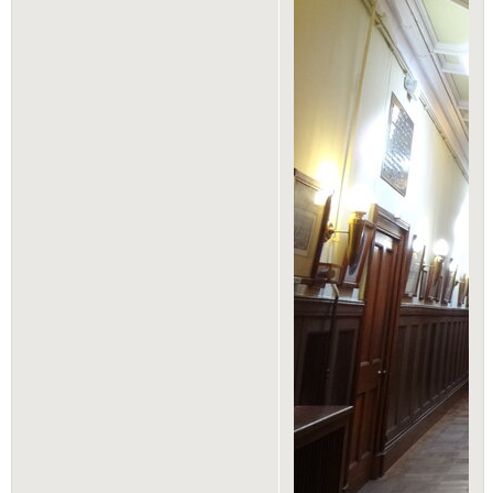
Дворцовый комплекс
Воронцовского дворца в
Алупке, состоящий из пяти
строений, сооружен в 1828-
1848 гг. по проекту
английского архитектора
Эдуарда Блора для генерал-
губернатора
Новороссийского края
графа М.С. Воронцова.
Парадные залы дворца,