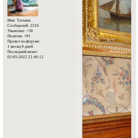
Шуваловский проезд, здесь
снимались сцены фильма
"Три мушкетера" (где
мушкетеры поют свою
знаменитую песню
"Пора...пора... порадуемся
на своем веку...") и многие
другие фильмы.