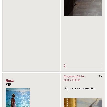
оформленные в стиле
традиционного английского
интерьера, почти
полностью сохранили свою
первоначальную отделку.