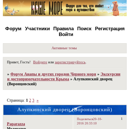
Форум
Участники
Правила
Поиск
Регистрация
Войти
Активные темы
Привет, Гость!
Войдите
или
зарегистрируйтесь
.
»
Форум Анапы и других городов Черного моря
»
Экскурсии
и достопримечательности Крыма
»
Алупкинский дворец
(Воронцовский)
Страница:
1
2
3
»
Алупкинский дворец (Воронцовский)
1
Поделиться
20-10-
2016 20:33:10
Paparazza
Модератор