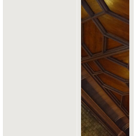
0
14
Поделиться
21-10-
2016 21:06:15
Янка
VIP
Имена строителей
дворца....
Имя:
Татьяна
Сообщений:
2216