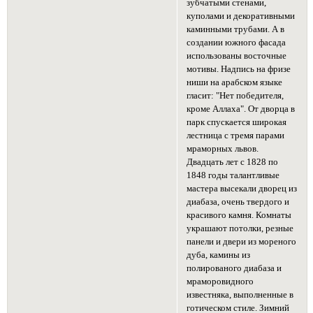
зубчатыми стенами,
куполами и декоративными
каминными трубами. А в
создании южного фасада
использованы восточные
мотивы. Надпись на фризе
ниши на арабском языке
гласит: "Нет победителя,
кроме Аллаха". От дворца в
парк спускается широкая
лестница с тремя парами
мраморных львов.
Двадцать лет с 1828 по
1848 годы талантливые
мастера высекали дворец из
диабаза, очень твердого и
красивого камня. Комнаты
украшают потолки, резные
панели и двери из мореного
дуба, камины из
полированого диабаза и
мраморовидного
известняка, выполненные в
готическом стиле. Зимний