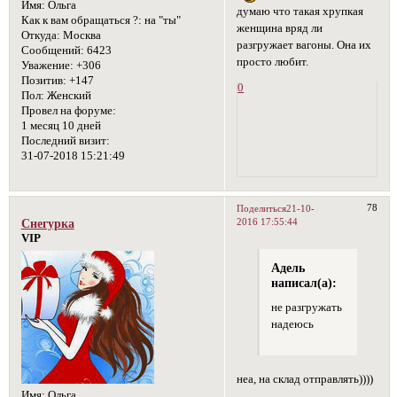
Имя:
Ольга
думаю что такая хрупкая
Как к вам обращаться ?:
на "ты"
женщина вряд ли
Откуда:
Москва
разгружает вагоны. Она их
Сообщений:
6423
просто любит.
Уважение:
+306
Позитив:
+147
0
Пол:
Женский
Провел на форуме:
1 месяц 10 дней
Последний визит:
31-07-2018 15:21:49
78
Поделиться
21-10-
2016 17:55:44
Снегурка
VIP
Адель
написал(а):
не разгружать
надеюсь
неа, на склад отправлять))))
Имя:
Ольга