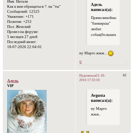
Имя:
Натали
Адель
Как к вам обращаться ?:
на "ты"
написал(а):
Сообщений:
12525
Уважение:
+171
Прямолинейная
Позитив:
+253
"банкирша"
Пол:
Женский
любит
Провел на форуме:
собак(больших)
5 месяцев 27 дней
Последний визит:
18-07-2026 22:04:01
ну Марго жжж...
0
62
Поделиться
21-10-
2016 17:33:10
Адель
VIP
Avgusta
написал(а):
ну Марго
жжж..