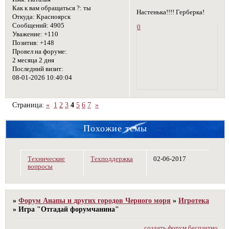
Как к вам обращаться ?:
ты
Настенька!!!! Герберка!
Откуда:
Красноярск
Сообщений:
4905
0
Уважение:
+110
Позитив:
+148
Провел на форуме:
2 месяца 2 дня
Последний визит:
08-01-2026 10:40:04
Страница:
«
1
2
3
4
5
6
7
»
Похожие темы
Технические
Техподдержка
02-06-2017
вопросы
»
Форум Анапы и других городов Черного моря
»
Игротека
»
Игра "Отгадай форумчанина"
создать форум бесплатно