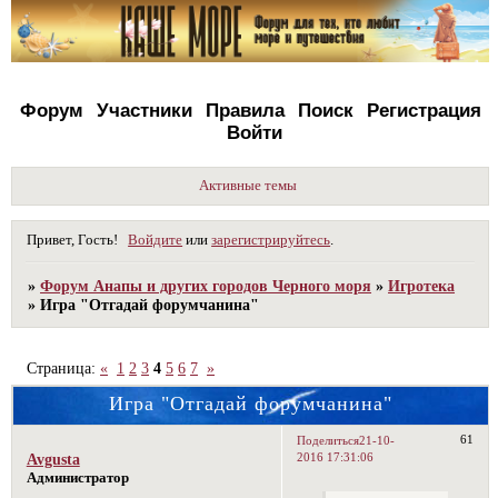
Форум
Участники
Правила
Поиск
Регистрация
Войти
Активные темы
Привет, Гость!
Войдите
или
зарегистрируйтесь
.
»
Форум Анапы и других городов Черного моря
»
Игротека
»
Игра "Отгадай форумчанина"
Страница:
«
1
2
3
4
5
6
7
»
Игра "Отгадай форумчанина"
61
Поделиться
21-10-
2016 17:31:06
Avgusta
Администратор