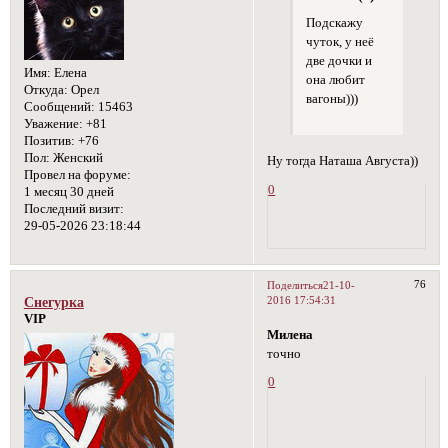
Подскажу
чуток, у неё
две дочки и
Имя:
Елена
она любит
Откуда:
Орел
вагоны)))
Сообщений:
15463
Уважение:
+81
Позитив:
+76
Пол:
Женский
Ну тогда Наташа Августа))
Провел на форуме:
0
1 месяц 30 дней
Последний визит:
29-05-2026 23:18:44
76
Поделиться
21-10-
2016 17:54:31
Снегурка
VIP
Милена
точно
0