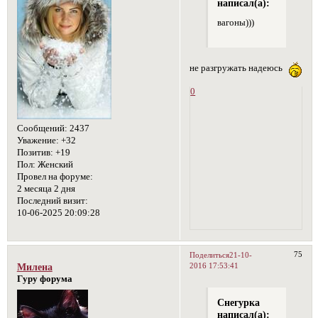
написал(а):
вагоны)))
не разгружать надеюсь
0
Сообщений:
2437
Уважение:
+32
Позитив:
+19
Пол:
Женский
Провел на форуме:
2 месяца 2 дня
Последний визит:
10-06-2025 20:09:28
75
Поделиться
21-10-
2016 17:53:41
Милена
Гуру форума
Снегурка
написал(а):