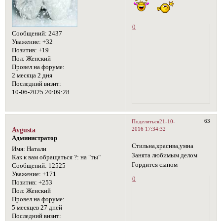
0
Сообщений:
2437
Уважение:
+32
Позитив:
+19
Пол:
Женский
Провел на форуме:
2 месяца 2 дня
Последний визит:
10-06-2025 20:09:28
63
Поделиться
21-10-
2016 17:34:32
Avgusta
Администратор
Стильна,красива,умна
Имя:
Натали
Занята любимым делом
Как к вам обращаться ?:
на "ты"
Гордится сыном
Сообщений:
12525
Уважение:
+171
0
Позитив:
+253
Пол:
Женский
Провел на форуме:
5 месяцев 27 дней
Последний визит: