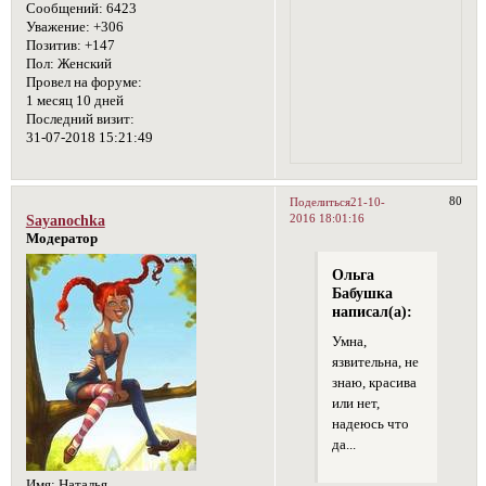
Сообщений:
6423
Уважение:
+306
Позитив:
+147
Пол:
Женский
Провел на форуме:
1 месяц 10 дней
Последний визит:
31-07-2018 15:21:49
80
Поделиться
21-10-
2016 18:01:16
Sayanochka
Модератор
Ольга
Бабушка
написал(а):
Умна,
язвительна, не
знаю, красива
или нет,
надеюсь что
да...
Имя:
Наталья