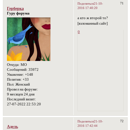
71
Поделиться
21-10-
2016 17:40:20
Герберка
Гуру форума
а кто ж второй то?
[взломанный сайт]
0
Откуда:
МО
Сообщений:
35972
Уважение:
+148
Позитив:
+33
Пол:
Женский
Провел на форуме:
9 месяцев 24 дня
Последний визит:
27-07-2022 22:53:20
72
Поделиться
21-10-
2016 17:42:44
Адель