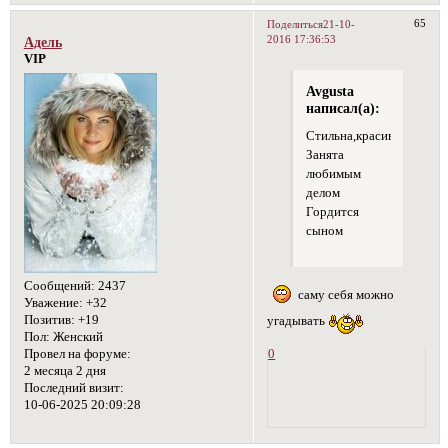
65
Поделиться
21-10-
2016 17:36:53
Адель
VIP
Avgusta
написал(а):
Стильна,красива,умна
Занята
любимым
делом
Гордится
сыном
Сообщений:
2437
саму себя можно
Уважение:
+32
Позитив:
+19
угадывать
Пол:
Женский
Провел на форуме:
0
2 месяца 2 дня
Последний визит:
10-06-2025 20:09:28