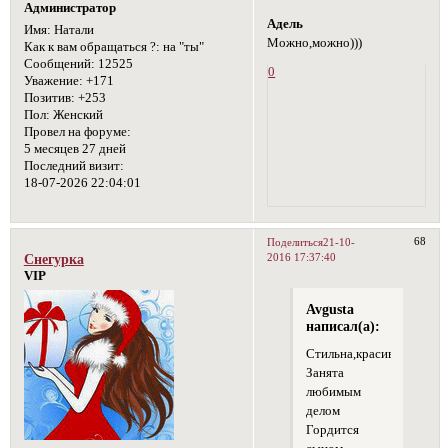
Администратор
Адель
Имя:
Натали
Можно,можно)))
Как к вам обращаться ?:
на "ты"
Сообщений:
12525
0
Уважение:
+171
Позитив:
+253
Пол:
Женский
Провел на форуме:
5 месяцев 27 дней
Последний визит:
18-07-2026 22:04:01
68
Поделиться
21-10-
2016 17:37:40
Снегурка
VIP
Avgusta
написал(а):
Стильна,красива,умна
Занята
любимым
делом
Гордится