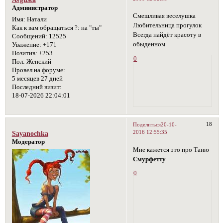
Администратор
Смешливая веселушка
Имя:
Натали
Любительница прогулок
Как к вам обращаться ?:
на "ты"
Всегда найдёт красоту в
Сообщений:
12525
обыденном
Уважение:
+171
Позитив:
+253
0
Пол:
Женский
Провел на форуме:
5 месяцев 27 дней
Последний визит:
18-07-2026 22:04:01
18
Поделиться
20-10-
2016 12:55:35
Sayanochka
Модератор
Мне кажется это про Таню
Смурфетту
0