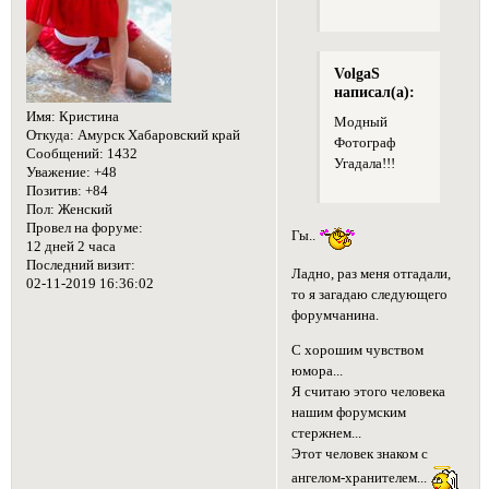
VolgaS
написал(а):
Имя:
Кристина
Модный
Откуда:
Амурск Хабаровский край
Фотограф
Сообщений:
1432
Угадала!!!
Уважение:
+48
Позитив:
+84
Пол:
Женский
Провел на форуме:
Гы..
12 дней 2 часа
Последний визит:
Ладно, раз меня отгадали,
02-11-2019 16:36:02
то я загадаю следующего
форумчанина.
С хорошим чувством
юмора...
Я считаю этого человека
нашим форумским
стержнем...
Этот человек знаком с
ангелом-хранителем...