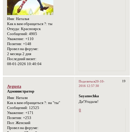
Имя:
Наталья
Как к вам обращаться ?:
ты
Откуда:
Красноярск
Сообщений:
4905
Уважение:
+110
Позитив:
+148
Провел на форуме:
2 месяца 2 дня
Последний визит:
08-01-2026 10:40:04
19
Поделиться
20-10-
2016 12:57:30
Avgusta
Администратор
Sayanochka
Имя:
Натали
Да!Угадала!
Как к вам обращаться ?:
на "ты"
Сообщений:
12525
0
Уважение:
+171
Позитив:
+253
Пол:
Женский
Провел на форуме: