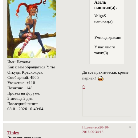
Адель
написал(а):
VolgaS
написал(а):
Умница,красавица,спортсм
У нас много
таких)))
Имя:
Наталья
Как к вам обращаться ?:
ты
Да все практически, кроме
Откуда:
Красноярск
Сообщений:
4905
парней!
Уважение:
+110
0
Позитив:
+148
Провел на форуме:
2 месяца 2 дня
Последний визит:
08-01-2026 10:40:04
5
Поделиться
20-10-
2016 09:34:16
Tinlex
Эксперт-старожил