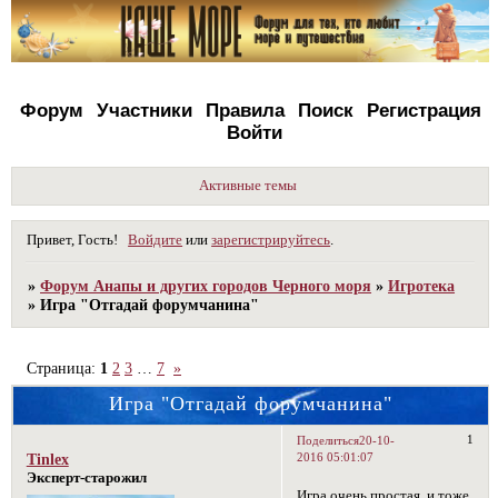
Форум
Участники
Правила
Поиск
Регистрация
Войти
Активные темы
Привет, Гость!
Войдите
или
зарегистрируйтесь
.
»
Форум Анапы и других городов Черного моря
»
Игротека
»
Игра "Отгадай форумчанина"
Страница:
1
2
3
…
7
»
Игра "Отгадай форумчанина"
1
Поделиться
20-10-
2016 05:01:07
Tinlex
Эксперт-старожил
Игра очень простая, и тоже