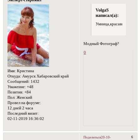
VolgaS
написал(а):
Умница,красавица,спортсм
Модный Фотограф?
0
Имя:
Кристина
Откуда:
Амурск Хабаровский край
Сообщений:
1432
Уважение:
+48
Позитив:
+84
Пол:
Женский
Провел на форуме:
12 дней 2 часа
Последний визит:
02-11-2019 16:36:02
6
Поделиться
20-10-