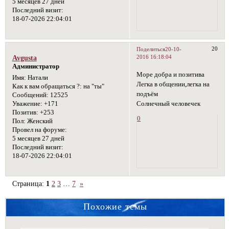
5 месяцев 27 дней
Последний визит:
18-07-2026 22:04:01
20
Поделиться
20-10-
2016 16:18:04
Avgusta
Администратор
Море добра и позитива
Имя:
Натали
Легка в общении,легка на
Как к вам обращаться ?:
на "ты"
подъём
Сообщений:
12525
Солнечный человечек
Уважение:
+171
Позитив:
+253
0
Пол:
Женский
Провел на форуме:
5 месяцев 27 дней
Последний визит:
18-07-2026 22:04:01
Страница:
1
2
3
…
7
»
Похожие темы