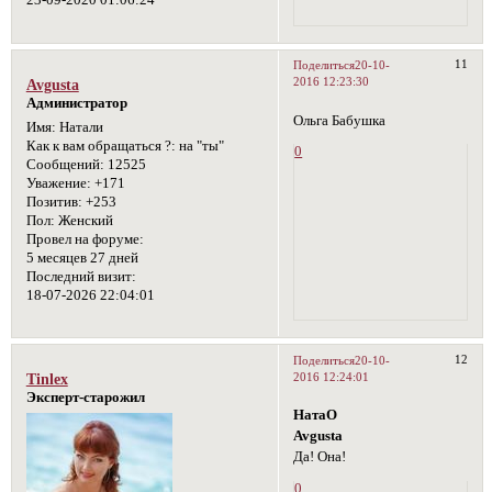
23-09-2020 01:06:24
11
Поделиться
20-10-
2016 12:23:30
Avgusta
Администратор
Ольга Бабушка
Имя:
Натали
Как к вам обращаться ?:
на "ты"
0
Сообщений:
12525
Уважение:
+171
Позитив:
+253
Пол:
Женский
Провел на форуме:
5 месяцев 27 дней
Последний визит:
18-07-2026 22:04:01
12
Поделиться
20-10-
2016 12:24:01
Tinlex
Эксперт-старожил
НатаО
Avgusta
Да! Она!
0