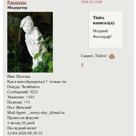
2016 11:12:00
Paparazza
Модератор
Tinlex
написал(а):
Модный
Фотограф?
Скорее, Tinlex!
0
Имя:
Наталья
Как к вам обращаться ?:
только ты
Откуда:
Челябинск
Сообщений:
5221
Уважение:
+101
Позитив:
+71
Пол:
Женский
Mail Agent:
_sunny-day_@mail.ru
Провел на форуме:
1 месяц 16 дней
Последний визит:
12-04-2026 09:20:31