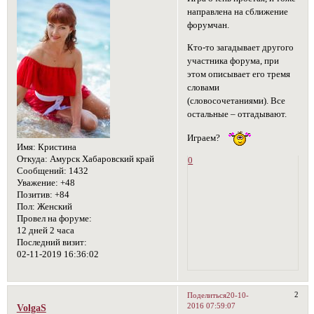
направлена на сближение
форумчан.
Кто-то загадывает другого
участника форума, при
этом описывает его тремя
словами
(словосочетаниями). Все
остальные – отгадывают.
Играем?
Имя:
Кристина
Откуда:
Амурск Хабаровский край
0
Сообщений:
1432
Уважение:
+48
Позитив:
+84
Пол:
Женский
Провел на форуме:
12 дней 2 часа
Последний визит:
02-11-2019 16:36:02
2
Поделиться
20-10-
2016 07:59:07
VolgaS