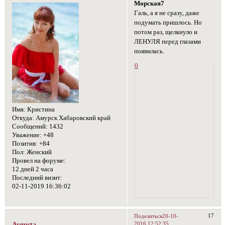
Морская7
Галь, а я не сразу, даже
подумать пришлось. Но
потом раз, щелкнуло и
ЛЕНУЛЯ перед глазами
появилась.
0
Имя:
Кристина
Откуда:
Амурск Хабаровский край
Сообщений:
1432
Уважение:
+48
Позитив:
+84
Пол:
Женский
Провел на форуме:
12 дней 2 часа
Последний визит:
02-11-2019 16:36:02
17
Поделиться
20-10-
2016 12:52:35
Avgusta