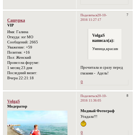
7
Поделиться
20-10-
2016 11:27:17
Сашурка
VIP
Имя:
Галина
VolgaS
Откуда:
юг МО
написал(а):
Сообщений:
2665
Уважение:
+59
Умница,красавица,спортсм
Позитив:
+16
Пол:
Женский
Провел на форуме:
Прочитала и сразу перед
1 месяц 23 дня
Последний визит:
глазами - Адель!
Вчера 22:21:18
0
8
Поделиться
20-10-
2016 11:36:05
VolgaS
Модератор
Модный Фотограф
Угадала!!!
0