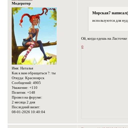
Модератор
Морская7 написал(
используются для нуд
Ой, когда едешь на Ласточк
0
Имя:
Наталья
Как к вам обращаться ?:
ты
Откуда:
Красноярск
Сообщений:
4905
Уважение:
+110
Позитив:
+148
Провел на форуме:
2 месяца 2 дня
Последний визит:
08-01-2026 10:40:04