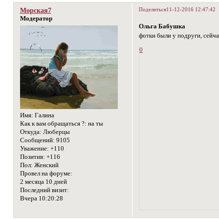
Поделиться
11-12-2016 12:47:42
Морская7
Модератор
Ольга Бабушка
фотки были у подруги, сейч
0
Имя:
Галина
Как к вам обращаться ?:
на ты
Откуда:
Люберцы
Сообщений:
9105
Уважение:
+110
Позитив:
+116
Пол:
Женский
Провел на форуме:
2 месяца 10 дней
Последний визит:
Вчера 10:20:28