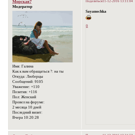
Поделиться
11-12-2016 13:11:04
Морская7
Модератор
Sayanochka
0
Имя:
Галина
Как к вам обращаться ?:
на ты
Откуда:
Люберцы
Сообщений:
9105
Уважение:
+110
Позитив:
+116
Пол:
Женский
Провел на форуме:
2 месяца 10 дней
Последний визит:
Вчера 10:20:28