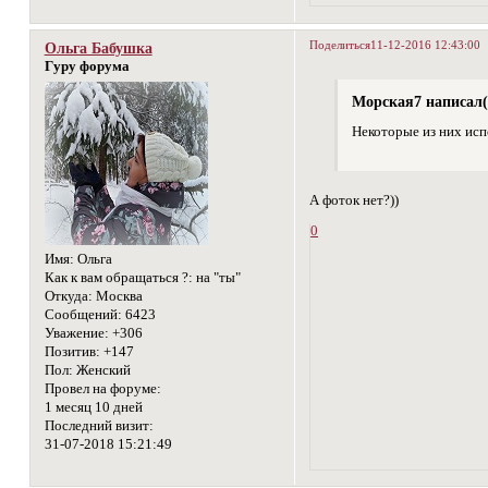
Поделиться
11-12-2016 12:43:00
Ольга Бабушка
Гуру форума
Морская7 написал(
Некоторые из них исп
А фоток нет?))
0
Имя:
Ольга
Как к вам обращаться ?:
на "ты"
Откуда:
Москва
Сообщений:
6423
Уважение:
+306
Позитив:
+147
Пол:
Женский
Провел на форуме:
1 месяц 10 дней
Последний визит:
31-07-2018 15:21:49