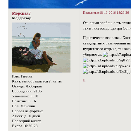
Поделиться
18-10-2016 18:29:26
Морская7
Модератор
Основная особенность пляже
так и тянется до центра Сочи
Практически все пляжи Хост
стандартных развлечений на
нудистского отдыха, так ка
убираются.
Имя:
Галина
0
Как к вам обращаться ?:
на ты
Откуда:
Люберцы
Сообщений:
9105
Уважение:
+110
Позитив:
+116
Пол:
Женский
Провел на форуме:
2 месяца 10 дней
Последний визит:
Вчера 10:20:28