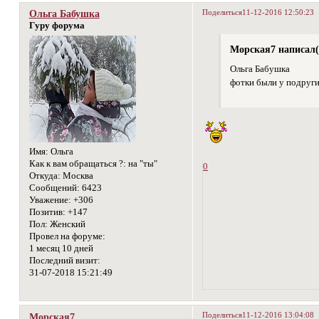
Поделиться
11-12-2016 12:50:23
Ольга Бабушка
Гуру форума
Морская7 написал(
Ольга Бабушка
фотки были у подруги
Имя:
Ольга
Как к вам обращаться ?:
на "ты"
0
Откуда:
Москва
Сообщений:
6423
Уважение:
+306
Позитив:
+147
Пол:
Женский
Провел на форуме:
1 месяц 10 дней
Последний визит:
31-07-2018 15:21:49
Поделиться
11-12-2016 13:04:08
Морская7