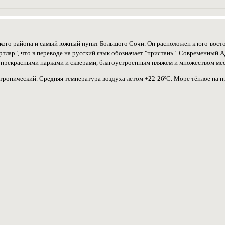
кого района и самый южный пункт Большого Сочи. Он расположен к юго-восток
артлар", что в переводе на русский язык обозначает "пристань". Современный
 прекрасными парками и скверами, благоустроенным пляжем и множеством мес
тропический. Средняя температура воздуха летом +22-26ºС. Море тёплое на пр