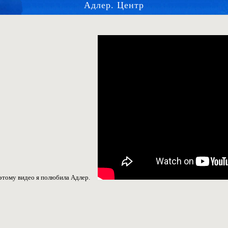
Адлер. Центр
о этому видео я полюбила Адлер.