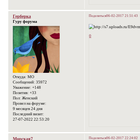
Поделиться
06-02-2017 21:51:43
Герберка
Гуру форума
0
Откуда:
МО
Сообщений:
35972
Уважение:
+148
Позитив:
+33
Пол:
Женский
Провел на форуме:
9 месяцев 24 дня
Последний визит:
27-07-2022 22:53:20
Поделиться
06-02-2017 22:24:02
Морская7