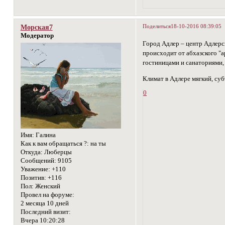
Поделиться
18-10-2016 08:39:05
Морская7
Модератор
Город Адлер – центр Адлерс
происходит от абхазского "
гостиницами и санаториями,
Климат в Адлере мягкий, суб
0
Имя:
Галина
Как к вам обращаться ?:
на ты
Откуда:
Люберцы
Сообщений:
9105
Уважение:
+110
Позитив:
+116
Пол:
Женский
Провел на форуме:
2 месяца 10 дней
Последний визит:
Вчера 10:20:28