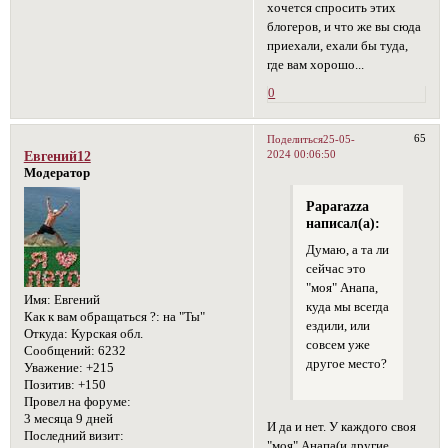
хочется спросить этих
блогеров, и что же вы сюда
приехали, ехали бы туда,
где вам хорошо...
0
65
Поделиться
25-05-
2024 00:06:50
Евгений12
Модератор
Paparazza
написал(а):
Думаю, а та ли
сейчас это
"моя" Анапа,
Имя:
Евгений
куда мы всегда
Как к вам обращаться ?:
на "Ты"
ездили, или
Откуда:
Курская обл.
совсем уже
Сообщений:
6232
другое место?
Уважение:
+215
Позитив:
+150
Провел на форуме:
3 месяца 9 дней
И да и нет. У каждого своя
Последний визит:
"моя" Анапа(и другие