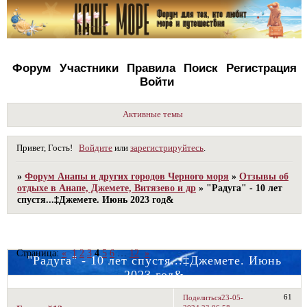
Форум
Участники
Правила
Поиск
Регистрация
Войти
Активные темы
Привет, Гость!
Войдите
или
зарегистрируйтесь
.
»
Форум Анапы и других городов Черного моря
»
Отзывы об
отдыхе в Анапе, Джемете, Витязево и др
»
"Радуга" - 10 лет
спустя...‡Джемете. Июнь 2023 год&
Страница:
«
1
2
3
4
5
6
…
12
»
"Радуга" - 10 лет спустя...‡Джемете. Июнь
2023 год&
61
Поделиться
23-05-