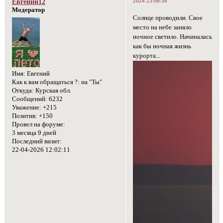
2024 23:06:58
Евгений12
Модератор
Солнце проводили. Свое
место на небе заняло
ночное светило. Начиналась
как бы ночная жизнь
курорта...
Имя:
Евгений
Как к вам обращаться ?:
на "Ты"
Откуда:
Курская обл.
Сообщений:
6232
Уважение:
+215
Позитив:
+150
Провел на форуме:
3 месяца 9 дней
Последний визит:
22-04-2026 12:02:11