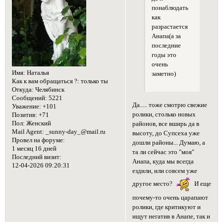
понаблюдать
как
разрастается
Анапа(а за
последние
годы это
очень
Имя:
Наталья
заметно)
Как к вам обращаться ?:
только ты
Откуда:
Челябинск
Сообщений:
5221
Да..... тоже смотрю свежие
Уважение:
+101
ролики, столько новых
Позитив:
+71
Пол:
Женский
районов, все вширь да в
Mail Agent:
_sunny-day_@mail.ru
высоту, до Супсеха уже
Провел на форуме:
дошли районы... Думаю, а
1 месяц 16 дней
та ли сейчас это "моя"
Последний визит:
Анапа, куда мы всегда
12-04-2026 09:20:31
ездили, или совсем уже
другое место?
И еще
почему-то очень царапают
ролики, где критикуют и
ищут негатив в Анапе, так и