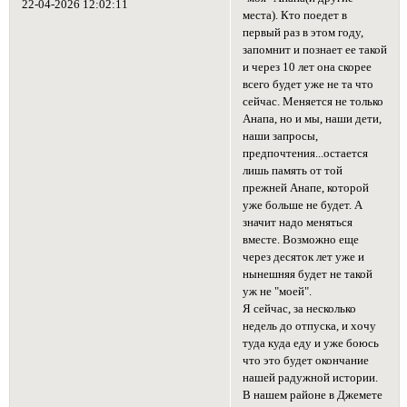
22-04-2026 12:02:11
места). Кто поедет в
первый раз в этом году,
запомнит и познает ее такой
и через 10 лет она скорее
всего будет уже не та что
сейчас. Меняется не только
Анапа, но и мы, наши дети,
наши запросы,
предпочтения...остается
лишь память от той
прежней Анапе, которой
уже больше не будет. А
значит надо меняться
вместе. Возможно еще
через десяток лет уже и
нынешняя будет не такой
уж не "моей".
Я сейчас, за несколько
недель до отпуска, и хочу
туда куда еду и уже боюсь
что это будет окончание
нашей радужной истории.
В нашем районе в Джемете