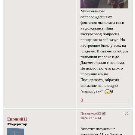
Музыкального
сопровождения от
фонтанов мы кстати так и
не дождались. Наш
экскурсовод попросил
прощения за сей казус. Но
настроение было у всех на
подъеме. В салоне автобуса
включили караоке и до
Джемете ехали с песнями.
Не исключаю, что кто-то
прогуливаясь по
Пионерскому, обратил
внимание на поющую
"маршрутку"
0
63
Поделиться
23-05-
2024 23:14:44
Евгений12
Модератор
Аппетит нагуляли на
экскурсии. Мы с братом