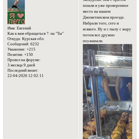
пошли в уже проверенное
место на нашем
Джеметинском проезде.
Набрали того, сего и
Имя:
Евгений
всякого. Ну и с пылу с жару
Как к вам обращаться ?:
на "Ты"
потом все дружно
Откуда:
Курская обл.
поужинали.
Сообщений:
6232
Уважение:
+215
Позитив:
+150
Провел на форуме:
3 месяца 9 дней
Последний визит:
22-04-2026 12:02:11