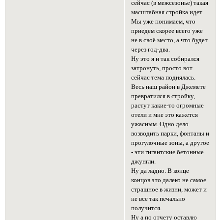
сейчас (в межсезонье) такая
масштабная стройка идет.
Мы уже понимаем, что
приедем скорее всего уже
не в своё место, а что будет
через год-два.
Ну это я и так собирался
затронуть, просто вот
сейчас тема поднялась.
Весь наш район в Джемете
превратился в стройку,
растут какие-то огромные
отели и мне это кажется
ужасным. Одно дело
возводить парки, фонтаны и
прогулочные зоны, а другое
- эти гигантские бетонные
джунгли.
Ну да ладно. В конце
концов это далеко не самое
страшное в жизни, может и
не все так печально
получится.
Ну а по отчету оставлю