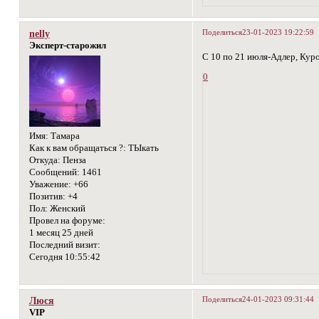
Поделиться
23-01-2023 19:22:59
nelly
Эксперт-старожил
С 10 по 21 июля-Адлер, Кур
0
Имя:
Тамара
Как к вам обращаться ?:
ТЫкать
Откуда:
Пенза
Сообщений:
1461
Уважение:
+66
Позитив:
+4
Пол:
Женский
Провел на форуме:
1 месяц 25 дней
Последний визит:
Сегодня 10:55:42
Поделиться
24-01-2023 09:31:44
Люся
VIP