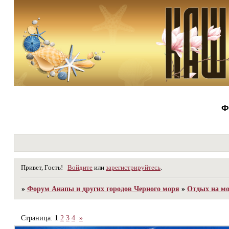
Ф
Привет, Гость!
Войдите
или
зарегистрируйтесь
.
»
Форум Анапы и других городов Черного моря
»
Отдых на мо
Страница:
1
2
3
4
»