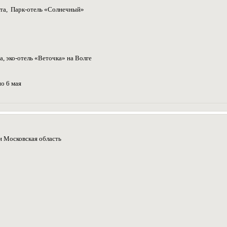
ста, Парк-отель «Солнечный»
та, эко-отель «Веточка» на Волге
по 6 мая
 и Московская область