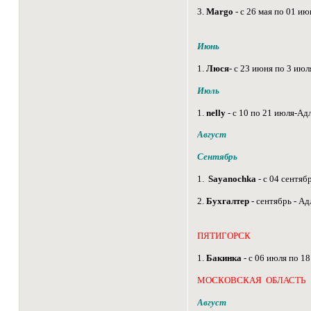
3.
Margo
- с 26 мая по 01 ию
Июнь
1.
Люся
- с 23 июня по 3 июл
Июль
1.
nelly
- с 10 по 21 июля-Ад
Август
Сентябрь
1.
Sayanochka
- с 04 сентяб
2.
Бухгалтер
- сентябрь - Ад
ПЯТИГОРСК
1.
Бакинка
- с 06 июля по 1
МОСКОВСКАЯ ОБЛАСТЬ
Август