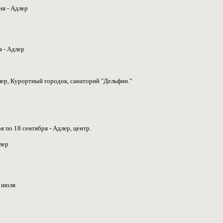
ня - Адлер
я - Адлер
лер, Курортный городок, санаторий "Дельфин."
ря по 18 сентября - Адлер, центр.
лер
8 июля