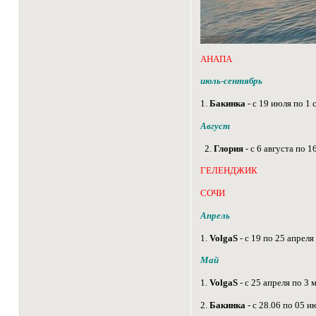
АНАПА
июль-сентябрь
1.
Бакинка
- с 19 июля по 1 
Август
2.
Глория
- с 6 августа по 1
ГЕЛЕНДЖИК
СОЧИ
Апрель
1.
VolgaS
- с 19 по 25 апреля
Май
1.
VolgaS
- с 25 апреля по 3 
2.
Бакинка
- с 28.06 по 05 и