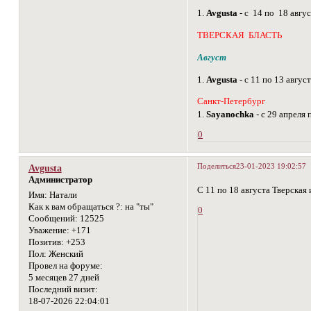
1.
Avgusta
- с 14 по 18 авгу
ТВЕРСКАЯ БЛАСТЬ
Август
1.
Avgusta
- с 11 по 13 авгус
Санкт-Петербург
1.
Sayanochka
- с 29 апреля 
0
Поделиться
23-01-2023 19:02:57
Avgusta
Администратор
С 11 по 18 августа Тверская
Имя:
Натали
Как к вам обращаться ?:
на "ты"
0
Сообщений:
12525
Уважение:
+171
Позитив:
+253
Пол:
Женский
Провел на форуме:
5 месяцев 27 дней
Последний визит:
18-07-2026 22:04:01