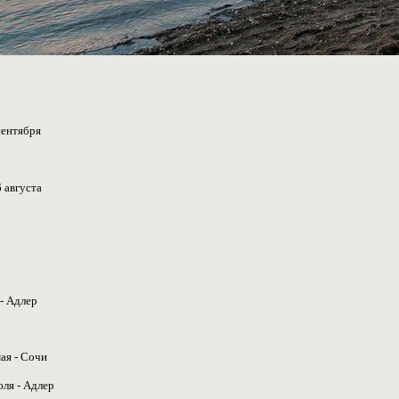
сентября
6 августа
 - Адлер
мая - Сочи
юля - Адлер