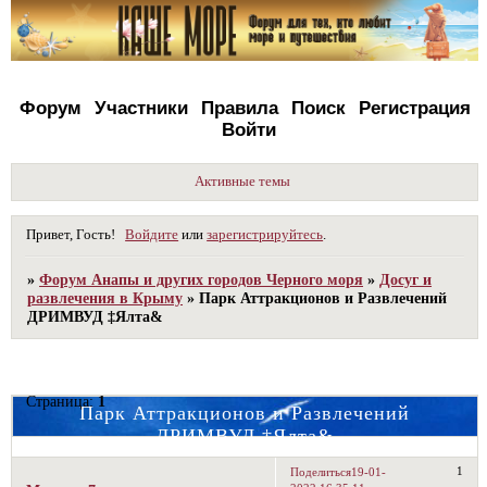
Форум
Участники
Правила
Поиск
Регистрация
Войти
Активные темы
Привет, Гость!
Войдите
или
зарегистрируйтесь
.
»
Форум Анапы и других городов Черного моря
»
Досуг и
развлечения в Крыму
»
Парк Аттракционов и Развлечений
ДРИМВУД ‡Ялта&
Страница:
1
Парк Аттракционов и Развлечений
ДРИМВУД ‡Ялта&
1
Поделиться
19-01-