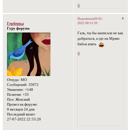
0
4
Поделиться
20-01-
2022 00:11:33
Герберка
Гуру форума
Галь, ты бы написала не как
добраться, а где на Мрию
бабок взять
0
Откуда:
МО
Сообщений:
35972
Уважение:
+148
Позитив:
+33
Пол:
Женский
Провел на форуме:
9 месяцев 24 дня
Последний визит:
27-07-2022 22:53:20