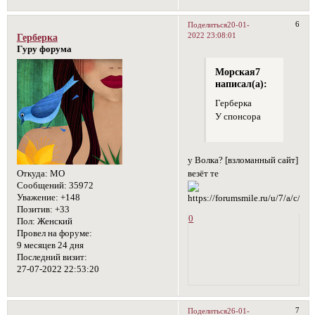
6
Поделиться
20-01-
2022 23:08:01
Герберка
Гуру форума
Морская7
написал(а):
Герберка
У спонсора
у Волка? [взломанный сайт]
Откуда:
МО
везёт те
Сообщений:
35972
Уважение:
+148
Позитив:
+33
0
Пол:
Женский
Провел на форуме:
9 месяцев 24 дня
Последний визит:
27-07-2022 22:53:20
7
Поделиться
26-01-