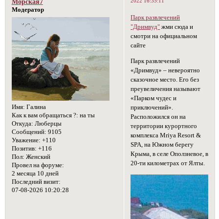
2022 16:35:11
Морская7
Модератор
Парк развлечений
"Дримвуд"
жми сюда и
смотри на официальном
сайте
Парк развлечений
«Дримвуд» – невероятно
сказочное место. Его без
преувеличения называют
«Парком чудес и
Имя:
Галина
приключений».
Как к вам обращаться ?:
на ты
Расположился он на
Откуда:
Люберцы
территории курортного
Сообщений:
9105
комплекса Mriya Resort &
Уважение:
+110
SPA, на Южном берегу
Позитив:
+116
Крыма, в селе Оползневое, в
Пол:
Женский
20-ти километрах от Ялты.
Провел на форуме:
2 месяца 10 дней
Последний визит:
07-08-2026 10:20:28