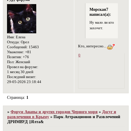
Морская7
написал(а):
Ну мало ли кто
захочет.
Имя:
Елена
Откуда:
Орел
Кто, интересно...
Сообщений:
15463
Уважение:
+81
0
Позитив:
+76
Пол:
Женский
Провел на форуме:
1 месяц 30 дней
Последний визит:
29-05-2026 23:18:44
Страница:
1
»
Форум Анапы и других городов Черного моря
»
Досуг и
развлечения в Крыму
»
Парк Аттракционов и Развлечений
ДРИМВУД ‡Ялта&