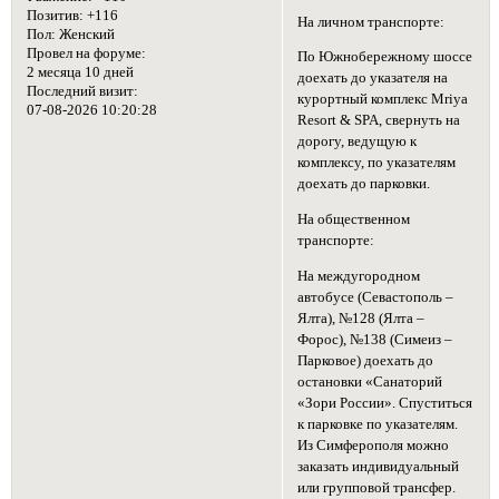
Позитив:
+116
На личном транспорте:
Пол:
Женский
Провел на форуме:
По Южнобережному шоссе
2 месяца 10 дней
доехать до указателя на
Последний визит:
курортный комплекс Mriya
07-08-2026 10:20:28
Resort & SPA, свернуть на
дорогу, ведущую к
комплексу, по указателям
доехать до парковки.
На общественном
транспорте:
На междугородном
автобусе (Севастополь –
Ялта), №128 (Ялта –
Форос), №138 (Симеиз –
Парковое) доехать до
остановки «Санаторий
«Зори России». Спуститься
к парковке по указателям.
Из Симферополя можно
заказать индивидуальный
или групповой трансфер.