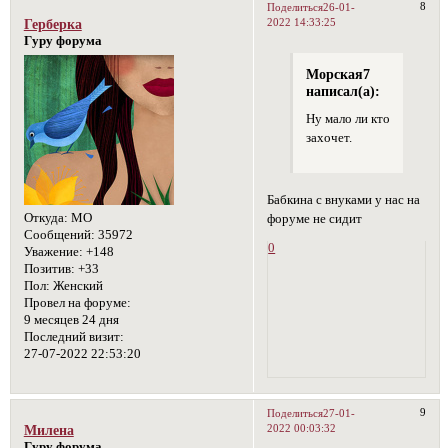
8
Поделиться
26-01-
2022 14:33:25
Герберка
Гуру форума
Морская7
написал(а):
Ну мало ли кто
захочет.
Бабкина с внуками у нас на
Откуда:
МО
форуме не сидит
Сообщений:
35972
0
Уважение:
+148
Позитив:
+33
Пол:
Женский
Провел на форуме:
9 месяцев 24 дня
Последний визит:
27-07-2022 22:53:20
9
Поделиться
27-01-
2022 00:03:32
Милена
Гуру форума