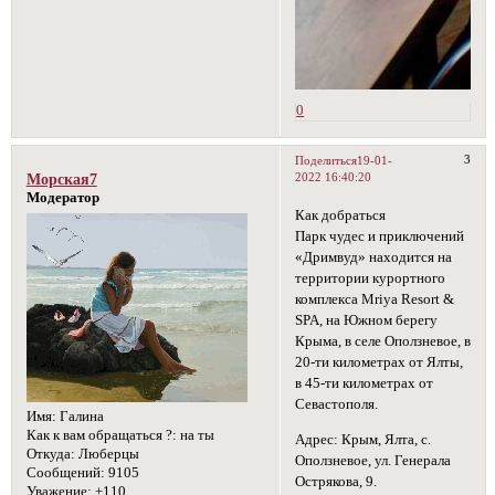
0
3
Поделиться
19-01-
2022 16:40:20
Морская7
Модератор
Как добраться
Парк чудес и приключений
«Дримвуд» находится на
территории курортного
комплекса Mriya Resort &
SPA, на Южном берегу
Крыма, в селе Оползневое, в
20-ти километрах от Ялты,
в 45-ти километрах от
Севастополя.
Имя:
Галина
Как к вам обращаться ?:
на ты
Адрес: Крым, Ялта, с.
Откуда:
Люберцы
Оползневое, ул. Генерала
Сообщений:
9105
Острякова, 9.
Уважение:
+110