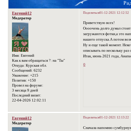
Ра
Поделиться
01-12-2021 12:12:52
Евгений12
Модератор
Приветствую всех!
Оооочень долго думал стоит 
загружаются фотки,а это нап
нашего отпуска.А потом воз
Ну и еще такой момент. Нек
описывать по нескольку раз 
Имя:
Евгений
Итак, июнь 2021 года, Анап
Как к вам обращаться ?:
на "Ты"
0
Откуда:
Курская обл.
Сообщений:
6232
Уважение:
+215
Позитив:
+150
Провел на форуме:
3 месяца 9 дней
Последний визит:
22-04-2026 12:02:11
Поделиться
01-12-2021 12:13:22
Евгений12
Модератор
Сначала напомню сумбурную п