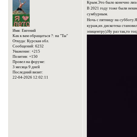
Крым.Это было конечно лихо
В 2021 году тоже были некие
сумбурным.
Ночь с пятницу на субботу.
кураж,их дискотека становил
Имя:
Евгений
эпицентру).Ну раз так,то то
Как к вам обращаться ?:
на "Ты"
Откуда:
Курская обл.
Сообщений:
6232
Уважение:
+215
Позитив:
+150
Провел на форуме:
3 месяца 9 дней
Последний визит:
22-04-2026 12:02:11