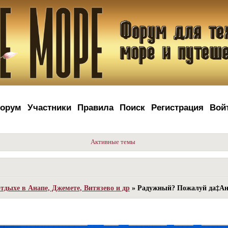
орум
Участники
Правила
Поиск
Регистрация
Вой
Активные темы
тдыхе в Анапе, Джемете, Витязево и др
»
Радужный? Пожалуй да‡А