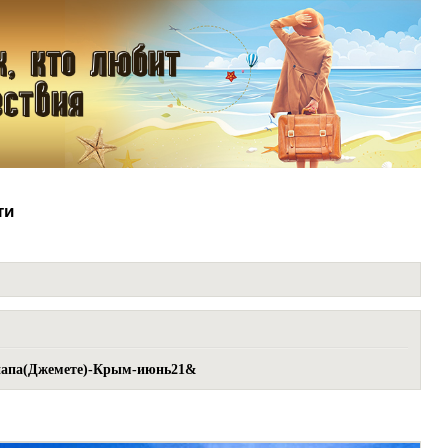
ти
напа(Джемете)-Крым-июнь21&