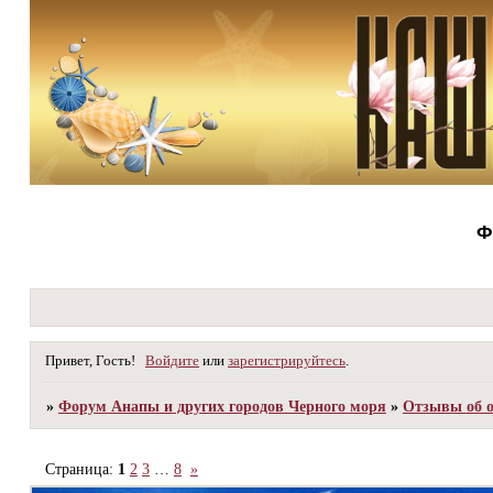
Ф
Привет, Гость!
Войдите
или
зарегистрируйтесь
.
»
Форум Анапы и других городов Черного моря
»
Отзывы об о
Страница:
1
2
3
…
8
»