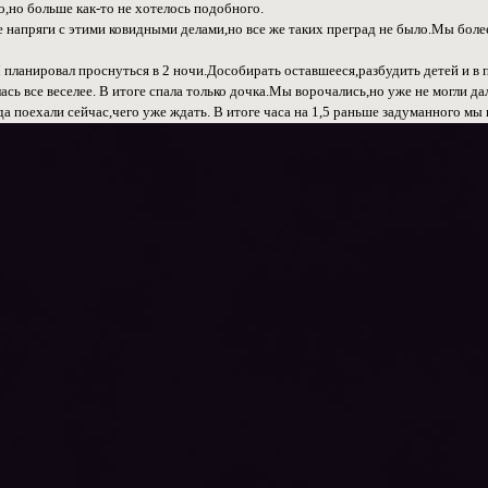
,но больше как-то не хотелось подобного.
 напряги с этими ковидными делами,но все же таких преград не было.Мы более
Я планировал проснуться в 2 ночи.Дособирать оставшееся,разбудить детей и в
ась все веселее. В итоге спала только дочка.Мы ворочались,но уже не могли д
гда поехали сейчас,чего уже ждать. В итоге часа на 1,5 раньше задуманного мы 