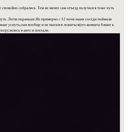
 спокойно собрались. Тем не менее сам отъезд получился тоже чуть
 путь. Легли пораньше.Но примерно с 12 ночи наши соседи поймали
альше уснуть,сын вообще и не пытался ложиться(его комната ближе к
погрузились в авто и поехали.