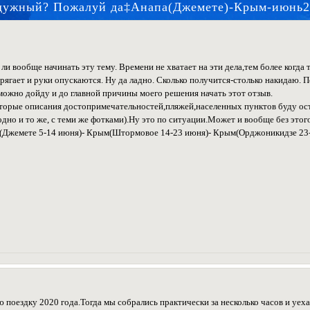
дужный? Пожалуй да‡Анапа(Джемете)-Крым-июнь
ли вообще начинать эту тему. Времени не хватает на эти дела,тем более когда т
рягает и руки опускаются. Ну да ладно. Сколько получится-столько накидаю. 
можно дойду и до главной причины моего решения начать этот отзыв.
оторые описания достопримечательностей,пляжей,населенных пунктов буду ост
одно и то же, с теми же фотками).Ну это по ситуации.Может и вообще без этог
а(Джемете 5-14 июня)- Крым(Штормовое 14-23 июня)- Крым(Орджоникидзе 23-
оездку 2020 года.Тогда мы собрались практически за несколько часов и уехал