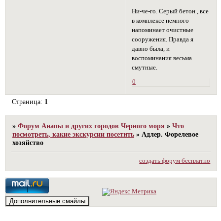
Ни-че-го. Серый бетон , все
в комплексе немного
напоминает очистные
сооружения. Правда я
давно была, и
воспоминания весьма
смутные.
0
Страница:
1
»
Форум Анапы и других городов Черного моря
»
Что
посмотреть, какие экскурсии посетить
»
Адлер. Форелевое
хозяйство
создать форум бесплатно