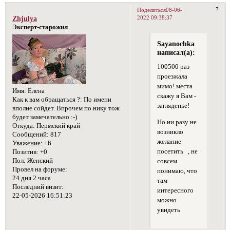
7
Поделиться
08-06-
2022 09:38:37
Zhjulya
Эксперт-старожил
Sayanochka
написал(а):
100500 раз
проезжала
мимо! места
Имя:
Елена
скажу я Вам -
Как к вам обращаться ?:
По имени
загляденье!
вполне сойдет. Впрочем по нику тож
будет замечательно :-)
Но ни разу не
Откуда:
Пермский край
возникло
Сообщений:
817
желание
Уважение:
+6
посетить , не
Позитив:
+0
Пол:
Женский
совсем
Провел на форуме:
понимаю, что
24 дня 2 часа
там
Последний визит:
интересного
22-05-2026 16:51:23
можно
увидеть