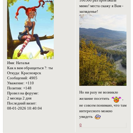
100500 раз проезжала
мимо! места скажу я Вам -
загляденье!
Имя:
Наталья
Как к вам обращаться ?:
ты
Откуда:
Красноярск
Сообщений:
4905
Уважение:
+110
Позитив:
+148
Но ни разу не возникло
Провел на форуме:
2 месяца 2 дня
желание посетить
,
Последний визит:
не совсем понимаю, что там
08-01-2026 10:40:04
интересного можно
увидеть
0