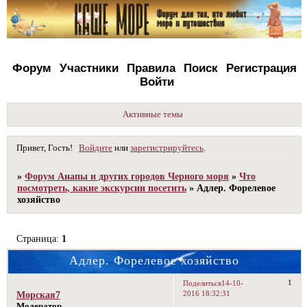
Форум
Участники
Правила
Поиск
Регистрация
Войти
Активные темы
Привет, Гость!
Войдите
или
зарегистрируйтесь
.
»
Форум Анапы и других городов Черного моря
»
Что
посмотреть, какие экскурсии посетить
»
Адлер. Форелевое
хозяйство
Страница:
1
Адлер. Форелевое хозяйство
1
Поделиться
14-10-
2016 18:32:31
Морская7
Модератор