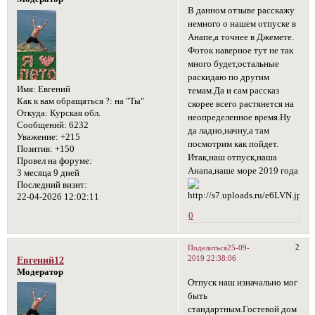
В данном отзыве расскажу
немного о нашем отпуске в
Анапе,а точнее в Джемете.
Фоток наверное тут не так
много будет,остальные
раскидаю по другим
Имя:
Евгений
темам.Да и сам рассказ
Как к вам обращаться ?:
на "Ты"
скорее всего растянется на
Откуда:
Курская обл.
неопределенное время.Ну
Сообщений:
6232
да ладно,начну,а там
Уважение:
+215
посмотрим как пойдет.
Позитив:
+150
Итак,наш отпуск,наша
Провел на форуме:
Анапа,наше море 2019 года
3 месяца 9 дней
Последний визит:
22-04-2026 12:02:11
0
2
Поделиться
25-09-
2019 22:38:06
Евгений12
Модератор
Отпуск наш изначально мог
быть
стандартным.Гостевой дом