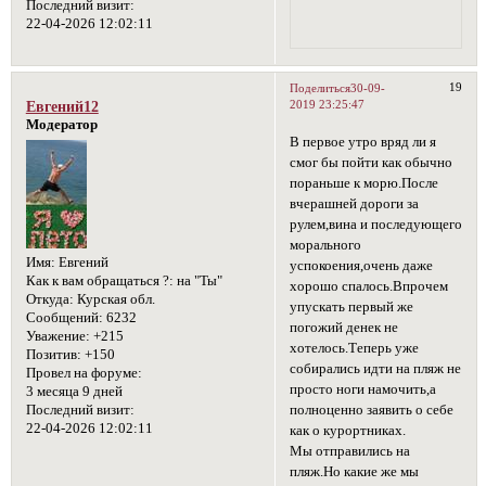
Последний визит:
22-04-2026 12:02:11
19
Поделиться
30-09-
2019 23:25:47
Евгений12
Модератор
В первое утро вряд ли я
смог бы пойти как обычно
пораньше к морю.После
вчерашней дороги за
рулем,вина и последующего
морального
Имя:
Евгений
успокоения,очень даже
Как к вам обращаться ?:
на "Ты"
хорошо спалось.Впрочем
Откуда:
Курская обл.
упускать первый же
Сообщений:
6232
погожий денек не
Уважение:
+215
хотелось.Теперь уже
Позитив:
+150
собирались идти на пляж не
Провел на форуме:
просто ноги намочить,а
3 месяца 9 дней
полноценно заявить о себе
Последний визит:
22-04-2026 12:02:11
как о курортниках.
Мы отправились на
пляж.Но какие же мы