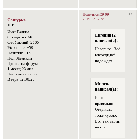
12
Поделиться
29-09-
2019 12:52:38
Сашурка
VIP
Имя:
Галина
Евгений12
Откуда:
юг МО
написал(а):
Сообщений:
2665
Уважение:
+59
Наверное. Всё
Позитив:
+16
впереди,всё
Пол:
Женский
подождет
Провел на форуме:
1 месяц 23 дня
Последний визит:
Вчера 12:30:20
Милена
написал(а):
И это
правильно.
Отдыхать
тоже нужно.
Вот так, забив
на всё.