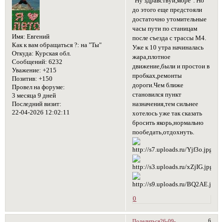
"Ну здравствуй,море". Но
до этого еще предстояли
достаточно утомительные
часы пути по станицам
Имя:
Евгений
после съезда с трассы М4.
Как к вам обращаться ?:
на "Ты"
Уже к 10 утра начиналась
Откуда:
Курская обл.
жара,плотное
Сообщений:
6232
движение,были и простои в
Уважение:
+215
пробках,ремонты
Позитив:
+150
дороги.Чем ближе
Провел на форуме:
становился пункт
3 месяца 9 дней
назначения,тем сильнее
Последний визит:
22-04-2026 12:02:11
хотелось уже так сказать
бросить якорь,нормально
пообедать,отдохнуть.
0
6
Поделиться
26-09-