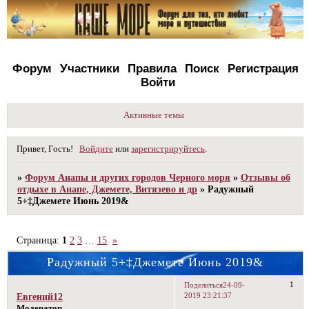
Форум
Участники
Правила
Поиск
Регистрация
Войти
Активные темы
Привет, Гость!
Войдите
или
зарегистрируйтесь
.
»
Форум Анапы и других городов Черного моря
»
Отзывы об
отдыхе в Анапе, Джемете, Витязево и др
»
Радужный
5+‡Джемете Июнь 2019&
Страница:
1
2
3
…
15
»
Радужный 5+‡Джемете Июнь 2019&
1
Поделиться
24-09-
2019 23:21:37
Евгений12
Модератор