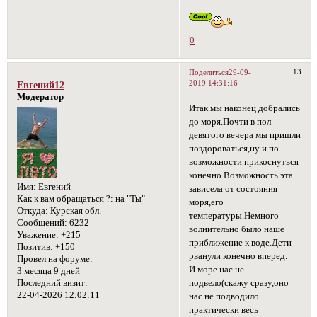
0
13
Поделиться
29-09-
2019 14:31:16
Евгений12
Модератор
Итак мы наконец добрались
до моря.Почти в пол
девятого вечера мы пришли
поздороваться,ну и по
возможности прикоснуться
конечно.Возможность эта
Имя:
Евгений
зависела от состояния
Как к вам обращаться ?:
на "Ты"
моря,его
Откуда:
Курская обл.
температуры.Немного
Сообщений:
6232
волнительно было наше
Уважение:
+215
приближение к воде.Дети
Позитив:
+150
рванули конечно вперед.
Провел на форуме:
И море нас не
3 месяца 9 дней
подвело(скажу сразу,оно
Последний визит:
22-04-2026 12:02:11
нас не подводило
практически весь