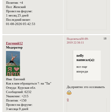
Позитив:
+4
Пол:
Женский
Провел на форуме:
1 месяц 25 дней
Последний визит:
01-08-2026 05:42:53
18
Поделиться
30-09-
2019 22:56:11
Евгений12
Модератор
nelly
написал(а):
все еще
впереди
Имя:
Евгений
Как к вам обращаться ?:
на "Ты"
Да,приятно это осознавать
Откуда:
Курская обл.
Сообщений:
6232
Уважение:
+215
0
Позитив:
+150
Провел на форуме:
3 месяца 9 дней