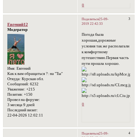
0
3
Поделиться
25-09-
2019 22:42:33
Евгений12
Модератор
Погода была
хорошая,дорожные
условия так же располагали
к комфортному
путешествию.Первая часть
пути прошла хорошо.
Имя:
Евгений
Как к вам обращаться ?:
на "Ты"
Откуда:
Курская обл.
Сообщений:
6232
Уважение:
+215
Позитив:
+150
Провел на форуме:
0
3 месяца 9 дней
Последний визит:
22-04-2026 12:02:11
4
Поделиться
25-09-