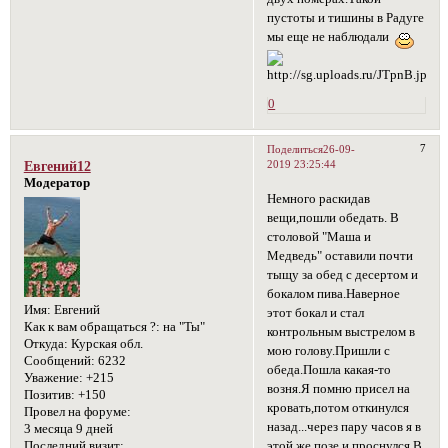
пустоты и тишины в Радуге
мы еще не наблюдали
0
7
Поделиться
26-09-
2019 23:25:44
Евгений12
Модератор
Немного раскидав
вещи,пошли обедать. В
столовой "Маша и
Медведь" оставили почти
тыщу за обед с десертом и
бокалом пива.Наверное
Имя:
Евгений
этот бокал и стал
Как к вам обращаться ?:
на "Ты"
контрольным выстрелом в
Откуда:
Курская обл.
мою голову.Пришли с
Сообщений:
6232
обеда.Пошла какая-то
Уважение:
+215
возня.Я помню присел на
Позитив:
+150
кровать,потом откинулся
Провел на форуме:
назад...через пару часов я в
3 месяца 9 дней
этой же позе и проснулся.В
Последний визит: