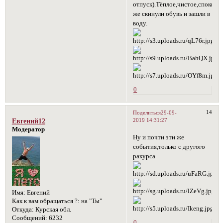
отпуск).Тёплое,чистое,спокойн
же скинули обувь и зашли в
воду.
0
14
Поделиться
29-09-
2019 14:31:27
Евгений12
Модератор
Ну и почти эти же
события,только с другого
ракурса
Имя:
Евгений
Как к вам обращаться ?:
на "Ты"
Откуда:
Курская обл.
Сообщений:
6232
0