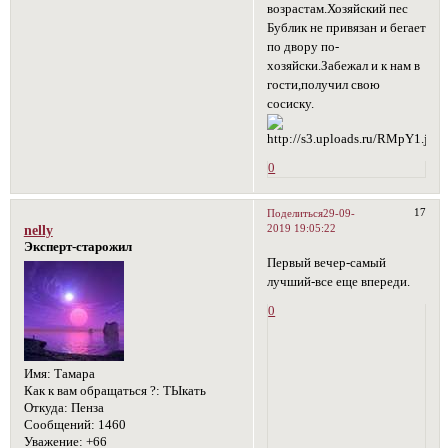
возрастам.Хозяйский пес
Бублик не привязан и бегает
по двору по-
хозяйски.Забежал и к нам в
гости,получил свою
сосиску.
0
17
Поделиться
29-09-
2019 19:05:22
nelly
Эксперт-старожил
Первый вечер-самый
лучший-все еще впереди.
0
Имя:
Тамара
Как к вам обращаться ?:
ТЫкать
Откуда:
Пенза
Сообщений:
1460
Уважение:
+66