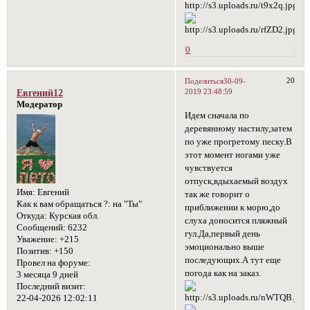
0
20
Поделиться
30-09-
2019 23:48:59
Евгений12
Модератор
Идем сначала по
деревянному настилу,затем
по уже прогретому песку.В
этот момент ногами уже
чувствуется
отпуск,вдыхаемый воздух
Имя:
Евгений
так же говорит о
Как к вам обращаться ?:
на "Ты"
приближении к морю,до
Откуда:
Курская обл.
слуха доносится пляжный
Сообщений:
6232
гул.Да,первый день
Уважение:
+215
эмоционально выше
Позитив:
+150
последующих.А тут еще
Провел на форуме:
погода как на заказ.
3 месяца 9 дней
Последний визит:
22-04-2026 12:02:11