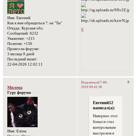
Имя:
Евгений
Как к вам обращаться ?:
на "Ты"
Откуда:
Курская обл.
0
Сообщений:
6232
Уважение:
+215
Позитив:
+150
Провел на форуме:
3 месяца 9 дней
Последний визит:
22-04-2026 12:02:11
9
Поделиться
27-09-
2019 09:41:36
Милена
Гуру форума
Евгений12
написал(а):
Наверное этот
бокал и стал
контрольным
Имя:
Елена
выстрелом в