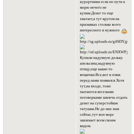
курортники если по пути к
морю нечего не
купим.Денег то еще
хватает,а тут кругом на
прилавках столько всего
интересного и нужного
Купили надувную дольку
апельсина,надувную
птицу,еще какие-то
вещички.Все,вот и пляж
перед нами появился.Хотя
тут,на входе, тоже
пытаются веселыми
поговорками завлечь отдать
денег на суперстойкие
татушки.Не до них нам
сейчас,тут вон море
завлекает всем своим
видом.