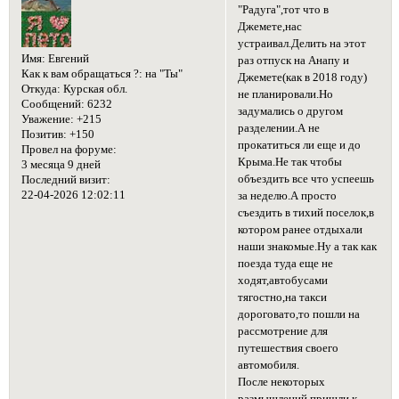
"Радуга",тот что в
Джемете,нас
устраивал.Делить на этот
Имя:
Евгений
раз отпуск на Анапу и
Как к вам обращаться ?:
на "Ты"
Джемете(как в 2018 году)
Откуда:
Курская обл.
не планировали.Но
Сообщений:
6232
задумались о другом
Уважение:
+215
разделении.А не
Позитив:
+150
прокатиться ли еще и до
Провел на форуме:
Крыма.Не так чтобы
3 месяца 9 дней
объездить все что успеешь
Последний визит:
22-04-2026 12:02:11
за неделю.А просто
съездить в тихий поселок,в
котором ранее отдыхали
наши знакомые.Ну а так как
поезда туда еще не
ходят,автобусами
тягостно,на такси
дороговато,то пошли на
рассмотрение для
путешествия своего
автомобиля.
После некоторых