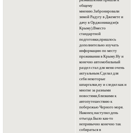
размышлений пришли к
общему
мнению.Забронировали
зимой Радугу в Джемете и
дачу в Орджоникидзе(в
Крыму).Вместо
стандартной
подготовки,пришлось
дополнительно изучать
информацию по месту
проживания в Крыму.Ну и
конечно автомобильный
раздел стал для меня очень
актуальным.Сделал для
себя некоторые
шпаргалки,ну и следил как и
многие за разными
новостями,близкими к
автопутешествию к
побережью Черного моря.
Наконец наступил день
отъезда.Было как-то
непривычно конечно так
собираться в