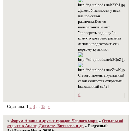
Далее,обязанности у всех
членов семьи
различны.Кто-то
наперегонки бежит
"проверить водичку",а
кому-то доверено размять
легкие и подготовиться к
первому купанию.
С этого момента купальный
сезон считается открытым
[взломанный сайт]
0
Страница:
1
2
3
…
15
»
»
Форум Анапы и других городов Черного моря
»
Отзывы об
отдыхе в Анапе, Джемете, Витязево и др
»
Радужный
5+‡Джемете Июнь 2019&