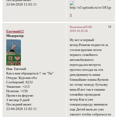
Последний визит:
22-04-2026 12:02:11
0
16
Поделиться
29-09-
2019 16:35:26
Евгений12
Модератор
Ну вот и первый
вечер.Решили подвести за
столом краткие итоги
первого семейного
автомобильного
переезда,посмотреть
Имя:
Евгений
прогноз погоды на эти
Как к вам обращаться ?:
на "Ты"
дни,прикинуть наши
Откуда:
Курская обл.
ближайшие планы.Купили
Сообщений:
6232
по этому поводу бутылку
Уважение:
+215
вина.И вот так в тишине
Позитив:
+150
спокойно проводили
Провел на форуме:
вечер.Как я уже
3 месяца 9 дней
говорил,народу минимум
Последний визит:
22-04-2026 12:02:11
еще.Детей мало,но уже
хватает чтобы собраться по