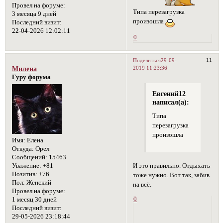
Провел на форуме:
Типа перезагрузка
3 месяца 9 дней
произошла
Последний визит:
22-04-2026 12:02:11
0
11
Поделиться
29-09-
2019 11:23:36
Милена
Гуру форума
Евгений12
написал(а):
Типа
перезагрузка
произошла
Имя:
Елена
Откуда:
Орел
Сообщений:
15463
И это правильно. Отдыхать
Уважение:
+81
Позитив:
+76
тоже нужно. Вот так, забив
Пол:
Женский
на всё.
Провел на форуме:
0
1 месяц 30 дней
Последний визит:
29-05-2026 23:18:44