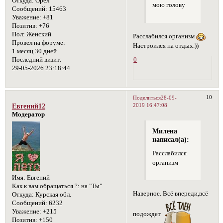
Откуда:
Орел
мою голову
Сообщений:
15463
Уважение:
+81
Позитив:
+76
Пол:
Женский
Расслабился организм
Провел на форуме:
Настроился на отдых.))
1 месяц 30 дней
Последний визит:
0
29-05-2026 23:18:44
10
Поделиться
28-09-
2019 16:47:08
Евгений12
Модератор
Милена
написал(а):
Расслабился
организм
Имя:
Евгений
Как к вам обращаться ?:
на "Ты"
Наверное. Всё впереди,всё
Откуда:
Курская обл.
Сообщений:
6232
Уважение:
+215
подождет
Позитив:
+150