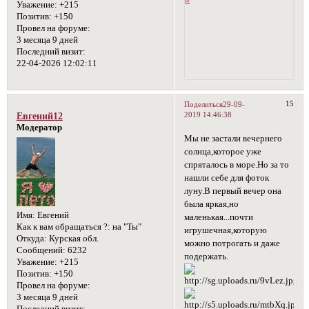
Уважение:
+215
Позитив:
+150
Провел на форуме:
3 месяца 9 дней
Последний визит:
22-04-2026 12:02:11
15
Поделиться
29-09-
2019 14:46:38
Евгений12
Модератор
Мы не застали вечернего
солнца,которое уже
спряталось в море.Но за то
нашли себе для фоток
луну.В первый вечер она
была яркая,но
Имя:
Евгений
маленькая...почти
Как к вам обращаться ?:
на "Ты"
игрушечная,которую
Откуда:
Курская обл.
можно потрогать и даже
Сообщений:
6232
подержать.
Уважение:
+215
Позитив:
+150
Провел на форуме:
3 месяца 9 дней