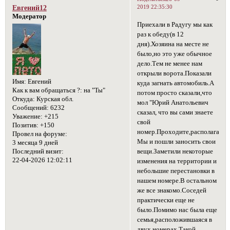
2019 22:35:30
Евгений12
Модератор
Приехали в Радугу мы как
раз к обеду(в 12
дня).Хозяина на месте не
было,но это уже обычное
дело.Тем не менее нам
открыли ворота.Показали
Имя:
Евгений
куда загнать автомобиль.А
Как к вам обращаться ?:
на "Ты"
потом просто сказали,что
Откуда:
Курская обл.
мол "Юрий Анатольевич
Сообщений:
6232
сказал, что вы сами знаете
Уважение:
+215
свой
Позитив:
+150
номер.Проходите,располагайтес
Провел на форуме:
Мы и пошли заносить свои
3 месяца 9 дней
вещи.Заметили некоторые
Последний визит:
22-04-2026 12:02:11
изменения на территории и
небольшие перестановки в
нашем номере.В остальном
же все знакомо.Соседей
практически еще не
было.Помимо нас была еще
семья,расположившаяся в
двух номерах.Такой