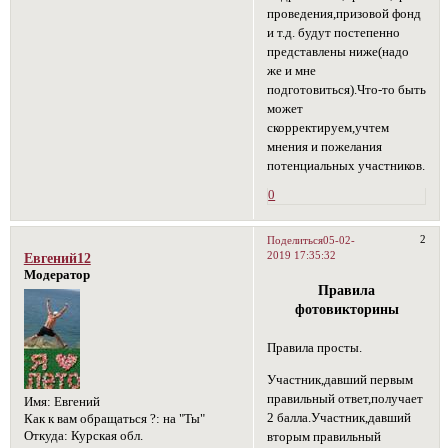
проведения,призовой фонд
и т.д. будут постепенно
представлены ниже(надо
же и мне
подготовиться).Что-то быть
может
скорректируем,учтем
мнения и пожелания
потенциальных участников.
0
2
Поделиться
05-02-
2019 17:35:32
Евгений12
Модератор
Правила
фотовикторины
Правила просты.
Участник,давший первым
правильный ответ,получает
Имя:
Евгений
2 балла.Участник,давший
Как к вам обращаться ?:
на "Ты"
Откуда:
Курская обл.
вторым правильный