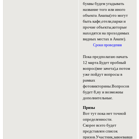
буквы будем угадывать
название того или иного
объекта Анапы(это могут
быть кафе,отели,парки и
прочие объекты,которые
находятся на проходимых
видных местах в Анапе).
Сроки проведения
Пока предполагаю начать
12 марта.Будет пробный
вопрос(вне зачета),а потом
уже пойдут вопросы в
рамках
фотовикторины.Вопросов
будет 8,ну и возможны
дополнительные.
Призы
Вот тут пока нет точной
определенности.
Скорее всего будет
представлен список
призов.Участник,завоевавший