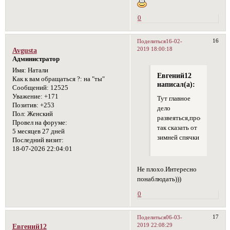
0
16
Поделиться
16-02-
2019 18:00:18
Avgusta
Администратор
Имя:
Натали
Евгений12
Как к вам обращаться ?:
на "ты"
написал(а):
Сообщений:
12525
Уважение:
+171
Тут главное
Позитив:
+253
дело
Пол:
Женский
развеяться,проснуться
Провел на форуме:
так сказать от
5 месяцев 27 дней
зимней спячки
Последний визит:
18-07-2026 22:04:01
Не плохо.Интересно
понаблюдать)))
0
17
Поделиться
06-03-
2019 22:08:29
Евгений12