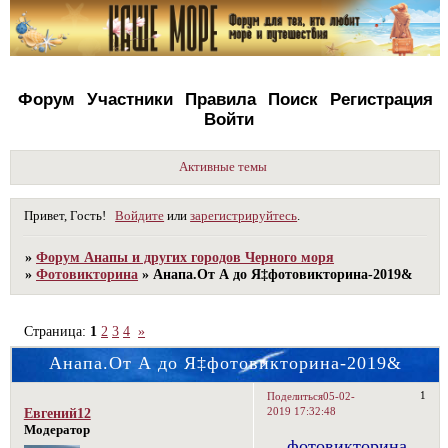
Форум
Участники
Правила
Поиск
Регистрация
Войти
Активные темы
Привет, Гость!
Войдите
или
зарегистрируйтесь
.
»
Форум Анапы и других городов Черного моря
»
Фотовикторина
»
Анапа.От А до Я‡фотовикторина-2019&
Страница:
1
2
3
4
»
Анапа.От А до Я‡фотовикторина-2019&
1
Поделиться
05-02-
2019 17:32:48
Евгений12
Модератор
фотовикторина