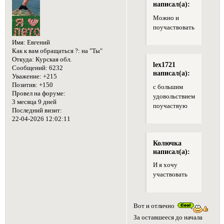
написал(а):
Можно и
поучаствовать
Имя:
Евгений
Как к вам обращаться ?:
на "Ты"
Откуда:
Курская обл.
lex1721
Сообщений:
6232
написал(а):
Уважение:
+215
Позитив:
+150
с большим
Провел на форуме:
удовольствием
3 месяца 9 дней
поучаствую
Последний визит:
22-04-2026 12:02:11
Колючка
написал(а):
И я хочу
участвовать
Вот и отлично
За оставшееся до начала