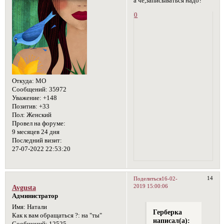
а чё,записываться надо?
0
Откуда:
МО
Сообщений:
35972
Уважение:
+148
Позитив:
+33
Пол:
Женский
Провел на форуме:
9 месяцев 24 дня
Последний визит:
27-07-2022 22:53:20
14
Поделиться
16-02-
2019 15:00:06
Avgusta
Администратор
Имя:
Натали
Герберка
Как к вам обращаться ?:
на "ты"
написал(а):
Сообщений:
12525