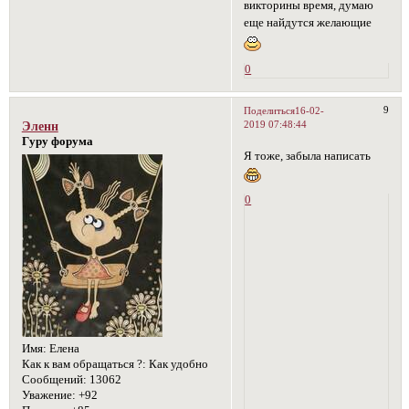
викторины время, думаю
еще найдутся желающие
0
9
Поделиться
16-02-
2019 07:48:44
Эленн
Гуру форума
Я тоже, забыла написать
0
Имя:
Елена
Как к вам обращаться ?:
Как удобно
Сообщений:
13062
Уважение:
+92