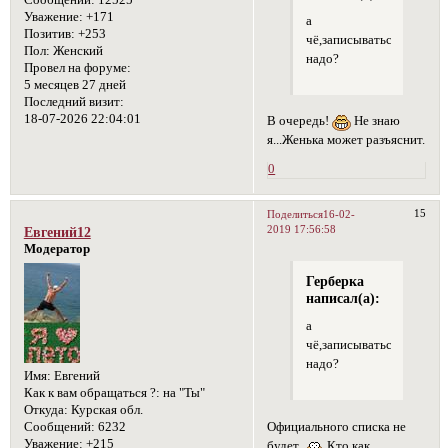
Уважение:
+171
а
Позитив:
+253
чё,записываться
Пол:
Женский
надо?
Провел на форуме:
5 месяцев 27 дней
Последний визит:
18-07-2026 22:04:01
В очередь!
Не знаю
я...Женька может разъяснит.
0
15
Поделиться
16-02-
2019 17:56:58
Евгений12
Модератор
Герберка
написал(а):
а
чё,записываться
надо?
Имя:
Евгений
Как к вам обращаться ?:
на "Ты"
Откуда:
Курская обл.
Официального списка не
Сообщений:
6232
Уважение:
+215
будет
Кто как