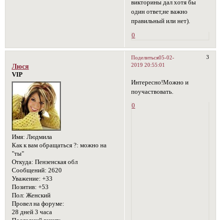
викторины дал хотя бы
один ответ,не важно
правильный или нет).
0
3
Поделиться
05-02-
2019 20:55:01
Люся
VIP
Интересно!Можно и
поучаствовать.
0
Имя:
Людмила
Как к вам обращаться ?:
можно на
"ты"
Откуда:
Пензенская обл
Сообщений:
2620
Уважение:
+33
Позитив:
+53
Пол:
Женский
Провел на форуме:
28 дней 3 часа