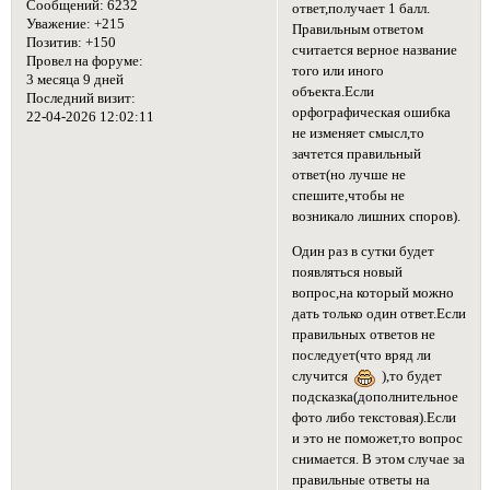
Сообщений:
6232
ответ,получает 1 балл.
Уважение:
+215
Правильным ответом
Позитив:
+150
считается верное название
Провел на форуме:
того или иного
3 месяца 9 дней
объекта.Если
Последний визит:
орфографическая ошибка
22-04-2026 12:02:11
не изменяет смысл,то
зачтется правильный
ответ(но лучше не
спешите,чтобы не
возникало лишних споров).
Один раз в сутки будет
появляться новый
вопрос,на который можно
дать только один ответ.Если
правильных ответов не
последует(что вряд ли
случится
),то будет
подсказка(дополнительное
фото либо текстовая).Если
и это не поможет,то вопрос
снимается. В этом случае за
правильные ответы на