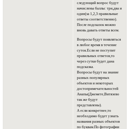
следующий вопрос будут
начислены баллы: три,два и
один(за 1,2,3 правильные
ответы соответственно).
После подсказок можно
вновь давать ответы всем.
Вопросы будут появляться
в любое время в течение
суток.Если не поступит
правильных ответов,то
через сутки будет дана
подсказка.
Вопросы будут на знание
разных популярных
объектов и некоторых
достопримечательностей
Анапы(Джемете,Витязево
так же будут
представлены).
А если конкретнее,то
необходимо будет узнать
названия разных объектов
по буквам.По фотографии