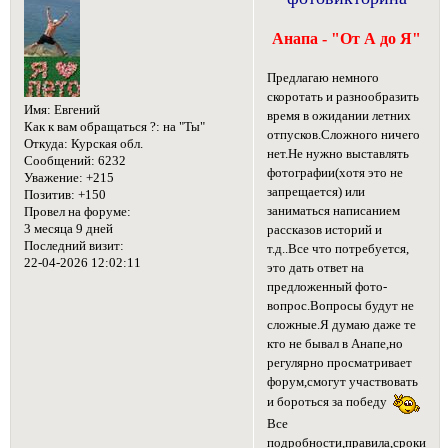
Анапа - "От А до Я"
Предлагаю немного
скоротать и разнообразить
Имя:
Евгений
время в ожидании летних
Как к вам обращаться ?:
на "Ты"
отпусков.Сложного ничего
Откуда:
Курская обл.
нет.Не нужно выставлять
Сообщений:
6232
фотографии(хотя это не
Уважение:
+215
запрещается) или
Позитив:
+150
заниматься написанием
Провел на форуме:
3 месяца 9 дней
рассказов историй и
Последний визит:
т.д..Все что потребуется,
22-04-2026 12:02:11
это дать ответ на
предложенный фото-
вопрос.Вопросы будут не
сложные.Я думаю даже те
кто не бывал в Анапе,но
регулярно просматривает
форум,смогут участвовать
и бороться за победу
Все
подробности,правила,сроки