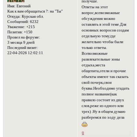
получше.
Имя:
Евгений
Ответы на этот
Как к вам обращаться ?:
на "Ты"
вопрос,всевозможные
Откуда:
Курская обл.
обсуждения можно
Сообщений:
6232
оставлять в этой теме.Для
Уважение:
+215
основных вопросов создам
Позитив:
+150
отдельную тему,где
Провел на форуме:
желательно чтобы были
3 месяца 9 дней
только ответы.
Последний визит:
22-04-2026 12:02:11
Всевозможные
развлекательные зоны
отдыха,места
общепита,отели и прочие
объекты имеют так сказать
свой почерк,свои
буквы.Необходимо угадать
полное название(как
правило состоит из двух
слов,реже из одного или
трех) .Ну в общем думаю
разберемся по ходу дела
0