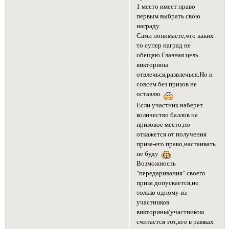
1 место имеет право
первым выбрать свою
награду.
Сами понимаете,что каких-
то супер наград не
обещаю.Главная цель
викторины
отвлечься,развлечься.Но и
совсем без призов не
оставлю
Если участник наберет
количество баллов на
призовое место,но
откажется от получения
приза-его право,настаивать
не буду
Возможность
"передаривания" своего
приза допускается,но
только одному из
участников
викторины(участником
считается тот,кто в рамках