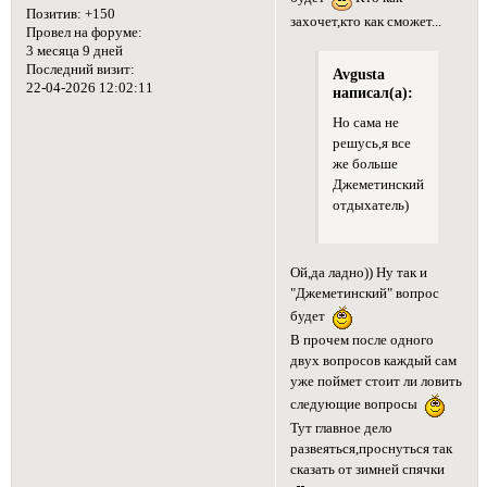
Позитив:
+150
захочет,кто как сможет...
Провел на форуме:
3 месяца 9 дней
Последний визит:
Avgusta
22-04-2026 12:02:11
написал(а):
Но сама не
решусь,я все
же больше
Джеметинский
отдыхатель)
Ой,да ладно)) Ну так и
"Джеметинский" вопрос
будет
В прочем после одного
двух вопросов каждый сам
уже поймет стоит ли ловить
следующие вопросы
Тут главное дело
развеяться,проснуться так
сказать от зимней спячки