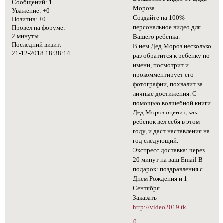
Сообщений:
1
Мороза
Уважение:
+0
Создайте на 100%
Позитив:
+0
персональное видео для
Провел на форуме:
2 минуты
Вашего ребенка.
Последний визит:
В нем Дед Мороз несколько
21-12-2018 18:38:14
раз обратится к ребенку по
имени, посмотрит и
прокомментирует его
фотографии, похвалит за
личные достижения. С
помощью волшебной книги
Дед Мороз оценит, как
ребенок вел себя в этом
году, и даст наставления на
год следующий.
Экспресс доставка: через
20 минут на ваш Email В
подарок: поздравления с
Днем Рождения и 1
Сентября
Заказать -
http://video2019.tk
0