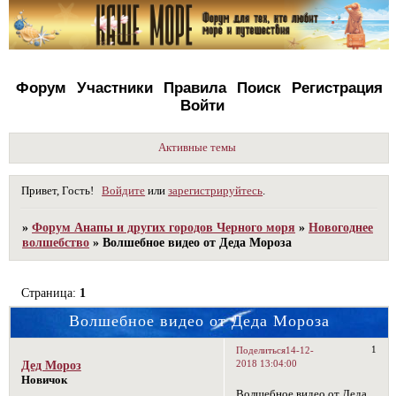
Форум
Участники
Правила
Поиск
Регистрация
Войти
Активные темы
Привет, Гость!
Войдите
или
зарегистрируйтесь
.
»
Форум Анапы и других городов Черного моря
»
Новогоднее
волшебство
»
Волшебное видео от Деда Мороза
Страница:
1
Волшебное видео от Деда Мороза
1
Поделиться
14-12-
2018 13:04:00
Дед Мороз
Новичок
Волшебное видео от Деда