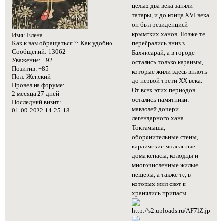
целых два века заняли
татары, и до конца XVI века
он был резиденцией
крымских ханов. Позже те
Имя:
Елена
перебрались вниз в
Как к вам обращаться ?:
Как удобно
Сообщений:
13062
Бахчисарай, а в городе
Уважение:
+92
остались только караимы,
Позитив:
+85
которые жили здесь вплоть
Пол:
Женский
до первой трети XX века.
Провел на форуме:
От всех этих периодов
2 месяца 27 дней
остались памятники:
Последний визит:
мавзолей дочери
01-09-2022 14:25:13
легендарного хана
Токтамыша,
оборонительные стены,
караимские молельные
дома кенасы, колодцы и
многочисленные жилые
пещеры, а также те, в
которых жил скот и
хранились припасы.