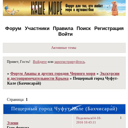
Форум
Участники
Правила
Поиск
Регистрация
Войти
Активные темы
Привет, Гость!
Войдите
или
зарегистрируйтесь
.
»
Форум Анапы и других городов Черного моря
»
Экскурсии
и достопримечательности Крыма
»
Пещерный город Чуфут-
Кале (Бахчисара́й)
Страница:
1
Пещерный город Чуфут-Кале (Бахчисара́й)
1
Поделиться
14-10-
2016 10:43:11
Эленн
Гуру форума