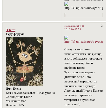
0
2
Поделиться
14-10-
2016 10:47:54
Эленн
Гуру форума
Сразу за воротами
начинается каменная улица,
в которой колеса повозок за
много веков пробили
глубокие колеи.
Тут остро чувствуется
дыхание веков. Это
настоящий перекресток
цивилизаций и культур!
Имя:
Елена
Легендарный Чуфут-Кале (в
Как к вам обращаться ?:
Как удобно
переводе с крымско-
Сообщений:
13062
татарского «иудейская
Уважение:
+92
крепость»),
Позитив:
+85