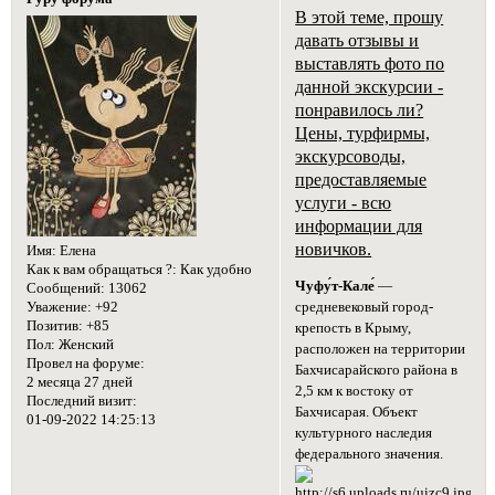
В этой теме, прошу
давать отзывы и
выставлять фото по
данной экскурсии -
понравилось ли?
Цены, турфирмы,
экскурсоводы,
предоставляемые
услуги - всю
информации для
новичков.
Имя:
Елена
Как к вам обращаться ?:
Как удобно
Чуфу́т-Кале́
—
Сообщений:
13062
Уважение:
+92
средневековый город-
Позитив:
+85
крепость в Крыму,
Пол:
Женский
расположен на территории
Провел на форуме:
Бахчисарайского района в
2 месяца 27 дней
2,5 км к востоку от
Последний визит:
Бахчисарая. Объект
01-09-2022 14:25:13
культурного наследия
федерального значения.