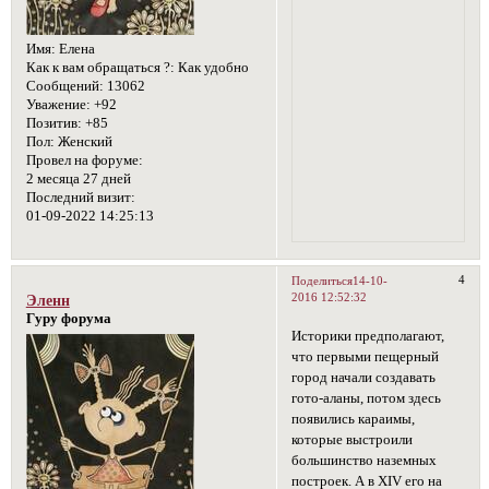
Имя:
Елена
Как к вам обращаться ?:
Как удобно
Сообщений:
13062
Уважение:
+92
Позитив:
+85
Пол:
Женский
Провел на форуме:
2 месяца 27 дней
Последний визит:
01-09-2022 14:25:13
4
Поделиться
14-10-
2016 12:52:32
Эленн
Гуру форума
Историки предполагают,
что первыми пещерный
город начали создавать
гото-аланы, потом здесь
появились караимы,
которые выстроили
большинство наземных
построек. А в XIV его на