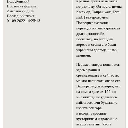
в разное время назывался
Пол:
Женский
Провел на форуме:
по-разному. Он носил имена
2 месяца 27 дней
Кырк-ор, Топрак-кала, Бут-
Последний визит:
май, Гевхер-кермен.
01-09-2022 14:25:13
Последнее название
переводится как «крепость
драгоценностей»,
поскольку, по легендам,
ворота и стены его были
украшены драгоценными
камнями.
Первые пещеры появились
здесь в раннем
средневековье и сейчас их
можно насчитать около ста.
Экскурсоводы говорят, что
на самом деле их 155, но
мне никогда не удавалось
найти все: ими буквально
изрыта вся гора,
и входы, заросшие
кустарником и травой, не
всегда заметны. Часть