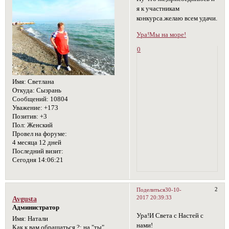
я к участникам
конкурса.желаю всем удачи.
Ура!Мы на море!
0
Имя:
Светлана
Откуда:
Сызрань
Сообщений:
10804
Уважение:
+173
Позитив:
+3
Пол:
Женский
Провел на форуме:
4 месяца 12 дней
Последний визит:
Сегодня 14:06:21
2
Поделиться
30-10-
2017 20:39:33
Avgusta
Администратор
Ура!И Света с Настей с
Имя:
Натали
нами!
Как к вам обращаться ?:
на "ты"