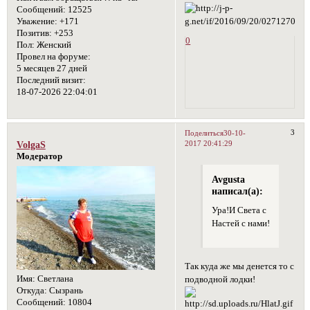
Сообщений:
12525
Уважение:
+171
Позитив:
+253
0
Пол:
Женский
Провел на форуме:
5 месяцев 27 дней
Последний визит:
18-07-2026 22:04:01
3
Поделиться
30-10-
2017 20:41:29
VolgaS
Модератор
Avgusta
написал(а):
Ура!И Света с
Настей с нами!
Так куда же мы денется то с
Имя:
Светлана
подводной лодки!
Откуда:
Сызрань
Сообщений:
10804