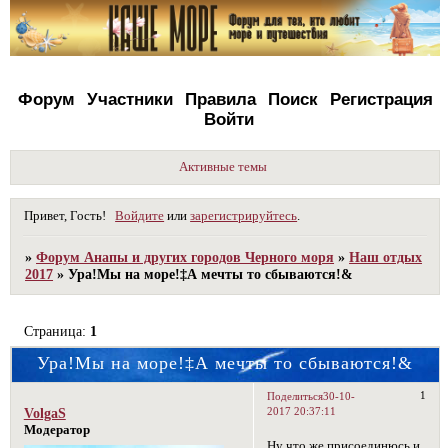
Форум
Участники
Правила
Поиск
Регистрация
Войти
Активные темы
Привет, Гость!
Войдите
или
зарегистрируйтесь
.
»
Форум Анапы и других городов Черного моря
»
Наш отдых
2017
»
Ура!Мы на море!‡А мечты то сбываются!&
Страница:
1
Ура!Мы на море!‡А мечты то сбываются!&
1
Поделиться
30-10-
2017 20:37:11
VolgaS
Модератор
Ну что же,присоединюсь и