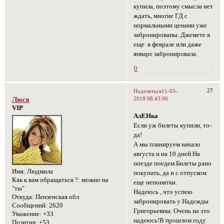
купила, поэтому смысла нет
ждать, многие ГД с
нормальными ценами уже
забронированы. Джемете я
еще в феврале или даже
январе забронировала.
0
27
Поделиться
11-03-
2018 08:43:06
Люся
VIP
АлЕНка
Если уж билеты купили, то-
да!
А мы планируем начало
августа и на 10 дней.На
поезде поедем.Билеты рано
Имя:
Людмила
покупать, да и с отпуском
Как к вам обращаться ?:
можно на
еще непонятки.
"ты"
Надеюсь , что успею
Откуда:
Пензенская обл
забронировать у Надежды
Сообщений:
2620
Григорьевны. Очень на это
Уважение:
+33
надеюсь!В прошлом году
Позитив:
+53