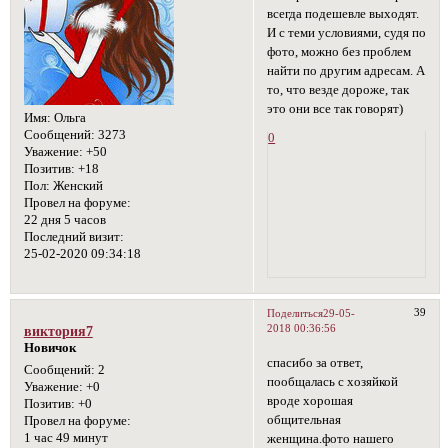
всегда подешевле выходят.
И с теми условиями, судя по
фото, можно без проблем
найти по другим адресам. А
то, что везде дороже, так
это они все так говорят)
Имя:
Ольга
Сообщений:
3273
0
Уважение:
+50
Позитив:
+18
Пол:
Женский
Провел на форуме:
22 дня 5 часов
Последний визит:
25-02-2020 09:34:18
39
Поделиться
29-05-
2018 00:36:56
виктория7
Новичок
спасибо за ответ,
Сообщений:
2
пообщалась с хозяйкой
Уважение:
+0
вроде хорошая
Позитив:
+0
общительная
Провел на форуме:
1 час 49 минут
женщина.фото нашего