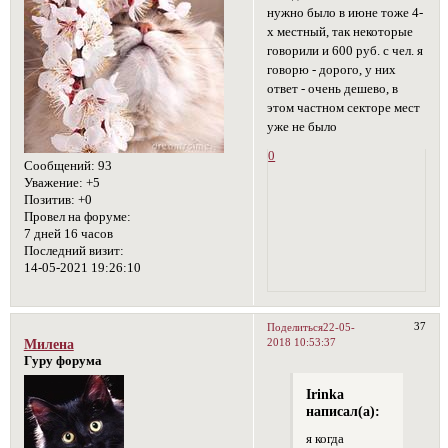
нужно было в июне тоже 4-
х местный, так некоторые
говорили и 600 руб. с чел. я
говорю - дорого, у них
ответ - очень дешево, в
этом частном секторе мест
уже не было
0
Сообщений:
93
Уважение:
+5
Позитив:
+0
Провел на форуме:
7 дней 16 часов
Последний визит:
14-05-2021 19:26:10
37
Поделиться
22-05-
2018 10:53:37
Милена
Гуру форума
Irinka
написал(а):
я когда