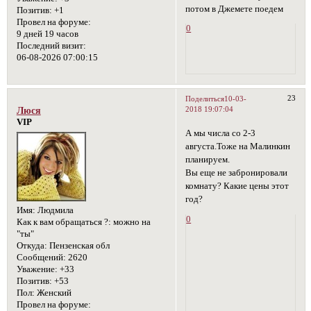
потом в Джемете поедем
Позитив:
+1
Провел на форуме:
0
9 дней 19 часов
Последний визит:
06-08-2026 07:00:15
23
Поделиться
10-03-
2018 19:07:04
Люся
VIP
А мы числа со 2-3
августа.Тоже на Малинкин
планируем.
Вы еще не забронировали
комнату? Какие цены этот
год?
Имя:
Людмила
0
Как к вам обращаться ?:
можно на
"ты"
Откуда:
Пензенская обл
Сообщений:
2620
Уважение:
+33
Позитив:
+53
Пол:
Женский
Провел на форуме: