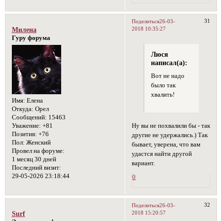
31
Поделиться
26-03-
2018 10:35:27
Милена
Гуру форума
Люся
написал(а):
Вот не надо
было так
хвалить!
Имя:
Елена
Откуда:
Орел
Сообщений:
15463
Ну вы не похвалили бы - так
Уважение:
+81
Позитив:
+76
другие не удержались.) Так
Пол:
Женский
бывает, уверена, что вам
Провел на форуме:
удастся найти другой
1 месяц 30 дней
вариант.
Последний визит:
29-05-2026 23:18:44
0
32
Поделиться
26-03-
2018 15:20:57
Surf