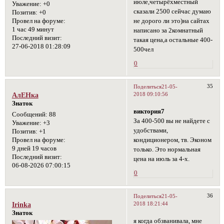
июле,четырёхместный
Уважение:
+0
сказали 2500 сейчас думаю
Позитив:
+0
не дорого ли это)на сайтах
Провел на форуме:
1 час 49 минут
написано за 2комнатный
Последний визит:
такая цена,а остальные 400-
27-06-2018 01:28:09
500чел
0
35
Поделиться
21-05-
2018 09:10:56
АлЕНка
Знаток
виктория7
Сообщений:
88
За 400-500 вы не найдете с
Уважение:
+3
удобствами,
Позитив:
+1
кондиционером, тв. Эконом
Провел на форуме:
9 дней 19 часов
только. Это нормальная
Последний визит:
цена на июль за 4-х.
06-08-2026 07:00:15
0
36
Поделиться
21-05-
2018 18:21:44
Irinka
Знаток
я когда обзванивала, мне