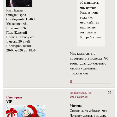
обзванивала,
мне нужно
Имя:
Елена
было в июне
Откуда:
Орел
тоже 4-х
Сообщений:
15463
местный, так
Уважение:
+81
некоторые
Позитив:
+76
говорили и
Пол:
Женский
Провел на форуме:
600 руб. с чел.
1 месяц 30 дней
Последний визит:
29-05-2026 23:18:44
Мне кажется, что
дороговато в июне для ЧС
точно. Для ГД - смотря с
какими условиями
проживания.
0
38
Поделиться
22-05-
2018 12:10:16
Снегурка
VIP
Милена
Согласна. тем более , что
Четырехместные номера