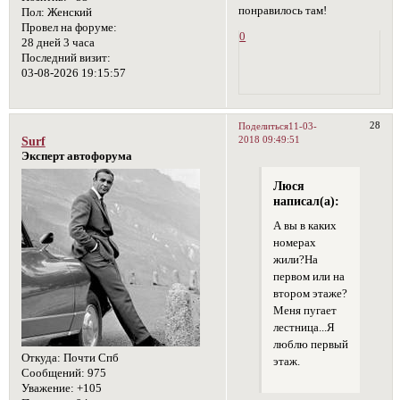
понравилось там!
Пол:
Женский
Провел на форуме:
0
28 дней 3 часа
Последний визит:
03-08-2026 19:15:57
28
Поделиться
11-03-
2018 09:49:51
Surf
Эксперт автофорума
Люся
написал(а):
А вы в каких
номерах
жили?На
первом или на
втором этаже?
Меня пугает
лестница...Я
люблю первый
Откуда:
Почти Спб
этаж.
Сообщений:
975
Уважение:
+105