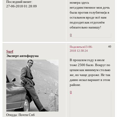
Последний визит:
номера здесь
27-06-2018 01:28:09
нет,единственное моя дочь
была против голубятни)а в
остальном вроде всё нам
подходит.как отдохнём
обязательно напишу!
0
40
Поделиться
13-06-
2018 12:38:24
Surf
Эксперт автофорума
В прошлом году в июле
тоже 2500 было. Вокруг по
ценам как минимум столько
же, но чаще дороже. Не так
давно искал вариант в этом
районе.
0
Откуда:
Почти Спб