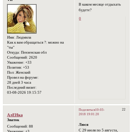
В каком месяце отдыхать
будете?
0
Имя:
Людмила
Как к вам обращаться ?:
можно на
"ты"
Откуда:
Пензенская обл
Сообщений:
2620
Уважение:
+33
Позитив:
+53
Пол:
Женский
Провел на форуме:
28 дней 3 часа
Последний визит:
03-08-2026 19:15:57
22
Поделиться
10-03-
2018 19:01:20
АлЕНка
Знаток
Люся
Сообщений:
88
С 29 июля по 5 августа,
Уважение:
+3