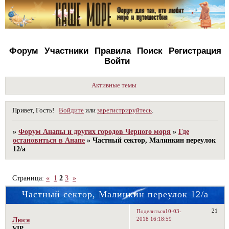
Форум
Участники
Правила
Поиск
Регистрация
Войти
Активные темы
Привет, Гость!
Войдите
или
зарегистрируйтесь
.
»
Форум Анапы и других городов Черного моря
»
Где
остановиться в Анапе
»
Частный сектор, Малинкин переулок
12/а
Страница:
«
1
2
3
»
Частный сектор, Малинкин переулок 12/а
21
Поделиться
10-03-
2018 16:18:59
Люся
VIP