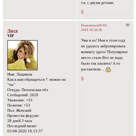
т.к. с двумя детьми.
0
30
Поделиться
26-03-
2018 10:26:28
Люся
VIP
Увы и ах! Нам в этом году
не удалось забронировать
комнату здесь! Популярное
место стало.Вот не надо
было так хвалить! А то
расхвалили....
Имя:
Людмила
0
Как к вам обращаться ?:
можно на
"ты"
Откуда:
Пензенская обл
Сообщений:
2620
Уважение:
+33
Позитив:
+53
Пол:
Женский
Провел на форуме:
28 дней 3 часа
Последний визит:
03-08-2026 19:15:57