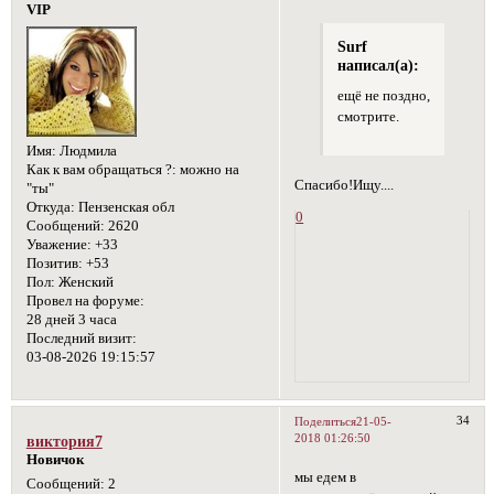
VIP
Surf
написал(а):
ещё не поздно,
смотрите.
Имя:
Людмила
Как к вам обращаться ?:
можно на
Спасибо!Ищу....
"ты"
Откуда:
Пензенская обл
0
Сообщений:
2620
Уважение:
+33
Позитив:
+53
Пол:
Женский
Провел на форуме:
28 дней 3 часа
Последний визит:
03-08-2026 19:15:57
34
Поделиться
21-05-
2018 01:26:50
виктория7
Новичок
мы едем в
Сообщений:
2